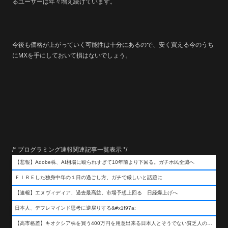
るユーザーは年々増え続けています。
今後も価格が上がっていく可能性は十分にあるので、安く買える今のうち
にMXを手にしておいて損はないでしょう。
/* プログラミング速報関連記事一覧表示 */
【悲報】Adobe株、AI相場に殴られすぎて10年前より下回る。ガチホ民全滅へ
ＦＩＲＥした独身中年の１日の過ごし方、ガチで厳しいと話題に
【速報】エヌヴィディア、過去最高益。市場予想上回る 日経爆上げへ
日本人、デフレマインド思考に逆戻りする&#x1f97a;
【高市格差】キオクシア株を買う400万円を用意出来る日本人とそうでない貧乏人の差が超広まるって事よ