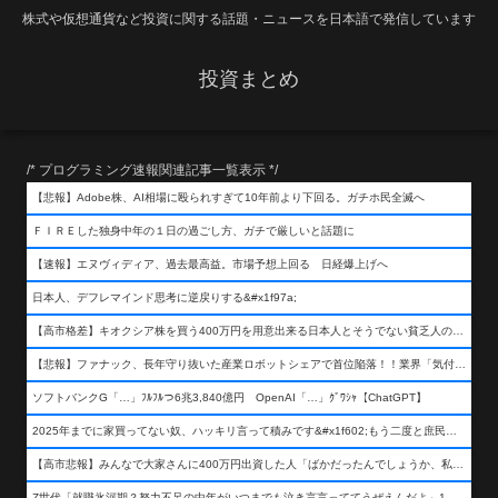
株式や仮想通貨など投資に関する話題・ニュースを日本語で発信しています
投資まとめ
/* プログラミング速報関連記事一覧表示 */
【悲報】Adobe株、AI相場に殴られすぎて10年前より下回る。ガチホ民全滅へ
ＦＩＲＥした独身中年の１日の過ごし方、ガチで厳しいと話題に
【速報】エヌヴィディア、過去最高益。市場予想上回る 日経爆上げへ
日本人、デフレマインド思考に逆戻りする&#x1f97a;
【高市格差】キオクシア株を買う400万円を用意出来る日本人とそうでない貧乏人の差が超広まるって事よ
【悲報】ファナック、長年守り抜いた産業ロボットシェアで首位陥落！！業界「気付いたら一気に抜かれていた…」
ソフトバンクG「…」ﾌﾙﾌﾙつ6兆3,840億円 OpenAI「…」ｸﾞﾜｼｬ【ChatGPT】
2025年までに家買ってない奴、ハッキリ言って積みです&#x1f602;もう二度と庶民が買える値段になりません&#x1f602;&#x1f602;&#x1f602;
【高市悲報】みんなで大家さんに400万円出資した人「ばかだったんでしょうか、私は&#x1f622;」
Z世代「就職氷河期？努力不足の中年がいつまでも泣き言言っててうぜえんだよ」1万いいね