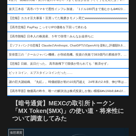
楽天三木谷「高市バラマキで悪性インフレ加速」「1ドル180円まで進むかも&#8230;もう看過できない」
【悲報】カカオ豆大暴落！豆買ってた靴磨きモメン死亡wwwwwwwwwwwwwwwwwwww
【高市悲報】PayPay こっそりIPO価格を下回って終わる
【高市朗報】日本人の株資産、５年で倍増！みんなお金持ちに
【ソフトバンクG悲報】ClaudeのAnthropic, ChatGPTのOpenAIを逆転し評価額9,650億ドル (約154兆円) の世界一価値あるAI企業に……
安倍晋三の「クールジャパン機構」が存続危機。投資の失敗で383億円の累積赤字。2025年度決算も大赤字の可能性。責任の所在はウヤムヤ
【悲報】日銀、反日だった。 高市政権下で国債が売られても「救済せず」
ビットコイン、エプスタインコインだった……
謎の巨大謎組織、『丸紅』。時価総額が初の10兆円超え 24年末の2.6倍、伸び率は謎組織首位
【高市早苗】物価高の昨今、唯一の解決法は株式投資しか無い模様&#x1f4b8;&#x1f4b8;&#x1f4b8;
【暗号通貨】MEXCの取引所トークン
「MX Token($MX)」の使い道・将来性に
ついて調査してみた
仮想通貨