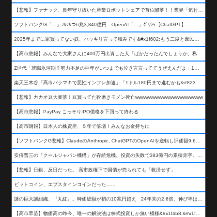
【悲報】ファナック、長年守り抜いた産業ロボットシェアで首位陥落！！業界「気付いたら一気に抜かれていた…」
ソフトバンクG「…」ﾌﾙﾌﾙつ6兆3,840億円 OpenAI「…」ｸﾞﾜｼｬ【ChatGPT】
2025年までに家買ってない奴、ハッキリ言って積みです&#x1f602;もう二度と庶民が買える値段になりません&#x1f602;&#x1f602;&#x1f602;
【高市悲報】みんなで大家さんに400万円出資した人「ばかだったんでしょうか、私は&#x1f622;」
Z世代「就職氷河期？努力不足の中年がいつまでも泣き言言っててうぜえんだよ」1万いいね
楽天三木谷「高市バラマキで悪性インフレ加速」「1ドル180円まで進むかも&#8230;もう看過できない」
【悲報】カカオ豆大暴落！豆買ってた靴磨きモメン死亡wwwwwwwwwwwwwwwwwwww
【高市悲報】PayPay こっそりIPO価格を下回って終わる
【高市朗報】日本人の株資産、５年で倍増！みんなお金持ちに
【ソフトバンクG悲報】ClaudeのAnthropic, ChatGPTのOpenAIを逆転し評価額9,650億ドル (約154兆円) の世界一価値あるAI企業に……
安倍晋三の「クールジャパン機構」が存続危機。投資の失敗で383億円の累積赤字。2025年度決算も大赤字の可能性。責任の所在はウヤムヤ
【悲報】日銀、反日だった。 高市政権下で国債が売られても「救済せず」
ビットコイン、エプスタインコインだった……
謎の巨大謎組織、『丸紅』。時価総額が初の10兆円超え 24年末の2.6倍、伸び率は謎組織首位
【高市早苗】物価高の昨今、唯一の解決法は株式投資しか無い模様&#x1f4b8;&#x1f4b8;&#x1f4b8;