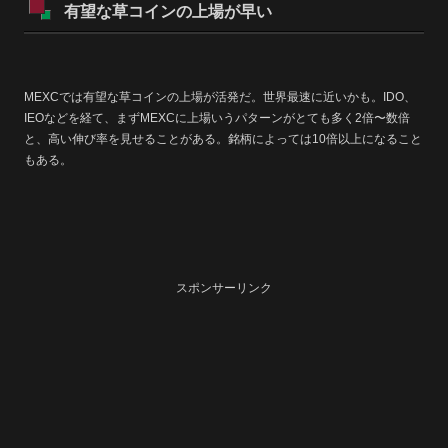
有望な草コインの上場が早い
MEXCでは有望な草コインの上場が活発だ。世界最速に近いかも。IDO、
IEOなどを経て、まずMEXCに上場いうパターンがとても多く2倍〜数倍
と、高い伸び率を見せることがある。銘柄によっては10倍以上になること
もある。
スポンサーリンク