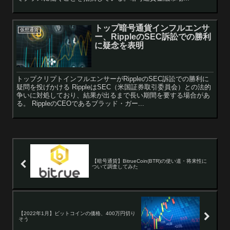
トップ暗号通貨インフルエンサ
仮想通貨
ー、RippleのSEC訴訟での勝利
に疑念を表明
トップクリプトインフルエンサーがRippleのSEC訴訟での勝利に
疑問を投げかける RippleはSEC（米国証券取引委員会）との法的
争いに対処しており、結果が出るまで長い期間を要する場合があ
る。 RippleのCEOであるブラッド・ガー...
【暗号通貨】BitrueCoin(BTR)の使い道・将来性に
ついて調査してみた
【2022年1月】ビットコインの価格、400万円切り
そう