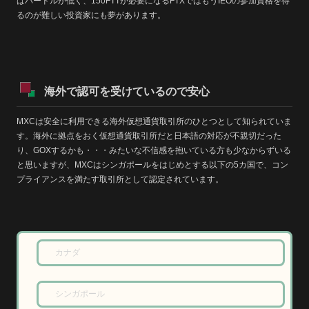
はハードルが低く、150FTTが必要になるFTXではもうIEOの参加資格を得
るのが難しい投資家にも夢があります。
海外で認可を受けているので安心
MXCは安全に利用できる海外仮想通貨取引所のひとつとして知られていま
す。海外に拠点をおく仮想通貨取引所だと日本語の対応が不親切だった
り、GOXするかも・・・みたいな不信感を抱いている方も少なからずいる
と思いますが、
MXCはシンガポールをはじめとする以下の5カ国で、コン
プライアンスを満たす取引所として認定されています
。
カナダ
シンガポール