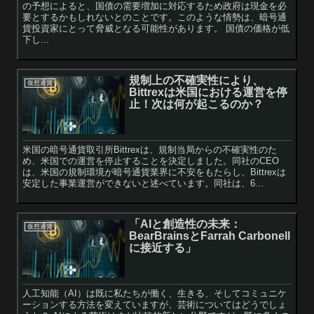
の予想によると、国債の需要増加に対応するため政府は現金を必
要とするかもしれないとのことです。このような情勢は、暗号通
貨投資家にとって脅威となる可能性があります。 国債の価格が低
下し...
規制上の不確実性により、
仮想通貨
Bittrexは米国における運営を停
止！次は何が起こるのか？
米国の暗号通貨取引所Bittrexは、規制当局からの不確実性のた
め、米国での運営を停止することを決定しました。同社のCEO
は、米国の規制環境が暗号通貨業界に不安をもたらし、Bittrexは
安定した事業運営ができないと述べています。同社は、6...
「AIと創造性の未来：
仮想通貨
BearBrainsとFarrah Carbonell
に接近する」
人工知能（AI）は既に私たちが働く、生きる、そしてコミュニケ
ーションする方法を変えていますが、芸術についてはどうでしょ