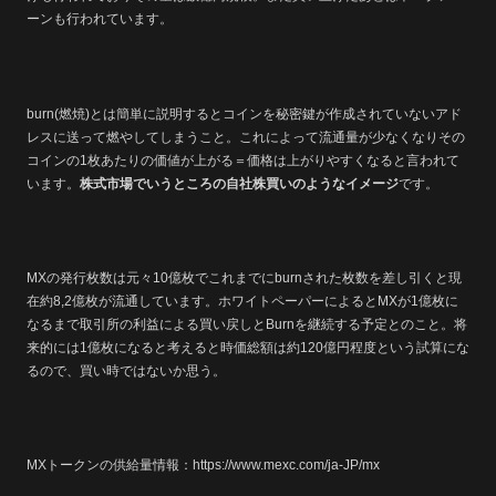
ーンも行われています。
burn(燃焼)とは簡単に説明するとコインを秘密鍵が作成されていないアド
レスに送って燃やしてしまうこと。これによって流通量が少なくなりその
コインの1枚あたりの価値が上がる＝価格は上がりやすくなると言われて
います。
株式市場でいうところの自社株買いのようなイメージ
です。
MXの発行枚数は元々10億枚でこれまでにburnされた枚数を差し引くと現
在約8,2億枚が流通しています。ホワイトペーパーによるとMXが1億枚に
なるまで取引所の利益による買い戻しとBurnを継続する予定とのこと。将
来的には1億枚になると考えると時価総額は約120億円程度という試算にな
るので、買い時ではないか思う。
MXトークンの供給量情報：https://www.mexc.com/ja-JP/mx