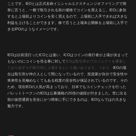
ことです。IEOとは正式名称イニシャルエクスチェンジオファリングで簡
単に言うと、一般で取引される前の価格でコインを買えるこ。IEOに参加
すると上場前よりコインを安く買えるので、上場前に入手できれば大きな
利益を上げることができます。株で言うと上場未公開株を上場前に入手で
きるIPOのようなイメージです。
IEOは以前流行ったICOとは違い、ICOはコインの発行者が上場が決まって
もないのにコインを売る事に対して
IEOは取引所がプロジェクトを審査し
ており必ずその取引所に上場するという違いあります。つまり、
IEOの場
合は取引所が仲介人として間になっているので、投資家が自分で安全性や
将来性を見極めなくてもある程度の安全性が保証されている
のです。その
ため、現在IEOの人気が高まっており、日本でもコインチェックを行った
パレットトークンのIEOは公募価格の20倍の値段が付きました。世に出る
前の仮想通貨を安全にかつ簡単に手にできるのは、IEOならではの大きな
魅力です。