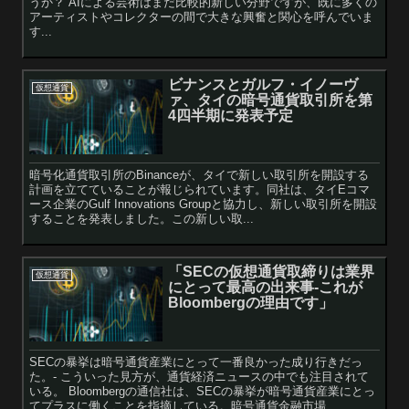
うか？ AIによる芸術はまだ比較的新しい分野ですが、既に多くの
アーティストやコレクターの間で大きな興奮と関心を呼んでいま
す...
ビナンスとガルフ・イノーヴ
仮想通貨
ァ、タイの暗号通貨取引所を第
4四半期に発表予定
暗号化通貨取引所のBinanceが、タイで新しい取引所を開設する
計画を立てていることが報じられています。同社は、タイEコマ
ース企業のGulf Innovations Groupと協力し、新しい取引所を開設
することを発表しました。この新しい取...
「SECの仮想通貨取締りは業界
仮想通貨
にとって最高の出来事-これが
Bloombergの理由です」
SECの暴挙は暗号通貨産業にとって一番良かった成り行きだっ
た。- こういった見方が、通貨経済ニュースの中でも注目されて
いる。 Bloombergの通信社は、SECの暴挙が暗号通貨産業にとっ
てプラスに働くことを指摘している。暗号通貨金融市場...