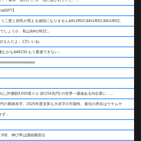
atGPT】
と庶民が買える値段になりません&#x1f602;&#x1f602;&#x1f602;
ょうか、私は&#x1f622;」
ぜえんだよ」1万いいね
むかも&#8230;もう看過できない」
wwwwwwwwwww
AIを逆転し評価額9,650億ドル (約154兆円) の世界一価値あるAI企業に……
円の累積赤字。2025年度決算も大赤字の可能性。責任の所在はウヤムヤ
せず」
.6倍、伸び率は謎組織首位