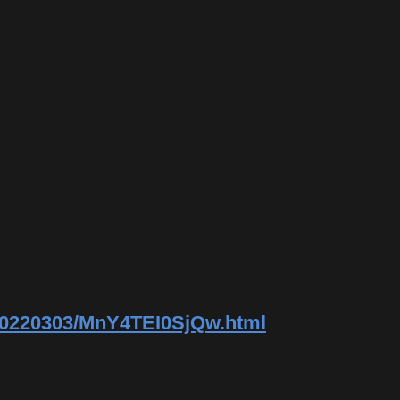
er/20220303/MnY4TEI0SjQw.html