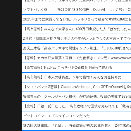
ソフトバンクG「…」ﾌﾙﾌﾙつ6兆3,840億円 OpenAI「…」ｸﾞﾜｼｬ【Ch
2025年までに家買ってない奴、ハッキリ言って積みです&#x1f602;もう二度
【高市悲報】みんなで大家さんに400万円出資した人「ばかだったんでし
Z世代「就職氷河期？努力不足の中年がいつまでも泣き言言っててう
楽天三木谷「高市バラマキで悪性インフレ加速」「1ドル180円まで進
【悲報】カカオ豆大暴落！豆買ってた靴磨きモメン死亡wwwwwwwww
【高市悲報】PayPay こっそりIPO価格を下回って終わる
【高市朗報】日本人の株資産、５年で倍増！みんなお金持ちに
【ソフトバンクG悲報】ClaudeのAnthropic, ChatGPTのOpen
安倍晋三の「クールジャパン機構」が存続危機。投資の失敗で383億
【悲報】日銀、反日だった。 高市政権下で国債が売られても「救済
ビットコイン、エプスタインコインだった……
謎の巨大謎組織、『丸紅』。時価総額が初の10兆円超え 24年末の2