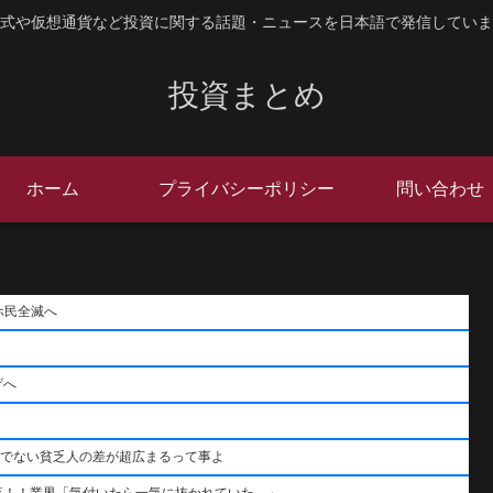
式や仮想通貨など投資に関する話題・ニュースを日本語で発信していま
投資まとめ
ホーム
プライバシーポリシー
問い合わせ
ホ民全滅へ
げへ
うでない貧乏人の差が超広まるって事よ
落！！業界「気付いたら一気に抜かれていた…」