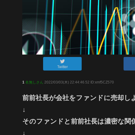
Twitter
1
名無しさん
2022/03/03(木) 22:44:46.52 ID:xmf5CZ570
前前社長が会社をファンドに売却し
↓
そのファンドと前前社長は濃密な関
↓