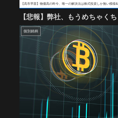
【高市早苗】物価高の昨今、唯一の解決法は株式投資しか無い模様&#x1f4b8;&
【悲報】弊社、もうめちゃくち
個別銘柄