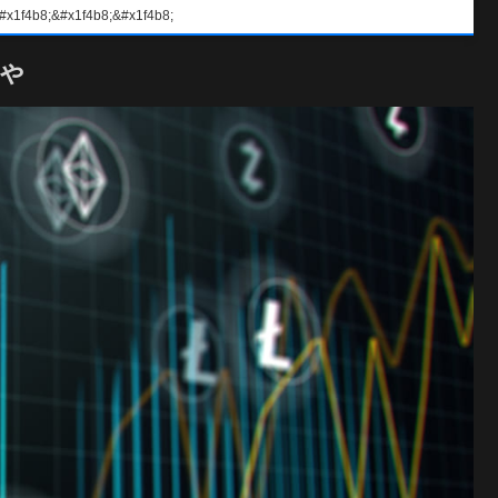
#x1f4b8;&#x1f4b8;
ゃ