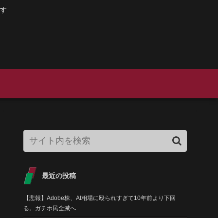
す
最近の投稿
【悲報】Adobe株、AI相場に殴られすぎて10年前より下回
る。ガチホ民全滅へ