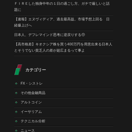
ＦＩＲＥした独身中年の１日の過ごし方、ガチで厳しいと話
題に
【速報】エヌヴィディア、過去最高益。市場予想上回る 日
経爆上げへ
日本人、デフレマインド思考に逆戻りする🥺
【高市格差】キオクシア株を買う400万円を用意出来る日本人
とそうでない貧乏人の差が超広まるって事よ
カテゴリー
FX・シストレ
その他金融商品
アルトコイン
イーサリアム
テクニカル分析
ニュース