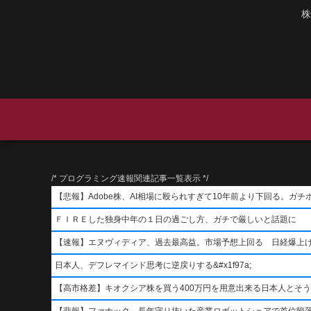
株
/* プログラミング速報関連記事一覧表示 */
【悲報】Adobe株、AI相場に殴られすぎて10年前より下回る。ガチ
ＦＩＲＥした独身中年の１日の過ごし方、ガチで厳しいと話題に
【速報】エヌヴィディア、過去最高益。市場予想上回る 日経爆上
日本人、デフレマインド思考に逆戻りする&#x1f97a;
【高市格差】キオクシア株を買う400万円を用意出来る日本人とそ
【悲報】ファナック、長年守り抜いた産業ロボットシェアで首位陥