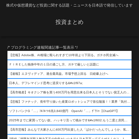
株式や仮想通貨など投資に関する話題・ニュースを日本語で発信しています
投資まとめ
/* プログラミング速報関連記事一覧表示 */
【悲報】Adobe株、AI相場に殴られすぎて10年前より下回る。ガチホ民全滅へ
ＦＩＲＥした独身中年の１日の過ごし方、ガチで厳しいと話題に
【速報】エヌヴィディア、過去最高益。市場予想上回る 日経爆上げへ
日本人、デフレマインド思考に逆戻りする&#x1f97a;
【高市格差】キオクシア株を買う400万円を用意出来る日本人とそうでない貧乏人の差が超広まるって事よ
【悲報】ファナック、長年守り抜いた産業ロボットシェアで首位陥落！！業界「気付いたら一気に抜かれていた…」
ソフトバンクG「…」ﾌﾙﾌﾙつ6兆3,840億円 OpenAI「…」ｸﾞﾜｼｬ【ChatGPT】
2025年までに家買ってない奴、ハッキリ言って積みです&#x1f602;もう二度と庶民が買える値段になりません&#x1f602;&#x1f602;&#x1f602;
【高市悲報】みんなで大家さんに400万円出資した人「ばかだったんでしょうか、私は&#x1f622;」
Z世代「就職氷河期？努力不足の中年がいつまでも泣き言言っててうぜえんだよ」1万いいね