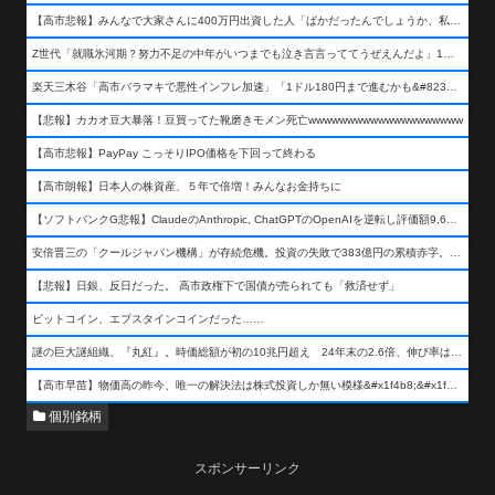
【高市悲報】みんなで大家さんに400万円出資した人「ばかだったんでしょうか、私は&#x1f622;」
Z世代「就職氷河期？努力不足の中年がいつまでも泣き言言っててうぜえんだよ」1万いいね
楽天三木谷「高市バラマキで悪性インフレ加速」「1ドル180円まで進むかも&#8230;もう看過できない」
【悲報】カカオ豆大暴落！豆買ってた靴磨きモメン死亡wwwwwwwwwwwwwwwwwwww
【高市悲報】PayPay こっそりIPO価格を下回って終わる
【高市朗報】日本人の株資産、５年で倍増！みんなお金持ちに
【ソフトバンクG悲報】ClaudeのAnthropic, ChatGPTのOpenAIを逆転し評価額9,650億ドル (約154兆円) の世界一価値あるAI企業に……
安倍晋三の「クールジャパン機構」が存続危機。投資の失敗で383億円の累積赤字。2025年度決算も大赤字の可能性。責任の所在はウヤムヤ
【悲報】日銀、反日だった。 高市政権下で国債が売られても「救済せず」
ビットコイン、エプスタインコインだった……
謎の巨大謎組織、『丸紅』。時価総額が初の10兆円超え 24年末の2.6倍、伸び率は謎組織首位
【高市早苗】物価高の昨今、唯一の解決法は株式投資しか無い模様&#x1f4b8;&#x1f4b8;&#x1f4b8;
個別銘柄
スポンサーリンク