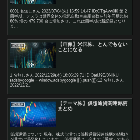
0001 名無しさん 2023/07/04(火) 16:59:14.47 ID:OTgAvw0l0 第 2
四半期、テスラは世界全体の電気自動車生産台数を前年同期比約
86% 増の 479,700 台に増加させ、これは四半期の新記録となり
ま...
【画像】米国株、とんでもない
個別銘柄
ことになる
1 名無しさん 2022/12/29(木) 18:06:29.71 ID:OarlJ9E/0NIKU
(adsbygoogle = window.adsbygoogle || ).push({});12 名無しさん
2022/12/2...
【テーマ株】仮想通貨関連銘柄
個別銘柄
まとめ
仮想通貨について 現在、株式市場では仮想通貨関連銘柄の値動き
が非常に活発化しています。 仮想通貨は、今まで「通貨」である