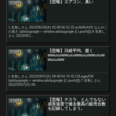
【悲報】エアコン、臭い
個別銘柄
1 名無しさん 2023/05/18(木) 02:09:56.52 ID:arJbWxAX0 なんやこ
の臭さ (adsbygoogle = window.adsbygoogle || ).push({});9 名無し
さん 2023/05/1...
【悲報】日経平均、逝く
個別銘柄
wwωωwwωωwwωωwwωωw
wωωww
1 名無しさん 2022/03/07(月) 09:49:54.70 ID:C0LogpyEM
(adsbygoogle = window.adsbygoogle || ).push({});7 名無しさん
2022/03/07(月) 09...
【悲報】テスラ、とんでもない
個別銘柄
成長速度で過去最高の販売台数
を記録してしまう。