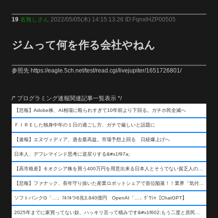
19
名無しさん
2022/05/05(木) 14:15:13.26 ID:FqnxlHZP00505
ジムって何を作る会社やねん
参照先 https://eagle.5ch.net/test/read.cgi/livejupiter/1651726801/
/* プログラミング速報関連記事一覧表示 */
【悲報】Adobe株、AI相場に殴られすぎて10年前より下回る。ガチホ民全滅へ
ＦＩＲＥした独身中年の１日の過ごし方、ガチで厳しいと話題に
【速報】エヌヴィディア、過去最高益。市場予想上回る 日経爆上げへ
日本人、デフレマインド思考に逆戻りする&#x1f97a;
【高市格差】キオクシア株を買う400万円を用意出来る日本人とそうでない貧乏人の差が超広まるって事よ
【悲報】ファナック、長年守り抜いた産業ロボットシェアで首位陥落！！業界「気付いたら一気に抜かれていた…」
ソフトバンクG「…」ﾌﾙﾌﾙつ6兆3,840億円 OpenAI「…」ｸﾞﾜｼｬ【ChatGPT】
2025年までに家買ってない奴、ハッキリ言って積みです&#x1f602;もう二度と庶民が買える値段になりません&#x1f602;&#x1f602;&#x1f602;