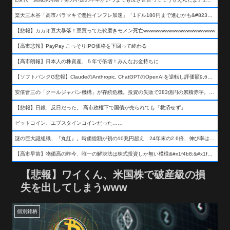
楽天三木谷「高市バラマキで悪性インフレ加速」「1ドル180円まで進むかも&#8230;もう看過できない」
【悲報】カカオ豆大暴落！豆買ってた靴磨きモメン死亡wwwwwwwwwwwwwwwwwwww
【高市悲報】PayPay こっそりIPO価格を下回って終わる
【高市朗報】日本人の株資産、５年で倍増！みんなお金持ちに
【ソフトバンクG悲報】ClaudeのAnthropic, ChatGPTのOpenAIを逆転し評価額9,650億ドル (約154兆円) の世界一価値あるAI企業に……
安倍晋三の「クールジャパン機構」が存続危機。投資の失敗で383億円の累積赤字。2025年度決算も大赤字の可能性。責任の所在はウヤムヤ
【悲報】日銀、反日だった。 高市政権下で国債が売られても「救済せず」
ビットコイン、エプスタインコインだった……
謎の巨大謎組織、『丸紅』。時価総額が初の10兆円超え 24年末の2.6倍、伸び率は謎組織首位
【高市早苗】物価高の昨今、唯一の解決法は株式投資しか無い模様&#x1f4b8;&#x1f4b8;&#x1f4b8;
【悲報】ワイくん、米国株で破産級の損
失を出してしまうwww
個別銘柄