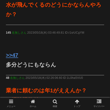
水が飛んでくるのどうにかならんやろ
か？
145
名無しさん
2023/05/18(木) 03:46:49.81 ID:r1srUCgYM
>>47
多分どうにもならん
48
名無しさん
2023/05/18(木) 02:26:06.60 ID:1L0ha5VU0
業者に頼むのは年1がええんか？
お掃除機能付きエアコンやとクリーニ
メニュー
ホーム
検索
トップ
サイドバー
ング代高くなるとか辞めてくれよ