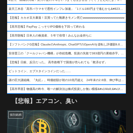
楽天三木谷「高市バラマキで悪性インフレ加速」「1ドル180円まで進むかも&#8230;もう看過できない」
【悲報】カカオ豆大暴落！豆買ってた靴磨きモメン死亡wwwwwwwwwwwwwwwwwwww
【高市悲報】PayPay こっそりIPO価格を下回って終わる
【高市朗報】日本人の株資産、５年で倍増！みんなお金持ちに
【ソフトバンクG悲報】ClaudeのAnthropic, ChatGPTのOpenAIを逆転し評価額9,650億ドル (約154兆円) の世界一価値あるAI企業に……
安倍晋三の「クールジャパン機構」が存続危機。投資の失敗で383億円の累積赤字。2025年度決算も大赤字の可能性。責任の所在はウヤムヤ
【悲報】日銀、反日だった。 高市政権下で国債が売られても「救済せず」
ビットコイン、エプスタインコインだった……
謎の巨大謎組織、『丸紅』。時価総額が初の10兆円超え 24年末の2.6倍、伸び率は謎組織首位
【高市早苗】物価高の昨今、唯一の解決法は株式投資しか無い模様&#x1f4b8;&#x1f4b8;&#x1f4b8;
【悲報】エアコン、臭い
個別銘柄