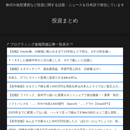
株式や仮想通貨など投資に関する話題・ニュースを日本語で発信しています
投資まとめ
/* プログラミング速報関連記事一覧表示 */
【悲報】Adobe株、AI相場に殴られすぎて10年前より下回る。ガチホ民全滅へ
ＦＩＲＥした独身中年の１日の過ごし方、ガチで厳しいと話題に
【速報】エヌヴィディア、過去最高益。市場予想上回る 日経爆上げへ
日本人、デフレマインド思考に逆戻りする&#x1f97a;
【高市格差】キオクシア株を買う400万円を用意出来る日本人とそうでない貧乏人の差が超広まるって事よ
【悲報】ファナック、長年守り抜いた産業ロボットシェアで首位陥落！！業界「気付いたら一気に抜かれていた…」
ソフトバンクG「…」ﾌﾙﾌﾙつ6兆3,840億円 OpenAI「…」ｸﾞﾜｼｬ【ChatGPT】
2025年までに家買ってない奴、ハッキリ言って積みです&#x1f602;もう二度と庶民が買える値段になりません&#x1f602;&#x1f602;&#x1f602;
【高市悲報】みんなで大家さんに400万円出資した人「ばかだったんでしょうか、私は&#x1f622;」
Z世代「就職氷河期？努力不足の中年がいつまでも泣き言言っててうぜえんだよ」1万いいね