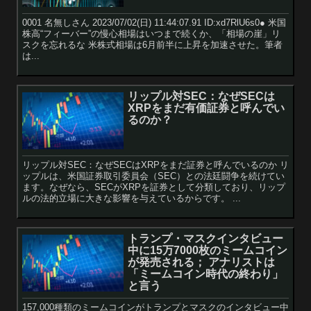
0001 名無しさん 2023/07/02(日) 11:44:07.91 ID:xd7RlU6s0● 米国
株高“フィーバー”の慢心相場はいつまで続くか、「相場の崖」リ
スクを忘れるな 米株式相場は6月前半に上昇を加速させた。筆者
は...
リップル対SEC：なぜSECは
XRPをまだ有価証券と呼んでい
るのか？
リップル対SEC：なぜSECはXRPをまだ証券と呼んでいるのか リ
ップルは、米国証券取引委員会（SEC）との法廷闘争を続けてい
ます。なぜなら、SECがXRPを証券として分類しており、リップ
ルの法的立場に大きな影響を与えているからです。 ...
トランプ・マスクインタビュー
中に15万7000枚のミームコイン
が発売される； アナリストは
「ミームコイン時代の終わり」
と言う
157,000種類のミームコインがトランプとマスクのインタビュー中