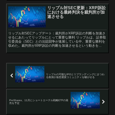
リップル対SEC更新：XRP訴訟
における最終判決を裁判所が加
速させる
リップル対SECアップデート：裁判所がXRP訴訟の判断を加速さ
せるにあたってリップルにとって重要な勝利 リップルは、証券取
引委員会（SEC）との法廷闘争が進展している中、重要な勝利を
収めた。裁判所がXRP訴訟の判断を加速させるという動きを...
リップルの可能なIPOとリブランディングにまつわ
る推測が仮想通貨コミュニティを騒がせる
ProShares、11月にショートエーテル戦略ETFの発
売を予定