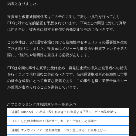
結果となりました。
投資家と仮想通貨関係者はこの告白に対して激しい批判を行っており、
FTXに対する法的措置も予想されています。FTXはこの問題に対して真摯
に向き合い、被害者に対する補償や再発防止策を講じるべきです。
この事件は、仮想通貨市場における信頼性やセキュリティの重要性を改め
て浮き彫りにしました。投資家はメジャーな取引所や投資ファンドを選ぶ
際に、信頼性や透明性を重視する必要があります。
FTXは今回の事件を真摯に受け止め、再発防止策の導入と被害者への補償
を行うことで信頼回復に努めるべきです。仮想通貨取引所の信頼性は市場
の健全な成長にとって重要な要素であり、この事件を機に業界全体のルー
ル整備が進められることを期待しています。
/* プログラミング速報関連記事一覧表示 */
【悲報】Adobe株、AI相場に殴られすぎて10年前より下回る。ガチホ民全滅へ
ＦＩＲＥした独身中年の１日の過ごし方、ガチで厳しいと話題に
【速報】エヌヴィディア、過去最高益。市場予想上回る 日経爆上げへ