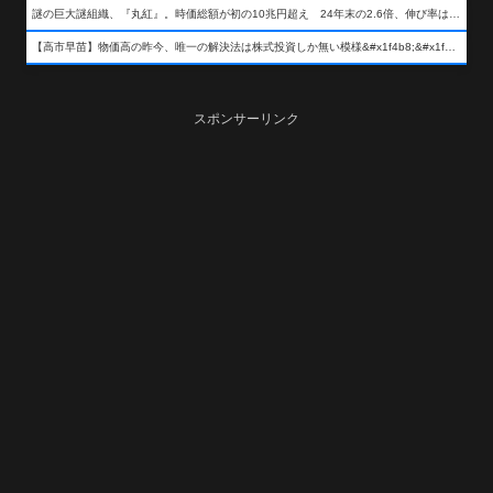
謎の巨大謎組織、『丸紅』。時価総額が初の10兆円超え 24年末の2.6倍、伸び率は謎組織首位
【高市早苗】物価高の昨今、唯一の解決法は株式投資しか無い模様&#x1f4b8;&#x1f4b8;&#x1f4b8;
スポンサーリンク