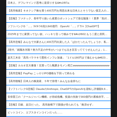
日本人、デフレマインド思考に逆戻りする&#x1f97a;
【高市格差】キオクシア株を買う400万円を用意出来る日本人とそうでない貧乏人の差が超広まるって事よ
【悲報】ファナック、長年守り抜いた産業ロボットシェアで首位陥落！！業界「気付いたら一気に抜かれていた…」
ソフトバンクG「…」ﾌﾙﾌﾙつ6兆3,840億円 OpenAI「…」ｸﾞﾜｼｬ【ChatGPT】
2025年までに家買ってない奴、ハッキリ言って積みです&#x1f602;もう二度と庶民が買える値段になりません&#x1f602;&#x1f602;&#x1f602;
【高市悲報】みんなで大家さんに400万円出資した人「ばかだったんでしょうか、私は&#x1f622;」
Z世代「就職氷河期？努力不足の中年がいつまでも泣き言言っててうぜえんだよ」1万いいね
楽天三木谷「高市バラマキで悪性インフレ加速」「1ドル180円まで進むかも&#8230;もう看過できない」
【悲報】カカオ豆大暴落！豆買ってた靴磨きモメン死亡wwwwwwwwwwwwwwwwwwww
【高市悲報】PayPay こっそりIPO価格を下回って終わる
【高市朗報】日本人の株資産、５年で倍増！みんなお金持ちに
【ソフトバンクG悲報】ClaudeのAnthropic, ChatGPTのOpenAIを逆転し評価額9,650億ドル (約154兆円) の世界一価値あるAI企業に……
安倍晋三の「クールジャパン機構」が存続危機。投資の失敗で383億円の累積赤字。2025年度決算も大赤字の可能性。責任の所在はウヤムヤ
【悲報】日銀、反日だった。 高市政権下で国債が売られても「救済せず」
ビットコイン、エプスタインコインだった……