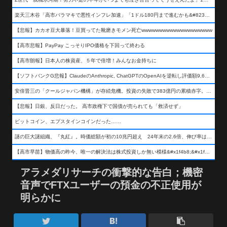
楽天三木谷「高市バラマキで悪性インフレ加速」「1ドル180円まで進むかも&#8230;もう看過できない」
【悲報】カカオ豆大暴落！豆買ってた靴磨きモメン死亡wwwwwwwwwwwwwwwwwwww
【高市悲報】PayPay こっそりIPO価格を下回って終わる
【高市朗報】日本人の株資産、５年で倍増！みんなお金持ちに
【ソフトバンクG悲報】ClaudeのAnthropic, ChatGPTのOpenAIを逆転し評価額9,650億ドル (約154兆円) の世界一価値あるAI企業に……
安倍晋三の「クールジャパン機構」が存続危機。投資の失敗で383億円の累積赤字。2025年度決算も大赤字の可能性。責任の所在はウヤムヤ
【悲報】日銀、反日だった。 高市政権下で国債が売られても「救済せず」
ビットコイン、エプスタインコインだった……
謎の巨大謎組織、『丸紅』。時価総額が初の10兆円超え 24年末の2.6倍、伸び率は謎組織首位
【高市早苗】物価高の昨今、唯一の解決法は株式投資しか無い模様&#x1f4b8;&#x1f4b8;&#x1f4b8;
アラメダリサーチの衝撃的な告白；機密
音声でFTXユーザーの預金の不正使用が
明らかに