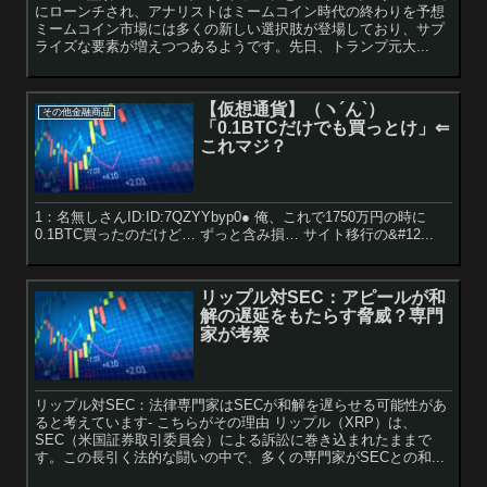
にローンチされ、アナリストはミームコイン時代の終わりを予想
ミームコイン市場には多くの新しい選択肢が登場しており、サプ
ライズな要素が増えつつあるようです。先日、トランプ元大...
【仮想通貨】（ヽ´ん`）
その他金融商品
「0.1BTCだけでも買っとけ」⇐
これマジ？
1：名無しさんID:ID:7QZYYbyp0● 俺、これで1750万円の時に
0.1BTC買ったのだけど… ずっと含み損… サイト移行の&#12...
リップル対SEC：アピールが和
解の遅延をもたらす脅威？専門
家が考察
リップル対SEC：法律専門家はSECが和解を遅らせる可能性があ
ると考えています- こちらがその理由 リップル（XRP）は、
SEC（米国証券取引委員会）による訴訟に巻き込まれたままで
す。この長引く法的な闘いの中で、多くの専門家がSECとの和...