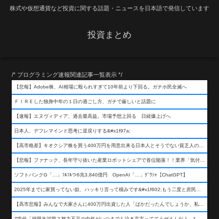
株式や仮想通貨など投資に関する話題・ニュースを日本語で発信しています
投資まとめ
/* プログラミング速報関連記事一覧表示 */
【悲報】Adobe株、AI相場に殴られすぎて10年前より下回る。ガチホ民全滅へ
ＦＩＲＥした独身中年の１日の過ごし方、ガチで厳しいと話題に
【速報】エヌヴィディア、過去最高益。市場予想上回る 日経爆上げへ
日本人、デフレマインド思考に逆戻りする&#x1f97a;
【高市格差】キオクシア株を買う400万円を用意出来る日本人とそうでない貧乏人の差が超広まるって事よ
【悲報】ファナック、長年守り抜いた産業ロボットシェアで首位陥落！！業界「気付いたら一気に抜かれていた…」
ソフトバンクG「…」ﾌﾙﾌﾙつ6兆3,840億円 OpenAI「…」ｸﾞﾜｼｬ【ChatGPT】
2025年までに家買ってない奴、ハッキリ言って積みです&#x1f602;もう二度と庶民が買える値段になりません&#x1f602;&#x1f602;&#x1f602;
【高市悲報】みんなで大家さんに400万円出資した人「ばかだったんでしょうか、私は&#x1f622;」
Z世代「就職氷河期？努力不足の中年がいつまでも泣き言言っててうぜえんだよ」1万いいね