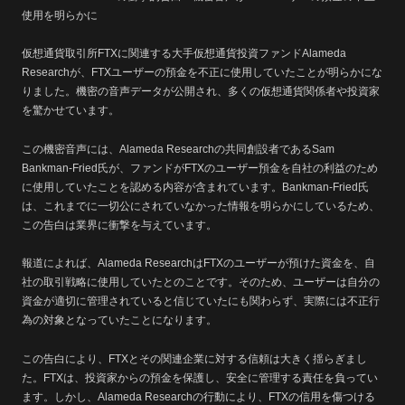
使用を明らかに
仮想通貨取引所FTXに関連する大手仮想通貨投資ファンドAlameda
Researchが、FTXユーザーの預金を不正に使用していたことが明らかにな
りました。機密の音声データが公開され、多くの仮想通貨関係者や投資家
を驚かせています。
この機密音声には、Alameda Researchの共同創設者であるSam
Bankman-Fried氏が、ファンドがFTXのユーザー預金を自社の利益のため
に使用していたことを認める内容が含まれています。Bankman-Fried氏
は、これまでに一切公にされていなかった情報を明らかにしているため、
この告白は業界に衝撃を与えています。
報道によれば、Alameda ResearchはFTXのユーザーが預けた資金を、自
社の取引戦略に使用していたとのことです。そのため、ユーザーは自分の
資金が適切に管理されていると信じていたにも関わらず、実際には不正行
為の対象となっていたことになります。
この告白により、FTXとその関連企業に対する信頼は大きく揺らぎまし
た。FTXは、投資家からの預金を保護し、安全に管理する責任を負ってい
ます。しかし、Alameda Researchの行動により、FTXの信用を傷つける