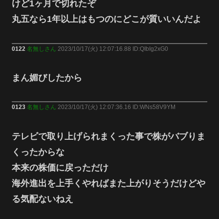
けど1ヶ月で切れたぞ
丸五なら1年以上はもつのにどこが質いいんだよ
0122
名無しさん
2023/10/17(火) 12:07:16.88 ID:QIbIg2xG0
まん媚びしたから
0123
名無しさん
2023/10/17(火) 12:07:36.16 ID:WNs58V9YM
テレビで取り上げられまくった事で株がバブりま
くったからな
本来の株価に戻っただけ
海外進出を上手くやればまた上がりそうだけどや
る気配ないねえ