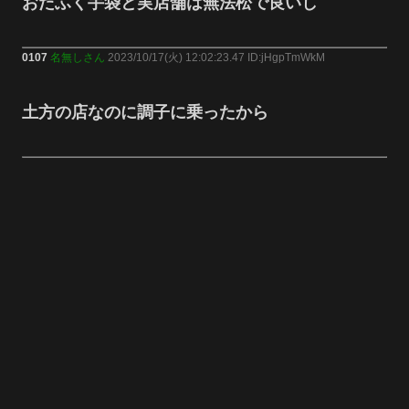
おたふく手袋と実店舗は無法松で良いし
0107
名無しさん
2023/10/17(火) 12:02:23.47 ID:jHgpTmWkM
土方の店なのに調子に乗ったから