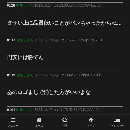
0129
名無しさん
2023/10/17(火) 12:09:13.12 ID:XWkIkuyq0
ダサい上に品質低いことがバレちゃったからね…
0132
名無しさん
2023/10/17(火) 12:11:56.23 ID:4qS6NJZT0
円安には勝てん
0139
名無しさん
2023/10/17(火) 12:13:42.28 ID:tghGeD+Hr
あのロゴまじで消した方がいいよな
0141
名無しさん
2023/10/17(火) 12:13:52.87 ID:t4XdVjmVd
まんさんに媚売ってる間に大手ホームセンターが
メニュー
ホーム
検索
トップ
サイドバー