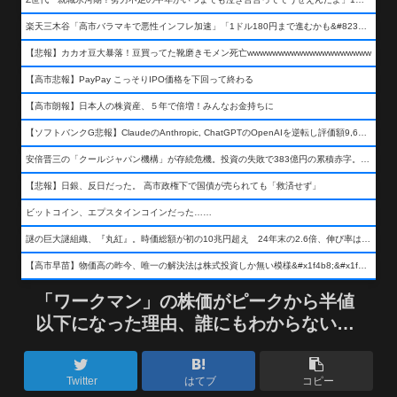
楽天三木谷「高市バラマキで悪性インフレ加速」「1ドル180円まで進むかも&#8230;もう看過できない」
【悲報】カカオ豆大暴落！豆買ってた靴磨きモメン死亡wwwwwwwwwwwwwwwwwwww
【高市悲報】PayPay こっそりIPO価格を下回って終わる
【高市朗報】日本人の株資産、５年で倍増！みんなお金持ちに
【ソフトバンクG悲報】ClaudeのAnthropic, ChatGPTのOpenAIを逆転し評価額9,650億ドル (約154兆円) の世界一価値あるAI企業に……
安倍晋三の「クールジャパン機構」が存続危機。投資の失敗で383億円の累積赤字。2025年度決算も大赤字の可能性。責任の所在はウヤムヤ
【悲報】日銀、反日だった。 高市政権下で国債が売られても「救済せず」
ビットコイン、エプスタインコインだった……
謎の巨大謎組織、『丸紅』。時価総額が初の10兆円超え 24年末の2.6倍、伸び率は謎組織首位
【高市早苗】物価高の昨今、唯一の解決法は株式投資しか無い模様&#x1f4b8;&#x1f4b8;&#x1f4b8;
「ワークマン」の株価がピークから半値
以下になった理由、誰にもわからない…
Twitter
はてブ
コピー