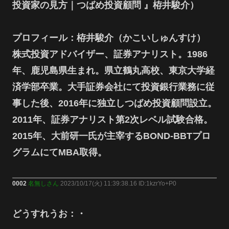
投資家の見方｜つばめ投資顧問 』栫井駿介）
プロフィール：栫井駿介（かこいしゅんすけ）
株式投資アドバイザー、証券アナリスト。1986
年、鹿児島県生まれ。県立鶴丸高校、東京大学経
済学部卒業。大手証券会社にて投資銀行業務に従
事した後、2016年に独立しつばめ投資顧問設立。
2011年、証券アナリスト第2次レベル試験合格。
2015年、大前研一氏が主宰するBOND-BBTプロ
グラムにてMBA取得。
0002
名無しさん
2023/10/17(火) 11:39:38.16 ID:1kzrYo+P0
どうすれうお：・