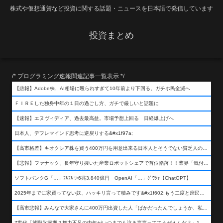
株式や仮想通貨など投資に関する話題・ニュースを日本語で発信しています
投資まとめ
/* プログラミング速報関連記事一覧表示 */
【悲報】Adobe株、AI相場に殴られすぎて10年前より下回る。ガチホ民全滅へ
ＦＩＲＥした独身中年の１日の過ごし方、ガチで厳しいと話題に
【速報】エヌヴィディア、過去最高益。市場予想上回る 日経爆上げへ
日本人、デフレマインド思考に逆戻りする&#x1f97a;
【高市格差】キオクシア株を買う400万円を用意出来る日本人とそうでない貧乏人の差が超広まるって事よ
【悲報】ファナック、長年守り抜いた産業ロボットシェアで首位陥落！！業界「気付いたら一気に抜かれていた…」
ソフトバンクG「…」ﾌﾙﾌﾙつ6兆3,840億円 OpenAI「…」ｸﾞﾜｼｬ【ChatGPT】
2025年までに家買ってない奴、ハッキリ言って積みです&#x1f602;もう二度と庶民が買える値段になりません&#x1f602;&#x1f602;&#x1f602;
【高市悲報】みんなで大家さんに400万円出資した人「ばかだったんでしょうか、私は&#x1f622;」
Z世代「就職氷河期？努力不足の中年がいつまでも泣き言言っててうぜえんだよ」1万いいね