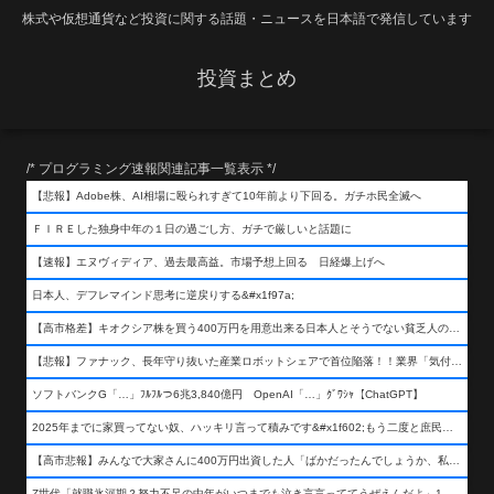
株式や仮想通貨など投資に関する話題・ニュースを日本語で発信しています
投資まとめ
/* プログラミング速報関連記事一覧表示 */
【悲報】Adobe株、AI相場に殴られすぎて10年前より下回る。ガチホ民全滅へ
ＦＩＲＥした独身中年の１日の過ごし方、ガチで厳しいと話題に
【速報】エヌヴィディア、過去最高益。市場予想上回る 日経爆上げへ
日本人、デフレマインド思考に逆戻りする&#x1f97a;
【高市格差】キオクシア株を買う400万円を用意出来る日本人とそうでない貧乏人の差が超広まるって事よ
【悲報】ファナック、長年守り抜いた産業ロボットシェアで首位陥落！！業界「気付いたら一気に抜かれていた…」
ソフトバンクG「…」ﾌﾙﾌﾙつ6兆3,840億円 OpenAI「…」ｸﾞﾜｼｬ【ChatGPT】
2025年までに家買ってない奴、ハッキリ言って積みです&#x1f602;もう二度と庶民が買える値段になりません&#x1f602;&#x1f602;&#x1f602;
【高市悲報】みんなで大家さんに400万円出資した人「ばかだったんでしょうか、私は&#x1f622;」
Z世代「就職氷河期？努力不足の中年がいつまでも泣き言言っててうぜえんだよ」1万いいね