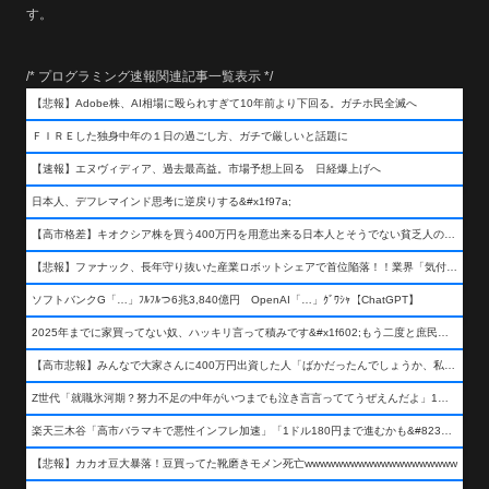
す。
/* プログラミング速報関連記事一覧表示 */
【悲報】Adobe株、AI相場に殴られすぎて10年前より下回る。ガチホ民全滅へ
ＦＩＲＥした独身中年の１日の過ごし方、ガチで厳しいと話題に
【速報】エヌヴィディア、過去最高益。市場予想上回る 日経爆上げへ
日本人、デフレマインド思考に逆戻りする&#x1f97a;
【高市格差】キオクシア株を買う400万円を用意出来る日本人とそうでない貧乏人の差が超広まるって事よ
【悲報】ファナック、長年守り抜いた産業ロボットシェアで首位陥落！！業界「気付いたら一気に抜かれていた…」
ソフトバンクG「…」ﾌﾙﾌﾙつ6兆3,840億円 OpenAI「…」ｸﾞﾜｼｬ【ChatGPT】
2025年までに家買ってない奴、ハッキリ言って積みです&#x1f602;もう二度と庶民が買える値段になりません&#x1f602;&#x1f602;&#x1f602;
【高市悲報】みんなで大家さんに400万円出資した人「ばかだったんでしょうか、私は&#x1f622;」
Z世代「就職氷河期？努力不足の中年がいつまでも泣き言言っててうぜえんだよ」1万いいね
楽天三木谷「高市バラマキで悪性インフレ加速」「1ドル180円まで進むかも&#8230;もう看過できない」
【悲報】カカオ豆大暴落！豆買ってた靴磨きモメン死亡wwwwwwwwwwwwwwwwwwww