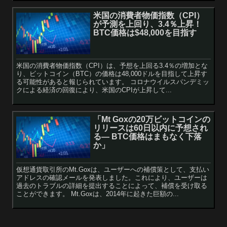
米国の消費者物価指数（CPI）
が予測を上回り、3.4％上昇！
BTC価格は$48,000を目指す
米国の消費者物価指数（CPI）は、予想を上回る3.4％の増加とな
り、ビットコイン（BTC）の価格は48,000ドルを目指して上昇す
る可能性があると報じられています。 コロナウイルスパンデミッ
クによる経済の回復により、米国のCPIが上昇して...
「Mt Goxの20万ビットコインの
リリースは60日以内に予想され
る— BTC価格はまもなく下落
か」
仮想通貨取引所のMt.Goxは、ユーザーへの補償策として、支払い
アドレスの確認メールを発表しました。これにより、ユーザーは
過去のトラブルの詳細を提出することによって、補償を受け取る
ことができます。 Mt.Goxは、2014年に起きた巨額の...