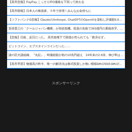
【高市悲報】PayPay こっそりIPO価格を下回って終わる
【高市朗報】日本人の株資産、５年で倍増！みんなお金持ちに
【ソフトバンクG悲報】ClaudeのAnthropic, ChatGPTのOpenAIを逆転し評価額9,650億ドル (約154兆円) の世界一価値あるAI企業に……
安倍晋三の「クールジャパン機構」が存続危機。投資の失敗で383億円の累積赤字。2025年度決算も大赤字の可能性。責任の所在はウヤムヤ
【悲報】日銀、反日だった。 高市政権下で国債が売られても「救済せず」
ビットコイン、エプスタインコインだった……
謎の巨大謎組織、『丸紅』。時価総額が初の10兆円超え 24年末の2.6倍、伸び率は謎組織首位
【高市早苗】物価高の昨今、唯一の解決法は株式投資しか無い模様&#x1f4b8;&#x1f4b8;&#x1f4b8;
スポンサーリンク