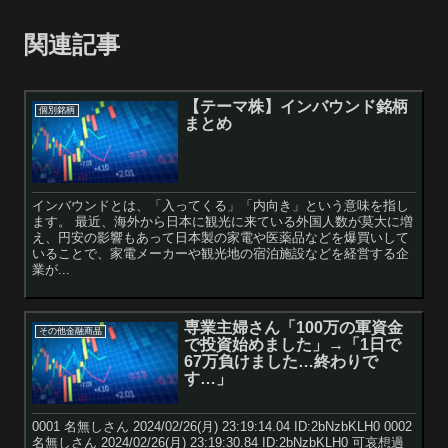
関連記事
【テーマ株】インバウンド銘柄
個別銘柄
まとめ
インバウンドとは、「入ってくる」「内向き」という意味を指し
ます。 最近、海外から日本に観光に来ている外国人数が莫大に増
え、円安の影響もあって日本製の家電や医薬品などを爆買いして
いることで、家電メーカーや観光地の宿泊施設などを経営する企
業が...
専業主婦さん「100万の軍資金
その他金融商品
で投資始めました」→「1日で
67万負けました…終わりで
す…」
0001 名無しさん 2024/02/26(月) 23:19:14.04 ID:2bNzbKLH0 0002
名無しさん 2024/02/26(月) 23:19:30.84 ID:2bNzbKLH0 可哀想過