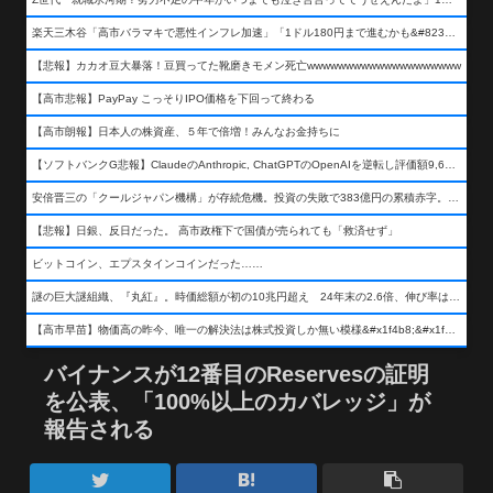
楽天三木谷「高市バラマキで悪性インフレ加速」「1ドル180円まで進むかも&#8230;もう看過できない」
【悲報】カカオ豆大暴落！豆買ってた靴磨きモメン死亡wwwwwwwwwwwwwwwwwwww
【高市悲報】PayPay こっそりIPO価格を下回って終わる
【高市朗報】日本人の株資産、５年で倍増！みんなお金持ちに
【ソフトバンクG悲報】ClaudeのAnthropic, ChatGPTのOpenAIを逆転し評価額9,650億ドル (約154兆円) の世界一価値あるAI企業に……
安倍晋三の「クールジャパン機構」が存続危機。投資の失敗で383億円の累積赤字。2025年度決算も大赤字の可能性。責任の所在はウヤムヤ
【悲報】日銀、反日だった。 高市政権下で国債が売られても「救済せず」
ビットコイン、エプスタインコインだった……
謎の巨大謎組織、『丸紅』。時価総額が初の10兆円超え 24年末の2.6倍、伸び率は謎組織首位
【高市早苗】物価高の昨今、唯一の解決法は株式投資しか無い模様&#x1f4b8;&#x1f4b8;&#x1f4b8;
バイナンスが12番目のReservesの証明
を公表、「100%以上のカバレッジ」が
報告される