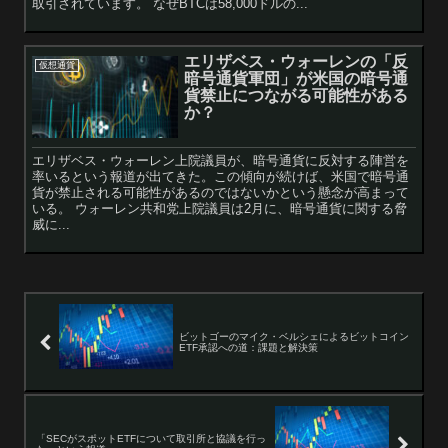
取引されています。 なぜBTCは58,000ドルの...
エリザベス・ウォーレンの「反
仮想通貨
暗号通貨軍団」が米国の暗号通
貨禁止につながる可能性がある
か？
エリザベス・ウォーレン上院議員が、暗号通貨に反対する陣営を
率いるという報道が出てきた。この傾向が続けば、米国で暗号通
貨が禁止される可能性があるのではないかという懸念が高まって
いる。 ウォーレン共和党上院議員は2月に、暗号通貨に関する脅
威に...
ビットゴーのマイク・ベルシェによるビットコイン
ETF承認への道：課題と解決策
「SECがスポットETFについて取引所と協議を行っ