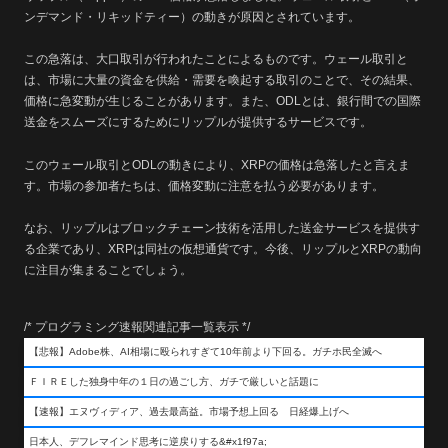
ンデマンド・リキッドティー）の動きが原因とされています。
この急落は、大口取引が行われたことによるものです。ウェール取引と
は、市場に大量の資金を供給・需要を喚起する取引のことで、その結果、
価格に急変動が生じることがあります。また、ODLとは、銀行間での国際
送金をスムーズにするためにリップルが提供するサービスです。
このウェール取引とODLの動きにより、XRPの価格は急落したと言えま
す。市場の参加者たちは、価格変動に注意を払う必要があります。
なお、リップルはブロックチェーン技術を活用した送金サービスを提供す
る企業であり、XRPは同社の仮想通貨です。今後、リップルとXRPの動向
に注目が集まることでしょう。
/* プログラミング速報関連記事一覧表示 */
【悲報】Adobe株、AI相場に殴られすぎて10年前より下回る。ガチホ民全滅へ
ＦＩＲＥした独身中年の１日の過ごし方、ガチで厳しいと話題に
【速報】エヌヴィディア、過去最高益。市場予想上回る 日経爆上げへ
日本人、デフレマインド思考に逆戻りする&#x1f97a;