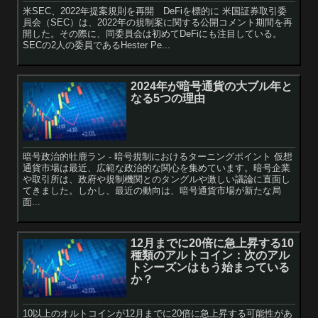
米SEC、2022年提案規則を再開 DeFiを標的に 米国証券取引委
員会（SEC）は、2022年の規制案に関する公開コメント期間を再
開した。その際に、同委員会は初めてDeFiにも注目している。
SECの2人の委員であるHester Pe...
2024年が暗号通貨の大ブル年と
なる5つの理由
暗号政治的牡鹿ラン - 暗号規制におけるターニングポイント 仮想
通貨市場は最近、広範な政治的な関心を集めています。暗号企業
や取引所は、政府や規制機関とのタングルや激しい議論に直面し
てきました。しかし、最近の動向は、暗号通貨市場が新たな局
面...
12月までに20倍に急上昇する10
種類のアルトコイン：次のアル
トシーズンはもう始まっている
か？
10以上のオルトコインが12月までに20倍に急上昇する可能性があ