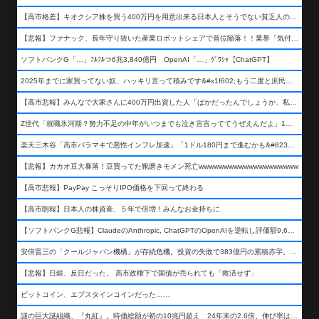
【高市格差】キオクシア株を買う400万円を用意出来る日本人とそうでない貧乏人の差が超広まるって事よ
【悲報】ファナック、長年守り抜いた産業ロボットシェアで首位陥落！！業界「気付いたら一気に抜かれていた…」
ソフトバンクG「…」ﾌﾙﾌﾙつ6兆3,840億円 OpenAI「…」ｸﾞﾜｼｬ【ChatGPT】
2025年までに家買ってない奴、ハッキリ言って積みです&#x1f602;もう二度と庶民が買える値段になりません&#x1f602;&#x1f602;&#x1f602;
【高市悲報】みんなで大家さんに400万円出資した人「ばかだったんでしょうか、私は&#x1f622;」
Z世代「就職氷河期？努力不足の中年がいつまでも泣き言言っててうぜえんだよ」1万いいね
楽天三木谷「高市バラマキで悪性インフレ加速」「1ドル180円まで進むかも&#8230;もう看過できない」
【悲報】カカオ豆大暴落！豆買ってた靴磨きモメン死亡wwwwwwwwwwwwwwwwwwww
【高市悲報】PayPay こっそりIPO価格を下回って終わる
【高市朗報】日本人の株資産、５年で倍増！みんなお金持ちに
【ソフトバンクG悲報】ClaudeのAnthropic, ChatGPTのOpenAIを逆転し評価額9,650億ドル (約154兆円) の世界一価値あるAI企業に……
安倍晋三の「クールジャパン機構」が存続危機。投資の失敗で383億円の累積赤字。2025年度決算も大赤字の可能性。責任の所在はウヤムヤ
【悲報】日銀、反日だった。 高市政権下で国債が売られても「救済せず」
ビットコイン、エプスタインコインだった……
謎の巨大謎組織、『丸紅』。時価総額が初の10兆円超え 24年末の2.6倍、伸び率は謎組織首位