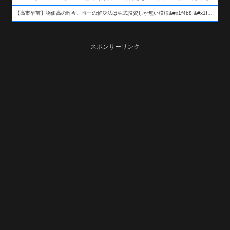
【高市早苗】物価高の昨今、唯一の解決法は株式投資しか無い模様&#x1f4b8;&#x1f4b8;&#x1f4b8;
スポンサーリンク