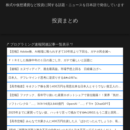
株式や仮想通貨など投資に関する話題・ニュースを日本語で発信しています
投資まとめ
/* プログラミング速報関連記事一覧表示 */
【悲報】Adobe株、AI相場に殴られすぎて10年前より下回る。ガチホ民全滅へ
ＦＩＲＥした独身中年の１日の過ごし方、ガチで厳しいと話題に
【速報】エヌヴィディア、過去最高益。市場予想上回る 日経爆上げへ
日本人、デフレマインド思考に逆戻りする&#x1f97a;
【高市格差】キオクシア株を買う400万円を用意出来る日本人とそうでない貧乏人の差が超広まるって事よ
【悲報】ファナック、長年守り抜いた産業ロボットシェアで首位陥落！！業界「気付いたら一気に抜かれていた…」
ソフトバンクG「…」ﾌﾙﾌﾙつ6兆3,840億円 OpenAI「…」ｸﾞﾜｼｬ【ChatGPT】
2025年までに家買ってない奴、ハッキリ言って積みです&#x1f602;もう二度と庶民が買える値段になりません&#x1f602;&#x1f602;&#x1f602;
【高市悲報】みんなで大家さんに400万円出資した人「ばかだったんでしょうか、私は&#x1f622;」
Z世代「就職氷河期？努力不足の中年がいつまでも泣き言言っててうぜえんだよ」1万いいね