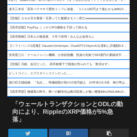
楽天三木谷「高市バラマキで悪性インフレ加速」「1ドル180円まで進むかも&#8230;もう看過できない」
【悲報】カカオ豆大暴落！豆買ってた靴磨きモメン死亡wwwwwwwwwwwwwwwwwwww
【高市悲報】PayPay こっそりIPO価格を下回って終わる
【高市朗報】日本人の株資産、５年で倍増！みんなお金持ちに
【ソフトバンクG悲報】ClaudeのAnthropic, ChatGPTのOpenAIを逆転し評価額9,650億ドル (約154兆円) の世界一価値あるAI企業に……
安倍晋三の「クールジャパン機構」が存続危機。投資の失敗で383億円の累積赤字。2025年度決算も大赤字の可能性。責任の所在はウヤムヤ
【悲報】日銀、反日だった。 高市政権下で国債が売られても「救済せず」
ビットコイン、エプスタインコインだった……
謎の巨大謎組織、『丸紅』。時価総額が初の10兆円超え 24年末の2.6倍、伸び率は謎組織首位
【高市早苗】物価高の昨今、唯一の解決法は株式投資しか無い模様&#x1f4b8;&#x1f4b8;&#x1f4b8;
「ウェールトランザクションとODLの動
向により、RippleのXRP価格が5%急
落」