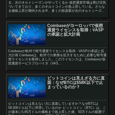
る、次のオルトシーズンがやってくるか 仮想通貨市場は再び活気
づいてきており、多くのオルトコインが急上昇している。さらな
る価格上昇が期待される中、多くの投資家が次のオルトシーズ...
Coinbaseがヨーロッパで仮想
通貨ライセンスを取得：VASP
の承認と拡大計画
Coinbaseが欧州で暗号通貨ライセンスを取得 - VASPの承認と拡
大計画 Coinbaseは、欧州での業務を拡大するために必要な暗号通
貨ライセンスを取得しました。このライセンスは、Coinbaseが仮
想通貨サービスプロバイダ（VAS...
ビットコインは見えざる力に直
面：なぜBTCは$58K以下で止
まっているのか？
ビットコインは見えない力に直面していますか？なぜBTCは
58,000ドル以下に停滞しているのか ビットコイン（BTC）は、こ
の週末に5,85万ドルの価格まで急上昇した後、50万ドルの範囲で