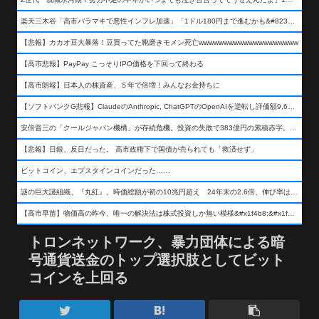
楽天三木谷「高市バラマキで悪性インフレ加速」「1ドル180円まで進むかも&#8230;もう看過できない」
【悲報】カカオ豆大暴落！豆買ってた靴磨きモメン死亡wwwwwwwwwwwwwwwwwwww
【高市悲報】PayPay こっそりIPO価格を下回って終わる
【高市朗報】日本人の株資産、５年で倍増！みんなお金持ちに
【ソフトバンクG悲報】ClaudeのAnthropic, ChatGPTのOpenAIを逆転し評価額9,650億ドル (約154兆円) の世界一価値あるAI企業に……
安倍晋三の「クールジャパン機構」が存続危機。投資の失敗で383億円の累積赤字。2025年度決算も大赤字の可能性。責任の所在はウヤムヤ
【悲報】日銀、反日だった。 高市政権下で国債が売られても「救済せず」
ビットコイン、エプスタインコインだった……
謎の巨大謎組織、『丸紅』。時価総額が初の10兆円超え 24年末の2.6倍、伸び率は謎組織首位
【高市早苗】物価高の昨今、唯一の解決法は株式投資しか無い模様&#x1f4b8;&#x1f4b8;&#x1f4b8;
トロンネットワーク、暴力団体による暗
号通貨送金のトップ選択肢としてビット
コインを上回る