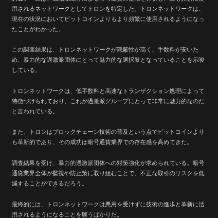
用されるネットワークとしてトロンを特定した。トロンネットワークは、
現在の状況においてビットコインよりもより頻繁に使用されるようになっ
たことがわかった。
この調査結果は、トロンネットワークが隠蔽性が高く、手数料が安いた
め、暴力的な過激派団体にとって魅力的な選択肢となっていることを示唆
している。
トロンネットワークは、低手数料と高速なトランザクション処理によって
特徴づけられており、これが過激派グループにとって非常に魅力的なのだ
と言われている。
また、トロンはブロックチェーン技術の普及という点でビットコインより
も革新的であり、その成功は暗号通貨業界での存在感を高めてきた。
調査結果を受け、暴力的過激派団体への対策強化が求められている。暗号
通貨業界全体が監視や防止策に取り組むことで、不正な取引のリスクを低
減することができるだろう。
最終的には、トロンネットワークは悪用を受けずに技術の進歩と革新に活
用されるようになることを願うばかりだ。