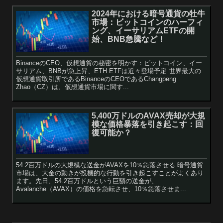
2024年における暗号通貨の牡牛
市場：ビットコインのハーフィ
ング、イーサリアムETFの開
始、BNB急騰など！
BinanceのCEO、仮想通貨の秘密を明かす：ビットコイン、イー
サリアム、BNBが急上昇、ETH ETFは近々登場予定 世界最大の
仮想通貨取引所であるBinanceのCEOであるChangpeng
Zhao（CZ）は、仮想通貨市場に関す...
5,400万ドルのAVAX売却が大規
模な価格暴落を引き起こす：回
復可能か？
54.2百万ドルの大規模な送金がAVAXを10％急落させる 暗号通貨
市場は、大金の動きが投機的な行動を引き起こすことがよくあり
ます。先日、54.2百万ドルという巨額の送金が、
Avalanche（AVAX）の価格を急転させ、10％急落させま...