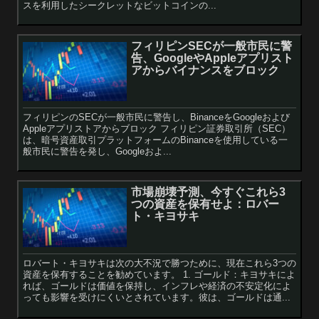
スを利用したシークレットなビットコインの...
フィリピンSECが一般市民に警
告、GoogleやAppleアプリスト
アからバイナンスをブロック
フィリピンのSECが一般市民に警告し、BinanceをGoogleおよび
Appleアプリストアからブロック フィリピン証券取引所（SEC）
は、暗号資産取引プラットフォームのBinanceを使用している一
般市民に警告を発し、Googleおよ...
市場崩壊予測、今すぐこれら3
つの資産を保有せよ：ロバー
ト・キヨサキ
ロバート・キヨサキは次の大不況で勝つために、現在これら3つの
資産を保有することを勧めています。 1. ゴールド：キヨサキによ
れば、ゴールドは価値を保持し、インフレや経済の不安定化によ
っても影響を受けにくいとされています。彼は、ゴールドは通...