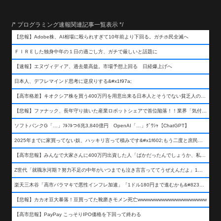
/* プログラミング速報関連記事一覧表示 */
【悲報】Adobe株、AI相場に殴られすぎて10年前より下回る。ガチホ民全滅へ
ＦＩＲＥした独身中年の１日の過ごし方、ガチで厳しいと話題に
【速報】エヌヴィディア、過去最高益。市場予想上回る 日経爆上げへ
日本人、デフレマインド思考に逆戻りする&#x1f97a;
【高市格差】キオクシア株を買う400万円を用意出来る日本人とそうでない貧乏人の差が超広まるって事よ
【悲報】ファナック、長年守り抜いた産業ロボットシェアで首位陥落！！業界「気付いたら一気に抜かれていた…」
ソフトバンクG「…」ﾌﾙﾌﾙつ6兆3,840億円 OpenAI「…」ｸﾞﾜｼｬ【ChatGPT】
2025年までに家買ってない奴、ハッキリ言って積みです&#x1f602;もう二度と庶民が買える値段になりません&#x1f602;&#x1f602;&#x1f602;
【高市悲報】みんなで大家さんに400万円出資した人「ばかだったんでしょうか、私は&#x1f622;」
Z世代「就職氷河期？努力不足の中年がいつまでも泣き言言っててうぜえんだよ」1万いいね
楽天三木谷「高市バラマキで悪性インフレ加速」「1ドル180円まで進むかも&#8230;もう看過できない」
【悲報】カカオ豆大暴落！豆買ってた靴磨きモメン死亡wwwwwwwwwwwwwwwwwwww
【高市悲報】PayPay こっそりIPO価格を下回って終わる