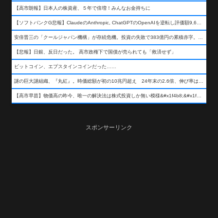
【高市朗報】日本人の株資産、５年で倍増！みんなお金持ちに
【ソフトバンクG悲報】ClaudeのAnthropic, ChatGPTのOpenAIを逆転し評価額9,650億ドル (約154兆円) の世界一価値あるAI企業に……
安倍晋三の「クールジャパン機構」が存続危機。投資の失敗で383億円の累積赤字。2025年度決算も大赤字の可能性。責任の所在はウヤムヤ
【悲報】日銀、反日だった。 高市政権下で国債が売られても「救済せず」
ビットコイン、エプスタインコインだった……
謎の巨大謎組織、『丸紅』。時価総額が初の10兆円超え 24年末の2.6倍、伸び率は謎組織首位
【高市早苗】物価高の昨今、唯一の解決法は株式投資しか無い模様&#x1f4b8;&#x1f4b8;&#x1f4b8;
スポンサーリンク