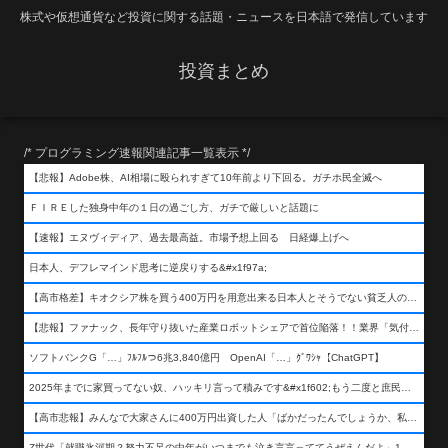
株式や仮想通貨など投資に関する話題・ニュースを日本語で発信しています
投資まとめ
/* プログラミング速報関連記事一覧表示 */
【悲報】Adobe株、AI相場に殴られすぎて10年前より下回る。ガチホ民全滅へ
ＦＩＲＥした独身中年の１日の過ごし方、ガチで厳しいと話題に
【速報】エヌヴィディア、過去最高益。市場予想上回る 日経爆上げへ
日本人、デフレマインド思考に逆戻りする&#x1f97a;
【高市格差】キオクシア株を買う400万円を用意出来る日本人とそうでない貧乏人の差が超広まるって事よ
【悲報】ファナック、長年守り抜いた産業ロボットシェアで首位陥落！！業界「気付いたら一気に抜かれていた…」
ソフトバンクG「…」ﾌﾙﾌﾙつ6兆3,840億円 OpenAI「…」ｸﾞﾜｼｬ【ChatGPT】
2025年までに家買ってない奴、ハッキリ言って積みです&#x1f602;もう二度と庶民が買える値段になりません&#x1f602;&#x1f602;&#x1f602;
【高市悲報】みんなで大家さんに400万円出資した人「ばかだったんでしょうか、私は&#x1f622;」
Z世代「就職氷河期？努力不足の中年がいつまでも泣き言言っててうぜえんだよ」1万いいね