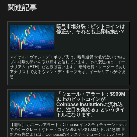
関連記事
暗号市場分裂：ビットコインは
修正か、それとも上昇転換か？
マイケル・ヴァン・デ・ポップ氏は、暗号通貨市場が近いうちに
ブル相場の勢いを取り戻すと信じています。その原動力は、イー
サリアム（ETH）だと彼は言います。 暗号通貨トレーダーであり
アナリストであるヴァン・デ・ポップ氏は、イーサリアムが今後
急...
「ウェール・アラート：$909M
以上のビットコインが
Coinbase Institutionに流れ込
む、注目を集める」というタイ
トルになります。
【翻訳】 ホエールアラート：Coinbaseインスティテューショナル
でのシークレットなビットコイン送金が9億1000万ドルに急増 最
新の報告によれば、Coinbaseのインスティテューショナルサービ