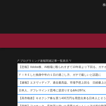
株
/* プログラミング速報関連記事一覧表示 */
【悲報】Adobe株、AI相場に殴られすぎて10年前より下回る。ガチ
ＦＩＲＥした独身中年の１日の過ごし方、ガチで厳しいと話題に
【速報】エヌヴィディア、過去最高益。市場予想上回る 日経爆上
日本人、デフレマインド思考に逆戻りする&#x1f97a;
【高市格差】キオクシア株を買う400万円を用意出来る日本人とそ
【悲報】ファナック、長年守り抜いた産業ロボットシェアで首位陥