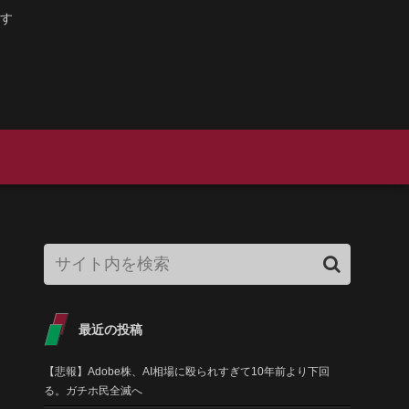
す
最近の投稿
【悲報】Adobe株、AI相場に殴られすぎて10年前より下回
る。ガチホ民全滅へ