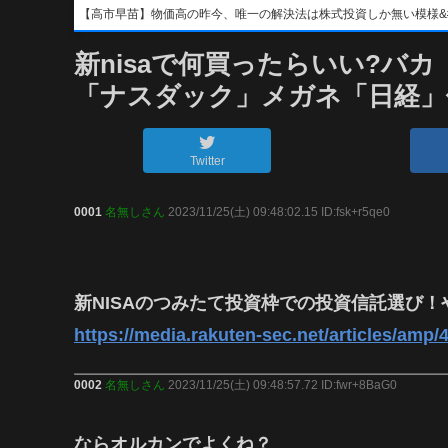
【高市早苗】物価高の昨今、唯一の解決法は株式投資しか無い模様&#x1f4b8;&
新nisaで何買ったらいい?バカ
「ナスダック」メガネ「日経」
Twitter
0001
名無しさん
2023/11/25(土) 09:48:02.15 ID:fsk+r5qe0
新NISAのつみたて投資枠での投資信託選び！
https://media.rakuten-sec.net/articles/amp/
0002
名無しさん
2023/11/25(土) 09:48:57.72 ID:fwr+8BaG0
ならオルカンでよくね？