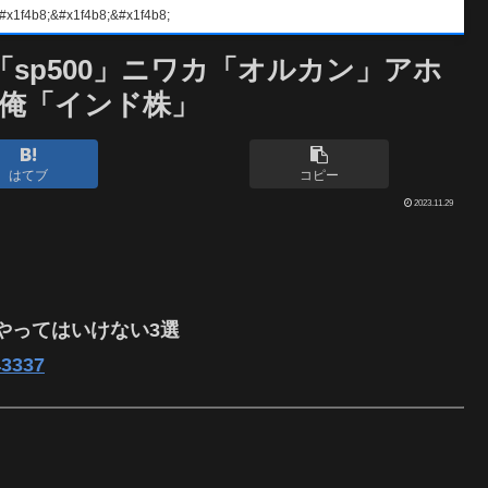
#x1f4b8;&#x1f4b8;
「sp500」ニワカ「オルカン」アホ
俺「インド株」
はてブ
コピー
2023.11.29
やってはいけない3選
43337