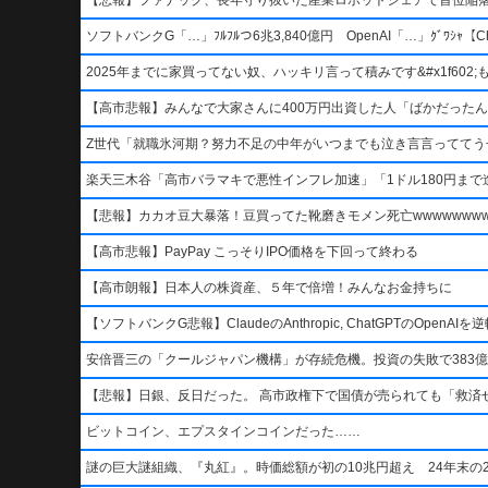
ソフトバンクG「…」ﾌﾙﾌﾙつ6兆3,840億円 OpenAI「…」ｸﾞﾜｼｬ【Ch
2025年までに家買ってない奴、ハッキリ言って積みです&#x1f602;もう二度
【高市悲報】みんなで大家さんに400万円出資した人「ばかだったんでし
Z世代「就職氷河期？努力不足の中年がいつまでも泣き言言っててう
楽天三木谷「高市バラマキで悪性インフレ加速」「1ドル180円まで進
【悲報】カカオ豆大暴落！豆買ってた靴磨きモメン死亡wwwwwwwww
【高市悲報】PayPay こっそりIPO価格を下回って終わる
【高市朗報】日本人の株資産、５年で倍増！みんなお金持ちに
【ソフトバンクG悲報】ClaudeのAnthropic, ChatGPTのOpen
安倍晋三の「クールジャパン機構」が存続危機。投資の失敗で383億
【悲報】日銀、反日だった。 高市政権下で国債が売られても「救済
ビットコイン、エプスタインコインだった……
謎の巨大謎組織、『丸紅』。時価総額が初の10兆円超え 24年末の2