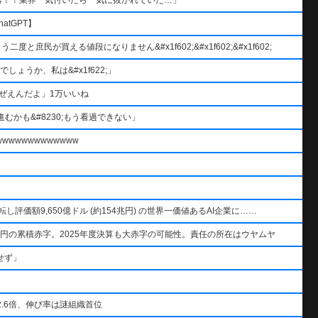
atGPT】
と庶民が買える値段になりません&#x1f602;&#x1f602;&#x1f602;
ょうか、私は&#x1f622;」
ぜえんだよ」1万いいね
むかも&#8230;もう看過できない」
wwwwwwwwwww
AIを逆転し評価額9,650億ドル (約154兆円) の世界一価値あるAI企業に……
円の累積赤字。2025年度決算も大赤字の可能性。責任の所在はウヤムヤ
せず」
.6倍、伸び率は謎組織首位