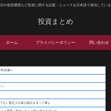
式や仮想通貨など投資に関する話題・ニュースを日本語で発信していま
投資まとめ
ホーム
プライバシーポリシー
問い合わせ
ホ民全滅へ
げへ
うでない貧乏人の差が超広まるって事よ
落！！業界「気付いたら一気に抜かれていた…」