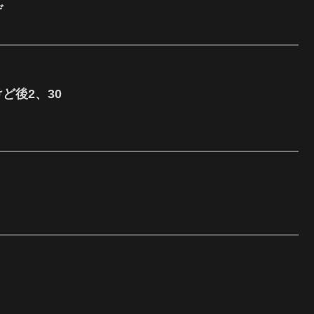
ぞ
ど後2、30