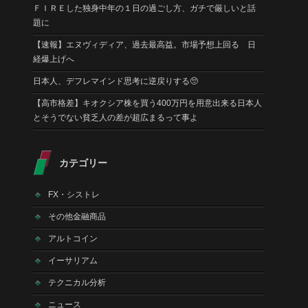
ＦＩＲＥした独身中年の１日の過ごし方、ガチで厳しいと話
題に
【速報】エヌヴィディア、過去最高益。市場予想上回る 日
経爆上げへ
日本人、デフレマインド思考に逆戻りする🥺
【高市格差】キオクシア株を買う400万円を用意出来る日本人
とそうでない貧乏人の差が超広まるって事よ
カテゴリー
FX・シストレ
その他金融商品
アルトコイン
イーサリアム
テクニカル分析
ニュース