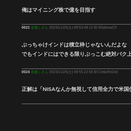
俺はマイニング株で億を目指す
0021
名無しさん
2023/11/25(土) 09:53:49.12 ID:3GxkxxaC0
ぶっちゃけインドは積立枠じゃないんだよな
でもインドにはできる限りぶっこむ絶対バク
0024
名無しさん
2023/11/25(土) 09:55:22.93 ID:CmkzHz2o0
正解は「NISAなんか無視して信用全力で米国