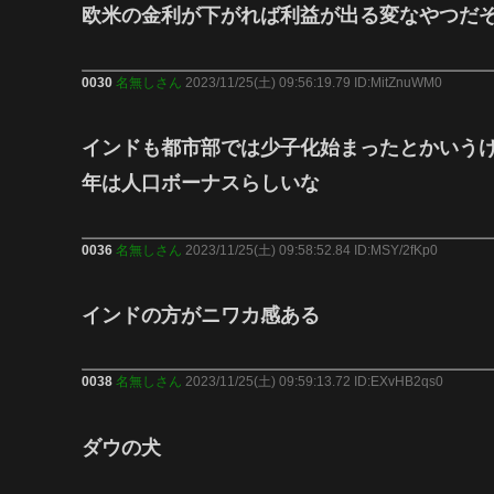
欧米の金利が下がれば利益が出る変なやつだ
0030
名無しさん
2023/11/25(土) 09:56:19.79 ID:MitZnuWM0
インドも都市部では少子化始まったとかいうけ
年は人口ボーナスらしいな
0036
名無しさん
2023/11/25(土) 09:58:52.84 ID:MSY/2fKp0
インドの方がニワカ感ある
0038
名無しさん
2023/11/25(土) 09:59:13.72 ID:EXvHB2qs0
ダウの犬