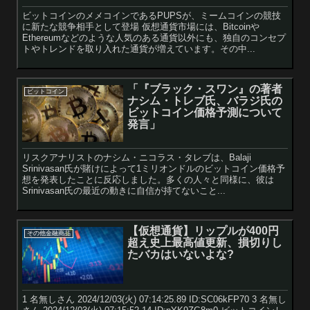
ビットコインのメメコインであるPUPSが、ミームコインの競技
に新たな競争相手として登場 仮想通貨市場には、Bitcoinや
Ethereumなどのような人気のある通貨以外にも、独自のコンセプ
トやトレンドを取り入れた通貨が増えています。その中...
「『ブラック・スワン』の著者
ビットコイン
ナシム・トレブ氏、バラジ氏の
ビットコイン価格予測について
発言」
リスクアナリストのナシム・ニコラス・タレブは、Balaji
Srinivasan氏が賭けによって1ミリオンドルのビットコイン価格予
想を発表したことに反応しました。多くの人々と同様に、彼は
Srinivasan氏の最近の動きに自信が持てないこと...
【仮想通貨】リップルが400円
その他金融商品
超え史上最高値更新、損切りし
たバカはいないよな?
1 名無しさん 2024/12/03(火) 07:14:25.89 ID:SC06kFP70 3 名無し