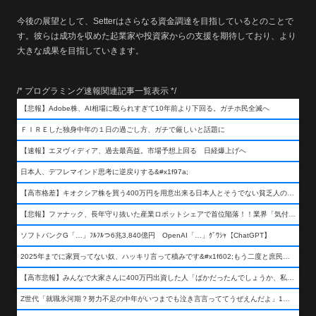
今後の展望として、Setterはさらなる資金調達を目指しているとのことで
す。彼らは成功を収めた起業家や投資家からの支援を期待しており、より
大きな成果を目指していきます。
/* プログラミング速報関連記事一覧表示 */
【悲報】Adobe株、AI相場に殴られすぎて10年前より下回る。ガチホ民全滅へ
ＦＩＲＥした独身中年の１日の過ごし方、ガチで厳しいと話題に
【速報】エヌヴィディア、過去最高益。市場予想上回る 日経爆上げへ
日本人、デフレマインド思考に逆戻りする&#x1f97a;
【高市格差】キオクシア株を買う400万円を用意出来る日本人とそうでない貧乏人の差が超広まるって事よ
【悲報】ファナック、長年守り抜いた産業ロボットシェアで首位陥落！！業界「気付いたら一気に抜かれていた…」
ソフトバンクG「…」ﾌﾙﾌﾙつ6兆3,840億円 OpenAI「…」ｸﾞﾜｼｬ【ChatGPT】
2025年までに家買ってない奴、ハッキリ言って積みです&#x1f602;もう二度と庶民が買える値段になりません&#x1f602;&#x1f602;&#x1f602;
【高市悲報】みんなで大家さんに400万円出資した人「ばかだったんでしょうか、私は&#x1f622;」
Z世代「就職氷河期？努力不足の中年がいつまでも泣き言言っててうぜえんだよ」1万いいね