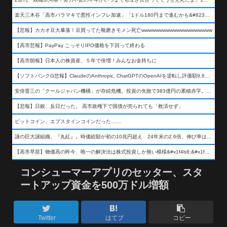
楽天三木谷「高市バラマキで悪性インフレ加速」「1ドル180円まで進むかも&#8230;もう看過できない」
【悲報】カカオ豆大暴落！豆買ってた靴磨きモメン死亡wwwwwwwwwwwwwwwwwwww
【高市悲報】PayPay こっそりIPO価格を下回って終わる
【高市朗報】日本人の株資産、５年で倍増！みんなお金持ちに
【ソフトバンクG悲報】ClaudeのAnthropic, ChatGPTのOpenAIを逆転し評価額9,650億ドル (約154兆円) の世界一価値あるAI企業に……
安倍晋三の「クールジャパン機構」が存続危機。投資の失敗で383億円の累積赤字。2025年度決算も大赤字の可能性。責任の所在はウヤムヤ
【悲報】日銀、反日だった。 高市政権下で国債が売られても「救済せず」
ビットコイン、エプスタインコインだった……
謎の巨大謎組織、『丸紅』。時価総額が初の10兆円超え 24年末の2.6倍、伸び率は謎組織首位
【高市早苗】物価高の昨今、唯一の解決法は株式投資しか無い模様&#x1f4b8;&#x1f4b8;&#x1f4b8;
コンシューマーアプリのセッター、スタ
ートアップ資金を500万ドル増額
Twitter
はてブ
コピー