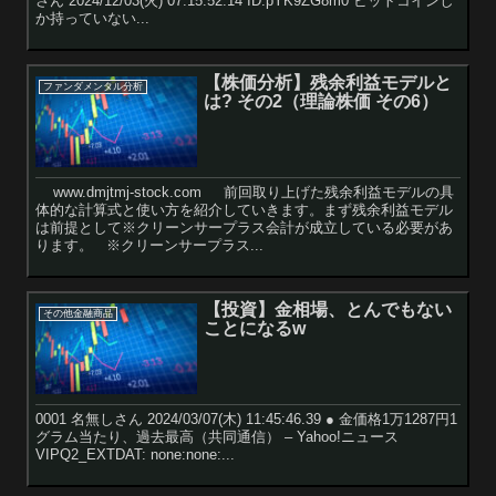
さん 2024/12/03(火) 07:15:52.14 ID:pYK9ZG8m0 ビットコインし
か持っていない...
【株価分析】残余利益モデルと
ファンダメンタル分析
は? その2（理論株価 その6）
www.dmjtmj-stock.com 前回取り上げた残余利益モデルの具
体的な計算式と使い方を紹介していきます。まず残余利益モデル
は前提として※クリーンサープラス会計が成立している必要があ
ります。 ※クリーンサープラス...
【投資】金相場、とんでもない
その他金融商品
ことになるw
0001 名無しさん 2024/03/07(木) 11:45:46.39 ● 金価格1万1287円1
グラム当たり、過去最高（共同通信） – Yahoo!ニュース
VIPQ2_EXTDAT: none:none:...