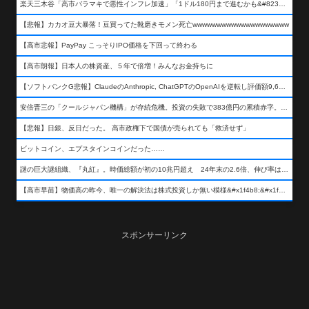
楽天三木谷「高市バラマキで悪性インフレ加速」「1ドル180円まで進むかも&#8230;もう看過できない」
【悲報】カカオ豆大暴落！豆買ってた靴磨きモメン死亡wwwwwwwwwwwwwwwwwwww
【高市悲報】PayPay こっそりIPO価格を下回って終わる
【高市朗報】日本人の株資産、５年で倍増！みんなお金持ちに
【ソフトバンクG悲報】ClaudeのAnthropic, ChatGPTのOpenAIを逆転し評価額9,650億ドル (約154兆円) の世界一価値あるAI企業に……
安倍晋三の「クールジャパン機構」が存続危機。投資の失敗で383億円の累積赤字。2025年度決算も大赤字の可能性。責任の所在はウヤムヤ
【悲報】日銀、反日だった。 高市政権下で国債が売られても「救済せず」
ビットコイン、エプスタインコインだった……
謎の巨大謎組織、『丸紅』。時価総額が初の10兆円超え 24年末の2.6倍、伸び率は謎組織首位
【高市早苗】物価高の昨今、唯一の解決法は株式投資しか無い模様&#x1f4b8;&#x1f4b8;&#x1f4b8;
スポンサーリンク