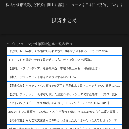
株式や仮想通貨など投資に関する話題・ニュースを日本語で発信しています
投資まとめ
/* プログラミング速報関連記事一覧表示 */
【悲報】Adobe株、AI相場に殴られすぎて10年前より下回る。ガチホ民全滅へ
ＦＩＲＥした独身中年の１日の過ごし方、ガチで厳しいと話題に
【速報】エヌヴィディア、過去最高益。市場予想上回る 日経爆上げへ
日本人、デフレマインド思考に逆戻りする&#x1f97a;
【高市格差】キオクシア株を買う400万円を用意出来る日本人とそうでない貧乏人の差が超広まるって事よ
【悲報】ファナック、長年守り抜いた産業ロボットシェアで首位陥落！！業界「気付いたら一気に抜かれていた…」
ソフトバンクG「…」ﾌﾙﾌﾙつ6兆3,840億円 OpenAI「…」ｸﾞﾜｼｬ【ChatGPT】
2025年までに家買ってない奴、ハッキリ言って積みです&#x1f602;もう二度と庶民が買える値段になりません&#x1f602;&#x1f602;&#x1f602;
【高市悲報】みんなで大家さんに400万円出資した人「ばかだったんでしょうか、私は&#x1f622;」
Z世代「就職氷河期？努力不足の中年がいつまでも泣き言言っててうぜえんだよ」1万いいね