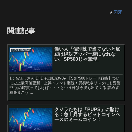
刃牙
関連記事
偉い人「個別株で当てないと底
その他金融商品
辺は絶対アッパー層になれな
い、SP500じゃ無理」
1：名無しさんID:ID:eU1lEh3V0● 【S&P500トレード戦略】つい
に史上最高値更新！上昇トレンド継続！貿易戦争リスクにも要警
戒 あの時買っておけば・・・という株は今後も出てくる 諦めず
種をまこう ...
クジラたちは「PUPS」に賭け
る：急上昇するビットコインベ
ースのミームコイン！