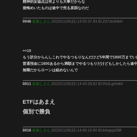
精神的妥協点は何よりも大事だからな
後悔めいたものは途中で売る原因なのだ
0046
名無しさん
2023/11/26(日) 14:55:37.93 ID:Z37zb3HkH
>>10
もう訳分からんしこれでやるつもりなんだけど5年間で1800万まで
普通預金に1800あるから満額までやるつもりだけどもしかしたら
無職だからローンは組めないんで
0011
名無しさん
2023/11/26(日) 14:43:28.62 ID:0VzLgAmk0
ETFはあまえ
個別で勝負
0016
名無しさん
2023/11/26(日) 14:45:10.60 ID:b4zgxjzOM