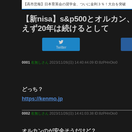
【高市悲報】日本育英会の奨学金、ついに金利３％！大台を突破
【新nisa】s&p500とオル
えず20年は続けるとして
Twitter
0001
名無しさん
2023/11/26(日) 14:40:44.09 ID:8zPHnOio0
どっち？
https://kenmo.jp
0002
名無しさん
2023/11/26(日) 14:41:03.38 ID:8zPHnOio0
オルカンのが安全そうだけど？