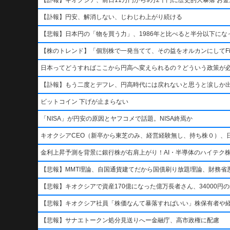
【訃報】円安、解消しない、じわじわ上がり続ける
【悲報】日本円の「物を買う力」、1986年と比べると半分以下になっ
【株のトレンド】「個別株で一発当てて、その益をオルカンにしてFi
日本ってどうすればここから円高へ変えられるの？どういう政策が
【訃報】もう二度とデフレ、円高時代には戻れないと思うと涙しか
ビットコイン 下げが止まらない
「NISA」が円安の原因とヤフコメで話題。NISA終焉か
キオクシアCEO（新卒から東芝のみ、経営経験無し、持ち株０）、
金利上昇予測を背景に銀行株が右肩上がり！AI・半導体のハイテク
【悲報】MMT理論、自国通貨建てだから国債刷り放題理論、財務省悪玉
【悲報】キオクシアで資産170億になった億万長者さん、34000円のn
【悲報】キオクシア社員「株価なんて暴落すればいい」株保有者や
【悲報】サナエトークン処分見送りへー金融庁、高市政権に配慮