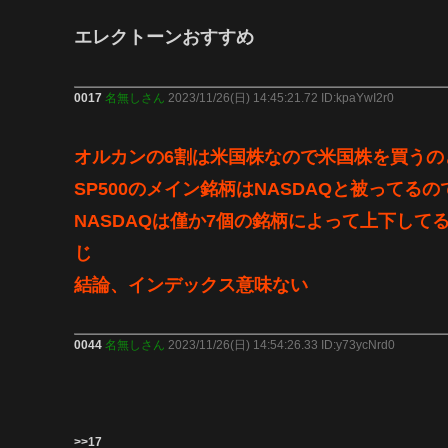
エレクトーンおすすめ
0017
名無しさん
2023/11/26(日) 14:45:21.72 ID:kpaYwI2r0
オルカンの6割は米国株なので米国株を買うの
SP500のメイン銘柄はNASDAQと被ってるの
NASDAQは僅か7個の銘柄によって上下して
じ
結論、インデックス意味ない
0044
名無しさん
2023/11/26(日) 14:54:26.33 ID:y73ycNrd0
>>17