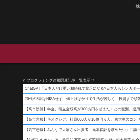
株
/* プログラミング速報関連記事一覧表示 */
ChatGPT「日本人だけ重い相続税で貧乏になる?日本人もシンガ
20代の8割はNISAせず「値上げばかりで生活が苦しく、投資まで頑
【高市朗報】年金、積立金残高が300兆円を超えた！との観測。運
【高市悲報】キオクシア、社員600人が10億円り人、東大生のコン
【高市悲報】みんなで大家さん出資者「元本保証を求めたい」弁護
【訃報】キオクシア、前日11万円から9万2千円に歴史的大暴落 お金返