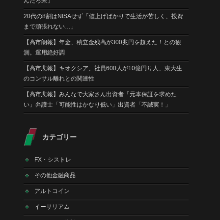
んだろ呆」
20代の8割はNISAせず「値上げばかりで生活が苦しく、投資
まで頑張れない…」
【高市朗報】年金、積立金残高が300兆円を超えた！との観
測。運用絶好調
【高市悲報】キオクシア、社員600人が10億円り人、東大生
のコンサル離れとの関連性
【高市悲報】みんなで大家さん出資者「元本保証を求めた
い」弁護士「可能性はかなり低い」出資者「不誠実！」
カテゴリー
FX・シストレ
その他金融商品
アルトコイン
イーサリアム