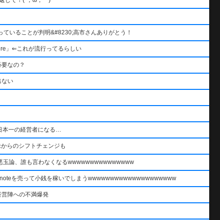
ていることが判明&#8230;高市さんありがとう！
re」⇐これが流行ってるらしい
必要なの？
出ない
日本一の経営者になる…
株からのシフトチェンジも
論、誰も言わなくなるwwwwwwwwwwwwwww
oteを売って小銭を稼いでしまうwwwwwwwwwwwwwwwwwwww
経営陣への不満爆発