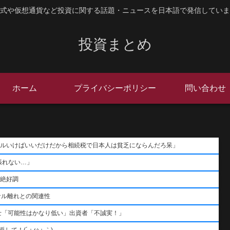
式や仮想通貨など投資に関する話題・ニュースを日本語で発信していま
投資まとめ
ホーム
プライバシーポリシー
問い合わせ
ポールいけばいいだけだから相続税で日本人は貧乏にならんだろ呆」
張れない…」
用絶好調
サル離れとの関連性
士「可能性はかなり低い」出資者「不誠実！」
して！(´；ω；｀)