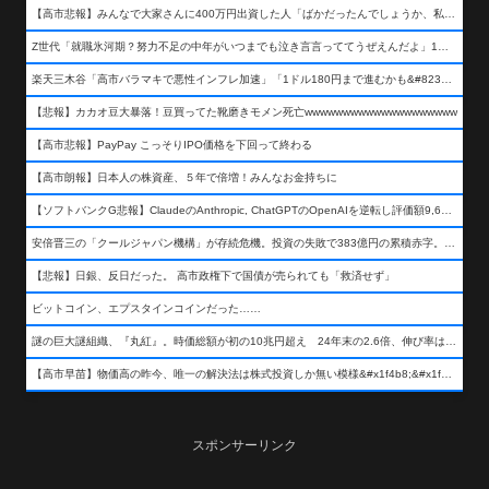
【高市悲報】みんなで大家さんに400万円出資した人「ばかだったんでしょうか、私は&#x1f622;」
Z世代「就職氷河期？努力不足の中年がいつまでも泣き言言っててうぜえんだよ」1万いいね
楽天三木谷「高市バラマキで悪性インフレ加速」「1ドル180円まで進むかも&#8230;もう看過できない」
【悲報】カカオ豆大暴落！豆買ってた靴磨きモメン死亡wwwwwwwwwwwwwwwwwwww
【高市悲報】PayPay こっそりIPO価格を下回って終わる
【高市朗報】日本人の株資産、５年で倍増！みんなお金持ちに
【ソフトバンクG悲報】ClaudeのAnthropic, ChatGPTのOpenAIを逆転し評価額9,650億ドル (約154兆円) の世界一価値あるAI企業に……
安倍晋三の「クールジャパン機構」が存続危機。投資の失敗で383億円の累積赤字。2025年度決算も大赤字の可能性。責任の所在はウヤムヤ
【悲報】日銀、反日だった。 高市政権下で国債が売られても「救済せず」
ビットコイン、エプスタインコインだった……
謎の巨大謎組織、『丸紅』。時価総額が初の10兆円超え 24年末の2.6倍、伸び率は謎組織首位
【高市早苗】物価高の昨今、唯一の解決法は株式投資しか無い模様&#x1f4b8;&#x1f4b8;&#x1f4b8;
スポンサーリンク