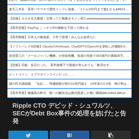
楽天三木谷「高市バラマキで悪性インフレ加速」「1ドル180円まで進むかも&#8230;もう看過できない」
【悲報】カカオ豆大暴落！豆買ってた靴磨きモメン死亡wwwwwwwwwwwwwwwwwwww
【高市悲報】PayPay こっそりIPO価格を下回って終わる
【高市朗報】日本人の株資産、５年で倍増！みんなお金持ちに
【ソフトバンクG悲報】ClaudeのAnthropic, ChatGPTのOpenAIを逆転し評価額9,650億ドル (約154兆円) の世界一価値あるAI企業に……
安倍晋三の「クールジャパン機構」が存続危機。投資の失敗で383億円の累積赤字。2025年度決算も大赤字の可能性。責任の所在はウヤムヤ
【悲報】日銀、反日だった。 高市政権下で国債が売られても「救済せず」
ビットコイン、エプスタインコインだった……
謎の巨大謎組織、『丸紅』。時価総額が初の10兆円超え 24年末の2.6倍、伸び率は謎組織首位
【高市早苗】物価高の昨今、唯一の解決法は株式投資しか無い模様&#x1f4b8;&#x1f4b8;&#x1f4b8;
Ripple CTO デビッド・シュワルツ、
SECがDebt Box事件の処理を妨げたと告
発