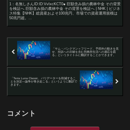
1：名無しさんID:ID:VvIxcKCT0● 巨額含み損の農林中金 その背景
を検証へ 巨額含み損の農林中金 その背景を検証へ | NHK | ビジネ
ス特集【NHK】総資産およそ100兆円、市場での資産運用規模は
50兆円超。...
「サム・バンクマン＝フリード、予想外の動きを見
せ、控訴への示唆を含む刑務所生活への適応を図
る」というタイトルに翻訳することができます。
「Terra Luna Classic、バリデーターを削減するこ
とを決定―論争が巻き起こる」というように翻訳で
きます。
コメント