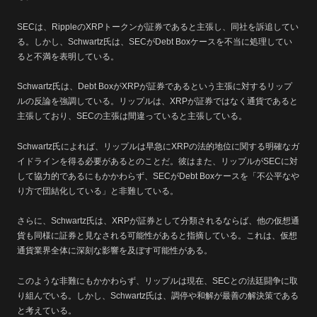
SECは、RippleのXRPトークンが証券であると主張し、同社を訴追してい
る。しかし、Schwartz氏は、SECがDebt Boxケースを不当に処理してい
ると不満を表明している。
Schwartz氏は、Debt BoxがXRPが証券であるという主張に対するリップ
ルの反論を強調している。リップルは、XRPが証券ではなく通貨であると
主張しており、SECの主張は間違っていると主張している。
Schwartz氏によれば、リップルは早急にXRPの法的地位に関する明確なガ
イドラインを得る必要があるとのことだ。彼はまた、リップルがSECに対
して協力的であるにもかかわらず、SECがDebt Boxケースを「不公平なや
り方で団結化している」と非難している。
さらに、Schwartz氏は、XRPが証券として分類されるならば、他の仮想通
貨も同様に証券と見なされる可能性があると指摘している。これは、仮想
通貨業界全体に深刻な影響を及ぼす可能性がある。
このような非難にもかかわらず、リップルは現在、SECとの法廷闘争に取
り組んでいる。しかし、Schwartz氏は、調停や和解が最善の解決策である
と考えている。