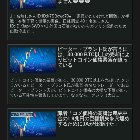
ません😂😂😂
1：名無しさんID:ID:k7SBowo70● 「家買いたいけれど困難」が半
数 令和子育て世帯の実像、日経調査 40：名無しさん
ID:ID:r3ap4l6W0 >>1 外国は石油がないからガソリン節約のため
出勤停止と...
ピーター・ブラント氏が言うに
は、30,000 BTC以上の売却によ
りビットコイン価格暴落が迫っ
ている
ビットコイン価格の暴落が迫る、30,000 BTC以上を売却したクジ
ラがいるとピーター・ブラント氏が発言 有名なトレーダーである
ピーター・ブラント氏が、ビットコイン価格の大幅な下落が迫っ
ている可能性を警告しています。なぜなら、クジラ（大口...
識者「コメ価格の高騰は農林中
その他金融商品
金の1.9兆円の巨額損失を穴埋め
するためにJAが仕掛けた」