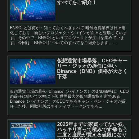
すべてをご紹介！
BNSOLとは何か：知っておくべきすべて 暗号通貨業界は日々進
化しており、新しいプロジェクトやコインが次々と登場していま
す。その中で、BNSOLというプロジェクトが注目を集めていま
す。今回は、BNSOLについてのすべてをご紹介します。 ...
仮想通貨市場暴落、CEOチャー
リー・ジャオの辞任に伴い
Binance（BNB）価格が大きく
下落
仮想通貨市場の暴落- Binance（バイナンス）のBNB価格は、CEO
の辞任に続いて大幅に下落 世界最大の仮想通貨取引所である
Binance（バイナンス）のCEOであるチャン・ペン・ジャオが辞
任した後、同取引所のネイティブトークンである...
2025年までに家買ってない奴、
その他金融商品
ハッキリ言って積みです😂もう
二度と庶民が買える値段になり