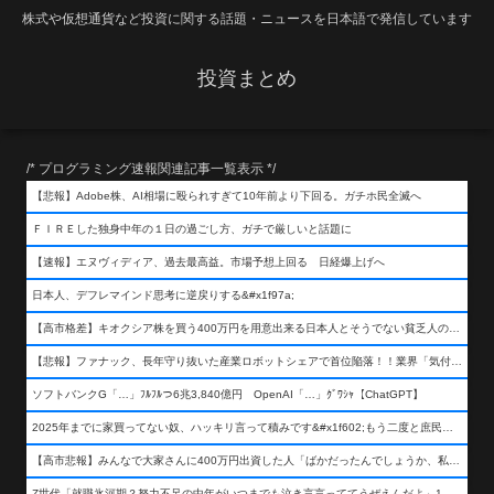
株式や仮想通貨など投資に関する話題・ニュースを日本語で発信しています
投資まとめ
/* プログラミング速報関連記事一覧表示 */
【悲報】Adobe株、AI相場に殴られすぎて10年前より下回る。ガチホ民全滅へ
ＦＩＲＥした独身中年の１日の過ごし方、ガチで厳しいと話題に
【速報】エヌヴィディア、過去最高益。市場予想上回る 日経爆上げへ
日本人、デフレマインド思考に逆戻りする&#x1f97a;
【高市格差】キオクシア株を買う400万円を用意出来る日本人とそうでない貧乏人の差が超広まるって事よ
【悲報】ファナック、長年守り抜いた産業ロボットシェアで首位陥落！！業界「気付いたら一気に抜かれていた…」
ソフトバンクG「…」ﾌﾙﾌﾙつ6兆3,840億円 OpenAI「…」ｸﾞﾜｼｬ【ChatGPT】
2025年までに家買ってない奴、ハッキリ言って積みです&#x1f602;もう二度と庶民が買える値段になりません&#x1f602;&#x1f602;&#x1f602;
【高市悲報】みんなで大家さんに400万円出資した人「ばかだったんでしょうか、私は&#x1f622;」
Z世代「就職氷河期？努力不足の中年がいつまでも泣き言言っててうぜえんだよ」1万いいね