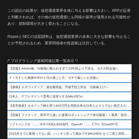
この訴訟の結果が、仮想通貨業界全体に与える影響は大きい。XRPが証券
と判断されれば、その他の仮想通貨にも同様の基準が適用される可能性が
あり、規制環境が大きく変わることになる。
RippleとSECの法廷闘争は、仮想通貨業界の未来に大きな影響を与えるこ
とが予想されるため、業界関係者や投資家は注目している。
/* プログラミング速報関連記事一覧表示 */
【悲報】Adobe株、AI相場に殴られすぎて10年前より下回る。ガチホ民全滅へ
ＦＩＲＥした独身中年の１日の過ごし方、ガチで厳しいと話題に
【速報】エヌヴィディア、過去最高益。市場予想上回る 日経爆上げへ
日本人、デフレマインド思考に逆戻りする&#x1f97a;
【高市格差】キオクシア株を買う400万円を用意出来る日本人とそうでない貧乏人の差が超広まるって事よ
【悲報】ファナック、長年守り抜いた産業ロボットシェアで首位陥落！！業界「気付いたら一気に抜かれていた…」
ソフトバンクG「…」ﾌﾙﾌﾙつ6兆3,840億円 OpenAI「…」ｸﾞﾜｼｬ【ChatGPT】
2025年までに家買ってない奴、ハッキリ言って積みです&#x1f602;もう二度と庶民が買える値段になりません&#x1f602;&#x1f602;&#x1f602;