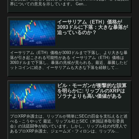
界についての意見を示しています。 Gen...
イーサリアム（ETH）価格が
3093ドルに下落：大きな暴落が
迫っているのか？
イーサリアム（ETH）価格が3093ドルまで下落し、より大きな暴
落が引き起こされる可能性がある イーサリアム（ETH）価格は
3093ドルまで下落し、暴落の兆候が見られる。最近、暴騰したビ
ットコインに続き、イーサリアムも大きな下落を経験して...
ビル・モーガンが衝撃的な誤算
を明らかに: リップルのXRPは
ソラナよりも高い価値がある
プロXRP弁護士は、リップルが簡単にSECの罰金を支払えると述
べる - こうやって 最近、リップル社とSEC（米国証券取引委員
会）の法廷闘争が続いています。しかし、リップル社の代理人で
あるプロXRP弁護士、ジェームズ・フィロンは、リップル...