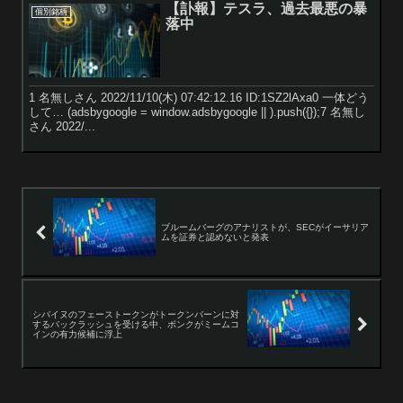
【訃報】テスラ、過去最悪の暴
個別銘柄
落中
1 名無しさん 2022/11/10(木) 07:42:12.16 ID:1SZ2lAxa0 一体どう
して… (adsbygoogle = window.adsbygoogle || ).push({});7 名無し
さん 2022/...
ブルームバーグのアナリストが、SECがイーサリア
ムを証券と認めないと発表
シバイヌのフェーストークンがトークンバーンに対
するバックラッシュを受ける中、ボンクがミームコ
インの有力候補に浮上