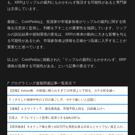
も、XRPはリップルの裁判にもかかわらず復活する可能性があると専門家
は主張しています。
最後に、CoinPediaは、投資家や市場参加者がリップルの裁判に関する情
報を注意深く監視し、判断を下すことの重要性を強調しています。リップ
ルの訴訟結果や規制環境の変化は、XRPの将来の動向に大きな影響を与え
る可能性があるため、市場参加者は情報を正確かつ迅速に入手することが
重要だと述べています。
以上が、CoinPediaに掲載された「リップルの裁判にもかかわらず、XRP
価格が急騰する可能性がある」という記事の要点です。
/* プログラミング速報関連記事一覧表示 */
【悲報】Adobe株、AI相場に殴られすぎて10年前より下回る。ガチホ民全滅へ
ＦＩＲＥした独身中年の１日の過ごし方、ガチで厳しいと話題に
【速報】エヌヴィディア、過去最高益。市場予想上回る 日経爆上げへ
日本人、デフレマインド思考に逆戻りする&#x1f97a;
【高市格差】キオクシア株を買う400万円を用意出来る日本人とそうでない貧乏人の差が超広まるって事よ