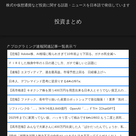
株式や仮想通貨など投資に関する話題・ニュースを日本語で発信しています
投資まとめ
/* プログラミング速報関連記事一覧表示 */
【悲報】Adobe株、AI相場に殴られすぎて10年前より下回る。ガチホ民全滅へ
ＦＩＲＥした独身中年の１日の過ごし方、ガチで厳しいと話題に
【速報】エヌヴィディア、過去最高益。市場予想上回る 日経爆上げへ
日本人、デフレマインド思考に逆戻りする&#x1f97a;
【高市格差】キオクシア株を買う400万円を用意出来る日本人とそうでない貧乏人の差が超広まるって事よ
【悲報】ファナック、長年守り抜いた産業ロボットシェアで首位陥落！！業界「気付いたら一気に抜かれていた…」
ソフトバンクG「…」ﾌﾙﾌﾙつ6兆3,840億円 OpenAI「…」ｸﾞﾜｼｬ【ChatGPT】
2025年までに家買ってない奴、ハッキリ言って積みです&#x1f602;もう二度と庶民が買える値段になりません&#x1f602;&#x1f602;&#x1f602;
【高市悲報】みんなで大家さんに400万円出資した人「ばかだったんでしょうか、私は&#x1f622;」
Z世代「就職氷河期？努力不足の中年がいつまでも泣き言言っててうぜえんだよ」1万いいね