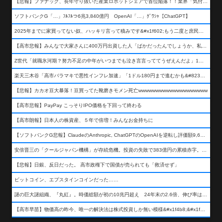
【悲報】ファナック、長年守り抜いた産業ロボットシェアで首位陥落！！業界「気付いたら一気に抜かれていた…」
ソフトバンクG「…」ﾌﾙﾌﾙつ6兆3,840億円 OpenAI「…」ｸﾞﾜｼｬ【ChatGPT】
2025年までに家買ってない奴、ハッキリ言って積みです&#x1f602;もう二度と庶民が買える値段になりません&#x1f602;&#x1f602;&#x1f602;
【高市悲報】みんなで大家さんに400万円出資した人「ばかだったんでしょうか、私は&#x1f622;」
Z世代「就職氷河期？努力不足の中年がいつまでも泣き言言っててうぜえんだよ」1万いいね
楽天三木谷「高市バラマキで悪性インフレ加速」「1ドル180円まで進むかも&#8230;もう看過できない」
【悲報】カカオ豆大暴落！豆買ってた靴磨きモメン死亡wwwwwwwwwwwwwwwwwwww
【高市悲報】PayPay こっそりIPO価格を下回って終わる
【高市朗報】日本人の株資産、５年で倍増！みんなお金持ちに
【ソフトバンクG悲報】ClaudeのAnthropic, ChatGPTのOpenAIを逆転し評価額9,650億ドル (約154兆円) の世界一価値あるAI企業に……
安倍晋三の「クールジャパン機構」が存続危機。投資の失敗で383億円の累積赤字。2025年度決算も大赤字の可能性。責任の所在はウヤムヤ
【悲報】日銀、反日だった。 高市政権下で国債が売られても「救済せず」
ビットコイン、エプスタインコインだった……
謎の巨大謎組織、『丸紅』。時価総額が初の10兆円超え 24年末の2.6倍、伸び率は謎組織首位
【高市早苗】物価高の昨今、唯一の解決法は株式投資しか無い模様&#x1f4b8;&#x1f4b8;&#x1f4b8;