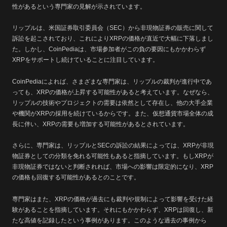
性があるという専門家の見解が示されています。
リップルは、米国証券取引委員会（SEC）から非現物証券の販売に関して
訴訟を起こされており、これによりXRPの価格が直近で大幅に下落しまし
た。しかし、CoinPediaは、市場参加者がこの負の要因にもかかわらず
XRPをサポートし続けていることに注目しています。
CoinPediaによれば、さまざまな専門家は、リップルの裁判が進行中であ
っても、XRPの価格が上昇する可能性があると考えています。なぜなら、
リップルの技術やプロジェクトの需要は依然として存在し、他の大手企業
や機関がXRPの採用を続けているからです。また、仮想通貨市場全体の成
長に伴い、XRPの需要も増加する可能性があるとされています。
さらに、専門家は、リップルとSECの訴訟の結果によっては、XRPが非現
物証券としての分類を免れる可能性もあると指摘しています。もしXRPが
非現物証券ではないと判断されれば、市場への影響は限定的になり、XRP
の価格も回復する可能性があるとのことです。
専門家はまた、XRPの価格が過去にも裁判や規制によって影響を受けた経
験があることを指摘しています。それにもかかわらず、XRPは回復し、新
たな高値を記録したという事例があります。このような過去の事例から