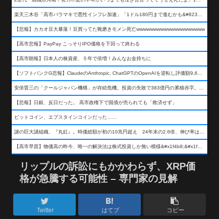
楽天三木谷「高市バラマキで悪性インフレ加速」「1ドル180円まで進むかも&#8230;もう看過できない」
【悲報】カカオ豆大暴落！豆買ってた靴磨きモメン死亡wwwwwwwwwwwwwwwwwwww
【高市悲報】PayPay こっそりIPO価格を下回って終わる
【高市朗報】日本人の株資産、５年で倍増！みんなお金持ちに
【ソフトバンクG悲報】ClaudeのAnthropic, ChatGPTのOpenAIを逆転し評価額9,650億ドル (約154兆円) の世界一価値あるAI企業に……
安倍晋三の「クールジャパン機構」が存続危機。投資の失敗で383億円の累積赤字。2025年度決算も大赤字の可能性。責任の所在はウヤムヤ
【悲報】日銀、反日だった。 高市政権下で国債が売られても「救済せず」
ビットコイン、エプスタインコインだった……
謎の巨大謎組織、『丸紅』。時価総額が初の10兆円超え 24年末の2.6倍、伸び率は謎組織首位
【高市早苗】物価高の昨今、唯一の解決法は株式投資しか無い模様&#x1f4b8;&#x1f4b8;&#x1f4b8;
リップルの訴訟にもかかわらず、XRP価
格が急騰する可能性 – 専門家の見解
Twitter
はてブ
コピー