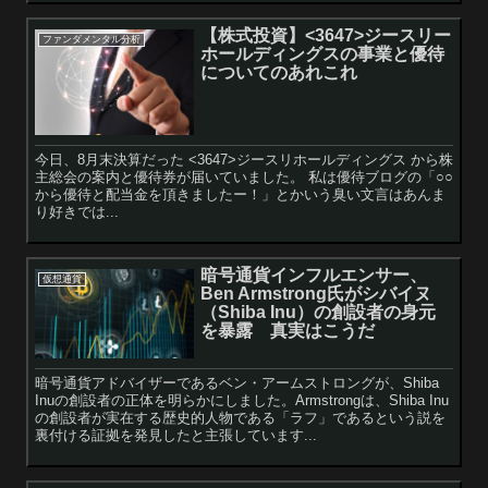
【株式投資】<3647>ジースリー
ファンダメンタル分析
ホールディングスの事業と優待
についてのあれこれ
今日、8月末決算だった <3647>ジースリホールディングス から株
主総会の案内と優待券が届いていました。 私は優待ブログの「○○
から優待と配当金を頂きましたー！」とかいう臭い文言はあんま
り好きでは...
暗号通貨インフルエンサー、
仮想通貨
Ben Armstrong氏がシバイヌ
（Shiba Inu）の創設者の身元
を暴露 真実はこうだ
暗号通貨アドバイザーであるベン・アームストロングが、Shiba
Inuの創設者の正体を明らかにしました。Armstrongは、Shiba Inu
の創設者が実在する歴史的人物である「ラフ」であるという説を
裏付ける証拠を発見したと主張しています...