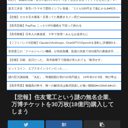
楽天三木谷「高市バラマキで悪性インフレ加速」「1ドル180円まで進むかも&#8230;もう看過できない」
【悲報】カカオ豆大暴落！豆買ってた靴磨きモメン死亡wwwwwwwwwwwwwwwwwwww
【高市悲報】PayPay こっそりIPO価格を下回って終わる
【高市朗報】日本人の株資産、５年で倍増！みんなお金持ちに
【ソフトバンクG悲報】ClaudeのAnthropic, ChatGPTのOpenAIを逆転し評価額9,650億ドル (約154兆円) の世界一価値あるAI企業に……
安倍晋三の「クールジャパン機構」が存続危機。投資の失敗で383億円の累積赤字。2025年度決算も大赤字の可能性。責任の所在はウヤムヤ
【悲報】日銀、反日だった。 高市政権下で国債が売られても「救済せず」
ビットコイン、エプスタインコインだった……
謎の巨大謎組織、『丸紅』。時価総額が初の10兆円超え 24年末の2.6倍、伸び率は謎組織首位
【高市早苗】物価高の昨今、唯一の解決法は株式投資しか無い模様&#x1f4b8;&#x1f4b8;&#x1f4b8;
【悲報】住友電工という謎の無名企業、
万博チケットを30万枚(18億円)購入して
しまう