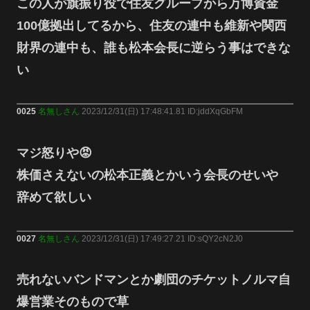
この人が旗振り役で住友グループから万博資金
100億拠出してるから、住友の連中も維新や関西
財界の連中も、誰も松本会長に逆らう事はできな
い
0025
名無しさん
2023/12/31(日) 17:48:41.81 ID:jddXqGbFM
マジ怒りや😡
株価さえないの松本正義とかいう会長のせいや
辞めて欲しい
0027
名無しさん
2023/12/31(日) 17:49:27.21 ID:sQY2cN2J0
売れないバンドマンとか劇団のチケットノルマ自
爆営業そのもので草