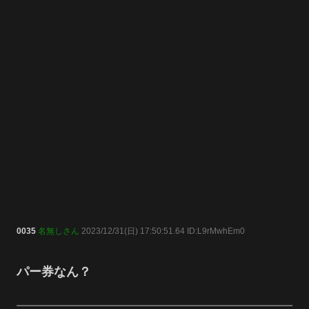
0035
名無しさん
2023/12/31(日) 17:50:51.64 ID:L9rMwhEm0
パー券なん？