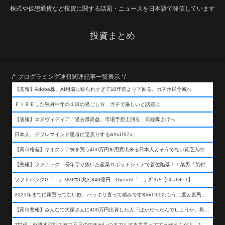
株式や仮想通貨など投資に関する話題・ニュースを日本語で発信しています
投資まとめ
/* プログラミング速報関連記事一覧表示 */
【悲報】Adobe株、AI相場に殴られすぎて10年前より下回る。ガチホ民全滅へ
ＦＩＲＥした独身中年の１日の過ごし方、ガチで厳しいと話題に
【速報】エヌヴィディア、過去最高益。市場予想上回る 日経爆上げへ
日本人、デフレマインド思考に逆戻りする&#x1f97a;
【高市格差】キオクシア株を買う400万円を用意出来る日本人とそうでない貧乏人の差が超広まるって事よ
【悲報】ファナック、長年守り抜いた産業ロボットシェアで首位陥落！！業界「気付いたら一気に抜かれていた…」
ソフトバンクG「…」ﾌﾙﾌﾙつ6兆3,840億円 OpenAI「…」ｸﾞﾜｼｬ【ChatGPT】
2025年までに家買ってない奴、ハッキリ言って積みです&#x1f602;もう二度と庶民が買える値段になりません&#x1f602;&#x1f602;&#x1f602;
【高市悲報】みんなで大家さんに400万円出資した人「ばかだったんでしょうか、私は&#x1f622;」
Z世代「就職氷河期？努力不足の中年がいつまでも泣き言言っててうぜえんだよ」1万いいね