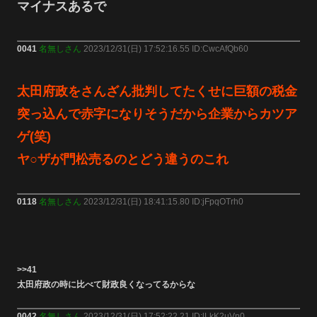
マイナスあるで
0041
名無しさん
2023/12/31(日) 17:52:16.55 ID:CwcAfQb60
太田府政をさんざん批判してたくせに巨額の税金
突っ込んで赤字になりそうだから企業からカツア
ゲ(笑)
ヤ○ザが門松売るのとどう違うのこれ
0118
名無しさん
2023/12/31(日) 18:41:15.80 ID:jFpqOTrh0
>>41
太田府政の時に比べて財政良くなってるからな
0042
名無しさん
2023/12/31(日) 17:52:22.21 ID:lLkK2uVn0