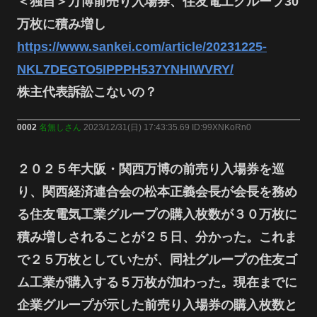
＜独自＞万博前売り入場券、住友電工グループ30
万枚に積み増し
https://www.sankei.com/article/20231225-
NKL7DEGTO5IPPPH537YNHIWVRY/
株主代表訴訟こないの？
0002
名無しさん
2023/12/31(日) 17:43:35.69 ID:99XNKoRn0
２０２５年大阪・関西万博の前売り入場券を巡
り、関西経済連合会の松本正義会長が会長を務め
る住友電気工業グループの購入枚数が３０万枚に
積み増しされることが２５日、分かった。これま
で２５万枚としていたが、同社グループの住友ゴ
ム工業が購入する５万枚が加わった。現在までに
企業グループが示した前売り入場券の購入枚数と