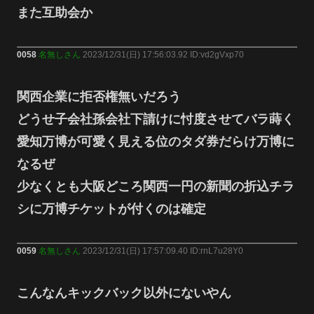
また互助会か
0058
名無しさん
2023/12/31(日) 17:56:03.92 ID:vd2gVxp70
関西企業に拒否権無いだろう
どうせ子会社孫会社下請けに忖度させてバラ蒔く
愛知万博が可愛く見える位のタダ券だらけ万博に
なるぜ
少なくとも大阪どころ関西一円の新聞の折込チラ
シに万博チケットが付くのは確定
0059
名無しさん
2023/12/31(日) 17:57:09.40 ID:rnL7u28Y0
こんなんキックバック以外にないやん