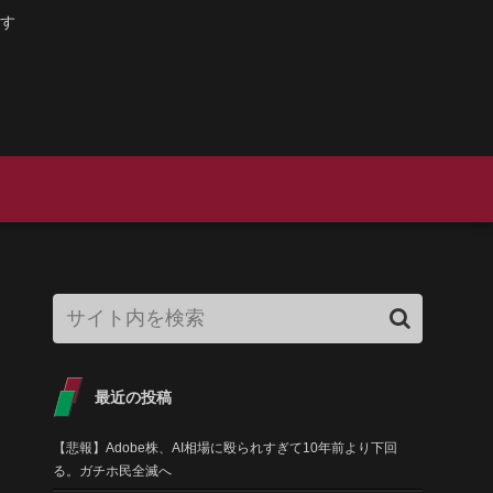
す
最近の投稿
【悲報】Adobe株、AI相場に殴られすぎて10年前より下回
る。ガチホ民全滅へ