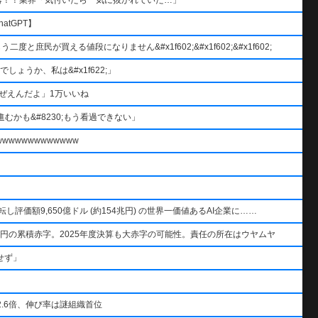
atGPT】
と庶民が買える値段になりません&#x1f602;&#x1f602;&#x1f602;
ょうか、私は&#x1f622;」
ぜえんだよ」1万いいね
むかも&#8230;もう看過できない」
wwwwwwwwwww
AIを逆転し評価額9,650億ドル (約154兆円) の世界一価値あるAI企業に……
円の累積赤字。2025年度決算も大赤字の可能性。責任の所在はウヤムヤ
せず」
.6倍、伸び率は謎組織首位