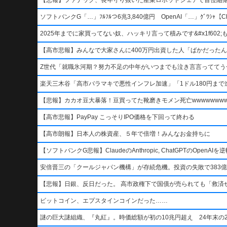
ソフトバンクG「…」ﾌﾙﾌﾙつ6兆3,840億円 OpenAI「…」ｸﾞﾜｼｬ【Ch
2025年までに家買ってない奴、ハッキリ言って積みです&#x1f602;もう二度
【高市悲報】みんなで大家さんに400万円出資した人「ばかだったんでし
Z世代「就職氷河期？努力不足の中年がいつまでも泣き言言っててう
楽天三木谷「高市バラマキで悪性インフレ加速」「1ドル180円まで進
【悲報】カカオ豆大暴落！豆買ってた靴磨きモメン死亡wwwwwwwww
【高市悲報】PayPay こっそりIPO価格を下回って終わる
【高市朗報】日本人の株資産、５年で倍増！みんなお金持ちに
【ソフトバンクG悲報】ClaudeのAnthropic, ChatGPTのOpen
安倍晋三の「クールジャパン機構」が存続危機。投資の失敗で383億
【悲報】日銀、反日だった。 高市政権下で国債が売られても「救済
ビットコイン、エプスタインコインだった……
謎の巨大謎組織、『丸紅』。時価総額が初の10兆円超え 24年末の2