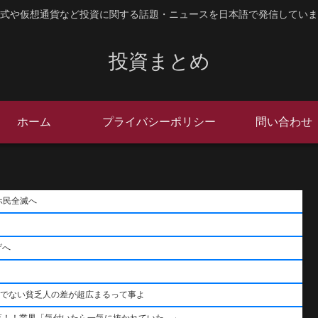
式や仮想通貨など投資に関する話題・ニュースを日本語で発信していま
投資まとめ
ホーム
プライバシーポリシー
問い合わせ
ホ民全滅へ
げへ
うでない貧乏人の差が超広まるって事よ
落！！業界「気付いたら一気に抜かれていた…」