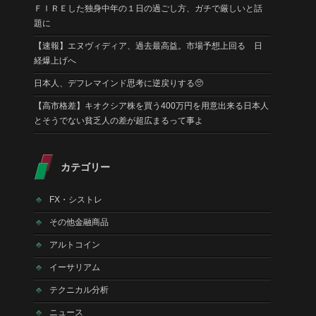
ＦＩＲＥした独身中年の１日の過ごし方、ガチで厳しいと話
題に
【速報】エヌヴィディア、過去最高益。市場予想上回る 日
経爆上げへ
日本人、デフレマインド思考に逆戻りする🥺
【高市格差】キオクシア株を買う400万円を用意出来る日本人
とそうでない貧乏人の差が超広まるって事よ
カテゴリー
FX・シストレ
その他金融商品
アルトコイン
イーサリアム
テクニカル分析
ニュース