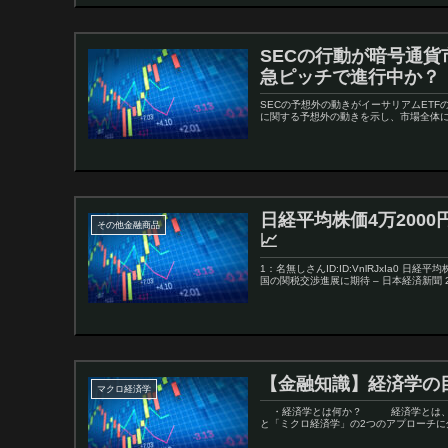
SECの行動が暗号通貨市
急ピッチで進行中か？
SECの予想外の動きがイーサリアムET
に関する予想外の動きを示し、市場全体に
日経平均株価4万200
その他金融商品
📈
1：名無しさんID:ID:VnlRJxIa0 
国の関税交渉進展に期待 – 日本経済新聞 2
【金融知識】経済学の
マクロ経済学
・経済学とは何か？ 経済学とは、そ
と「ミクロ経済学」の2つのアプローチに