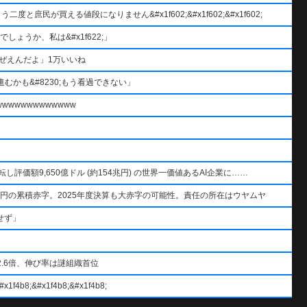
と庶民が買える値段になりません&#x1f602;&#x1f602;&#x1f602;
ょうか、私は&#x1f622;」
ぜえんだよ」1万いいね
むかも&#8230;もう看過できない」
wwwwwwwwwww
AIを逆転し評価額9,650億ドル (約154兆円) の世界一価値あるAI企業に……
円の累積赤字。2025年度決算も大赤字の可能性。責任の所在はウヤムヤ
せず」
.6倍、伸び率は謎組織首位
#x1f4b8;&#x1f4b8;