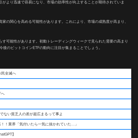
取引がより迅速で容易になり、市場の効率性が向上することが期待されていま
投資家の関心を高める可能性があります。これにより、市場の成熟度が高まり、
たらす可能性があります。初動トレーディングウィークで見られた需要の高まり
今後のビットコインETFの動向に注目が集まることでしょう。
ホ民全滅へ
げへ
うでない貧乏人の差が超広まるって事よ
落！！業界「気付いたら一気に抜かれていた…」
atGPT】