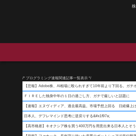
株
/* プログラミング速報関連記事一覧表示 */
【悲報】Adobe株、AI相場に殴られすぎて10年前より下回る。ガチ
ＦＩＲＥした独身中年の１日の過ごし方、ガチで厳しいと話題に
【速報】エヌヴィディア、過去最高益。市場予想上回る 日経爆上
日本人、デフレマインド思考に逆戻りする&#x1f97a;
【高市格差】キオクシア株を買う400万円を用意出来る日本人とそ
【悲報】ファナック、長年守り抜いた産業ロボットシェアで首位陥