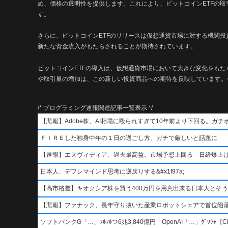
め、価格の透明性を提供します。これにより、ビットコインETFの
す。
さらに、ビットコインETFのリリースは仮想通貨市場に対する機関
新たな資金流入がもたらされることが期待されています。
ビットコインETFの導入は、仮想通貨市場において大きな変化をも
や取引量の増加は、この新しい投資商品への期待を反映しています。
/* プログラミング速報関連記事一覧表示 */
【悲報】Adobe株、AI相場に殴られすぎて10年前より下回る。ガチ
ＦＩＲＥした独身中年の１日の過ごし方、ガチで厳しいと話題に
【速報】エヌヴィディア、過去最高益。市場予想上回る 日経爆上
日本人、デフレマインド思考に逆戻りする&#x1f97a;
【高市格差】キオクシア株を買う400万円を用意出来る日本人とそ
【悲報】ファナック、長年守り抜いた産業ロボットシェアで首位陥
ソフトバンクG「…」ﾌﾙﾌﾙつ6兆3,840億円 OpenAI「…」ｸﾞﾜｼｬ【Ch