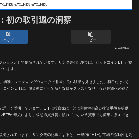
#x1f4b8;&#x1f4b8;
書：初の取引週の洞察
はてブ
コピー
2024.01.22
プションとして期待されています。リンク先の記事では、ビットコインETFが始
ています。
、初動トレーディングウィークで非常に良い結果を見せました。初日だけでな
トコインETFは、投資家にとって新たな資産クラスとなり、仮想通貨への参入
て詳しく説明しています。ETFは投資家に非常に利便性の高い投資手段を提供
ンETFの導入により、仮想通貨投資に慣れていない投資家でも簡単に参加でき
指摘されています。リンク先の記事によると、一般的にETFは市場の流動性を高