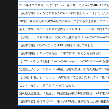
2025年までに家買ってない奴、ハッキリ言って積みです&#x1f602;もう二度
【高市悲報】みんなで大家さんに400万円出資した人「ばかだったんでし
Z世代「就職氷河期？努力不足の中年がいつまでも泣き言言っててう
楽天三木谷「高市バラマキで悪性インフレ加速」「1ドル180円まで進
【悲報】カカオ豆大暴落！豆買ってた靴磨きモメン死亡wwwwwwwww
【高市悲報】PayPay こっそりIPO価格を下回って終わる
【高市朗報】日本人の株資産、５年で倍増！みんなお金持ちに
【ソフトバンクG悲報】ClaudeのAnthropic, ChatGPTのOpen
安倍晋三の「クールジャパン機構」が存続危機。投資の失敗で383億
【悲報】日銀、反日だった。 高市政権下で国債が売られても「救済
ビットコイン、エプスタインコインだった……
謎の巨大謎組織、『丸紅』。時価総額が初の10兆円超え 24年末の2
【高市早苗】物価高の昨今、唯一の解決法は株式投資しか無い模様&#x1f4b8;&