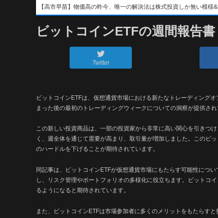
【高市早苗】物価高の昨今、唯一の解決法は株式投資しか無い模様&#x1f4b8;&
ビットコインETFの週間報告
Twitter
ビットコインETFは、仮想通貨市場における新たなトレーディングオ
まった後の最初のトレーディングウィークについての洞察が提供され
この新しい投資商品は、一部の投資家から非常に高い関心を引きつけ
く、週全体を通じて需要が高まり、取引量が増加しました。このビッ
のハードルを下げることが期待されています。
同記事は、ビットコインETFが仮想通貨市場にもたらす可能性につい
し、リスク管理やポートフォリオの多様化に役立ちます。ビットコイ
るようになると期待されています。
また、ビットコインETFは市場参加者に多くのメリットをもたらすと