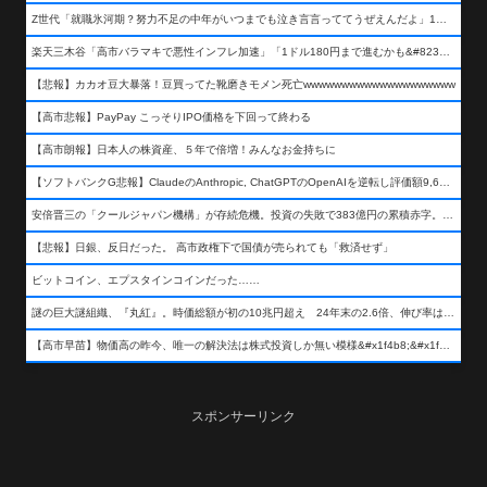
Z世代「就職氷河期？努力不足の中年がいつまでも泣き言言っててうぜえんだよ」1万いいね
楽天三木谷「高市バラマキで悪性インフレ加速」「1ドル180円まで進むかも&#8230;もう看過できない」
【悲報】カカオ豆大暴落！豆買ってた靴磨きモメン死亡wwwwwwwwwwwwwwwwwwww
【高市悲報】PayPay こっそりIPO価格を下回って終わる
【高市朗報】日本人の株資産、５年で倍増！みんなお金持ちに
【ソフトバンクG悲報】ClaudeのAnthropic, ChatGPTのOpenAIを逆転し評価額9,650億ドル (約154兆円) の世界一価値あるAI企業に……
安倍晋三の「クールジャパン機構」が存続危機。投資の失敗で383億円の累積赤字。2025年度決算も大赤字の可能性。責任の所在はウヤムヤ
【悲報】日銀、反日だった。 高市政権下で国債が売られても「救済せず」
ビットコイン、エプスタインコインだった……
謎の巨大謎組織、『丸紅』。時価総額が初の10兆円超え 24年末の2.6倍、伸び率は謎組織首位
【高市早苗】物価高の昨今、唯一の解決法は株式投資しか無い模様&#x1f4b8;&#x1f4b8;&#x1f4b8;
スポンサーリンク