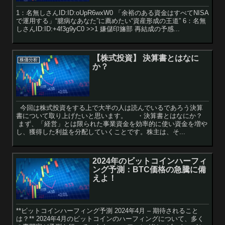
1：名無しさんID:ID:oUpR6wxW0 「余裕のある資金はすべてNISA
で運用する」“臆病なあなた”に薦めたい“資産形成の王道” 6：名無
しさんID:ID:+4f3g9yC0 >>1 嫌儲印旛部 再結成の予感...
【株式投資】 決算書とはなに
株価分析
か？
今回は株式投資をする上で大半の人は読んでいるであろう決算
書について取り上げたいと思います。 ・決算書とはなにか？
まず、「経営」とは限られた事業資金を効率的に使い資金を増や
し、獲得した利益を分配していくことです。株主は、そ...
2024年のビットコインハーフィ
ング予測：BTC価格の急騰に備
えよ！
**ビットコインハーフィング予測 2024年4月 – 期待されること
は？** 2024年4月のビットコインのハーフィングについて、多く