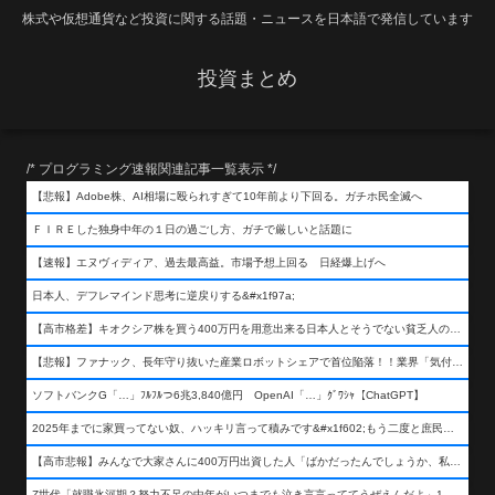
株式や仮想通貨など投資に関する話題・ニュースを日本語で発信しています
投資まとめ
/* プログラミング速報関連記事一覧表示 */
【悲報】Adobe株、AI相場に殴られすぎて10年前より下回る。ガチホ民全滅へ
ＦＩＲＥした独身中年の１日の過ごし方、ガチで厳しいと話題に
【速報】エヌヴィディア、過去最高益。市場予想上回る 日経爆上げへ
日本人、デフレマインド思考に逆戻りする&#x1f97a;
【高市格差】キオクシア株を買う400万円を用意出来る日本人とそうでない貧乏人の差が超広まるって事よ
【悲報】ファナック、長年守り抜いた産業ロボットシェアで首位陥落！！業界「気付いたら一気に抜かれていた…」
ソフトバンクG「…」ﾌﾙﾌﾙつ6兆3,840億円 OpenAI「…」ｸﾞﾜｼｬ【ChatGPT】
2025年までに家買ってない奴、ハッキリ言って積みです&#x1f602;もう二度と庶民が買える値段になりません&#x1f602;&#x1f602;&#x1f602;
【高市悲報】みんなで大家さんに400万円出資した人「ばかだったんでしょうか、私は&#x1f622;」
Z世代「就職氷河期？努力不足の中年がいつまでも泣き言言っててうぜえんだよ」1万いいね