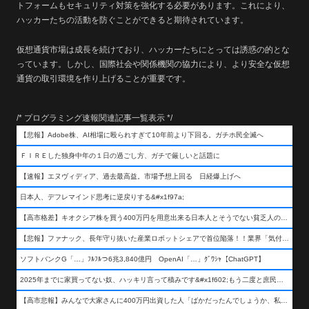
トフォームもセキュリティ対策を強化する必要があります。これにより、
ハッカーたちの活動を防ぐことができると期待されています。
仮想通貨市場は成長を続けており、ハッカーたちにとっては誘惑の的とな
っています。しかし、国際社会や関係機関の協力により、より安全な仮想
通貨の取引環境を作り上げることが重要です。
/* プログラミング速報関連記事一覧表示 */
【悲報】Adobe株、AI相場に殴られすぎて10年前より下回る。ガチホ民全滅へ
ＦＩＲＥした独身中年の１日の過ごし方、ガチで厳しいと話題に
【速報】エヌヴィディア、過去最高益。市場予想上回る 日経爆上げへ
日本人、デフレマインド思考に逆戻りする&#x1f97a;
【高市格差】キオクシア株を買う400万円を用意出来る日本人とそうでない貧乏人の差が超広まるって事よ
【悲報】ファナック、長年守り抜いた産業ロボットシェアで首位陥落！！業界「気付いたら一気に抜かれていた…」
ソフトバンクG「…」ﾌﾙﾌﾙつ6兆3,840億円 OpenAI「…」ｸﾞﾜｼｬ【ChatGPT】
2025年までに家買ってない奴、ハッキリ言って積みです&#x1f602;もう二度と庶民が買える値段になりません&#x1f602;&#x1f602;&#x1f602;
【高市悲報】みんなで大家さんに400万円出資した人「ばかだったんでしょうか、私は&#x1f622;」