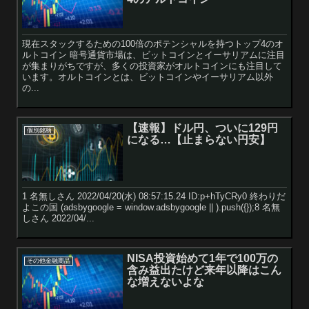
現在スタックするための100倍のポテンシャルを持つトップ4のオ
ルトコイン 暗号通貨市場は、ビットコインとイーサリアムに注目
が集まりがちですが、多くの投資家がオルトコインにも注目して
います。オルトコインとは、ビットコインやイーサリアム以外
の...
【速報】ドル円、ついに129円
個別銘柄
になる…【止まらない円安】
1 名無しさん 2022/04/20(水) 08:57:15.24 ID:p+hTyCRy0 終わりだ
よこの国 (adsbygoogle = window.adsbygoogle || ).push({});8 名無
しさん 2022/04/...
NISA投資始めて1年で100万の
その他金融商品
含み益出たけど来年以降はこん
な増えないよな