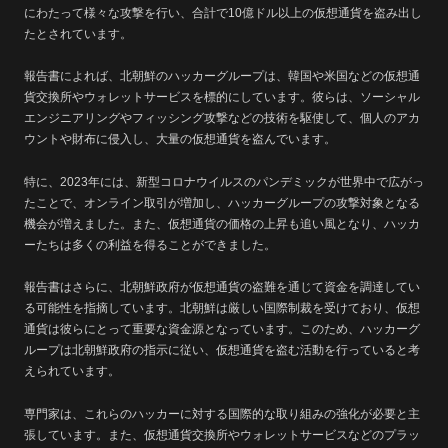
にわたって様々な攻撃を行い、合計で10億ドル以上の仮想通貨を盗み出し
たとされています。
報告書によれば、北朝鮮のハッカーグループは、韓国や米国などの仮想通
貨交換所やウォレットサービスを標的にしています。彼らは、ソーシャル
エンジニアリングやフィッシング攻撃などの技術を駆使して、個人のアカ
ウントや財布に侵入し、大量の仮想通貨を盗んでいます。
特に、2023年には、新型コロナウイルスのパンデミックが世界中で広がっ
たことで、オンライン取引が増加し、ハッカーグループの攻撃対象となる
機会が増えました。また、仮想通貨の価格の上昇も追い風となり、ハッカ
ーたちは多くの利益を得ることができました。
報告書はさらに、北朝鮮政府が仮想通貨の盗難を通じて資金を調達してい
る可能性を指摘しています。北朝鮮は厳しい国際制裁を受けており、仮想
通貨は彼らにとって重要な資金源となっています。このため、ハッカーグ
ループは北朝鮮政府の指示に従い、仮想通貨を盗む活動を行っていると考
えられています。
専門家は、これらのハッカーに対する国際的な取り組みの強化が必要と主
張しています。また、仮想通貨交換所やウォレットサービスなどのプラッ