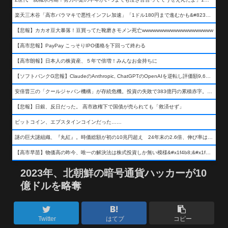
楽天三木谷「高市バラマキで悪性インフレ加速」「1ドル180円まで進むかも&#8230;もう看過できない」
【悲報】カカオ豆大暴落！豆買ってた靴磨きモメン死亡wwwwwwwwwwwwwwwwwwww
【高市悲報】PayPay こっそりIPO価格を下回って終わる
【高市朗報】日本人の株資産、５年で倍増！みんなお金持ちに
【ソフトバンクG悲報】ClaudeのAnthropic, ChatGPTのOpenAIを逆転し評価額9,650億ドル (約154兆円) の世界一価値あるAI企業に……
安倍晋三の「クールジャパン機構」が存続危機。投資の失敗で383億円の累積赤字。2025年度決算も大赤字の可能性。責任の所在はウヤムヤ
【悲報】日銀、反日だった。 高市政権下で国債が売られても「救済せず」
ビットコイン、エプスタインコインだった……
謎の巨大謎組織、『丸紅』。時価総額が初の10兆円超え 24年末の2.6倍、伸び率は謎組織首位
【高市早苗】物価高の昨今、唯一の解決法は株式投資しか無い模様&#x1f4b8;&#x1f4b8;&#x1f4b8;
2023年、北朝鮮の暗号通貨ハッカーが10
億ドルを略奪
Twitter
はてブ
コピー