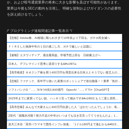
か、および暗号通貨業界の将来に大きな影響を及ぼす可能性があります。
業界は今後もSECの動向を注視し、明確な規制およびガイダンスの必要性
を訴え続けるでしょう。
/* プログラミング速報関連記事一覧表示 */
【悲報】Adobe株、AI相場に殴られすぎて10年前より下回る。ガチホ民全滅へ
ＦＩＲＥした独身中年の１日の過ごし方、ガチで厳しいと話題に
【速報】エヌヴィディア、過去最高益。市場予想上回る 日経爆上げへ
日本人、デフレマインド思考に逆戻りする&#x1f97a;
【高市格差】キオクシア株を買う400万円を用意出来る日本人とそうでない貧乏人の差が超広まるって事よ
【悲報】ファナック、長年守り抜いた産業ロボットシェアで首位陥落！！業界「気付いたら一気に抜かれていた…」
ソフトバンクG「…」ﾌﾙﾌﾙつ6兆3,840億円 OpenAI「…」ｸﾞﾜｼｬ【ChatGPT】
2025年までに家買ってない奴、ハッキリ言って積みです&#x1f602;もう二度と庶民が買える値段になりません&#x1f602;&#x1f602;&#x1f602;
【高市悲報】みんなで大家さんに400万円出資した人「ばかだったんでしょうか、私は&#x1f622;」
Z世代「就職氷河期？努力不足の中年がいつまでも泣き言言っててうぜえんだよ」1万いいね
楽天三木谷「高市バラマキで悪性インフレ加速」「1ドル180円まで進むかも&#8230;もう看過できない」