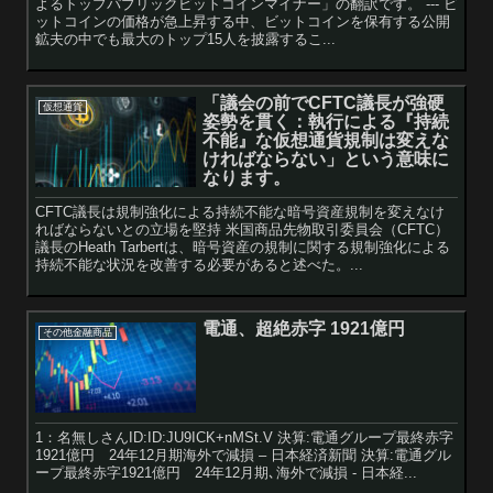
よるトップパブリックビットコインマイナー」の翻訳です。 --- ビ
ットコインの価格が急上昇する中、ビットコインを保有する公開
鉱夫の中でも最大のトップ15人を披露するこ...
「議会の前でCFTC議長が強硬
仮想通貨
姿勢を貫く：執行による『持続
不能』な仮想通貨規制は変えな
ければならない」という意味に
なります。
CFTC議長は規制強化による持続不能な暗号資産規制を変えなけ
ればならないとの立場を堅持 米国商品先物取引委員会（CFTC）
議長のHeath Tarbertは、暗号資産の規制に関する規制強化による
持続不能な状況を改善する必要があると述べた。...
電通、超絶赤字 1921億円
その他金融商品
1：名無しさんID:ID:JU9ICK+nMSt.V 決算:電通グループ最終赤字
1921億円 24年12月期海外で減損 – 日本経済新聞 決算:電通グル
ープ最終赤字1921億円 24年12月期､海外で減損 - 日本経...