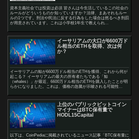
資本主義社会では投資は必須 皆さんは今生活しているこの社会の
ルールがどういうものか知っていますか？法律、まあそれもルー
ルの1つです。刑法や民法に反する行為をした場合は然るべき刑罰
が用意されています。これは小学校1年生で教えられ...
イーサリアムの大口が6600万ド
ル相当のETHを取得、次は何
か？
イーサリアムの鯨が6600万ドル相当のETHを獲得、これから何が
起こる？ イーサリアムの最大の所有者たちである「鯨
（whales）」が最近、6600万ドル相当のETHを購入したことが明
らかになりました。これは、価格の急騰が示唆される可能性...
上位のパブリックビットコイン
マイナーはBTC保有量で
HODL15Capital
以下は、CoinPediaに掲載されているニュース記事「BTC保有量に