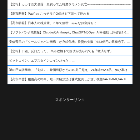
【悲報】カカオ豆大暴落！豆買ってた靴磨きモメン死亡wwwwwwwwwwwwwwwwwwww
【高市悲報】PayPay こっそりIPO価格を下回って終わる
【高市朗報】日本人の株資産、５年で倍増！みんなお金持ちに
【ソフトバンクG悲報】ClaudeのAnthropic, ChatGPTのOpenAIを逆転し評価額9,650億ドル (約154兆円) の世界一価値あるAI企業に……
安倍晋三の「クールジャパン機構」が存続危機。投資の失敗で383億円の累積赤字。2025年度決算も大赤字の可能性。責任の所在はウヤムヤ
【悲報】日銀、反日だった。 高市政権下で国債が売られても「救済せず」
ビットコイン、エプスタインコインだった……
謎の巨大謎組織、『丸紅』。時価総額が初の10兆円超え 24年末の2.6倍、伸び率は謎組織首位
【高市早苗】物価高の昨今、唯一の解決法は株式投資しか無い模様&#x1f4b8;&#x1f4b8;&#x1f4b8;
スポンサーリンク