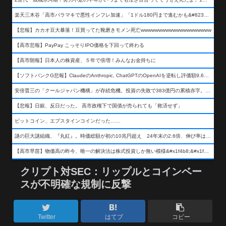
楽天三木谷「高市バラマキで悪性インフレ加速」「1ドル180円まで進むかも&#8230;もう看過できない」
【悲報】カカオ豆大暴落！豆買ってた靴磨きモメン死亡wwwwwwwwwwwwwwwwwwww
【高市悲報】PayPay こっそりIPO価格を下回って終わる
【高市朗報】日本人の株資産、５年で倍増！みんなお金持ちに
【ソフトバンクG悲報】ClaudeのAnthropic, ChatGPTのOpenAIを逆転し評価額9,650億ドル (約154兆円) の世界一価値あるAI企業に……
安倍晋三の「クールジャパン機構」が存続危機。投資の失敗で383億円の累積赤字。2025年度決算も大赤字の可能性。責任の所在はウヤムヤ
【悲報】日銀、反日だった。 高市政権下で国債が売られても「救済せず」
ビットコイン、エプスタインコインだった……
謎の巨大謎組織、『丸紅』。時価総額が初の10兆円超え 24年末の2.6倍、伸び率は謎組織首位
【高市早苗】物価高の昨今、唯一の解決法は株式投資しか無い模様&#x1f4b8;&#x1f4b8;&#x1f4b8;
クリプト対SEC：リップルとコインベー
スが不明確な規制に反撃
Twitter
はてブ
コピー