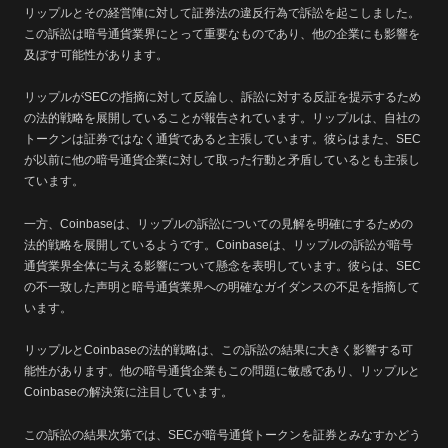
リップルとその経営陣に対して証券法の違反行為で訴訟を起こしました。
この訴訟は暗号通貨業界にとって重要なものであり、他の企業にも影響を
及ぼす可能性があります。
リップルがSECの指摘に対して反論し、訴訟に対する反証を提示するため
の法的戦略を展開していることが報告されています。リップルは、自社の
トークンは証券ではなく通貨であると主張しています。彼らはまた、SEC
が以前に他の暗号通貨企業に対して取った行動と矛盾しているとも主張し
ています。
一方、Coinbaseは、リップルの訴訟についての見解を明確にするための
法的戦略を展開しているようです。Coinbaseは、リップルの訴訟が暗号
通貨業界全体に与える影響について懸念を表明しています。彼らは、SEC
の不一致した声明と暗号通貨業界への明確なガイダンスの不足を指摘して
います。
リップルとCoinbaseの法的戦略は、この訴訟の結果に大きく影響する可
能性があります。他の暗号通貨企業もこの問題に敏感であり、リップルと
Coinbaseの解決策に注目しています。
この訴訟の結果次第では、SECが暗号通貨トークンを証券とみなすかどう