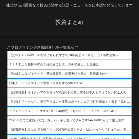
株式や仮想通貨など投資に関する話題・ニュースを日本語で発信しています
投資まとめ
/* プログラミング速報関連記事一覧表示 */
【悲報】Adobe株、AI相場に殴られすぎて10年前より下回る。ガチホ民全滅へ
ＦＩＲＥした独身中年の１日の過ごし方、ガチで厳しいと話題に
【速報】エヌヴィディア、過去最高益。市場予想上回る 日経爆上げへ
日本人、デフレマインド思考に逆戻りする&#x1f97a;
【高市格差】キオクシア株を買う400万円を用意出来る日本人とそうでない貧乏人の差が超広まるって事よ
【悲報】ファナック、長年守り抜いた産業ロボットシェアで首位陥落！！業界「気付いたら一気に抜かれていた…」
ソフトバンクG「…」ﾌﾙﾌﾙつ6兆3,840億円 OpenAI「…」ｸﾞﾜｼｬ【ChatGPT】
2025年までに家買ってない奴、ハッキリ言って積みです&#x1f602;もう二度と庶民が買える値段になりません&#x1f602;&#x1f602;&#x1f602;
【高市悲報】みんなで大家さんに400万円出資した人「ばかだったんでしょうか、私は&#x1f622;」
Z世代「就職氷河期？努力不足の中年がいつまでも泣き言言っててうぜえんだよ」1万いいね