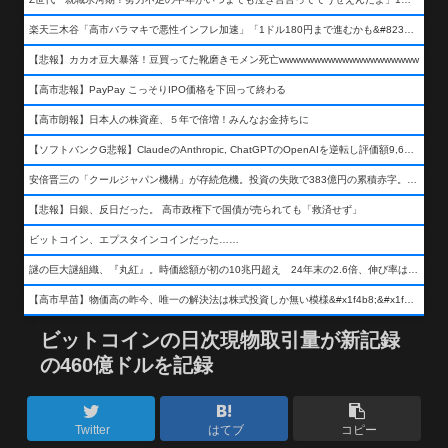
楽天三木谷「高市バラマキで悪性インフレ加速」「1ドル180円まで進むかも&#8230;もう看過できない」
【悲報】カカオ豆大暴落！豆買ってた靴磨きモメン死亡wwwwwwwwwwwwwwwwwwww
【高市悲報】PayPay こっそりIPO価格を下回って終わる
【高市朗報】日本人の株資産、５年で倍増！みんなお金持ちに
【ソフトバンクG悲報】ClaudeのAnthropic, ChatGPTのOpenAIを逆転し評価額9,650億ドル (約154兆円) の世界一価値あるAI企業に……
安倍晋三の「クールジャパン機構」が存続危機。投資の失敗で383億円の累積赤字。2025年度決算も大赤字の可能性。責任の所在はウヤムヤ
【悲報】日銀、反日だった。 高市政権下で国債が売られても「救済せず」
ビットコイン、エプスタインコインだった……
謎の巨大謎組織、『丸紅』。時価総額が初の10兆円超え 24年末の2.6倍、伸び率は謎組織首位
【高市早苗】物価高の昨今、唯一の解決法は株式投資しか無い模様&#x1f4b8;&#x1f4b8;&#x1f4b8;
ビットコインの日次現物取引量が新記録
の460億ドルを記録
Twitter
はてブ
コピー