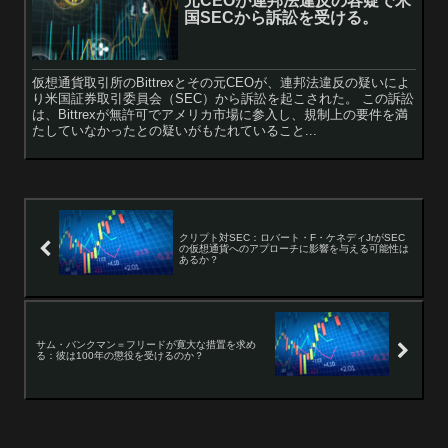
元CEOが連邦法違反の容疑で米
国SECから訴訟を受ける。
仮想通貨取引所のBittrexとその元CEOが、連邦法違反の疑いによ
り米国証券取引委員会（SEC）から訴訟を起こされた。 この訴訟
は、Bittrexが無許可でアメリカ市場に参入し、規制上の要件を満
たしていなかったとの疑いがもたれていること...
クリプト対SEC：ロバート・F・ケネディJrがSEC
の仮想通貨へのアプローチに影響を与える可能性は
あるか？
サム・バンクマン＝フリードが寛大な措置を求め
る：彼は100年の懲役を受けるのか？