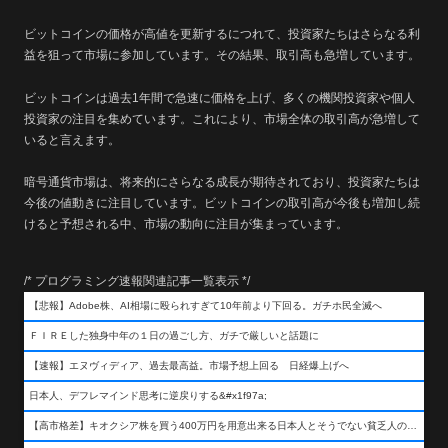
ビットコインの価格が高値を更新するにつれて、投資家たちはさらなる利
益を狙って市場に参加しています。その結果、取引高も急増しています。
ビットコインは過去1年間で急速に価格を上げ、多くの機関投資家や個人
投資家の注目を集めています。これにより、市場全体の取引高が急増して
いると言えます。
暗号通貨市場は、将来的にさらなる成長が期待されており、投資家たちは
今後の値動きに注目しています。ビットコインの取引高が今後も増加し続
けると予想される中、市場の動向に注目が集まっています。
/* プログラミング速報関連記事一覧表示 */
【悲報】Adobe株、AI相場に殴られすぎて10年前より下回る。ガチホ民全滅へ
ＦＩＲＥした独身中年の１日の過ごし方、ガチで厳しいと話題に
【速報】エヌヴィディア、過去最高益。市場予想上回る 日経爆上げへ
日本人、デフレマインド思考に逆戻りする&#x1f97a;
【高市格差】キオクシア株を買う400万円を用意出来る日本人とそうでない貧乏人の差が超広まるって事よ