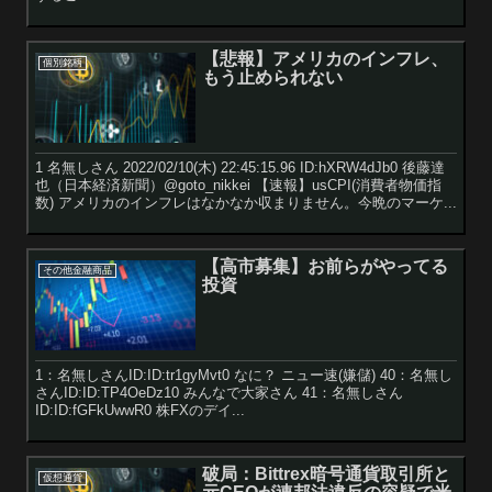
【悲報】アメリカのインフレ、
個別銘柄
もう止められない
1 名無しさん 2022/02/10(木) 22:45:15.96 ID:hXRW4dJb0 後藤達
也（日本経済新聞）@goto_nikkei 【速報】usCPI(消費者物価指
数) アメリカのインフレはなかなか収まりません。今晩のマーケ...
【高市募集】お前らがやってる
その他金融商品
投資
1：名無しさんID:ID:tr1gyMvt0 なに？ ニュー速(嫌儲) 40：名無し
さんID:ID:TP4OeDz10 みんなで大家さん 41：名無しさん
ID:ID:fGFkUwwR0 株FXのデイ...
破局：Bittrex暗号通貨取引所と
仮想通貨