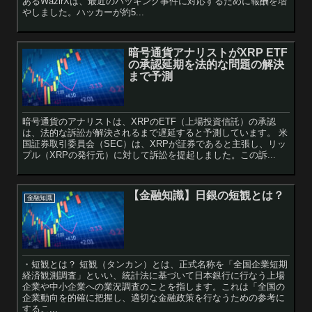
あるWazirXは、最近のハッキング事件に対応するために報酬を増
やしました。ハッカーが約5...
暗号通貨アナリストがXRP ETF
の承認延期を法的な問題の解決
まで予測
暗号通貨のアナリストは、XRPのETF（上場投資信託）の承認
は、法的な訴訟が解決されるまで遅延すると予測しています。 米
国証券取引委員会（SEC）は、XRPが証券であると主張し、リッ
プル（XRPの発行元）に対して訴訟を提起しました。この訴...
【金融知識】日銀の短観とは？
金融知識
・短観とは？ 短観（タンカン）とは、正式名称を「全国企業短期
経済観測調査」といい、統計法に基づいて日本銀行に行なう上場
企業や中小企業への業況調査のことを指します。これは「全国の
企業動向を的確に把握し、適切な金融政策を行なうための参考に
するこ...