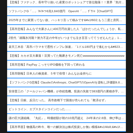
【悲報】ファナック、長年守り抜いた産業ロボットシェアで首位陥落！！業界「気付いたら一気に抜かれていた…」
ソフトバンクG「…」ﾌﾙﾌﾙつ6兆3,840億円 OpenAI「…」ｸﾞﾜｼｬ【ChatGPT】
2025年までに家買ってない奴、ハッキリ言って積みです&#x1f602;もう二度と庶民が買える値段になりません&#x1f602;&#x1f602;&#x1f602;
【高市悲報】みんなで大家さんに400万円出資した人「ばかだったんでしょうか、私は&#x1f622;」
Z世代「就職氷河期？努力不足の中年がいつまでも泣き言言っててうぜえんだよ」1万いいね
楽天三木谷「高市バラマキで悪性インフレ加速」「1ドル180円まで進むかも&#8230;もう看過できない」
【悲報】カカオ豆大暴落！豆買ってた靴磨きモメン死亡wwwwwwwwwwwwwwwwwwww
【高市悲報】PayPay こっそりIPO価格を下回って終わる
【高市朗報】日本人の株資産、５年で倍増！みんなお金持ちに
【ソフトバンクG悲報】ClaudeのAnthropic, ChatGPTのOpenAIを逆転し評価額9,650億ドル (約154兆円) の世界一価値あるAI企業に……
安倍晋三の「クールジャパン機構」が存続危機。投資の失敗で383億円の累積赤字。2025年度決算も大赤字の可能性。責任の所在はウヤムヤ
【悲報】日銀、反日だった。 高市政権下で国債が売られても「救済せず」
ビットコイン、エプスタインコインだった……
謎の巨大謎組織、『丸紅』。時価総額が初の10兆円超え 24年末の2.6倍、伸び率は謎組織首位
【高市早苗】物価高の昨今、唯一の解決法は株式投資しか無い模様&#x1f4b8;&#x1f4b8;&#x1f4b8;