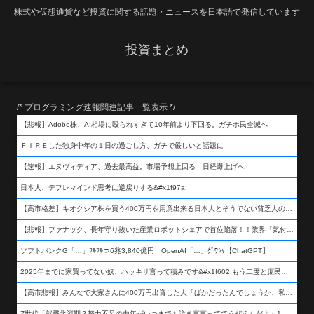
株式や仮想通貨など投資に関する話題・ニュースを日本語で発信しています
投資まとめ
/* プログラミング速報関連記事一覧表示 */
【悲報】Adobe株、AI相場に殴られすぎて10年前より下回る。ガチホ民全滅へ
ＦＩＲＥした独身中年の１日の過ごし方、ガチで厳しいと話題に
【速報】エヌヴィディア、過去最高益。市場予想上回る 日経爆上げへ
日本人、デフレマインド思考に逆戻りする&#x1f97a;
【高市格差】キオクシア株を買う400万円を用意出来る日本人とそうでない貧乏人の差が超広まるって事よ
【悲報】ファナック、長年守り抜いた産業ロボットシェアで首位陥落！！業界「気付いたら一気に抜かれていた…」
ソフトバンクG「…」ﾌﾙﾌﾙつ6兆3,840億円 OpenAI「…」ｸﾞﾜｼｬ【ChatGPT】
2025年までに家買ってない奴、ハッキリ言って積みです&#x1f602;もう二度と庶民が買える値段になりません&#x1f602;&#x1f602;&#x1f602;
【高市悲報】みんなで大家さんに400万円出資した人「ばかだったんでしょうか、私は&#x1f622;」
Z世代「就職氷河期？努力不足の中年がいつまでも泣き言言っててうぜえんだよ」1万いいね