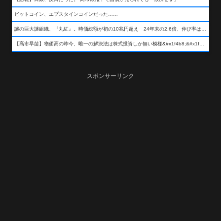
ビットコイン、エプスタインコインだった……
謎の巨大謎組織、『丸紅』。時価総額が初の10兆円超え 24年末の2.6倍、伸び率は謎組織首位
【高市早苗】物価高の昨今、唯一の解決法は株式投資しか無い模様&#x1f4b8;&#x1f4b8;&#x1f4b8;
スポンサーリンク