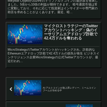
Mikybull Cryptoが2024年のトップアルトコインの選択肢を発表し
ました。5倍から10倍の利益が期待できます。 暗号通貨市場は常
に変動しており、それに応じて投資家はインサイダーや専門家の
助言を求めることがよくあります。最近、暗...
マイクロストラテジーのTwitter
アカウントハッキング：偽のイ
ーサリアムエアドロップ詐欺で
42.4万ドルを奪われる
MicroStrategyのTwitterアカウントがハッキングされ、詐欺的な
Ethereumエアドロップ詐欺で42.4万ドルの損失が発生 ビジネスイ
ンテリジェンス企業MicroStrategyの公式Twitterアカウントが、最
近行われ...
AI-アルトコインが急上昇レディー、ミームコイン
ブームが冷める中