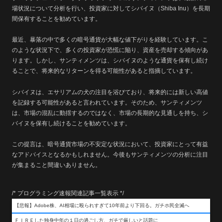
場状況について分析を行い、投資家に対してシバイヌ（Shiba Inu）を長期
間保有することを勧めています。
最近、暴落の中で多くの暗号通貨が大幅な値下がりを経験しています。こ
のような状況下で、多くの投資家が恐慌に陥り、資産を売却する傾向があ
ります。しかし、サンティメンツは、シバイヌのような通貨を保有し続け
ることで、将来的なリターンを得る可能性があると指摘しています。
シバイヌは、エサリアムの犬の注目を浴びており、将来的には新しい高値
を記録する可能性があると言われています。そのため、サンティメンツ
は、市場の混乱に動揺するのではなく、市場の長期的な見通しを持ち、シ
バイヌを保有し続けることを勧めています。
この提言は、暗号通貨市場の不安定な状況において、投資家にとって有益
なアドバイスとなるかもしれません。今後もサンティメンツの分析に注目
が集まること間違いありません。
/* プログラミング速報関連記事一覧表示 */
【悲報】Adobe株、AI相場に殴られすぎて10年前より下回る。ガチホ民全滅へ
ＦＩＲＥした独身中年の１日の過ごし方、ガチで厳しいと話題に