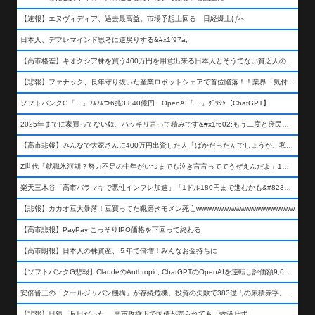
【速報】エヌヴィディア、過去最高益。市場予想上回る 日経爆上げへ
日本人、デフレマインド思考に逆戻りする&#x1f97a;
【高市格差】キオクシア株を買う400万円を用意出来る日本人とそうでない貧乏人の差が超広まるって事よ
【悲報】ファナック、長年守り抜いた産業ロボットシェアで首位陥落！！業界「気付いたら一気に抜かれていた…」
ソフトバンクG「…」ﾌﾙﾌﾙつ6兆3,840億円 OpenAI「…」ｸﾞﾜｼｬ【ChatGPT】
2025年までに家買ってない奴、ハッキリ言って積みです&#x1f602;もう二度と庶民が買える値段になりません&#x1f602;&#x1f602;&#x1f602;
【高市悲報】みんなで大家さんに400万円出資した人「ばかだったんでしょうか、私は&#x1f622;」
Z世代「就職氷河期？努力不足の中年がいつまでも泣き言言っててうぜえんだよ」1万いいね
楽天三木谷「高市バラマキで悪性インフレ加速」「1ドル180円まで進むかも&#8230;もう看過できない」
【悲報】カカオ豆大暴落！豆買ってた靴磨きモメン死亡wwwwwwwwwwwwwwwwwwww
【高市悲報】PayPay こっそりIPO価格を下回って終わる
【高市朗報】日本人の株資産、５年で倍増！みんなお金持ちに
【ソフトバンクG悲報】ClaudeのAnthropic, ChatGPTのOpenAIを逆転し評価額9,650億ドル (約154兆円) の世界一価値あるAI企業に……
安倍晋三の「クールジャパン機構」が存続危機。投資の失敗で383億円の累積赤字。2025年度決算も大赤字の可能性。責任の所在はウヤムヤ
【悲報】日銀、反日だった。 高市政権下で国債が売られても「救済せず」