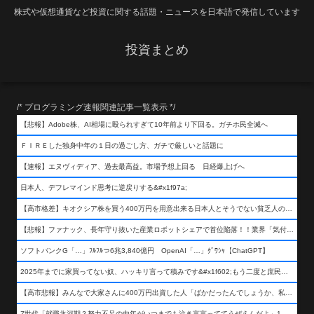
株式や仮想通貨など投資に関する話題・ニュースを日本語で発信しています
投資まとめ
/* プログラミング速報関連記事一覧表示 */
【悲報】Adobe株、AI相場に殴られすぎて10年前より下回る。ガチホ民全滅へ
ＦＩＲＥした独身中年の１日の過ごし方、ガチで厳しいと話題に
【速報】エヌヴィディア、過去最高益。市場予想上回る 日経爆上げへ
日本人、デフレマインド思考に逆戻りする&#x1f97a;
【高市格差】キオクシア株を買う400万円を用意出来る日本人とそうでない貧乏人の差が超広まるって事よ
【悲報】ファナック、長年守り抜いた産業ロボットシェアで首位陥落！！業界「気付いたら一気に抜かれていた…」
ソフトバンクG「…」ﾌﾙﾌﾙつ6兆3,840億円 OpenAI「…」ｸﾞﾜｼｬ【ChatGPT】
2025年までに家買ってない奴、ハッキリ言って積みです&#x1f602;もう二度と庶民が買える値段になりません&#x1f602;&#x1f602;&#x1f602;
【高市悲報】みんなで大家さんに400万円出資した人「ばかだったんでしょうか、私は&#x1f622;」
Z世代「就職氷河期？努力不足の中年がいつまでも泣き言言っててうぜえんだよ」1万いいね