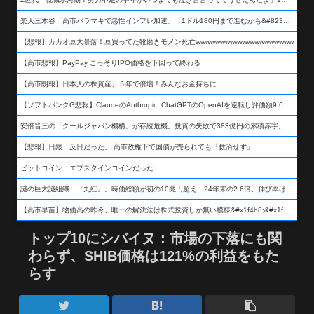
楽天三木谷「高市バラマキで悪性インフレ加速」「1ドル180円まで進むかも&#8230;もう看過できない」
【悲報】カカオ豆大暴落！豆買ってた靴磨きモメン死亡wwwwwwwwwwwwwwwwwwww
【高市悲報】PayPay こっそりIPO価格を下回って終わる
【高市朗報】日本人の株資産、５年で倍増！みんなお金持ちに
【ソフトバンクG悲報】ClaudeのAnthropic, ChatGPTのOpenAIを逆転し評価額9,650億ドル (約154兆円) の世界一価値あるAI企業に……
安倍晋三の「クールジャパン機構」が存続危機。投資の失敗で383億円の累積赤字。2025年度決算も大赤字の可能性。責任の所在はウヤムヤ
【悲報】日銀、反日だった。 高市政権下で国債が売られても「救済せず」
ビットコイン、エプスタインコインだった……
謎の巨大謎組織、『丸紅』。時価総額が初の10兆円超え 24年末の2.6倍、伸び率は謎組織首位
【高市早苗】物価高の昨今、唯一の解決法は株式投資しか無い模様&#x1f4b8;&#x1f4b8;&#x1f4b8;
トップ10にシバイヌ：市場の下落にも関
わらず、SHIB価格は121%の利益をもた
らす