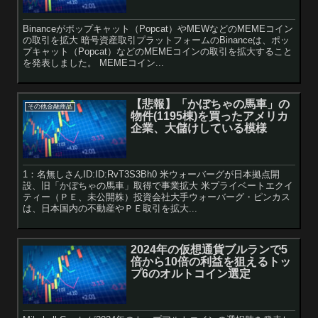
Binanceがポップキャット（Popcat）やMEWなどのMEMEコイン
の取引を拡大 暗号資産取引プラットフォームのBinanceは、ポッ
プキャット（Popcat）などのMEMEコインの取引を拡大すること
を発表しました。 MEMEコイン...
【悲報】「かぼちゃの馬車」の
その他金融商品
物件(1195棟)を買ったアメリカ
企業、大儲けしている模様
1：名無しさんID:ID:RvT3S3Bh0 米ウォーバーグが日本拠点開
設、旧「かぼちゃの馬車」取得で事業拡大 米プライベートエクイ
ティー（ＰＥ、未公開株）投資会社大手ウォーバーグ・ピンカス
は、日本国内の不動産やＰＥ取引を拡大...
2024年の仮想通貨ブルランで5
倍から10倍の利益を狙えるトッ
プ6のオルトコイン選定