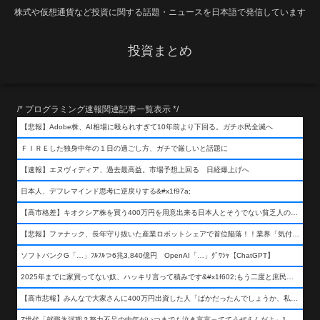
株式や仮想通貨など投資に関する話題・ニュースを日本語で発信しています
投資まとめ
/* プログラミング速報関連記事一覧表示 */
【悲報】Adobe株、AI相場に殴られすぎて10年前より下回る。ガチホ民全滅へ
ＦＩＲＥした独身中年の１日の過ごし方、ガチで厳しいと話題に
【速報】エヌヴィディア、過去最高益。市場予想上回る 日経爆上げへ
日本人、デフレマインド思考に逆戻りする&#x1f97a;
【高市格差】キオクシア株を買う400万円を用意出来る日本人とそうでない貧乏人の差が超広まるって事よ
【悲報】ファナック、長年守り抜いた産業ロボットシェアで首位陥落！！業界「気付いたら一気に抜かれていた…」
ソフトバンクG「…」ﾌﾙﾌﾙつ6兆3,840億円 OpenAI「…」ｸﾞﾜｼｬ【ChatGPT】
2025年までに家買ってない奴、ハッキリ言って積みです&#x1f602;もう二度と庶民が買える値段になりません&#x1f602;&#x1f602;&#x1f602;
【高市悲報】みんなで大家さんに400万円出資した人「ばかだったんでしょうか、私は&#x1f622;」
Z世代「就職氷河期？努力不足の中年がいつまでも泣き言言っててうぜえんだよ」1万いいね