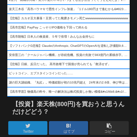
楽天三木谷「高市バラマキで悪性インフレ加速」「1ドル180円まで進むかも&#8230;もう看過できない」
【悲報】カカオ豆大暴落！豆買ってた靴磨きモメン死亡wwwwwwwwwwwwwwwwwwww
【高市悲報】PayPay こっそりIPO価格を下回って終わる
【高市朗報】日本人の株資産、５年で倍増！みんなお金持ちに
【ソフトバンクG悲報】ClaudeのAnthropic, ChatGPTのOpenAIを逆転し評価額9,650億ドル (約154兆円) の世界一価値あるAI企業に……
安倍晋三の「クールジャパン機構」が存続危機。投資の失敗で383億円の累積赤字。2025年度決算も大赤字の可能性。責任の所在はウヤムヤ
【悲報】日銀、反日だった。 高市政権下で国債が売られても「救済せず」
ビットコイン、エプスタインコインだった……
謎の巨大謎組織、『丸紅』。時価総額が初の10兆円超え 24年末の2.6倍、伸び率は謎組織首位
【高市早苗】物価高の昨今、唯一の解決法は株式投資しか無い模様&#x1f4b8;&#x1f4b8;&#x1f4b8;
【投資】楽天株(800円)を買おうと思うん
だけどどう？
Twitter
はてブ
コピー