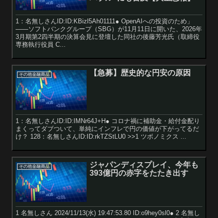
1：名無しさんID:ID:KBizl5Ah01111● OpenAIへの投資のため」
――ソフトバンクグループ（SBG）が11月11日に開いた、2026年
3月期第2四半期の決算会見に登壇した同社の後藤芳光氏（取締役
専務執行役員 C...
【急募】歴史的な円安の原因
その他金融商品
1：名無しさんID:ID:IMNr64J+H● コロナ禍に補助金・給付金配り
まくってダブついて、単純にインフレで円の価値が下がってるだ
け？ 128：名無しさんID:ID:rkTZStLU0 >>1 ツボノミクス ...
ジャパンディスプレイ、今年も
その他金融商品
393億円の赤字をたたき出す
1 名無しさん 2024/11/13(水) 19:47:53.80 ID:o9hey0sl0● 2 名無し