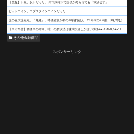
【悲報】日銀、反日だった。 高市政権下で国債が売られても「救済せず」
ビットコイン、エプスタインコインだった……
謎の巨大謎組織、『丸紅』。時価総額が初の10兆円超え 24年末の2.6倍、伸び率は謎組織首位
【高市早苗】物価高の昨今、唯一の解決法は株式投資しか無い模様&#x1f4b8;&#x1f4b8;&#x1f4b8;
その他金融商品
スポンサーリンク