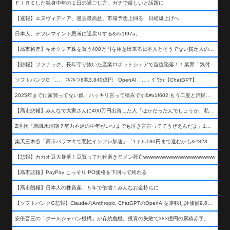
ＦＩＲＥした独身中年の１日の過ごし方、ガチで厳しいと話題に
【速報】エヌヴィディア、過去最高益。市場予想上回る 日経爆上げへ
日本人、デフレマインド思考に逆戻りする&#x1f97a;
【高市格差】キオクシア株を買う400万円を用意出来る日本人とそうでない貧乏人の差が超広まるって事よ
【悲報】ファナック、長年守り抜いた産業ロボットシェアで首位陥落！！業界「気付いたら一気に抜かれていた…」
ソフトバンクG「…」ﾌﾙﾌﾙつ6兆3,840億円 OpenAI「…」ｸﾞﾜｼｬ【ChatGPT】
2025年までに家買ってない奴、ハッキリ言って積みです&#x1f602;もう二度と庶民が買える値段になりません&#x1f602;&#x1f602;&#x1f602;
【高市悲報】みんなで大家さんに400万円出資した人「ばかだったんでしょうか、私は&#x1f622;」
Z世代「就職氷河期？努力不足の中年がいつまでも泣き言言っててうぜえんだよ」1万いいね
楽天三木谷「高市バラマキで悪性インフレ加速」「1ドル180円まで進むかも&#8230;もう看過できない」
【悲報】カカオ豆大暴落！豆買ってた靴磨きモメン死亡wwwwwwwwwwwwwwwwwwww
【高市悲報】PayPay こっそりIPO価格を下回って終わる
【高市朗報】日本人の株資産、５年で倍増！みんなお金持ちに
【ソフトバンクG悲報】ClaudeのAnthropic, ChatGPTのOpenAIを逆転し評価額9,650億ドル (約154兆円) の世界一価値あるAI企業に……
安倍晋三の「クールジャパン機構」が存続危機。投資の失敗で383億円の累積赤字。2025年度決算も大赤字の可能性。責任の所在はウヤムヤ