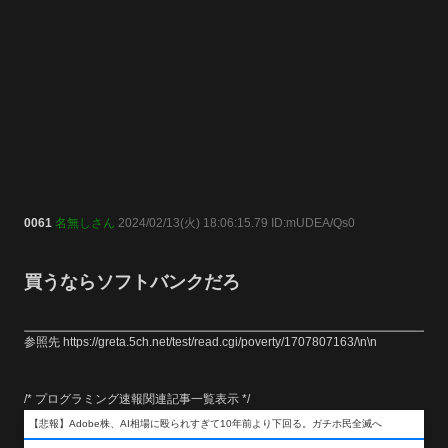
0061
名無しさん
2024/02/13(火) 18:06:15.79 ID:mUDEA/Qs0
買うならソフトバンクだろ
参照先 https://greta.5ch.net/test/read.cgi/poverty/1707807163/\n\n
/* プログラミング速報関連記事一覧表示 */
【悲報】Adobe株、AI相場に殴られすぎて10年前より下回る。ガチホ民全滅へ