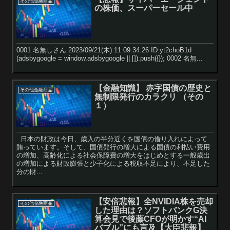
その他金融商品
の株価、スーパーセール中
0001 名無しさん 2023/09/21(木) 11:09:34.26 ID:yt2choB1d
(adsbygoogle = window.adsbygoogle || []).push({}); 0002 名無...
【金融知識】 赤字国債の歴史と
その他金融商品
無制限発行のカラクリ （その
１）
日本の財政は今日、歳入の半分近くを国債の借り入れによって
賄っています。そして、国債発行の増大による国債の利払い費用
の増加、高齢化による社会保障費の増大をはじめとする一般歳出
の増加による財政膨張と少子化による税収不足により、不足した
分の財...
【安倍悲報】全NVIDIA株を売却
その他金融商品
した理由は？ソフトバンクG決
算会見で後藤CFOが明かす“AI
バブル”にも言及【大臣悲報】