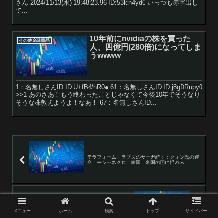
さん 2024/11/13(水) 19:48:23.96 ID:53lcn4yd0 いっつも赤字出し
て...
10年前にnvidiaの株を買った
その他金融商品
人、四億円(280倍)になってしま
うwwww
1：名無しさんID:ID:U+fB4/hR0● 61：名無しさんID:ID:j8gDRupy0
>>1 あのさあ！もう終わったことじゃなくて今後10年でそうなり
そうな株教えようよ！なあ！ 67：名無しさんID...
テラフォーム・ラブズのサーガ続く：クォン氏の運
命、モンテネグロ、韓国、米国の間に揺れる
ワイ、株式投資初心者2週間で60万円含み益が出る
メニュー
ホーム
検索
トップ
サイドバー