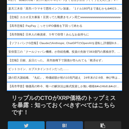
楽天三木谷「高市バラマキで悪性インフレ加速」「1ドル180円まで進むかも&#8230;もう看過できない」
【悲報】カカオ豆大暴落！豆買ってた靴磨きモメン死亡wwwwwwwwwwwwwwwwwwww
【高市悲報】PayPay こっそりIPO価格を下回って終わる
【高市朗報】日本人の株資産、５年で倍増！みんなお金持ちに
【ソフトバンクG悲報】ClaudeのAnthropic, ChatGPTのOpenAIを逆転し評価額9,650億ドル (約154兆円) の世界一価値あるAI企業に……
安倍晋三の「クールジャパン機構」が存続危機。投資の失敗で383億円の累積赤字。2025年度決算も大赤字の可能性。責任の所在はウヤムヤ
【悲報】日銀、反日だった。 高市政権下で国債が売られても「救済せず」
ビットコイン、エプスタインコインだった……
謎の巨大謎組織、『丸紅』。時価総額が初の10兆円超え 24年末の2.6倍、伸び率は謎組織首位
【高市早苗】物価高の昨今、唯一の解決法は株式投資しか無い模様&#x1f4b8;&#x1f4b8;&#x1f4b8;
リップルのCTOがXRP価格のトップミス
を暴露：知っておくべきすべてはこちら
です！