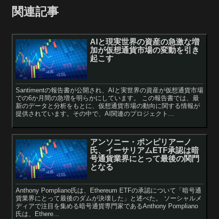
関連記事
AIと現実世界の資産の急激な増
加が仮想通貨市場の変動を引き
起こす
Santimentの報告書が公開され、AIと実世界の資産が仮想通貨市場
での6か月間の急増を明らかにしています。 この報告書では、最
新のデータと分析をもとに、仮想通貨市場の動向に関する情報が
提供されています。その中で、AI関連のプロジェクト...
アンソニー・ポンピリアーノ
氏、イーサリアムETF承認は暗
号通貨業界にとって最後の関門
となる
Anthony Pompliano氏は、Ethereum ETFの承認について「暗号通
貨業界にとって最後のダムが決壊した」と述べた。 ソーシャルメ
ディアで注目を集める暗号通貨専門家であるAnthony Pompliano
氏は、Ethere...