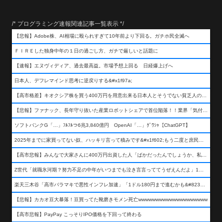
/* プログラミング速報関連記事一覧表示 */
【悲報】Adobe株、AI相場に殴られすぎて10年前より下回る。ガチホ民全滅へ
ＦＩＲＥした独身中年の１日の過ごし方、ガチで厳しいと話題に
【速報】エヌヴィディア、過去最高益。市場予想上回る 日経爆上げへ
日本人、デフレマインド思考に逆戻りする&#x1f97a;
【高市格差】キオクシア株を買う400万円を用意出来る日本人とそうでない貧乏人の差が超広まるって事よ
【悲報】ファナック、長年守り抜いた産業ロボットシェアで首位陥落！！業界「気付いたら一気に抜かれていた…」
ソフトバンクG「…」ﾌﾙﾌﾙつ6兆3,840億円 OpenAI「…」ｸﾞﾜｼｬ【ChatGPT】
2025年までに家買ってない奴、ハッキリ言って積みです&#x1f602;もう二度と庶民が買える値段になりません&#x1f602;&#x1f602;&#x1f602;
【高市悲報】みんなで大家さんに400万円出資した人「ばかだったんでしょうか、私は&#x1f622;」
Z世代「就職氷河期？努力不足の中年がいつまでも泣き言言っててうぜえんだよ」1万いいね
楽天三木谷「高市バラマキで悪性インフレ加速」「1ドル180円まで進むかも&#8230;もう看過できない」
【悲報】カカオ豆大暴落！豆買ってた靴磨きモメン死亡wwwwwwwwwwwwwwwwwwww
【高市悲報】PayPay こっそりIPO価格を下回って終わる