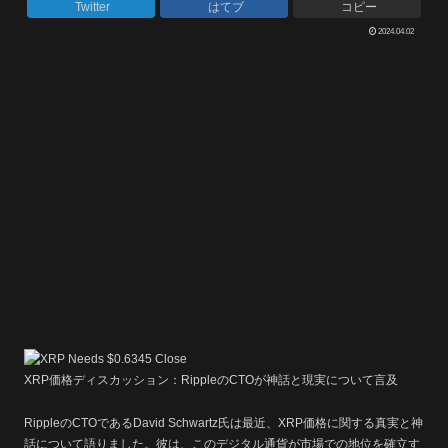
Twitter
はてブ
コピー
2024.04.02
XRP価格ディスカッション：RippleのCTOが神話と現実について言及
RippleのCTOであるDavid Schwartz氏は最近、XRP価格に関する真実と神
話について語りました。彼は、このデジタル通貨が市場での地位を確立す