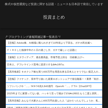
株式や仮想通貨など投資に関する話題・ニュースを日本語で発信しています
投資まとめ
/* プログラミング速報関連記事一覧表示 */
【悲報】Adobe株、AI相場に殴られすぎて10年前より下回る。ガチホ民全滅へ
ＦＩＲＥした独身中年の１日の過ごし方、ガチで厳しいと話題に
【速報】エヌヴィディア、過去最高益。市場予想上回る 日経爆上げへ
日本人、デフレマインド思考に逆戻りする&#x1f97a;
【高市格差】キオクシア株を買う400万円を用意出来る日本人とそうでない貧乏人の差が超広まるって事よ
【悲報】ファナック、長年守り抜いた産業ロボットシェアで首位陥落！！業界「気付いたら一気に抜かれていた…」
ソフトバンクG「…」ﾌﾙﾌﾙつ6兆3,840億円 OpenAI「…」ｸﾞﾜｼｬ【ChatGPT】
2025年までに家買ってない奴、ハッキリ言って積みです&#x1f602;もう二度と庶民が買える値段になりません&#x1f602;&#x1f602;&#x1f602;
【高市悲報】みんなで大家さんに400万円出資した人「ばかだったんでしょうか、私は&#x1f622;」
Z世代「就職氷河期？努力不足の中年がいつまでも泣き言言っててうぜえんだよ」1万いいね