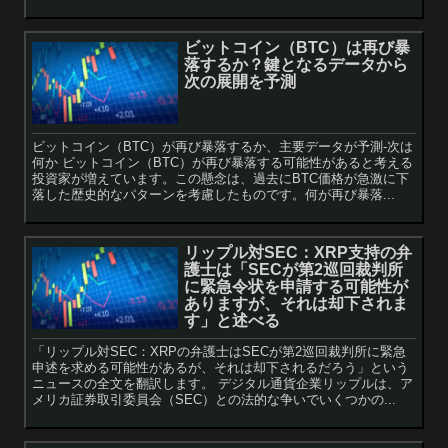
ビットコイン（BTC）は再び暴
落するか？鍵となるデータから
次の展開を予測
ビットコイン（BTC）が再び暴落するか、主要データが予測-次は
何か ビットコイン（BTC）が再び暴落する可能性があると考える
投資家が増えています。この懸念は、過去にBTC価格が急激に下
落した歴史的なパターンを考慮したものです。何が再び暴落...
リップル対SEC：XRP支持の弁
護士は「SECが第2巡回裁判所
に緊急令状を申請する可能性が
ありますが、それは却下されま
す」と述べる
「リップル対SEC：XRPの弁護士はSECが第2巡回裁判所に緊急
申述を求める可能性があるが、それは却下されるだろう」という
ニュースの全文を翻訳します。 デジタル通貨企業リップルは、ア
メリカ証券取引委員会（SEC）との法的な争いでいくつかの...