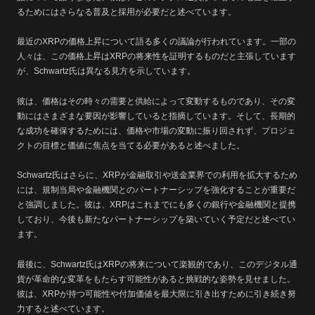
るためにはさらなる普及と採用が必要だと述べています。
最近のXRPの価格上昇について語る多くの議論が行われています。一部の
人々は、この価格上昇はXRPの将来性を証明するものだと主張しています
が、Schwartz氏は異なる見方を示しています。
彼は、価格はその時々の需要と供給によって変動するものであり、その変
動にはさまざまな要因が影響していると指摘しています。そして、長期的
な成功を確保するためには、価格や市場の変動に振り回されず、プロジェ
クトの目標と価値に焦点を当てる必要があると述べました。
Schwartz氏はさらに、XRPが金融取引や送金業界での利用を拡大するため
には、規制当局や金融機関とのパートナーシップを強化することが重要だ
と強調しました。彼は、XRPはこれまでにも多くの銀行や金融機関と提携
しており、今後も新たなパートナーシップを築いていく予定だと述べてい
ます。
最後に、Schwartz氏はXRPの将来について楽観的であり、このデジタル通
貨が革命的な変革をもたらす可能性があると挑戦的な姿勢を見せました。
彼は、XRPが持つ可能性や付加価値を最大限に引き出すために引き続き努
力すると述べています。