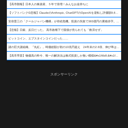
【高市朗報】日本人の株資産、５年で倍増！みんなお金持ちに
【ソフトバンクG悲報】ClaudeのAnthropic, ChatGPTのOpenAIを逆転し評価額9,650億ドル (約154兆円) の世界一価値あるAI企業に……
安倍晋三の「クールジャパン機構」が存続危機。投資の失敗で383億円の累積赤字。2025年度決算も大赤字の可能性。責任の所在はウヤムヤ
【悲報】日銀、反日だった。 高市政権下で国債が売られても「救済せず」
ビットコイン、エプスタインコインだった……
謎の巨大謎組織、『丸紅』。時価総額が初の10兆円超え 24年末の2.6倍、伸び率は謎組織首位
【高市早苗】物価高の昨今、唯一の解決法は株式投資しか無い模様&#x1f4b8;&#x1f4b8;&#x1f4b8;
スポンサーリンク