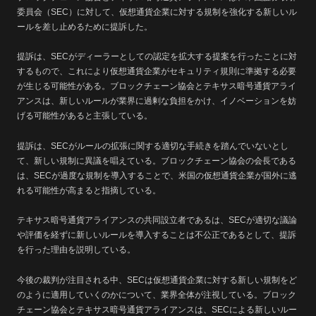
委員会（SEC）に対して、仮想通貨企業に対する規制を強化する新しいル
ールを差し止めるために提訴した。
提訴は、SECがディーラーとしての認定を拡大する提案を行ったことに対
するもので、これにより仮想通貨企業がセキュリティ規則に準拠する必要
が生じる可能性がある。ブロックチェーン協会とテキサス暗号通貨アライ
アンスは、新しいルールが業界に過剰な負担をかけ、イノベーションを妨
げる可能性があると主張している。
提訴は、SECがルールの拡張に関する適切な手続きを踏んでいないとし
て、新しい規制に異議を唱えている。ブロックチェーン協会の会長である
は、SECが過度な規制を導入することで、米国の仮想通貨企業が国外に逃
れる可能性が高まると指摘している。
テキサス暗号通貨アライアンスの共同設立者であるは、SECが適切な議論
や評価を経ずに新しいルールを導入することは不公正であるとして、提訴
を行った理由を説明している。
今後の裁判が注目される中、SECは仮想通貨企業に対する新しい規制をど
のように適用していくのかについて、業界全体が注視している。ブロック
チェーン協会とテキサス暗号通貨アライアンスは、SECによる新しいルー