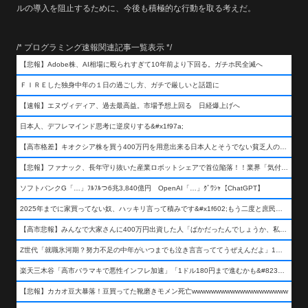
ルの導入を阻止するために、今後も積極的な行動を取る考えだ。
/* プログラミング速報関連記事一覧表示 */
【悲報】Adobe株、AI相場に殴られすぎて10年前より下回る。ガチホ民全滅へ
ＦＩＲＥした独身中年の１日の過ごし方、ガチで厳しいと話題に
【速報】エヌヴィディア、過去最高益。市場予想上回る 日経爆上げへ
日本人、デフレマインド思考に逆戻りする&#x1f97a;
【高市格差】キオクシア株を買う400万円を用意出来る日本人とそうでない貧乏人の差が超広まるって事よ
【悲報】ファナック、長年守り抜いた産業ロボットシェアで首位陥落！！業界「気付いたら一気に抜かれていた…」
ソフトバンクG「…」ﾌﾙﾌﾙつ6兆3,840億円 OpenAI「…」ｸﾞﾜｼｬ【ChatGPT】
2025年までに家買ってない奴、ハッキリ言って積みです&#x1f602;もう二度と庶民が買える値段になりません&#x1f602;&#x1f602;&#x1f602;
【高市悲報】みんなで大家さんに400万円出資した人「ばかだったんでしょうか、私は&#x1f622;」
Z世代「就職氷河期？努力不足の中年がいつまでも泣き言言っててうぜえんだよ」1万いいね
楽天三木谷「高市バラマキで悪性インフレ加速」「1ドル180円まで進むかも&#8230;もう看過できない」
【悲報】カカオ豆大暴落！豆買ってた靴磨きモメン死亡wwwwwwwwwwwwwwwwwwww