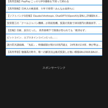
【高市悲報】PayPay こっそりIPO価格を下回って終わる
【高市朗報】日本人の株資産、５年で倍増！みんなお金持ちに
【ソフトバンクG悲報】ClaudeのAnthropic, ChatGPTのOpenAIを逆転し評価額9,650億ドル (約154兆円) の世界一価値あるAI企業に……
安倍晋三の「クールジャパン機構」が存続危機。投資の失敗で383億円の累積赤字。2025年度決算も大赤字の可能性。責任の所在はウヤムヤ
【悲報】日銀、反日だった。 高市政権下で国債が売られても「救済せず」
ビットコイン、エプスタインコインだった……
謎の巨大謎組織、『丸紅』。時価総額が初の10兆円超え 24年末の2.6倍、伸び率は謎組織首位
【高市早苗】物価高の昨今、唯一の解決法は株式投資しか無い模様&#x1f4b8;&#x1f4b8;&#x1f4b8;
スポンサーリンク