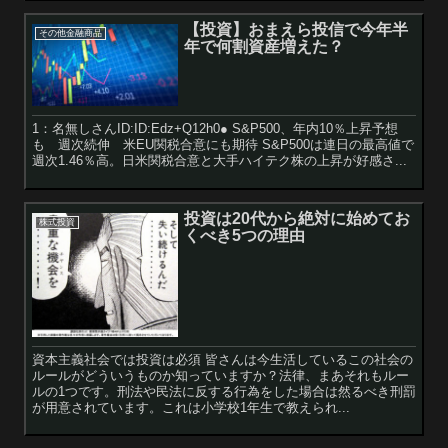
【投資】おまえら投信で今年半
その他金融商品
年で何割資産増えた？
1：名無しさんID:ID:Edz+Q12h0● S&P500、年内10％上昇予想
も 週次続伸 米EU関税合意にも期待 S&P500は連日の最高値で
週次1.46％高。日米関税合意と大手ハイテク株の上昇が好感さ...
投資は20代から絶対に始めてお
株式投資
くべき5つの理由
資本主義社会では投資は必須 皆さんは今生活しているこの社会の
ルールがどういうものか知っていますか？法律、まあそれもルー
ルの1つです。刑法や民法に反する行為をした場合は然るべき刑罰
が用意されています。これは小学校1年生で教えられ...