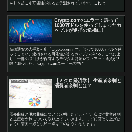
を引き起こす可能性があると予測されています。これは、...
Crypto.comのエラー：誤って
1000万ドルを使ってしまったカ
ップルが逮捕の危機に!
仮想通貨の大手取引所「Crypto.com」で、誤って1000万ドルを使
ってしまい、逮捕される可能性があるカップルがいる。これによ
り、一部の取引所が保有するデジタル資産やフィアット通貨が大
幅に減少した。 Crypto.comユーザーの中に...
【ミクロ経済学】 生産者余剰と
ミクロ経済学
消費者余剰とは？
需要曲線と供給曲線について説明したところで、次は消費者余剰
と生産者余剰について取り上げていきます。まず前回取り上げた
ように需要曲線と供給曲線は下のようになります。 ...