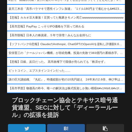
楽天三木谷「高市バラマキで悪性インフレ加速」「1ドル180円まで進むかも&#8230;もう看過できない」
【悲報】カカオ豆大暴落！豆買ってた靴磨きモメン死亡wwwwwwwwwwwwwwwwwwww
【高市悲報】PayPay こっそりIPO価格を下回って終わる
【高市朗報】日本人の株資産、５年で倍増！みんなお金持ちに
【ソフトバンクG悲報】ClaudeのAnthropic, ChatGPTのOpenAIを逆転し評価額9,650億ドル (約154兆円) の世界一価値あるAI企業に……
安倍晋三の「クールジャパン機構」が存続危機。投資の失敗で383億円の累積赤字。2025年度決算も大赤字の可能性。責任の所在はウヤムヤ
【悲報】日銀、反日だった。 高市政権下で国債が売られても「救済せず」
ビットコイン、エプスタインコインだった……
謎の巨大謎組織、『丸紅』。時価総額が初の10兆円超え 24年末の2.6倍、伸び率は謎組織首位
【高市早苗】物価高の昨今、唯一の解決法は株式投資しか無い模様&#x1f4b8;&#x1f4b8;&#x1f4b8;
ブロックチェーン協会とテキサス暗号通
貨連盟、SECに対して「ディーラールー
ル」の拡張を提訴