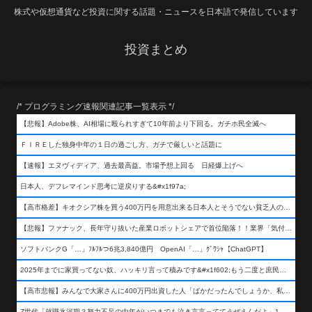
株式や仮想通貨など投資に関する話題・ニュースを日本語で発信しています
投資まとめ
/* プログラミング速報関連記事一覧表示 */
【悲報】Adobe株、AI相場に殴られすぎて10年前より下回る。ガチホ民全滅へ
ＦＩＲＥした独身中年の１日の過ごし方、ガチで厳しいと話題に
【速報】エヌヴィディア、過去最高益。市場予想上回る 日経爆上げへ
日本人、デフレマインド思考に逆戻りする&#x1f97a;
【高市格差】キオクシア株を買う400万円を用意出来る日本人とそうでない貧乏人の差が超広まるって事よ
【悲報】ファナック、長年守り抜いた産業ロボットシェアで首位陥落！！業界「気付いたら一気に抜かれていた…」
ソフトバンクG「…」ﾌﾙﾌﾙつ6兆3,840億円 OpenAI「…」ｸﾞﾜｼｬ【ChatGPT】
2025年までに家買ってない奴、ハッキリ言って積みです&#x1f602;もう二度と庶民が買える値段になりません&#x1f602;&#x1f602;&#x1f602;
【高市悲報】みんなで大家さんに400万円出資した人「ばかだったんでしょうか、私は&#x1f622;」
Z世代「就職氷河期？努力不足の中年がいつまでも泣き言言っててうぜえんだよ」1万いいね