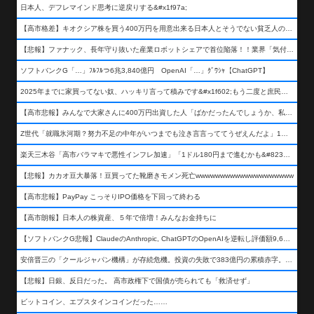
日本人、デフレマインド思考に逆戻りする&#x1f97a;
【高市格差】キオクシア株を買う400万円を用意出来る日本人とそうでない貧乏人の差が超広まるって事よ
【悲報】ファナック、長年守り抜いた産業ロボットシェアで首位陥落！！業界「気付いたら一気に抜かれていた…」
ソフトバンクG「…」ﾌﾙﾌﾙつ6兆3,840億円 OpenAI「…」ｸﾞﾜｼｬ【ChatGPT】
2025年までに家買ってない奴、ハッキリ言って積みです&#x1f602;もう二度と庶民が買える値段になりません&#x1f602;&#x1f602;&#x1f602;
【高市悲報】みんなで大家さんに400万円出資した人「ばかだったんでしょうか、私は&#x1f622;」
Z世代「就職氷河期？努力不足の中年がいつまでも泣き言言っててうぜえんだよ」1万いいね
楽天三木谷「高市バラマキで悪性インフレ加速」「1ドル180円まで進むかも&#8230;もう看過できない」
【悲報】カカオ豆大暴落！豆買ってた靴磨きモメン死亡wwwwwwwwwwwwwwwwwwww
【高市悲報】PayPay こっそりIPO価格を下回って終わる
【高市朗報】日本人の株資産、５年で倍増！みんなお金持ちに
【ソフトバンクG悲報】ClaudeのAnthropic, ChatGPTのOpenAIを逆転し評価額9,650億ドル (約154兆円) の世界一価値あるAI企業に……
安倍晋三の「クールジャパン機構」が存続危機。投資の失敗で383億円の累積赤字。2025年度決算も大赤字の可能性。責任の所在はウヤムヤ
【悲報】日銀、反日だった。 高市政権下で国債が売られても「救済せず」
ビットコイン、エプスタインコインだった……