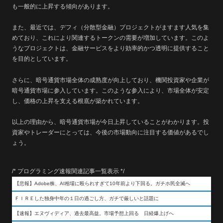
も一般的に上昇する傾向があります。
また、最近では、デフィ（分散型金融）プロジェクトがますます人気を集
めており、これにより関連するトークンの需要が増加しています。このよ
うなプロジェクトは、金融サービスをより効率的かつ透明に提供すること
を目的としています。
さらに、暗号通貨市場全体の成熟度が向上しており、機関投資家や企業が
暗号通貨市場に参入しています。このような参入により、市場全体が安定
し、価格の上昇を支える根底が築かれています。
以上の理由から、暗号通貨市場が今日上昇していることがわかります。投
資家やトレーダーにとっては、今後の市場動向に注目する価値があるでし
ょう。
/* プログラミング速報関連記事一覧表示 */
【悲報】Adobe株、AI相場に殴られすぎて10年前より下回る。ガチホ民全滅へ
ＦＩＲＥした独身中年の１日の過ごし方、ガチで厳しいと話題に
【速報】エヌヴィディア、過去最高益。市場予想上回る 日経爆上げへ