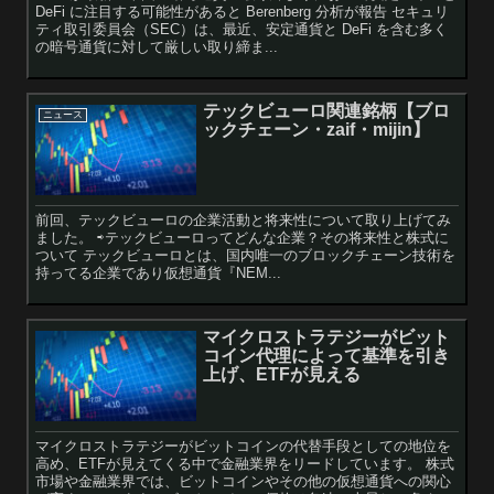
DeFi に注目する可能性があると Berenberg 分析が報告 セキュリ
ティ取引委員会（SEC）は、最近、安定通貨と DeFi を含む多く
の暗号通貨に対して厳しい取り締ま...
テックビューロ関連銘柄【ブロ
ニュース
ックチェーン・zaif・mijin】
前回、テックビューロの企業活動と将来性について取り上げてみ
ました。 ⇨テックビューロってどんな企業？その将来性と株式に
ついて テックビューロとは、国内唯一のブロックチェーン技術を
持ってる企業であり仮想通貨『NEM...
マイクロストラテジーがビット
コイン代理によって基準を引き
上げ、ETFが見える
マイクロストラテジーがビットコインの代替手段としての地位を
高め、ETFが見えてくる中で金融業界をリードしています。 株式
市場や金融業界では、ビットコインやその他の仮想通貨への関心