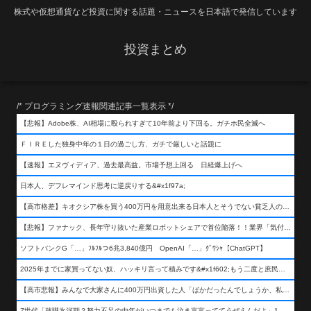
株式や仮想通貨など投資に関する話題・ニュースを日本語で発信しています
投資まとめ
/* プログラミング速報関連記事一覧表示 */
【悲報】Adobe株、AI相場に殴られすぎて10年前より下回る。ガチホ民全滅へ
ＦＩＲＥした独身中年の１日の過ごし方、ガチで厳しいと話題に
【速報】エヌヴィディア、過去最高益。市場予想上回る 日経爆上げへ
日本人、デフレマインド思考に逆戻りする&#x1f97a;
【高市格差】キオクシア株を買う400万円を用意出来る日本人とそうでない貧乏人の差が超広まるって事よ
【悲報】ファナック、長年守り抜いた産業ロボットシェアで首位陥落！！業界「気付いたら一気に抜かれていた…」
ソフトバンクG「…」ﾌﾙﾌﾙつ6兆3,840億円 OpenAI「…」ｸﾞﾜｼｬ【ChatGPT】
2025年までに家買ってない奴、ハッキリ言って積みです&#x1f602;もう二度と庶民が買える値段になりません&#x1f602;&#x1f602;&#x1f602;
【高市悲報】みんなで大家さんに400万円出資した人「ばかだったんでしょうか、私は&#x1f622;」
Z世代「就職氷河期？努力不足の中年がいつまでも泣き言言っててうぜえんだよ」1万いいね