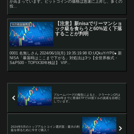
が高まっています。ビットコインの価格は急速に上昇し、多くの
投...
【注意】新nisaでリーマンショ
その他金融商品
ック級を食らうと60%近く下落
することが判明
0001 名無しさん 2024/06/10(月) 19:35:19.98 ID:UQkuYrYP0● 新
NISA「暴落時はここまで下がる」対処法は3つ【全世界株式・
S&P500・TOPIX30年検証】 VIP...
ブルームバーグの報告によると、クラーケンCFは
2024年までに香港ETFで10億ドルの資産を目標と
しています。
2024年5月のトップアルトコイン選択肢：最大の利
益を得るために今すぐ購入！