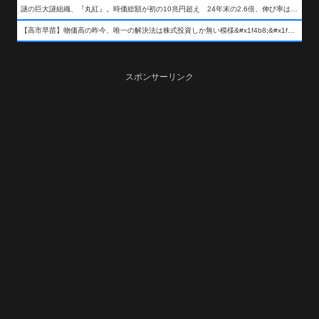
謎の巨大謎組織、『丸紅』。時価総額が初の10兆円超え 24年末の2.6倍、伸び率は謎組織首位
【高市早苗】物価高の昨今、唯一の解決法は株式投資しか無い模様&#x1f4b8;&#x1f4b8;&#x1f4b8;
スポンサーリンク