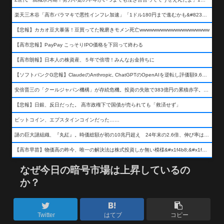
楽天三木谷「高市バラマキで悪性インフレ加速」「1ドル180円まで進むかも&#8230;もう看過できない」
【悲報】カカオ豆大暴落！豆買ってた靴磨きモメン死亡wwwwwwwwwwwwwwwwwwww
【高市悲報】PayPay こっそりIPO価格を下回って終わる
【高市朗報】日本人の株資産、５年で倍増！みんなお金持ちに
【ソフトバンクG悲報】ClaudeのAnthropic, ChatGPTのOpenAIを逆転し評価額9,650億ドル (約154兆円) の世界一価値あるAI企業に……
安倍晋三の「クールジャパン機構」が存続危機。投資の失敗で383億円の累積赤字。2025年度決算も大赤字の可能性。責任の所在はウヤムヤ
【悲報】日銀、反日だった。 高市政権下で国債が売られても「救済せず」
ビットコイン、エプスタインコインだった……
謎の巨大謎組織、『丸紅』。時価総額が初の10兆円超え 24年末の2.6倍、伸び率は謎組織首位
【高市早苗】物価高の昨今、唯一の解決法は株式投資しか無い模様&#x1f4b8;&#x1f4b8;&#x1f4b8;
なぜ今日の暗号市場は上昇しているの
か？
Twitter
はてブ
コピー