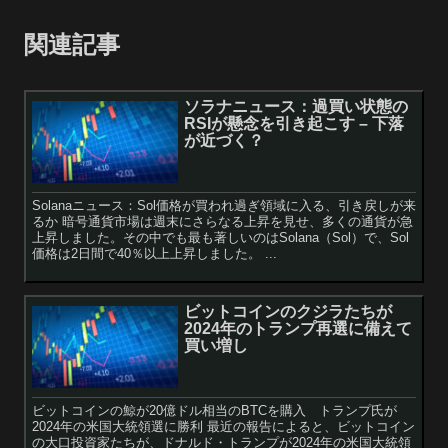
関連記事
ソラナニュース：過買い状態の
RSIが懸念を引き起こす – 下落
が近づく？
Solanaニュース：Sol価格が買われ過ぎ領域に入る、引き戻しが来
るか 暗号通貨市場は週末にさらなる上昇を見せ、多くの通貨が急
上昇しました。その中でも最も著しいのはSolana（Sol）で、Sol
価格は2日間で40％以上上昇しました。 ...
ビットコインのクジラたちが
2024年のトランプ再選に備えて
買い増し
ビットコインの鯨が20億ドル相当のBTCを購入 トランプ氏が
2024年の米国大統領選に勝利 最近の報告によると、ビットコイン
の大口投資家たちが、ドナルド・トランプが2024年の米国大統領