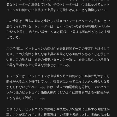
名なトレーダーが主張している。そのトレーダーは、今後数か月でビット
コインが前例のない価格まで上昇する可能性があることを指摘している。
この情報は、過去の動向と比較して現在のチャートパターンを見ることで
裏付けられている。トレーダーは、ビットコインの価格が現在のレベルか
ら62％上昇し、過去の相場サイクルと同様に上昇する可能性があると主張
している。
この予測は、ビットコインの価格が過去数週間で一定の安定性を維持して
おり、この安定性が新たな急上昇の要因となる可能性があることを示して
いる。この動きは、過去の相場パターンと一致し、過去に見られた急激な
上昇を予測する上で重要な要素となっている。
トレーダーは、ビットコインが今後数か月で前例のない高値に到達する可
能性があることを確信しており、投資家にとってこれは大きな機会となる
かもしれないと述べている。彼は、過去の相場動向を分析し、そのパター
ンが今後のビットコイン価格の動向にどのように影響を与える可能性があ
るかを詳しく説明している。
これにより、ビットコインの価格が今後数か月で急激に上昇する可能性が
高いことが示されている。投資家はこの情報を考慮に入れ、将来の市場動