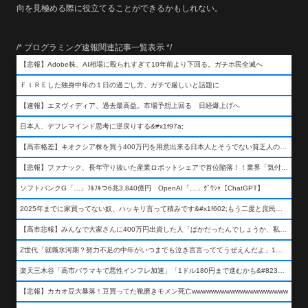
向を見極める際に役立てることができるかもしれない。
/* プログラミング速報関連記事一覧表示 */
【悲報】Adobe株、AI相場に殴られすぎて10年前より下回る。ガチホ民全滅へ
ＦＩＲＥした独身中年の１日の過ごし方、ガチで厳しいと話題に
【速報】エヌヴィディア、過去最高益。市場予想上回る 日経爆上げへ
日本人、デフレマインド思考に逆戻りする&#x1f97a;
【高市格差】キオクシア株を買う400万円を用意出来る日本人とそうでない貧乏人の差が超広まるって事よ
【悲報】ファナック、長年守り抜いた産業ロボットシェアで首位陥落！！業界「気付いたら一気に抜かれていた…」
ソフトバンクG「…」ﾌﾙﾌﾙつ6兆3,840億円 OpenAI「…」ｸﾞﾜｼｬ【ChatGPT】
2025年までに家買ってない奴、ハッキリ言って積みです&#x1f602;もう二度と庶民が買える値段になりません&#x1f602;&#x1f602;&#x1f602;
【高市悲報】みんなで大家さんに400万円出資した人「ばかだったんでしょうか、私は&#x1f622;」
Z世代「就職氷河期？努力不足の中年がいつまでも泣き言言っててうぜえんだよ」1万いいね
楽天三木谷「高市バラマキで悪性インフレ加速」「1ドル180円まで進むかも&#8230;もう看過できない」
【悲報】カカオ豆大暴落！豆買ってた靴磨きモメン死亡wwwwwwwwwwwwwwwwwwww