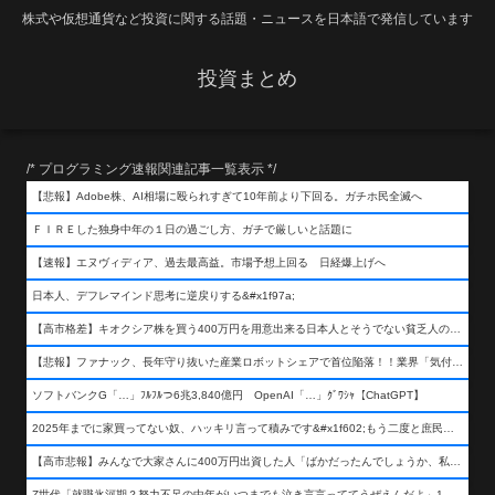
株式や仮想通貨など投資に関する話題・ニュースを日本語で発信しています
投資まとめ
/* プログラミング速報関連記事一覧表示 */
【悲報】Adobe株、AI相場に殴られすぎて10年前より下回る。ガチホ民全滅へ
ＦＩＲＥした独身中年の１日の過ごし方、ガチで厳しいと話題に
【速報】エヌヴィディア、過去最高益。市場予想上回る 日経爆上げへ
日本人、デフレマインド思考に逆戻りする&#x1f97a;
【高市格差】キオクシア株を買う400万円を用意出来る日本人とそうでない貧乏人の差が超広まるって事よ
【悲報】ファナック、長年守り抜いた産業ロボットシェアで首位陥落！！業界「気付いたら一気に抜かれていた…」
ソフトバンクG「…」ﾌﾙﾌﾙつ6兆3,840億円 OpenAI「…」ｸﾞﾜｼｬ【ChatGPT】
2025年までに家買ってない奴、ハッキリ言って積みです&#x1f602;もう二度と庶民が買える値段になりません&#x1f602;&#x1f602;&#x1f602;
【高市悲報】みんなで大家さんに400万円出資した人「ばかだったんでしょうか、私は&#x1f622;」
Z世代「就職氷河期？努力不足の中年がいつまでも泣き言言っててうぜえんだよ」1万いいね