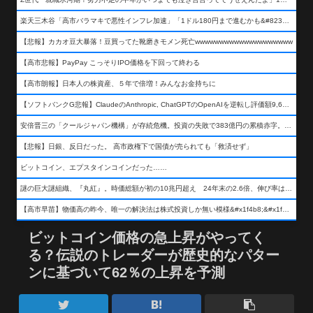
楽天三木谷「高市バラマキで悪性インフレ加速」「1ドル180円まで進むかも&#8230;もう看過できない」
【悲報】カカオ豆大暴落！豆買ってた靴磨きモメン死亡wwwwwwwwwwwwwwwwwwww
【高市悲報】PayPay こっそりIPO価格を下回って終わる
【高市朗報】日本人の株資産、５年で倍増！みんなお金持ちに
【ソフトバンクG悲報】ClaudeのAnthropic, ChatGPTのOpenAIを逆転し評価額9,650億ドル (約154兆円) の世界一価値あるAI企業に……
安倍晋三の「クールジャパン機構」が存続危機。投資の失敗で383億円の累積赤字。2025年度決算も大赤字の可能性。責任の所在はウヤムヤ
【悲報】日銀、反日だった。 高市政権下で国債が売られても「救済せず」
ビットコイン、エプスタインコインだった……
謎の巨大謎組織、『丸紅』。時価総額が初の10兆円超え 24年末の2.6倍、伸び率は謎組織首位
【高市早苗】物価高の昨今、唯一の解決法は株式投資しか無い模様&#x1f4b8;&#x1f4b8;&#x1f4b8;
ビットコイン価格の急上昇がやってく
る？伝説のトレーダーが歴史的なパター
ンに基づいて62％の上昇を予測