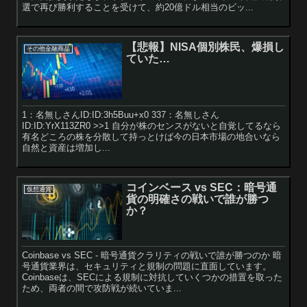
選で再び勝利することを受けて、約20億ドル相当のビッ...
【悲報】NISA個別株民、爆損し
その他金融商品
ていた…
1：名無しさんID:ID:3h5Buu+x0 337：名無しさん
ID:ID:YrX113ZR0 >>1 自分が株のセンスがないと自覚してるなら
有名どころの株を分散して持っとけば今の日本市場の地合いなら
自然と資産は増加し...
コインベース vs SEC：暗号通
仮想通貨
貨の明確さの戦いで誰が勝つ
か？
Coinbase vs SEC - 暗号通貨クラリティの戦いで誰が勝つのか 暗
号通貨業界は、セキュリティと規制の問題に直面しています。
Coinbaseは、SECによる規制に対抗していくつかの措置を取った
ため、両者の間で攻防戦が続いていま...