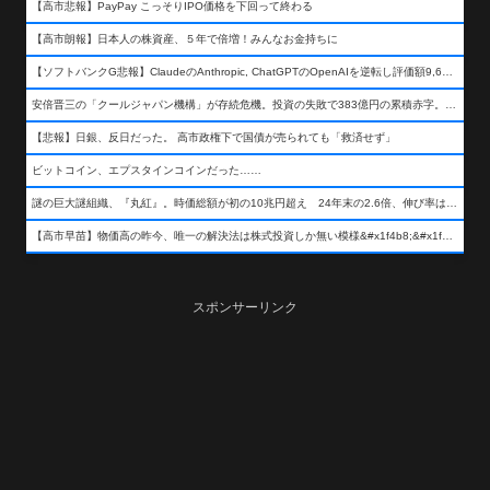
【高市悲報】PayPay こっそりIPO価格を下回って終わる
【高市朗報】日本人の株資産、５年で倍増！みんなお金持ちに
【ソフトバンクG悲報】ClaudeのAnthropic, ChatGPTのOpenAIを逆転し評価額9,650億ドル (約154兆円) の世界一価値あるAI企業に……
安倍晋三の「クールジャパン機構」が存続危機。投資の失敗で383億円の累積赤字。2025年度決算も大赤字の可能性。責任の所在はウヤムヤ
【悲報】日銀、反日だった。 高市政権下で国債が売られても「救済せず」
ビットコイン、エプスタインコインだった……
謎の巨大謎組織、『丸紅』。時価総額が初の10兆円超え 24年末の2.6倍、伸び率は謎組織首位
【高市早苗】物価高の昨今、唯一の解決法は株式投資しか無い模様&#x1f4b8;&#x1f4b8;&#x1f4b8;
スポンサーリンク