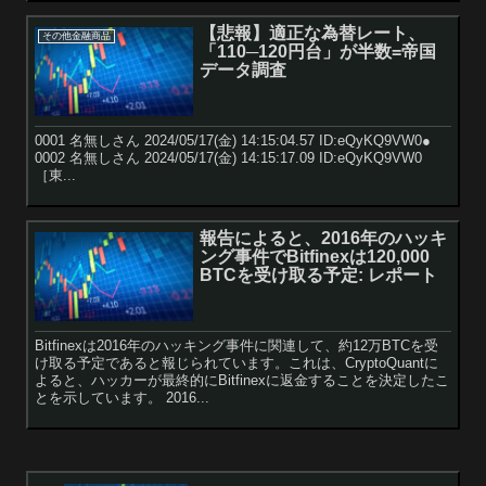
【悲報】適正な為替レート、
その他金融商品
「110─120円台」が半数=帝国
データ調査
0001 名無しさん 2024/05/17(金) 14:15:04.57 ID:eQyKQ9VW0●
0002 名無しさん 2024/05/17(金) 14:15:17.09 ID:eQyKQ9VW0
［東...
報告によると、2016年のハッキ
ング事件でBitfinexは120,000
BTCを受け取る予定: レポート
Bitfinexは2016年のハッキング事件に関連して、約12万BTCを受
け取る予定であると報じられています。これは、CryptoQuantに
よると、ハッカーが最終的にBitfinexに返金することを決定したこ
とを示しています。 2016...