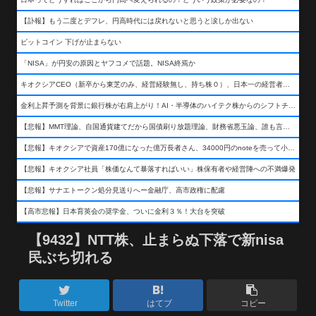
【訃報】もう二度とデフレ、円高時代には戻れないと思うと涙しか出ない
ビットコイン 下げが止まらない
「NISA」が円安の原因とヤフコメで話題。NISA終焉か
キオクシアCEO（新卒から東芝のみ、経営経験無し、持ち株０）、日本一の経営者になる…
金利上昇予測を背景に銀行株が右肩上がり！AI・半導体のハイテク株からのシフトチェンジも
【悲報】MMT理論、自国通貨建てだから国債刷り放題理論、財務省悪玉論、誰も言わなくなるwwwwwwwwwwwwwww
【悲報】キオクシアで資産170億になった億万長者さん、34000円のnoteを売って小銭を稼いでしまうwwwwwwwwwwwwwwwwwwww
【悲報】キオクシア社員「株価なんて暴落すればいい」株保有者や経営陣への不満爆発
【悲報】サナエトークン処分見送りへー金融庁、高市政権に配慮
【高市悲報】日本育英会の奨学金、ついに金利３％！大台を突破
【9432】NTT株、止まらぬ下落で新nisa
民ぶち切れる
Twitter
はてブ
コピー