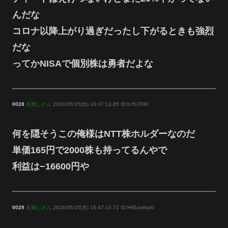
んだな
コロナ以降上がり過ぎだったし下がるときも強烈
だな
ってかNISAで個別株は勇者だよな
0028
名無しさん
2024/05/15(水) 18:47:13.85 ID:fc/fUTlH0
何を隠そうこの俺様はNTT株ホルダーなのだ
単価165円で2000株も持ってるんやで
利益は−16600円や
0029
名無しさん
2024/05/15(水) 18:47:14.71 ID:H66zwNut0