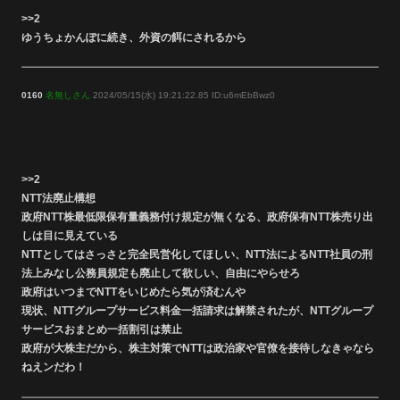
>>2
ゆうちょかんぽに続き、外資の餌にされるから
0160
名無しさん
2024/05/15(水) 19:21:22.85 ID:u6mEbBwz0
>>2
NTT法廃止構想
政府NTT株最低限保有量義務付け規定が無くなる、政府保有NTT株売り出
しは目に見えている
NTTとしてはさっさと完全民営化してほしい、NTT法によるNTT社員の刑
法上みなし公務員規定も廃止して欲しい、自由にやらせろ
政府はいつまでNTTをいじめたら気が済むんや
現状、NTTグループサービス料金一括請求は解禁されたが、NTTグループ
サービスおまとめ一括割引は禁止
政府が大株主だから、株主対策でNTTは政治家や官僚を接待しなきゃなら
ねえンだわ！