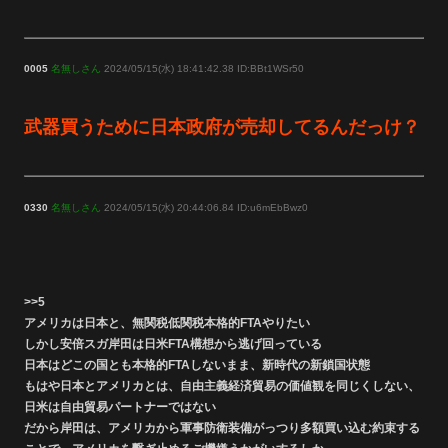
0005
名無しさん
2024/05/15(水) 18:41:42.38 ID:BBt1WSr50
武器買うために日本政府が売却してるんだっけ？
0330
名無しさん
2024/05/15(水) 20:44:06.84 ID:u6mEbBwz0
>>5
アメリカは日本と、無関税低関税本格的FTAやりたい
しかし安倍スガ岸田は日米FTA構想から逃げ回っている
日本はどこの国とも本格的FTAしないまま、新時代の新鎖国状態
もはや日本とアメリカとは、自由主義経済貿易の価値観を同じくしない、
日米は自由貿易パートナーではない
だから岸田は、アメリカから軍事防衛装備がっつり多額買い込む約束する