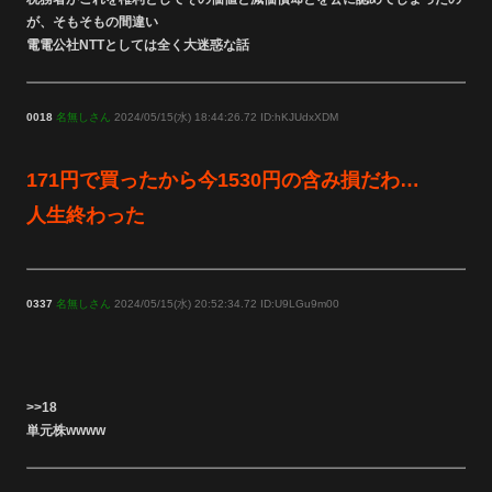
が、そもそもの間違い
電電公社NTTとしては全く大迷惑な話
0018
名無しさん
2024/05/15(水) 18:44:26.72 ID:hKJUdxXDM
171円で買ったから今1530円の含み損だわ…
人生終わった
0337
名無しさん
2024/05/15(水) 20:52:34.72 ID:U9LGu9m00
>>18
単元株wwww