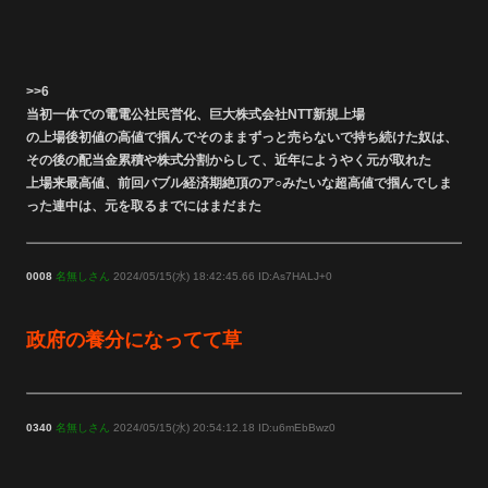
>>6
当初一体での電電公社民営化、巨大株式会社NTT新規上場
の上場後初値の高値で掴んでそのままずっと売らないで持ち続けた奴は、
その後の配当金累積や株式分割からして、近年にようやく元が取れた
上場来最高値、前回バブル経済期絶頂のア○みたいな超高値で掴んでしま
った連中は、元を取るまでにはまだまた
0008
名無しさん
2024/05/15(水) 18:42:45.66 ID:As7HALJ+0
政府の養分になってて草
0340
名無しさん
2024/05/15(水) 20:54:12.18 ID:u6mEbBwz0