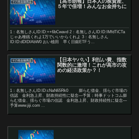
【高市朗報】日本人の株資産、
その他金融商品
５年で倍増！みんなお金持ちに
1：名無しさんID:ID:++6bCwavd 2：名無しさんID:ID:IMfdTiCTa
じゃあ種銭くれよ1万でいいからくれよ 3：名無しさん
ID:ID:dDIDIAbW0 おい植田 早く日銀ETFう...
【日本ヤバい】利払い費、指数
その他金融商品
関数的に激増！これが高市の攻
めの経済政策か？！
1：名無しさんID:ID:cNaN65Rk0 膨らむ借金、揺らぐ市場の
信認 金利急上昇、財政持続性に疑念―予算：時事ドットコム膨
らむ借金、揺らぐ市場の信認 金利急上昇、財政持続性に疑念―
予算www.jiji.com ...