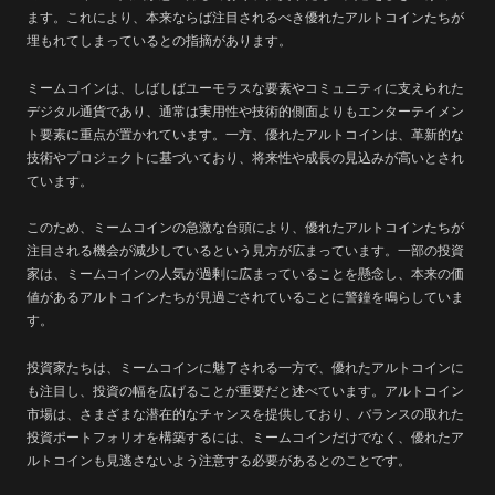
ます。これにより、本来ならば注目されるべき優れたアルトコインたちが
埋もれてしまっているとの指摘があります。
ミームコインは、しばしばユーモラスな要素やコミュニティに支えられた
デジタル通貨であり、通常は実用性や技術的側面よりもエンターテイメン
ト要素に重点が置かれています。一方、優れたアルトコインは、革新的な
技術やプロジェクトに基づいており、将来性や成長の見込みが高いとされ
ています。
このため、ミームコインの急激な台頭により、優れたアルトコインたちが
注目される機会が減少しているという見方が広まっています。一部の投資
家は、ミームコインの人気が過剰に広まっていることを懸念し、本来の価
値があるアルトコインたちが見過ごされていることに警鐘を鳴らしていま
す。
投資家たちは、ミームコインに魅了される一方で、優れたアルトコインに
も注目し、投資の幅を広げることが重要だと述べています。アルトコイン
市場は、さまざまな潜在的なチャンスを提供しており、バランスの取れた
投資ポートフォリオを構築するには、ミームコインだけでなく、優れたア
ルトコインも見逃さないよう注意する必要があるとのことです。