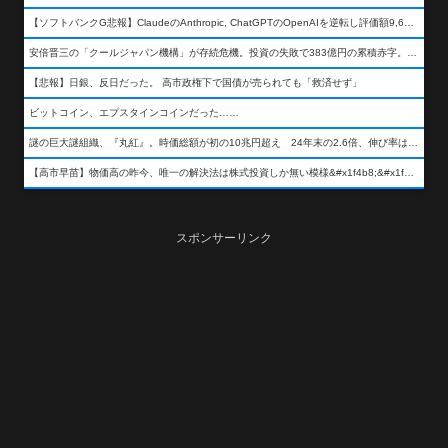
【ソフトバンクG悲報】ClaudeのAnthropic, ChatGPTのOpenAIを逆転し評価額9,650億ドル (約154兆円) の世界一価値あるAI企業に……
安倍晋三の「クールジャパン機構」が存続危機。投資の失敗で383億円の累積赤字。2025年度決算も大赤字の可能性。責任の所在はウヤムヤ
【悲報】日銀、反日だった。 高市政権下で国債が売られても「救済せず」
ビットコイン、エプスタインコインだった……
謎の巨大謎組織、『丸紅』。時価総額が初の10兆円超え 24年末の2.6倍、伸び率は謎組織首位
【高市早苗】物価高の昨今、唯一の解決法は株式投資しか無い模様&#x1f4b8;&#x1f4b8;&#x1f4b8;
スポンサーリンク