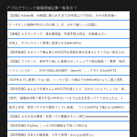
/* プログラミング速報関連記事一覧表示 */
【悲報】Adobe株、AI相場に殴られすぎて10年前より下回る。ガチホ民全滅へ
ＦＩＲＥした独身中年の１日の過ごし方、ガチで厳しいと話題に
【速報】エヌヴィディア、過去最高益。市場予想上回る 日経爆上げへ
日本人、デフレマインド思考に逆戻りする&#x1f97a;
【高市格差】キオクシア株を買う400万円を用意出来る日本人とそうでない貧乏人の差が超広まるって事よ
【悲報】ファナック、長年守り抜いた産業ロボットシェアで首位陥落！！業界「気付いたら一気に抜かれていた…」
ソフトバンクG「…」ﾌﾙﾌﾙつ6兆3,840億円 OpenAI「…」ｸﾞﾜｼｬ【ChatGPT】
2025年までに家買ってない奴、ハッキリ言って積みです&#x1f602;もう二度と庶民が買える値段になりません&#x1f602;&#x1f602;&#x1f602;
【高市悲報】みんなで大家さんに400万円出資した人「ばかだったんでしょうか、私は&#x1f622;」
Z世代「就職氷河期？努力不足の中年がいつまでも泣き言言っててうぜえんだよ」1万いいね
楽天三木谷「高市バラマキで悪性インフレ加速」「1ドル180円まで進むかも&#8230;もう看過できない」
【悲報】カカオ豆大暴落！豆買ってた靴磨きモメン死亡wwwwwwwwwwwwwwwwwwww
【高市悲報】PayPay こっそりIPO価格を下回って終わる
【高市朗報】日本人の株資産、５年で倍増！みんなお金持ちに