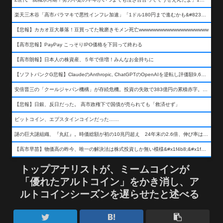
楽天三木谷「高市バラマキで悪性インフレ加速」「1ドル180円まで進むかも&#8230;もう看過できない」
【悲報】カカオ豆大暴落！豆買ってた靴磨きモメン死亡wwwwwwwwwwwwwwwwwwww
【高市悲報】PayPay こっそりIPO価格を下回って終わる
【高市朗報】日本人の株資産、５年で倍増！みんなお金持ちに
【ソフトバンクG悲報】ClaudeのAnthropic, ChatGPTのOpenAIを逆転し評価額9,650億ドル (約154兆円) の世界一価値あるAI企業に……
安倍晋三の「クールジャパン機構」が存続危機。投資の失敗で383億円の累積赤字。2025年度決算も大赤字の可能性。責任の所在はウヤムヤ
【悲報】日銀、反日だった。 高市政権下で国債が売られても「救済せず」
ビットコイン、エプスタインコインだった……
謎の巨大謎組織、『丸紅』。時価総額が初の10兆円超え 24年末の2.6倍、伸び率は謎組織首位
【高市早苗】物価高の昨今、唯一の解決法は株式投資しか無い模様&#x1f4b8;&#x1f4b8;&#x1f4b8;
トップアナリストが、ミームコインが
「優れたアルトコイン」をかき消し、ア
ルトコインシーズンを遅らせたと述べる