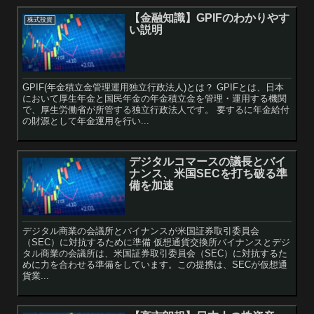
【金融知識】GPIFのわかりやす
株式投資
い説明
GPIF(年金積立金管理運用独立行政法人)とは？ GPIFとは、日本
において厚生年金と国民年金の年金積立金を管理・運用する機関
で、厚生労働省が所管する独立行政法人です。 要するに年金給付
の財源として年金運用を行い...
デジタルコマースの議長とバイ
ナンス、米国SECを打ち破る準
備を加速
デジタル商業の会議所とバイナンスが米国証券取引委員会
（SEC）に対抗するために準備 仮想通貨交換所バイナンスとデジ
タル商業の会議所は、米国証券取引委員会（SEC）に対抗するた
めに力を合わせる準備をしています。この提携は、SECが仮想通
貨業...