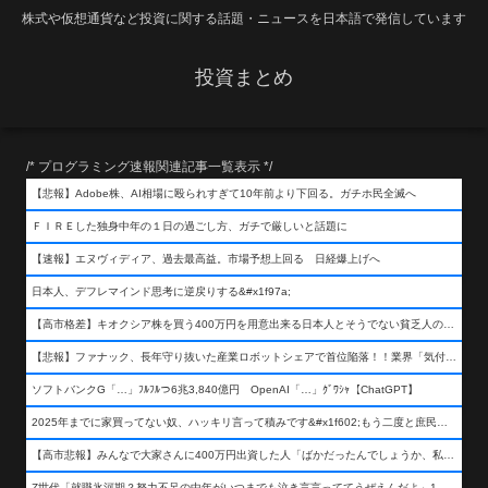
株式や仮想通貨など投資に関する話題・ニュースを日本語で発信しています
投資まとめ
/* プログラミング速報関連記事一覧表示 */
【悲報】Adobe株、AI相場に殴られすぎて10年前より下回る。ガチホ民全滅へ
ＦＩＲＥした独身中年の１日の過ごし方、ガチで厳しいと話題に
【速報】エヌヴィディア、過去最高益。市場予想上回る 日経爆上げへ
日本人、デフレマインド思考に逆戻りする&#x1f97a;
【高市格差】キオクシア株を買う400万円を用意出来る日本人とそうでない貧乏人の差が超広まるって事よ
【悲報】ファナック、長年守り抜いた産業ロボットシェアで首位陥落！！業界「気付いたら一気に抜かれていた…」
ソフトバンクG「…」ﾌﾙﾌﾙつ6兆3,840億円 OpenAI「…」ｸﾞﾜｼｬ【ChatGPT】
2025年までに家買ってない奴、ハッキリ言って積みです&#x1f602;もう二度と庶民が買える値段になりません&#x1f602;&#x1f602;&#x1f602;
【高市悲報】みんなで大家さんに400万円出資した人「ばかだったんでしょうか、私は&#x1f622;」
Z世代「就職氷河期？努力不足の中年がいつまでも泣き言言っててうぜえんだよ」1万いいね