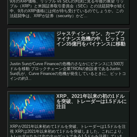
9月のXRP価格、リップル vs SECの判決に見る今後の展望 リッ
プル（XRP）と米国証券取引委員会（SEC）との法廷闘争が続く
中、9月のXRP価格には何が待ち受けているのでしょうか。この
法廷闘争は、XRPが証券（security）かど...
ジャスティン・サン、カーブフ
ァイナンス危機の中、ビットコ
イン35億円をバイナンスに移動
Justin SunがCurve Financeの危機のさなかにビナンスに3,500万
ドルを移動 ブロックチェーン企業TRONの創設者であるJustin
Sun氏が、Curve Financeの危機が発生しているときに、ビットコ
インの約3...
XRP、2021年以来の初の1ドル
を突破、トレーダーは1.5ドルに
注目
XRPが2021年以来初めて1ドルを突破、トレーダーは1.5ドルを注
視 XRPは2021年以来初めて1ドルを突破しました。これにより、
トレーダーたちは次のターゲットである1.5ドルを注視していま