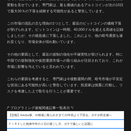
変動を見せています。専門家は、最も価値のあるアルトコインが次の10日
で最大30％の下落を経験する可能性があると警告しています。
この市場の混乱の主な理由の1つとして、最近のビットコインの価格下落
が挙げられます。ビットコインは一時期、40,000ドルを超える高値を記録
しましたが、その後急速に下落しました。これにより、他の暗号通貨も連
れ安くなり、市場全体が揺れ動いています。
その他の要因として、最近の規制の強化や不確実性が挙げられます。特に
中国での規制強化や仮想通貨市場への取り組みが注目されており、これが
市場に影響を与えていると言われています。
これらの要因を考慮すると、専門家は今後数週間の間、暗号市場が不安定
な状況にある可能性が高いと警告しています。投資家は慎重に行動し、リ
スクを考慮した上で取引を行うことが重要です。
/* プログラミング速報関連記事一覧表示 */
【悲報】Adobe株、AI相場に殴られすぎて10年前より下回る。ガチホ民全滅へ
ＦＩＲＥした独身中年の１日の過ごし方、ガチで厳しいと話題に