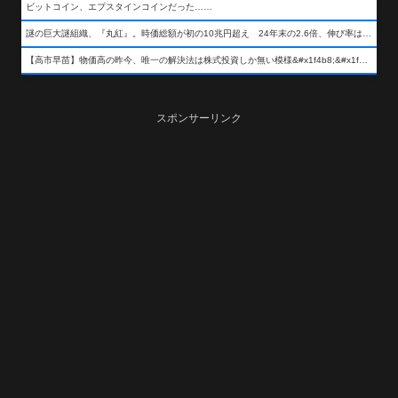
ビットコイン、エプスタインコインだった……
謎の巨大謎組織、『丸紅』。時価総額が初の10兆円超え 24年末の2.6倍、伸び率は謎組織首位
【高市早苗】物価高の昨今、唯一の解決法は株式投資しか無い模様&#x1f4b8;&#x1f4b8;&#x1f4b8;
スポンサーリンク