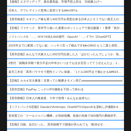
【速報】エヌヴィディア、過去最高益。市場予想上回る 日経爆上げへ
日本人、デフレマインド思考に逆戻りする&#x1f97a;
【高市格差】キオクシア株を買う400万円を用意出来る日本人とそうでない貧乏人の差が超広まるって事よ
【悲報】ファナック、長年守り抜いた産業ロボットシェアで首位陥落！！業界「気付いたら一気に抜かれていた…」
ソフトバンクG「…」ﾌﾙﾌﾙつ6兆3,840億円 OpenAI「…」ｸﾞﾜｼｬ【ChatGPT】
2025年までに家買ってない奴、ハッキリ言って積みです&#x1f602;もう二度と庶民が買える値段になりません&#x1f602;&#x1f602;&#x1f602;
【高市悲報】みんなで大家さんに400万円出資した人「ばかだったんでしょうか、私は&#x1f622;」
Z世代「就職氷河期？努力不足の中年がいつまでも泣き言言っててうぜえんだよ」1万いいね
楽天三木谷「高市バラマキで悪性インフレ加速」「1ドル180円まで進むかも&#8230;もう看過できない」
【悲報】カカオ豆大暴落！豆買ってた靴磨きモメン死亡wwwwwwwwwwwwwwwwwwww
【高市悲報】PayPay こっそりIPO価格を下回って終わる
【高市朗報】日本人の株資産、５年で倍増！みんなお金持ちに
【ソフトバンクG悲報】ClaudeのAnthropic, ChatGPTのOpenAIを逆転し評価額9,650億ドル (約154兆円) の世界一価値あるAI企業に……
安倍晋三の「クールジャパン機構」が存続危機。投資の失敗で383億円の累積赤字。2025年度決算も大赤字の可能性。責任の所在はウヤムヤ
【悲報】日銀、反日だった。 高市政権下で国債が売られても「救済せず」