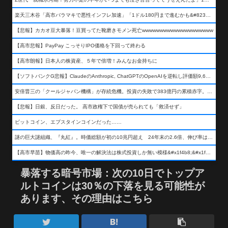
楽天三木谷「高市バラマキで悪性インフレ加速」「1ドル180円まで進むかも&#8230;もう看過できない」
【悲報】カカオ豆大暴落！豆買ってた靴磨きモメン死亡wwwwwwwwwwwwwwwwwwww
【高市悲報】PayPay こっそりIPO価格を下回って終わる
【高市朗報】日本人の株資産、５年で倍増！みんなお金持ちに
【ソフトバンクG悲報】ClaudeのAnthropic, ChatGPTのOpenAIを逆転し評価額9,650億ドル (約154兆円) の世界一価値あるAI企業に……
安倍晋三の「クールジャパン機構」が存続危機。投資の失敗で383億円の累積赤字。2025年度決算も大赤字の可能性。責任の所在はウヤムヤ
【悲報】日銀、反日だった。 高市政権下で国債が売られても「救済せず」
ビットコイン、エプスタインコインだった……
謎の巨大謎組織、『丸紅』。時価総額が初の10兆円超え 24年末の2.6倍、伸び率は謎組織首位
【高市早苗】物価高の昨今、唯一の解決法は株式投資しか無い模様&#x1f4b8;&#x1f4b8;&#x1f4b8;
暴落する暗号市場：次の10日でトップア
ルトコインは30％の下落を見る可能性が
あります、その理由はこちら