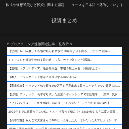
株式や仮想通貨など投資に関する話題・ニュースを日本語で発信しています
投資まとめ
/* プログラミング速報関連記事一覧表示 */
【悲報】Adobe株、AI相場に殴られすぎて10年前より下回る。ガチホ民全滅へ
ＦＩＲＥした独身中年の１日の過ごし方、ガチで厳しいと話題に
【速報】エヌヴィディア、過去最高益。市場予想上回る 日経爆上げへ
日本人、デフレマインド思考に逆戻りする&#x1f97a;
【高市格差】キオクシア株を買う400万円を用意出来る日本人とそうでない貧乏人の差が超広まるって事よ
【悲報】ファナック、長年守り抜いた産業ロボットシェアで首位陥落！！業界「気付いたら一気に抜かれていた…」
ソフトバンクG「…」ﾌﾙﾌﾙつ6兆3,840億円 OpenAI「…」ｸﾞﾜｼｬ【ChatGPT】
2025年までに家買ってない奴、ハッキリ言って積みです&#x1f602;もう二度と庶民が買える値段になりません&#x1f602;&#x1f602;&#x1f602;
【高市悲報】みんなで大家さんに400万円出資した人「ばかだったんでしょうか、私は&#x1f622;」
Z世代「就職氷河期？努力不足の中年がいつまでも泣き言言っててうぜえんだよ」1万いいね