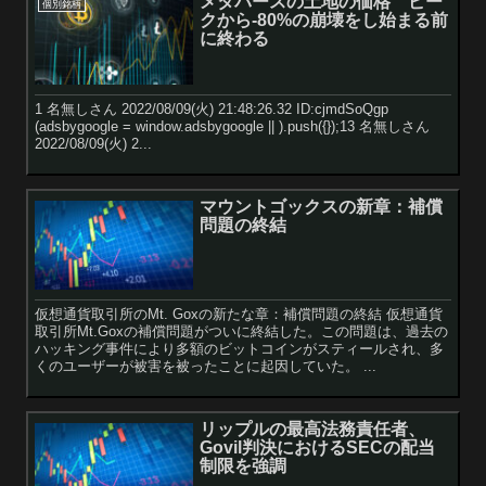
メタバースの土地の価格 ピー
個別銘柄
クから-80%の崩壊をし始まる前
に終わる
1 名無しさん 2022/08/09(火) 21:48:26.32 ID:cjmdSoQgp
(adsbygoogle = window.adsbygoogle || ).push({});13 名無しさん
2022/08/09(火) 2...
マウントゴックスの新章：補償
問題の終結
仮想通貨取引所のMt. Goxの新たな章：補償問題の終結 仮想通貨
取引所Mt.Goxの補償問題がついに終結した。この問題は、過去の
ハッキング事件により多額のビットコインがスティールされ、多
くのユーザーが被害を被ったことに起因していた。 ...
リップルの最高法務責任者、
Govil判決におけるSECの配当
制限を強調