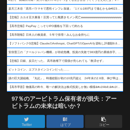
楽天三木谷「高市バラマキで悪性インフレ加速」「1ドル180円まで進むかも&#8230;もう看過できない」
【悲報】カカオ豆大暴落！豆買ってた靴磨きモメン死亡wwwwwwwwwwwwwwwwwwww
【高市悲報】PayPay こっそりIPO価格を下回って終わる
【高市朗報】日本人の株資産、５年で倍増！みんなお金持ちに
【ソフトバンクG悲報】ClaudeのAnthropic, ChatGPTのOpenAIを逆転し評価額9,650億ドル (約154兆円) の世界一価値あるAI企業に……
安倍晋三の「クールジャパン機構」が存続危機。投資の失敗で383億円の累積赤字。2025年度決算も大赤字の可能性。責任の所在はウヤムヤ
【悲報】日銀、反日だった。 高市政権下で国債が売られても「救済せず」
ビットコイン、エプスタインコインだった……
謎の巨大謎組織、『丸紅』。時価総額が初の10兆円超え 24年末の2.6倍、伸び率は謎組織首位
【高市早苗】物価高の昨今、唯一の解決法は株式投資しか無い模様&#x1f4b8;&#x1f4b8;&#x1f4b8;
97％のアービトラム保有者が損失：アー
ビトラムの未来は暗いか？
Twitter
はてブ
コピー