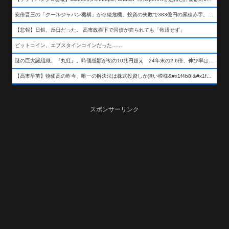
安倍晋三の「クールジャパン機構」が存続危機。投資の失敗で383億円の累積赤字。2025年度決算も大赤字の可能性。責任の所在はウヤムヤ
【悲報】日銀、反日だった。 高市政権下で国債が売られても「救済せず」
ビットコイン、エプスタインコインだった……
謎の巨大謎組織、『丸紅』。時価総額が初の10兆円超え 24年末の2.6倍、伸び率は謎組織首位
【高市早苗】物価高の昨今、唯一の解決法は株式投資しか無い模様&#x1f4b8;&#x1f4b8;&#x1f4b8;
スポンサーリンク