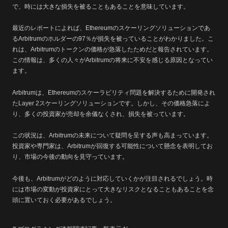
で、時には大きな損失を被ることもあることを意味しています。
最近のレポートによれば、Ethereumのスケーリングソリューションであ
るArbitrumのホルダーの97％が損失を被っていることがわかりました。こ
れは、Arbitrumのトークンの価格が急落したためだと報告されています。
この情報は、多くの人々がArbitrumの将来に不安を感じる原因となってい
ます。
Arbitrumは、Ethereumのスケーラビリティ問題を解決するために開発され
たLayer 2スケーリングソリューションです。しかし、その価格急落によ
り、多くの投資家が売却を余儀なくされ、損失を被っています。
この状況は、Arbitrumの未来について疑問を呈する声も高まっています。
投資家や専門家は、Arbitrumが回復する可能性について懸念を表明してお
り、市場の今後の動向を見守っています。
今後も、Arbitrumがどのように対応していくかが注目されるでしょう。時
には市場の変動が投資家にとって大きなリスクとなることもあることを念
頭に置いておく必要があるでしょう。