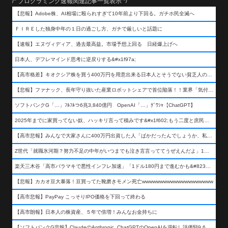
/* プログラミング速報関連記事一覧表示 */
【悲報】Adobe株、AI相場に殴られすぎて10年前より下回る。ガチホ民全滅へ
ＦＩＲＥした独身中年の１日の過ごし方、ガチで厳しいと話題に
【速報】エヌヴィディア、過去最高益。市場予想上回る 日経爆上げへ
日本人、デフレマインド思考に逆戻りする&#x1f97a;
【高市格差】キオクシア株を買う400万円を用意出来る日本人とそうでない貧乏人の差が超広まるって事よ
【悲報】ファナック、長年守り抜いた産業ロボットシェアで首位陥落！！業界「気付いたら一気に抜かれていた…」
ソフトバンクG「…」ﾌﾙﾌﾙつ6兆3,840億円 OpenAI「…」ｸﾞﾜｼｬ【ChatGPT】
2025年までに家買ってない奴、ハッキリ言って積みです&#x1f602;もう二度と庶民が買える値段になりません&#x1f602;&#x1f602;&#x1f602;
【高市悲報】みんなで大家さんに400万円出資した人「ばかだったんでしょうか、私は&#x1f622;」
Z世代「就職氷河期？努力不足の中年がいつまでも泣き言言っててうぜえんだよ」1万いいね
楽天三木谷「高市バラマキで悪性インフレ加速」「1ドル180円まで進むかも&#8230;もう看過できない」
【悲報】カカオ豆大暴落！豆買ってた靴磨きモメン死亡wwwwwwwwwwwwwwwwwwww
【高市悲報】PayPay こっそりIPO価格を下回って終わる
【高市朗報】日本人の株資産、５年で倍増！みんなお金持ちに
【ソフトバンクG悲報】ClaudeのAnthropic, ChatGPTのOpenAIを逆転し評価額9,650億ドル (約154兆円) の世界一価値あるAI企業に……