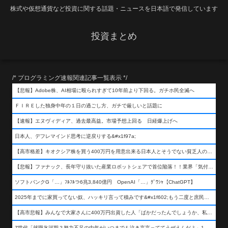
株式や仮想通貨など投資に関する話題・ニュースを日本語で発信しています
投資まとめ
/* プログラミング速報関連記事一覧表示 */
【悲報】Adobe株、AI相場に殴られすぎて10年前より下回る。ガチホ民全滅へ
ＦＩＲＥした独身中年の１日の過ごし方、ガチで厳しいと話題に
【速報】エヌヴィディア、過去最高益。市場予想上回る 日経爆上げへ
日本人、デフレマインド思考に逆戻りする&#x1f97a;
【高市格差】キオクシア株を買う400万円を用意出来る日本人とそうでない貧乏人の差が超広まるって事よ
【悲報】ファナック、長年守り抜いた産業ロボットシェアで首位陥落！！業界「気付いたら一気に抜かれていた…」
ソフトバンクG「…」ﾌﾙﾌﾙつ6兆3,840億円 OpenAI「…」ｸﾞﾜｼｬ【ChatGPT】
2025年までに家買ってない奴、ハッキリ言って積みです&#x1f602;もう二度と庶民が買える値段になりません&#x1f602;&#x1f602;&#x1f602;
【高市悲報】みんなで大家さんに400万円出資した人「ばかだったんでしょうか、私は&#x1f622;」
Z世代「就職氷河期？努力不足の中年がいつまでも泣き言言っててうぜえんだよ」1万いいね