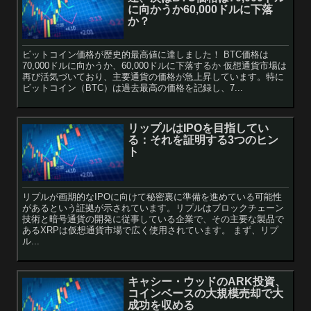
に向かうか60,000ドルに下落
か？
ビットコイン価格が歴史的最高値に達しました！ BTC価格は
70,000ドルに向かうか、60,000ドルに下落するか 仮想通貨市場は
再び活気づいており、主要通貨の価格が急上昇しています。特に
ビットコイン（BTC）は過去最高の価格を記録し、7...
リップルはIPOを目指してい
る：それを証明する3つのヒン
ト
リプルが画期的なIPOに向けて秘密裏に準備を進めている可能性
があるという証拠が示されています。リプルはブロックチェーン
技術と暗号通貨の開発に従事している企業で、その主要な製品で
あるXRPは仮想通貨市場で広く使用されています。 まず、リプ
ル...
キャシー・ウッドのARK投資、
コインベースの大規模売却で大
成功を収める