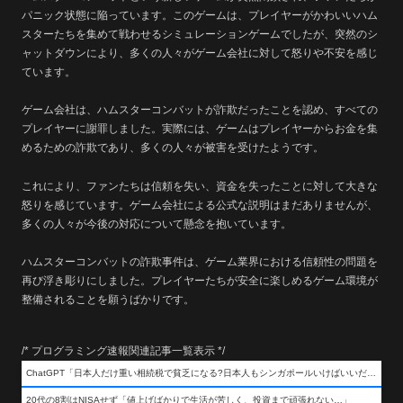
パニック状態に陥っています。このゲームは、プレイヤーがかわいいハム
スターたちを集めて戦わせるシミュレーションゲームでしたが、突然のシ
ャットダウンにより、多くの人々がゲーム会社に対して怒りや不安を感じ
ています。
ゲーム会社は、ハムスターコンバットが詐欺だったことを認め、すべての
プレイヤーに謝罪しました。実際には、ゲームはプレイヤーからお金を集
めるための詐欺であり、多くの人々が被害を受けたようです。
これにより、ファンたちは信頼を失い、資金を失ったことに対して大きな
怒りを感じています。ゲーム会社による公式な説明はまだありませんが、
多くの人々が今後の対応について懸念を抱いています。
ハムスターコンバットの詐欺事件は、ゲーム業界における信頼性の問題を
再び浮き彫りにしました。プレイヤーたちが安全に楽しめるゲーム環境が
整備されることを願うばかりです。
/* プログラミング速報関連記事一覧表示 */
ChatGPT「日本人だけ重い相続税で貧乏になる?日本人もシンガポールいけばいいだけだから相続税で日本人は貧乏にならんだろ呆」
20代の8割はNISAせず「値上げばかりで生活が苦しく、投資まで頑張れない…」