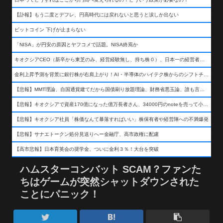
【訃報】もう二度とデフレ、円高時代には戻れないと思うと涙しか出ない
ビットコイン 下げが止まらない
「NISA」が円安の原因とヤフコメで話題。NISA終焉か
キオクシアCEO（新卒から東芝のみ、経営経験無し、持ち株０）、日本一の経営者になる…
金利上昇予測を背景に銀行株が右肩上がり！AI・半導体のハイテク株からのシフトチェンジも
【悲報】MMT理論、自国通貨建てだから国債刷り放題理論、財務省悪玉論、誰も言わなくなるwwwwwwwwwwwwwww
【悲報】キオクシアで資産170億になった億万長者さん、34000円のnoteを売って小銭を稼いでしまうwwwwwwwwwwwwwwwwwwww
【悲報】キオクシア社員「株価なんて暴落すればいい」株保有者や経営陣への不満爆発
【悲報】サナエトークン処分見送りへー金融庁、高市政権に配慮
【高市悲報】日本育英会の奨学金、ついに金利３％！大台を突破
ハムスターコンバット SCAM？ファンた
ちはゲームが突然シャットダウンされた
ことにパニック！