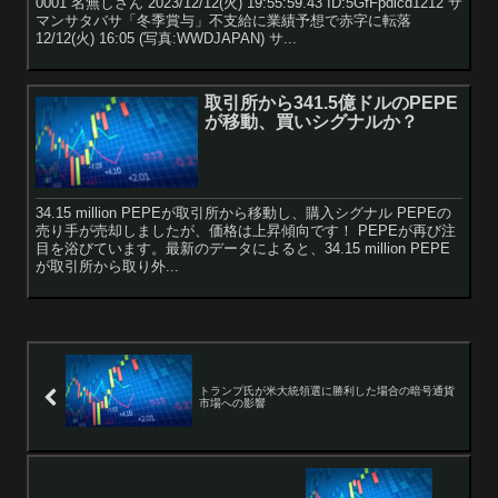
0001 名無しさん 2023/12/12(火) 19:55:59.43 ID:5GfFpdlcd1212 サ
マンサタバサ「冬季賞与」不支給に業績予想で赤字に転落
12/12(火) 16:05 (写真:WWDJAPAN) サ...
取引所から341.5億ドルのPEPE
が移動、買いシグナルか？
34.15 million PEPEが取引所から移動し、購入シグナル PEPEの
売り手が売却しましたが、価格は上昇傾向です！ PEPEが再び注
目を浴びています。最新のデータによると、34.15 million PEPE
が取引所から取り外...
トランプ氏が米大統領選に勝利した場合の暗号通貨
市場への影響