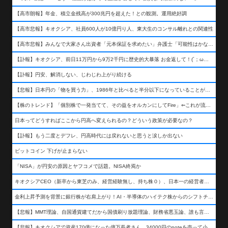
【高市朗報】年金、積立金残高が300兆円を超えた！との観測。運用絶好調
【高市悲報】キオクシア、社員600人が10億円り人、東大生のコンサル離れとの関連性
【高市悲報】みんなで大家さん出資者「元本保証を求めたい」弁護士「可能性はかなり低い」出資者「不誠実！」
【訃報】キオクシア、前日11万円から9万2千円に歴史的大暴落 お金返して！(´；ω；｀)
【訃報】円安、解消しない、じわじわ上がり続ける
【悲報】日本円の「物を買う力」、1986年と比べると半分以下になっていることが判明&#8230;高市さんありがとう！
【株のトレンド】「個別株で一発当てて、その益をオルカンにしてFire」⇐これが流行ってるらしい
日本ってどうすればここから円高へ変えられるの？どういう政策が必要なの？
【訃報】もう二度とデフレ、円高時代には戻れないと思うと涙しか出ない
ビットコイン 下げが止まらない
「NISA」が円安の原因とヤフコメで話題。NISA終焉か
キオクシアCEO（新卒から東芝のみ、経営経験無し、持ち株０）、日本一の経営者になる…
金利上昇予測を背景に銀行株が右肩上がり！AI・半導体のハイテク株からのシフトチェンジも
【悲報】MMT理論、自国通貨建てだから国債刷り放題理論、財務省悪玉論、誰も言わなくなるwwwwwwwwwwwwwww
【悲報】キオクシアで資産170億になった億万長者さん、34000円のnoteを売って小銭を稼いでしまうwwwwwwwwwwwwwwwwwwww