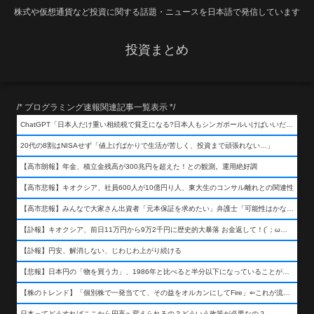
株式や仮想通貨など投資に関する話題・ニュースを日本語で発信しています
投資まとめ
/* プログラミング速報関連記事一覧表示 */
ChatGPT「日本人だけ重い相続税で貧乏になる?日本人もシンガポールいけばいいだけだから相続税で日本人は貧乏にならんだろ呆」
20代の8割はNISAせず「値上げばかりで生活が苦しく、投資まで頑張れない…」
【高市朗報】年金、積立金残高が300兆円を超えた！との観測。運用絶好調
【高市悲報】キオクシア、社員600人が10億円り人、東大生のコンサル離れとの関連性
【高市悲報】みんなで大家さん出資者「元本保証を求めたい」弁護士「可能性はかなり低い」出資者「不誠実！」
【訃報】キオクシア、前日11万円から9万2千円に歴史的大暴落 お金返して！(´；ω；｀)
【訃報】円安、解消しない、じわじわ上がり続ける
【悲報】日本円の「物を買う力」、1986年と比べると半分以下になっていることが判明&#8230;高市さんありがとう！
【株のトレンド】「個別株で一発当てて、その益をオルカンにしてFire」⇐これが流行ってるらしい
日本ってどうすればここから円高へ変えられるの？どういう政策が必要なの？