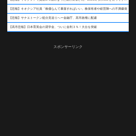
【悲報】キオクシア社員「株価なんて暴落すればいい」株保有者や経営陣への不満爆発
【悲報】サナエトークン処分見送りへー金融庁、高市政権に配慮
【高市悲報】日本育英会の奨学金、ついに金利３％！大台を突破
スポンサーリンク