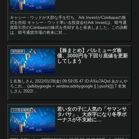
キャシー・ウッドが大胆な手を打ち、Ark InvestがCoinbaseの株
式を売却 キャシー・ウッド率いる投資会社Ark Investは、暗号通
貨取引所のCoinbaseの株式を売却すると発表しました。この決断
は、暗号通貨市場の将来に対...
【株まとめ】バルミューダ株
個別銘柄
価、3000円を下回り底値を更新
してしまう
1 名無しさん 2022/01/28(金) 09:59:05.47 ID:AXiu7AQrd あかんや
ろこれ… (adsbygoogle = window.adsbygoogle || ).push({});7 名無
しさん 2022/...
若い女の子に人気の「サマンサ
その他金融商品
タバサ」、大赤字になり冬季ボ
ーナスが不支給に…