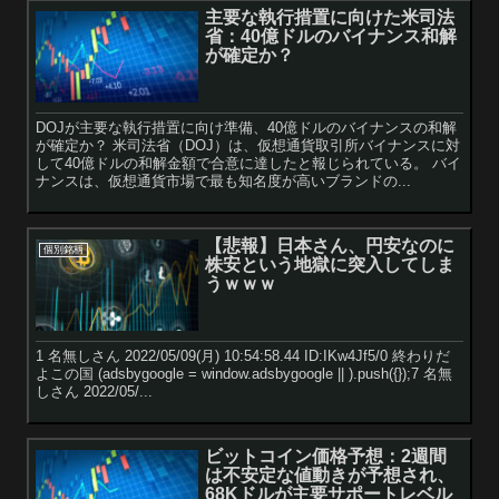
主要な執行措置に向けた米司法
省：40億ドルのバイナンス和解
が確定か？
DOJが主要な執行措置に向け準備、40億ドルのバイナンスの和解
が確定か？ 米司法省（DOJ）は、仮想通貨取引所バイナンスに対
して40億ドルの和解金額で合意に達したと報じられている。 バイ
ナンスは、仮想通貨市場で最も知名度が高いブランドの...
【悲報】日本さん、円安なのに
個別銘柄
株安という地獄に突入してしま
うｗｗｗ
1 名無しさん 2022/05/09(月) 10:54:58.44 ID:IKw4Jf5/0 終わりだ
よこの国 (adsbygoogle = window.adsbygoogle || ).push({});7 名無
しさん 2022/05/...
ビットコイン価格予想：2週間
は不安定な値動きが予想され、
68Kドルが主要サポートレベル