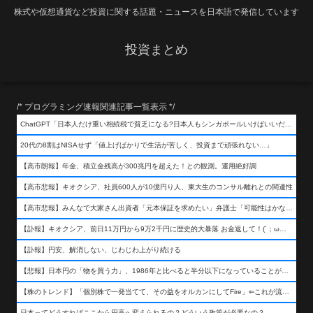
株式や仮想通貨など投資に関する話題・ニュースを日本語で発信しています
投資まとめ
/* プログラミング速報関連記事一覧表示 */
ChatGPT「日本人だけ重い相続税で貧乏になる?日本人もシンガポールいけばいいだけだから相続税で日本人は貧乏にならんだろ呆」
20代の8割はNISAせず「値上げばかりで生活が苦しく、投資まで頑張れない…」
【高市朗報】年金、積立金残高が300兆円を超えた！との観測。運用絶好調
【高市悲報】キオクシア、社員600人が10億円り人、東大生のコンサル離れとの関連性
【高市悲報】みんなで大家さん出資者「元本保証を求めたい」弁護士「可能性はかなり低い」出資者「不誠実！」
【訃報】キオクシア、前日11万円から9万2千円に歴史的大暴落 お金返して！(´；ω；｀)
【訃報】円安、解消しない、じわじわ上がり続ける
【悲報】日本円の「物を買う力」、1986年と比べると半分以下になっていることが判明&#8230;高市さんありがとう！
【株のトレンド】「個別株で一発当てて、その益をオルカンにしてFire」⇐これが流行ってるらしい
日本ってどうすればここから円高へ変えられるの？どういう政策が必要なの？