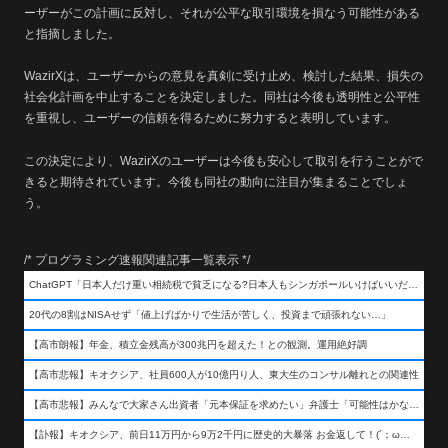
ーザーがこの計画に反対し、それが公平な取引環境を損なう可能性がある
と指摘しました。
WazirXは、ユーザーからの意見を真剣に受け止め、検討した結果、損失の
社会化計画を中止することを決定しました。同社は今後も透明性と公平性
を重視し、ユーザーの信頼を得るために努力すると表明しています。
この決定により、WazirXのユーザーは今後も安心して取引を行うことがで
きると期待されています。今後も同社の動向に注目が集まることでしょ
う。
/* プログラミング速報関連記事一覧表示 */
ChatGPT「日本人だけ重い相続税で貧乏になる?日本人もシンガポールいけばいいだけだから相続税で日本人は貧乏にならんだろ呆」
20代の8割はNISAせず「値上げばかりで生活が苦しく、投資まで頑張れない…」
【高市朗報】年金、積立金残高が300兆円を超えた！との観測。運用絶好調
【高市悲報】キオクシア、社員600人が10億円り人、東大生のコンサル離れとの関連性
【高市悲報】みんなで大家さん出資者「元本保証を求めたい」弁護士「可能性はかなり低い」出資者「不誠実！」
【訃報】キオクシア、前日11万円から9万2千円に歴史的大暴落 お金返して！(´；ω；｀)