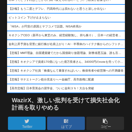
【訃報】もう二度とデフレ、円高時代には戻れないと思うと涙しか出ない
ビットコイン 下げが止まらない
「NISA」が円安の原因とヤフコメで話題。NISA終焉か
キオクシアCEO（新卒から東芝のみ、経営経験無し、持ち株０）、日本一の経営者になる…
金利上昇予測を背景に銀行株が右肩上がり！AI・半導体のハイテク株からのシフトチェンジも
【悲報】MMT理論、自国通貨建てだから国債刷り放題理論、財務省悪玉論、誰も言わなくなるwwwwwwwwwwwwwww
【悲報】キオクシアで資産170億になった億万長者さん、34000円のnoteを売って小銭を稼いでしまうwwwwwwwwwwwwwwwwwwww
【悲報】キオクシア社員「株価なんて暴落すればいい」株保有者や経営陣への不満爆発
【悲報】サナエトークン処分見送りへー金融庁、高市政権に配慮
【高市悲報】日本育英会の奨学金、ついに金利３％！大台を突破
WazirX、激しい批判を受けて損失社会化
計画を取りやめる
Twitter
はてブ
コピー