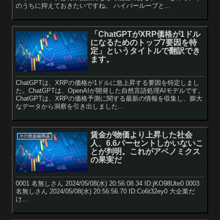
のうちに抑えておきたいですね。 ハイパーループと...
「ChatGPTがXRP価格が1ドル
になるためのトップ7要因を特
定」というタイトルで翻訳でき
ます。
ChatGPTは、XRPの価格が1ドルに急上昇する要因を特定しまし
た。ChatGPTは、OpenAIが開発した自然言語処理AIモデルです。
ChatGPTは、XRPの価格予測に関する最新の情報を収集し、膨大
なデータから洞察を引き出しました...
賃金が物価より上昇した社会
その他金融商品
人、6.6パーセントしかいないこ
とが判明。これがアベノミクス
の果実だ
0001 名無しさん 2024/05/08(水) 20:56:08.34 ID:jKO98Ute0 0003
名無しさん 2024/05/08(水) 20:56:56.70 ID:Co6t32ey0 大企業だ
け...