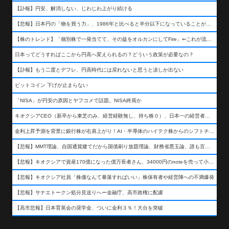
【訃報】円安、解消しない、じわじわ上がり続ける
【悲報】日本円の「物を買う力」、1986年と比べると半分以下になっていることが判明&#8230;高市さんありがとう！
【株のトレンド】「個別株で一発当てて、その益をオルカンにしてFire」⇐これが流行ってるらしい
日本ってどうすればここから円高へ変えられるの？どういう政策が必要なの？
【訃報】もう二度とデフレ、円高時代には戻れないと思うと涙しか出ない
ビットコイン 下げが止まらない
「NISA」が円安の原因とヤフコメで話題。NISA終焉か
キオクシアCEO（新卒から東芝のみ、経営経験無し、持ち株０）、日本一の経営者になる…
金利上昇予測を背景に銀行株が右肩上がり！AI・半導体のハイテク株からのシフトチェンジも
【悲報】MMT理論、自国通貨建てだから国債刷り放題理論、財務省悪玉論、誰も言わなくなるwwwwwwwwwwwwwww
【悲報】キオクシアで資産170億になった億万長者さん、34000円のnoteを売って小銭を稼いでしまうwwwwwwwwwwwwwwwwwwww
【悲報】キオクシア社員「株価なんて暴落すればいい」株保有者や経営陣への不満爆発
【悲報】サナエトークン処分見送りへー金融庁、高市政権に配慮
【高市悲報】日本育英会の奨学金、ついに金利３％！大台を突破