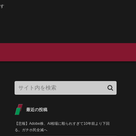
す
最近の投稿
【悲報】Adobe株、AI相場に殴られすぎて10年前より下回
る。ガチホ民全滅へ