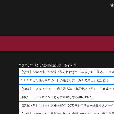
株
/* プログラミング速報関連記事一覧表示 */
【悲報】Adobe株、AI相場に殴られすぎて10年前より下回る。ガチ
ＦＩＲＥした独身中年の１日の過ごし方、ガチで厳しいと話題に
【速報】エヌヴィディア、過去最高益。市場予想上回る 日経爆上
日本人、デフレマインド思考に逆戻りする&#x1f97a;
【高市格差】キオクシア株を買う400万円を用意出来る日本人とそ
【悲報】ファナック、長年守り抜いた産業ロボットシェアで首位陥