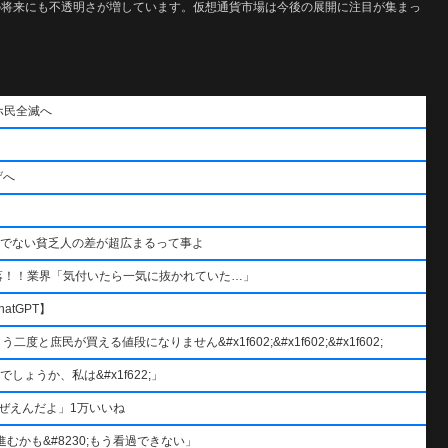
Tの将来にも不透明さが増しています。仮想通貨市場は今後の展開に注目が集まっ
ホ民全滅へ
げへ
うでない貧乏人の差が超広まるって事よ
落！！業界「気付いたら一気に抜かれていた…」
atGPT】
と庶民が買える値段になりません&#x1f602;&#x1f602;&#x1f602;
ょうか、私は&#x1f622;」
ぜえんだよ」1万いいね
むかも&#8230;もう看過できない」