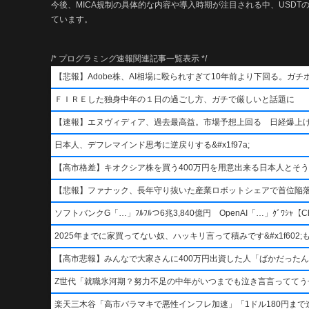
今後、MICA規制の具体的な内容や導入時期が注目される中、USD
ています。
/* プログラミング速報関連記事一覧表示 */
【悲報】Adobe株、AI相場に殴られすぎて10年前より下回る。ガチ
ＦＩＲＥした独身中年の１日の過ごし方、ガチで厳しいと話題に
【速報】エヌヴィディア、過去最高益。市場予想上回る 日経爆上
日本人、デフレマインド思考に逆戻りする&#x1f97a;
【高市格差】キオクシア株を買う400万円を用意出来る日本人とそ
【悲報】ファナック、長年守り抜いた産業ロボットシェアで首位陥
ソフトバンクG「…」ﾌﾙﾌﾙつ6兆3,840億円 OpenAI「…」ｸﾞﾜｼｬ【Ch
2025年までに家買ってない奴、ハッキリ言って積みです&#x1f602;もう二度
【高市悲報】みんなで大家さんに400万円出資した人「ばかだったんでし
Z世代「就職氷河期？努力不足の中年がいつまでも泣き言言っててう
楽天三木谷「高市バラマキで悪性インフレ加速」「1ドル180円まで進