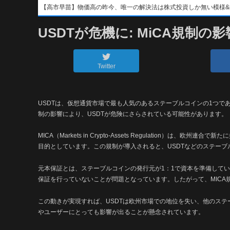
【高市早苗】物価高の昨今、唯一の解決法は株式投資しか無い模様&#x1f4b8;&
USDTが危機に: MiCA規制の影
Twitter
USDTは、仮想通貨市場で最も人気のあるステーブルコインの1つで
制の影響により、USDTが危険にさらされている可能性があります。
MICA（Markets in Crypto-Assets Regulation
目的としています。この規制が導入されると、USDTなどのステー
元本保証とは、ステーブルコインの発行元が1：1で資本を準備している
保証を行っていないことが問題となっています。したがって、MICA
この動きが実現すれば、USDTは欧州市場での地位を失い、他のステ
やユーザーにとっても影響が出ることが懸念されています。