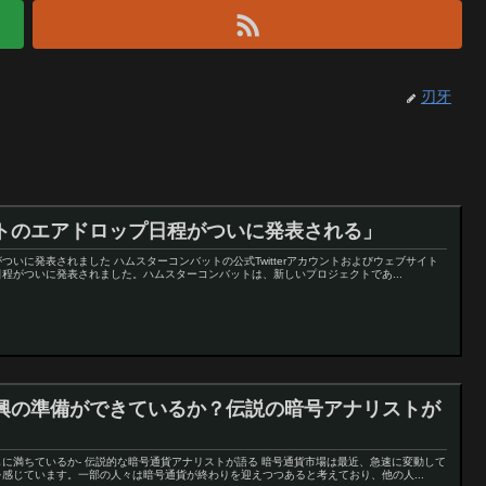
刃牙
トのエアドロップ日程がついに発表される」
いに発表されました ハムスターコンバットの公式Twitterアカウントおよびウェブサイト
程がついに発表されました。ハムスターコンバットは、新しいプロジェクトであ...
興の準備ができているか？伝説の暗号アナリストが
に満ちているか- 伝説的な暗号通貨アナリストが語る 暗号通貨市場は最近、急速に変動して
感じています。一部の人々は暗号通貨が終わりを迎えつつあると考えており、他の人...