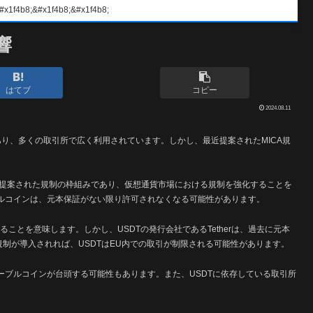
#x1f4b8;&#x1f4b8;
響
はてブ
コピー
2024.08.11
あり、多くの取引所で広く利用されています。しかし、最近提案されたMICA規
）は、欧州連合で新たに提案された規制の枠組みであり、仮想通貨市場における規制を強化することを
ブルコインは、元本保証がない限り許可されなくなる可能性があります。
ことを意味します。しかし、USDTの発行会社であるTetherは、過去に元本
規制が導入されれば、USDTはEU内での取引が制限される可能性があります。
ーブルコインが台頭する可能性もあります。また、USDTに依存している取引所