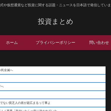
式や仮想通貨など投資に関する話題・ニュースを日本語で発信していま
投資まとめ
ホーム
プライバシーポリシー
問い合わせ
ホ民全滅へ
げへ
うでない貧乏人の差が超広まるって事よ
落！！業界「気付いたら一気に抜かれていた…」