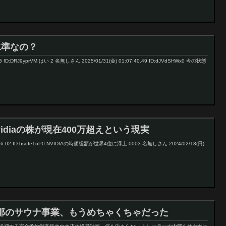
水準なの？
35 ID:DRJ9yprVM はい 2 名無しさん 2025/01/31(金) 01:07:40.49 ID:dJVdSHWx0 今の状態
vidiaの株が現在400万超えという現実
6:36.02 ID:bsoIe1nP0 NVIDIAの時価総額が世界4位に浮上 0003 名無しさん 2024/02/18(日)
那のサウナ事業、もうめちゃくちゃだった