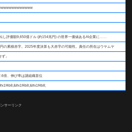
wwwwwwwwwww
AIを逆転し評価額9,650億ドル (約154兆円) の世界一価値あるAI企業に……
円の累積赤字。2025年度決算も大赤字の可能性。責任の所在はウヤムヤ
せず」
.6倍、伸び率は謎組織首位
#x1f4b8;&#x1f4b8;
ポンサーリンク