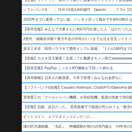
ソフトバンクG「…」ﾌﾙﾌﾙつ6兆3,840億円 OpenAI「…」ｸﾞﾜｼｬ【Ch
2025年までに家買ってない奴、ハッキリ言って積みです&#x1f602;もう二度
【高市悲報】みんなで大家さんに400万円出資した人「ばかだったんでし
Z世代「就職氷河期？努力不足の中年がいつまでも泣き言言っててう
楽天三木谷「高市バラマキで悪性インフレ加速」「1ドル180円まで進
【悲報】カカオ豆大暴落！豆買ってた靴磨きモメン死亡wwwwwwwww
【高市悲報】PayPay こっそりIPO価格を下回って終わる
【高市朗報】日本人の株資産、５年で倍増！みんなお金持ちに
【ソフトバンクG悲報】ClaudeのAnthropic, ChatGPTのOpen
安倍晋三の「クールジャパン機構」が存続危機。投資の失敗で383億
【悲報】日銀、反日だった。 高市政権下で国債が売られても「救済
ビットコイン、エプスタインコインだった……
謎の巨大謎組織、『丸紅』。時価総額が初の10兆円超え 24年末の2