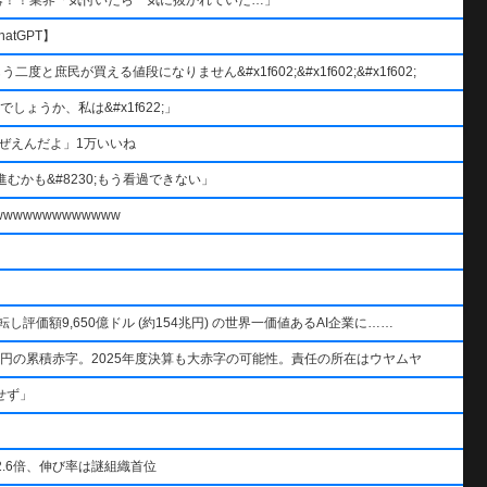
atGPT】
と庶民が買える値段になりません&#x1f602;&#x1f602;&#x1f602;
ょうか、私は&#x1f622;」
ぜえんだよ」1万いいね
むかも&#8230;もう看過できない」
wwwwwwwwwww
AIを逆転し評価額9,650億ドル (約154兆円) の世界一価値あるAI企業に……
円の累積赤字。2025年度決算も大赤字の可能性。責任の所在はウヤムヤ
せず」
.6倍、伸び率は謎組織首位