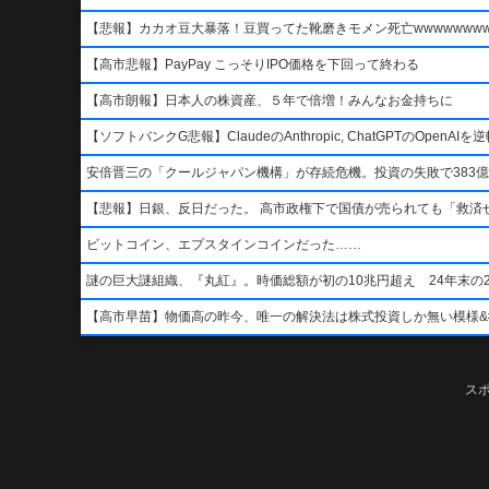
【悲報】カカオ豆大暴落！豆買ってた靴磨きモメン死亡wwwwwwwww
【高市悲報】PayPay こっそりIPO価格を下回って終わる
【高市朗報】日本人の株資産、５年で倍増！みんなお金持ちに
【ソフトバンクG悲報】ClaudeのAnthropic, ChatGPTのOpen
安倍晋三の「クールジャパン機構」が存続危機。投資の失敗で383億
【悲報】日銀、反日だった。 高市政権下で国債が売られても「救済
ビットコイン、エプスタインコインだった……
謎の巨大謎組織、『丸紅』。時価総額が初の10兆円超え 24年末の2
【高市早苗】物価高の昨今、唯一の解決法は株式投資しか無い模様&#x1f4b8;&
ス