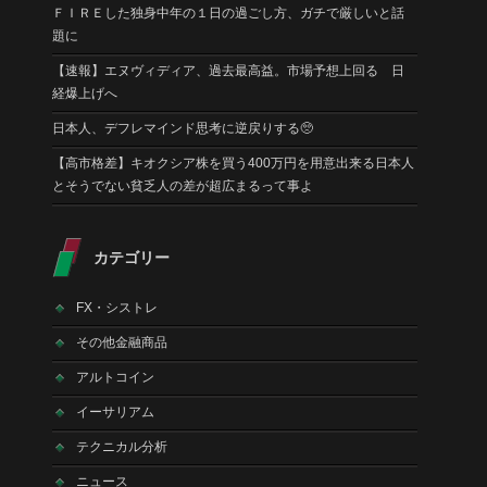
ＦＩＲＥした独身中年の１日の過ごし方、ガチで厳しいと話
題に
【速報】エヌヴィディア、過去最高益。市場予想上回る 日
経爆上げへ
日本人、デフレマインド思考に逆戻りする🥺
【高市格差】キオクシア株を買う400万円を用意出来る日本人
とそうでない貧乏人の差が超広まるって事よ
カテゴリー
FX・シストレ
その他金融商品
アルトコイン
イーサリアム
テクニカル分析
ニュース