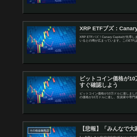
XRP ETFブズ：Canar
XRP ETFバズ！Canary Capit
いるとの噂が広まっています。このETFは
ビットコイン価格が1
すぐ確認しよう
ビットコイン価格が10万ドルに達しまし
の価格が10万ドルに達し、投資家や専門家
【悲報】「みんなで大
その他金融商品