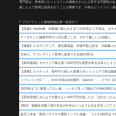
専門家は、将来的にビットコインの価格がさらに上昇する可能性があ
慮した上で賢明な投資を行うことが重要です。今後もビットコイン価
/* プログラミング速報関連記事一覧表示 */
【悲報】Adobe株、AI相場に殴られすぎて10年前より下回る。ガチ
ＦＩＲＥした独身中年の１日の過ごし方、ガチで厳しいと話題に
【速報】エヌヴィディア、過去最高益。市場予想上回る 日経爆上
日本人、デフレマインド思考に逆戻りする&#x1f97a;
【高市格差】キオクシア株を買う400万円を用意出来る日本人とそ
【悲報】ファナック、長年守り抜いた産業ロボットシェアで首位陥
ソフトバンクG「…」ﾌﾙﾌﾙつ6兆3,840億円 OpenAI「…」ｸﾞﾜｼｬ【Ch
2025年までに家買ってない奴、ハッキリ言って積みです&#x1f602;もう二度
【高市悲報】みんなで大家さんに400万円出資した人「ばかだったんでし
Z世代「就職氷河期？努力不足の中年がいつまでも泣き言言っててう
楽天三木谷「高市バラマキで悪性インフレ加速」「1ドル180円まで進