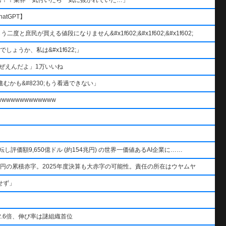
atGPT】
と庶民が買える値段になりません&#x1f602;&#x1f602;&#x1f602;
ょうか、私は&#x1f622;」
ぜえんだよ」1万いいね
むかも&#8230;もう看過できない」
wwwwwwwwwww
AIを逆転し評価額9,650億ドル (約154兆円) の世界一価値あるAI企業に……
円の累積赤字。2025年度決算も大赤字の可能性。責任の所在はウヤムヤ
せず」
.6倍、伸び率は謎組織首位