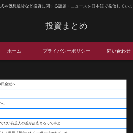
式や仮想通貨など投資に関する話題・ニュースを日本語で発信していま
投資まとめ
ホーム
プライバシーポリシー
問い合わせ
ホ民全滅へ
げへ
うでない貧乏人の差が超広まるって事よ
落！！業界「気付いたら一気に抜かれていた…」