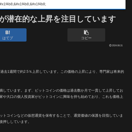
#x1f4b8;&#x1f4b8;
が潜在的な上昇を注目しています
はてブ
コピー
2024.08.31
され、過去1週間で約2.5％上昇しています。この価格の上昇により、専門家は将来的
摘しています。まず、ビットコインの価格は過去数か月で一貫して上昇してお
家や大口の個人投資家がビットコインに興味を持ち始めており、これも価格上
ットコインなどの仮想通貨を保有することで、通貨価値の保護を目指していま
後押ししています。