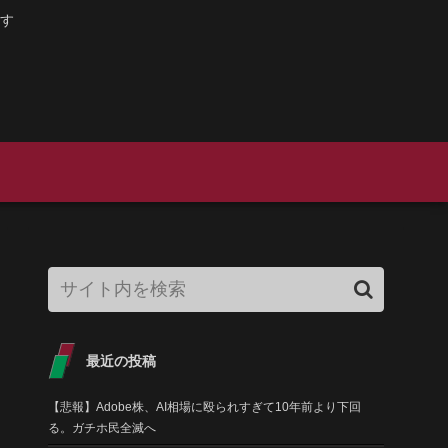
す
最近の投稿
【悲報】Adobe株、AI相場に殴られすぎて10年前より下回
る。ガチホ民全滅へ