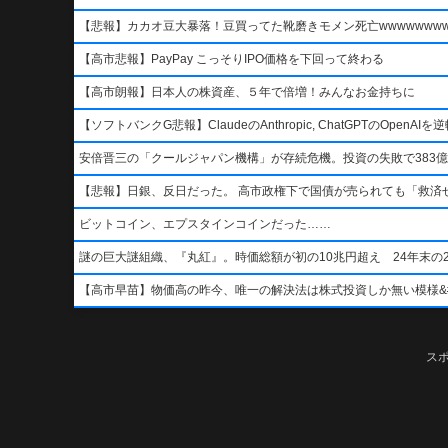
【悲報】カカオ豆大暴落！豆買ってた靴磨きモメン死亡wwwwwwwww
【高市悲報】PayPay こっそりIPO価格を下回って終わる
【高市朗報】日本人の株資産、５年で倍増！みんなお金持ちに
【ソフトバンクG悲報】ClaudeのAnthropic, ChatGPTのOpen
安倍晋三の「クールジャパン機構」が存続危機。投資の失敗で383億
【悲報】日銀、反日だった。 高市政権下で国債が売られても「救済
ビットコイン、エプスタインコインだった……
謎の巨大謎組織、『丸紅』。時価総額が初の10兆円超え 24年末の2
【高市早苗】物価高の昨今、唯一の解決法は株式投資しか無い模様&#x1f4b8;&
ス