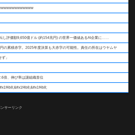
wwwwwwwwwww
AIを逆転し評価額9,650億ドル (約154兆円) の世界一価値あるAI企業に……
円の累積赤字。2025年度決算も大赤字の可能性。責任の所在はウヤムヤ
せず」
.6倍、伸び率は謎組織首位
#x1f4b8;&#x1f4b8;
ポンサーリンク