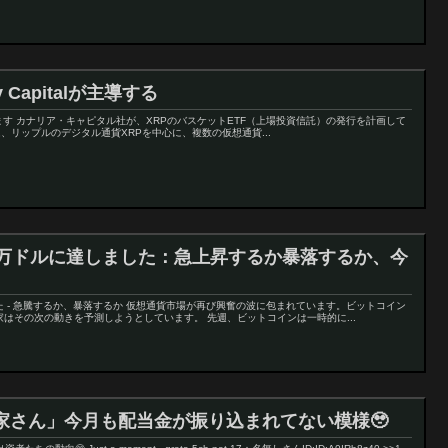
y Capitalが主導する
alが先導します カナリア・キャピタル社が、XRPのバスケットETF（上場投資信託）の発行を計画して
、リップルのデジタル通貨XRPを中心に、複数の仮想通貨...
0万ドルに達しました：急上昇するか暴落するか、今
た - 急騰するか、暴落するか 仮想通貨市場が再び興奮の波に包まれています。ビットコイン
はその次の動きを予測しようとしています。 先週、ビットコインは一時的に...
家さん」今月も配当金が振り込まれてない模様🥹