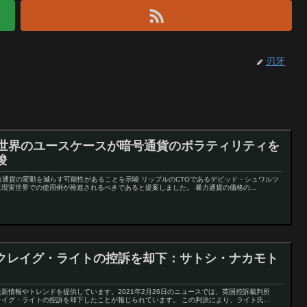
刃牙
実世界のユースケースが暗号通貨のボラティリティを
唆
力通貨の変動を減らす可能性があることを示唆 リップルのCTOであるデビッド・シュワルツ
現実世界での使用例が推進されるべきであると提案しました。 暴力通貨の価格の...
クレイグ・ライトの控訴を却下：サトシ・ナカモト
新情報やトレンドを提供しています。2021年2月26日のニュースでは、英国控訴裁判所
イグ・ライトの控訴を却下したことが報じられています。 この判決により、ライト氏...