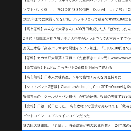
ソフトバンクG「…」ﾌﾙﾌﾙつ6兆3,840億円 OpenAI「…」ｸﾞﾜｼｬ【Ch
2025年までに家買ってない奴、ハッキリ言って積みです&#x1f602;もう二度
【高市悲報】みんなで大家さんに400万円出資した人「ばかだったんでし
Z世代「就職氷河期？努力不足の中年がいつまでも泣き言言っててう
楽天三木谷「高市バラマキで悪性インフレ加速」「1ドル180円まで進
【悲報】カカオ豆大暴落！豆買ってた靴磨きモメン死亡wwwwwwwww
【高市悲報】PayPay こっそりIPO価格を下回って終わる
【高市朗報】日本人の株資産、５年で倍増！みんなお金持ちに
【ソフトバンクG悲報】ClaudeのAnthropic, ChatGPTのOpen
安倍晋三の「クールジャパン機構」が存続危機。投資の失敗で383億
【悲報】日銀、反日だった。 高市政権下で国債が売られても「救済
ビットコイン、エプスタインコインだった……
謎の巨大謎組織、『丸紅』。時価総額が初の10兆円超え 24年末の2