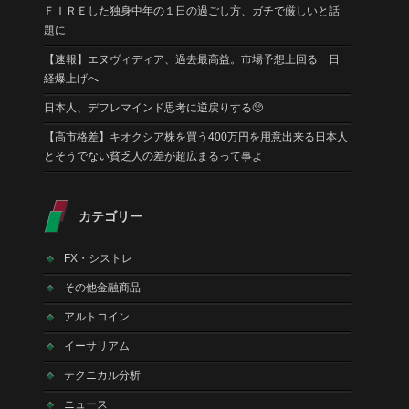
ＦＩＲＥした独身中年の１日の過ごし方、ガチで厳しいと話
題に
【速報】エヌヴィディア、過去最高益。市場予想上回る 日
経爆上げへ
日本人、デフレマインド思考に逆戻りする🥺
【高市格差】キオクシア株を買う400万円を用意出来る日本人
とそうでない貧乏人の差が超広まるって事よ
カテゴリー
FX・シストレ
その他金融商品
アルトコイン
イーサリアム
テクニカル分析
ニュース