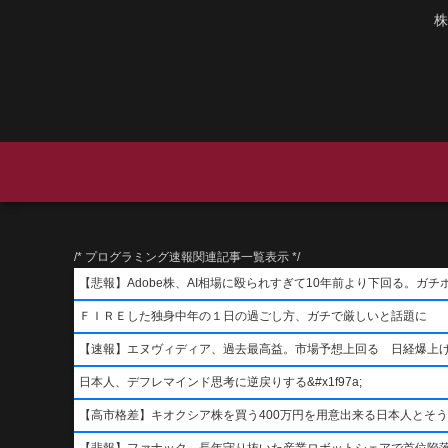
株
/* プログラミング速報関連記事一覧表示 */
【悲報】Adobe株、AI相場に殴られすぎて10年前より下回る。ガチ
ＦＩＲＥした独身中年の１日の過ごし方、ガチで厳しいと話題に
【速報】エヌヴィディア、過去最高益。市場予想上回る 日経爆上
日本人、デフレマインド思考に逆戻りする&#x1f97a;
【高市格差】キオクシア株を買う400万円を用意出来る日本人とそ
【悲報】ファナック、長年守り抜いた産業ロボットシェアで首位陥