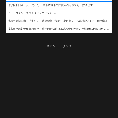
【悲報】日銀、反日だった。 高市政権下で国債が売られても「救済せず」
ビットコイン、エプスタインコインだった……
謎の巨大謎組織、『丸紅』。時価総額が初の10兆円超え 24年末の2.6倍、伸び率は謎組織首位
【高市早苗】物価高の昨今、唯一の解決法は株式投資しか無い模様&#x1f4b8;&#x1f4b8;&#x1f4b8;
スポンサーリンク