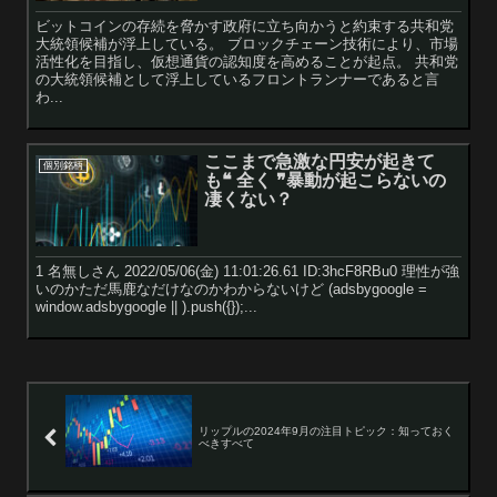
ビットコインの存続を脅かす政府に立ち向かうと約束する共和党
大統領候補が浮上している。 ブロックチェーン技術により、市場
活性化を目指し、仮想通貨の認知度を高めることが起点。 共和党
の大統領候補として浮上しているフロントランナーであると言
わ...
ここまで急激な円安が起きて
個別銘柄
も❝ 全く ❞暴動が起こらないの
凄くない？
1 名無しさん 2022/05/06(金) 11:01:26.61 ID:3hcF8RBu0 理性が強
いのかただ馬鹿なだけなのかわからないけど (adsbygoogle =
window.adsbygoogle || ).push({});...
リップルの2024年9月の注目トピック：知っておく
べきすべて