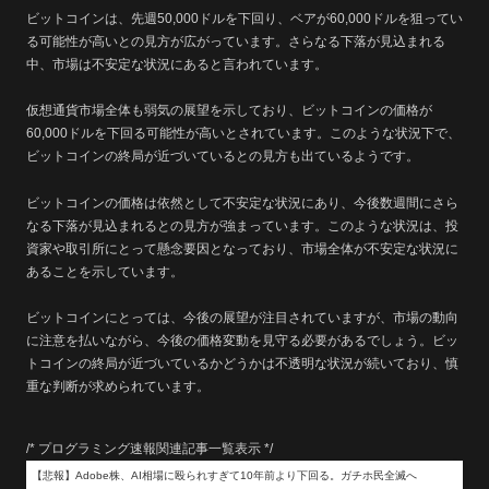
ビットコインは、先週50,000ドルを下回り、ベアが60,000ドルを狙ってい
る可能性が高いとの見方が広がっています。さらなる下落が見込まれる
中、市場は不安定な状況にあると言われています。
仮想通貨市場全体も弱気の展望を示しており、ビットコインの価格が
60,000ドルを下回る可能性が高いとされています。このような状況下で、
ビットコインの終局が近づいているとの見方も出ているようです。
ビットコインの価格は依然として不安定な状況にあり、今後数週間にさら
なる下落が見込まれるとの見方が強まっています。このような状況は、投
資家や取引所にとって懸念要因となっており、市場全体が不安定な状況に
あることを示しています。
ビットコインにとっては、今後の展望が注目されていますが、市場の動向
に注意を払いながら、今後の価格変動を見守る必要があるでしょう。ビッ
トコインの終局が近づいているかどうかは不透明な状況が続いており、慎
重な判断が求められています。
/* プログラミング速報関連記事一覧表示 */
【悲報】Adobe株、AI相場に殴られすぎて10年前より下回る。ガチホ民全滅へ