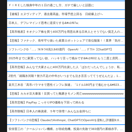
ＦＩＲＥした独身中年の１日の過ごし方、ガチで厳しいと話題に
【速報】エヌヴィディア、過去最高益。市場予想上回る 日経爆上げへ
日本人、デフレマインド思考に逆戻りする&#x1f97a;
【高市格差】キオクシア株を買う400万円を用意出来る日本人とそうでない貧乏人の差が超広まるって事よ
【悲報】ファナック、長年守り抜いた産業ロボットシェアで首位陥落！！業界「気付いたら一気に抜かれていた…」
ソフトバンクG「…」ﾌﾙﾌﾙつ6兆3,840億円 OpenAI「…」ｸﾞﾜｼｬ【ChatGPT】
2025年までに家買ってない奴、ハッキリ言って積みです&#x1f602;もう二度と庶民が買える値段になりません&#x1f602;&#x1f602;&#x1f602;
【高市悲報】みんなで大家さんに400万円出資した人「ばかだったんでしょうか、私は&#x1f622;」
Z世代「就職氷河期？努力不足の中年がいつまでも泣き言言っててうぜえんだよ」1万いいね
楽天三木谷「高市バラマキで悪性インフレ加速」「1ドル180円まで進むかも&#8230;もう看過できない」
【悲報】カカオ豆大暴落！豆買ってた靴磨きモメン死亡wwwwwwwwwwwwwwwwwwww
【高市悲報】PayPay こっそりIPO価格を下回って終わる
【高市朗報】日本人の株資産、５年で倍増！みんなお金持ちに
【ソフトバンクG悲報】ClaudeのAnthropic, ChatGPTのOpenAIを逆転し評価額9,650億ドル (約154兆円) の世界一価値あるAI企業に……
安倍晋三の「クールジャパン機構」が存続危機。投資の失敗で383億円の累積赤字。2025年度決算も大赤字の可能性。責任の所在はウヤムヤ