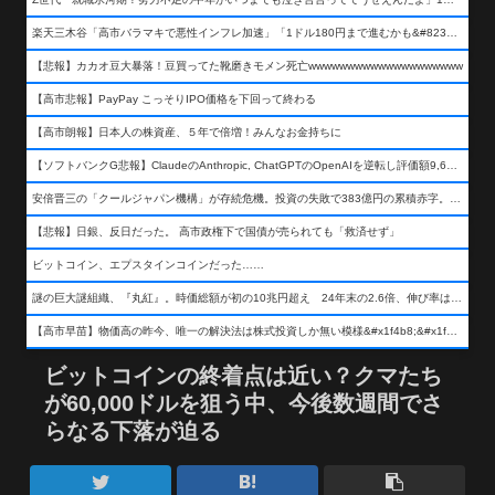
楽天三木谷「高市バラマキで悪性インフレ加速」「1ドル180円まで進むかも&#8230;もう看過できない」
【悲報】カカオ豆大暴落！豆買ってた靴磨きモメン死亡wwwwwwwwwwwwwwwwwwww
【高市悲報】PayPay こっそりIPO価格を下回って終わる
【高市朗報】日本人の株資産、５年で倍増！みんなお金持ちに
【ソフトバンクG悲報】ClaudeのAnthropic, ChatGPTのOpenAIを逆転し評価額9,650億ドル (約154兆円) の世界一価値あるAI企業に……
安倍晋三の「クールジャパン機構」が存続危機。投資の失敗で383億円の累積赤字。2025年度決算も大赤字の可能性。責任の所在はウヤムヤ
【悲報】日銀、反日だった。 高市政権下で国債が売られても「救済せず」
ビットコイン、エプスタインコインだった……
謎の巨大謎組織、『丸紅』。時価総額が初の10兆円超え 24年末の2.6倍、伸び率は謎組織首位
【高市早苗】物価高の昨今、唯一の解決法は株式投資しか無い模様&#x1f4b8;&#x1f4b8;&#x1f4b8;
ビットコインの終着点は近い？クマたち
が60,000ドルを狙う中、今後数週間でさ
らなる下落が迫る