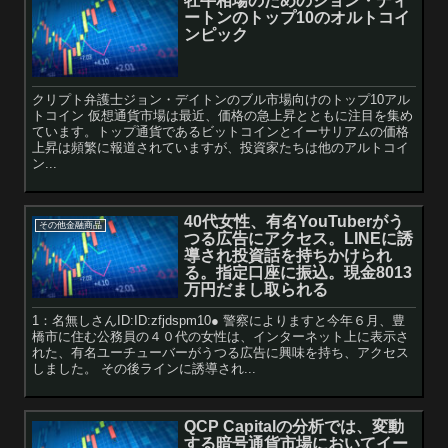
牡牛相場のためのジョン・ディ
ートンのトップ10のオルトコイ
ンピック
クリプト弁護士ジョン・デイトンのブル市場向けのトップ10アル
トコイン 仮想通貨市場は最近、価格の急上昇とともに注目を集め
ています。トップ通貨であるビットコインとイーサリアムの価格
上昇は頻繁に報道されていますが、投資家たちは他のアルトコイ
ン...
40代女性、有名YouTuberがう
その他金融商品
つる広告にアクセス。LINEに誘
導され投資話を持ちかけられ
る。指定口座に振込。現金8013
万円だまし取られる
1：名無しさんID:ID:zfjdspm10● 警察によりますと今年６月、豊
橋市に住む公務員の４０代の女性は、インターネット上に表示さ
れた、有名ユーチューバーがうつる広告に興味を持ち、アクセス
しました。 その後ラインに誘導され...
QCP Capitalの分析では、変動
する暗号通貨市場においてイー