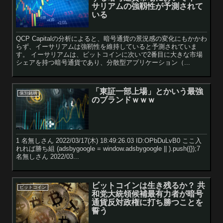
サリアムの強靱性が予測されて
いる
QCP Capitalの分析によると、暗号通貨の景況感の変化にもかかわ
らず、イーサリアムは強靭性を維持していると予測されていま
す。 イーサリアムは、ビットコインに次いで2番目に大きな市場
シェアを持つ暗号通貨であり、分散型アプリケーション（...
「東証一部上場」とかいう最強
個別銘柄
のブランドｗｗｗ
1 名無しさん 2022/03/17(木) 18:49:26.03 ID:OPbDuLvB0 ここ入
れれば勝ち組 (adsbygoogle = window.adsbygoogle || ).push({});7
名無しさん 2022/03...
ビットコインは生き残るか？ 共
ビットコイン
和党大統領候補最有力者が暗号
通貨反対政権に打ち勝つことを
誓う