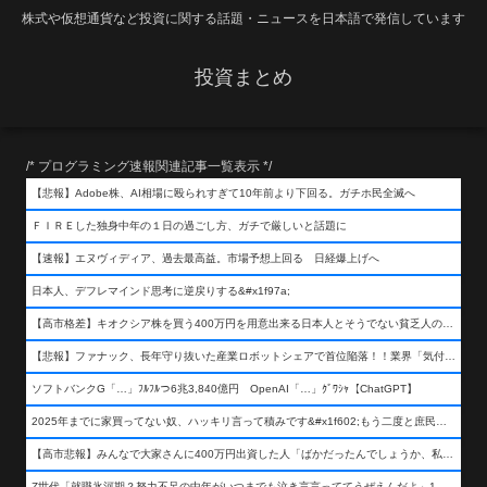
株式や仮想通貨など投資に関する話題・ニュースを日本語で発信しています
投資まとめ
/* プログラミング速報関連記事一覧表示 */
【悲報】Adobe株、AI相場に殴られすぎて10年前より下回る。ガチホ民全滅へ
ＦＩＲＥした独身中年の１日の過ごし方、ガチで厳しいと話題に
【速報】エヌヴィディア、過去最高益。市場予想上回る 日経爆上げへ
日本人、デフレマインド思考に逆戻りする&#x1f97a;
【高市格差】キオクシア株を買う400万円を用意出来る日本人とそうでない貧乏人の差が超広まるって事よ
【悲報】ファナック、長年守り抜いた産業ロボットシェアで首位陥落！！業界「気付いたら一気に抜かれていた…」
ソフトバンクG「…」ﾌﾙﾌﾙつ6兆3,840億円 OpenAI「…」ｸﾞﾜｼｬ【ChatGPT】
2025年までに家買ってない奴、ハッキリ言って積みです&#x1f602;もう二度と庶民が買える値段になりません&#x1f602;&#x1f602;&#x1f602;
【高市悲報】みんなで大家さんに400万円出資した人「ばかだったんでしょうか、私は&#x1f622;」
Z世代「就職氷河期？努力不足の中年がいつまでも泣き言言っててうぜえんだよ」1万いいね