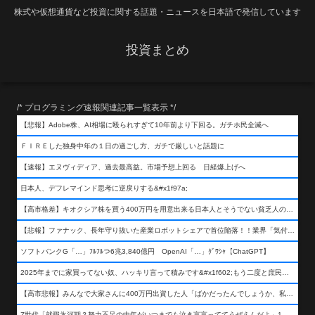
株式や仮想通貨など投資に関する話題・ニュースを日本語で発信しています
投資まとめ
/* プログラミング速報関連記事一覧表示 */
【悲報】Adobe株、AI相場に殴られすぎて10年前より下回る。ガチホ民全滅へ
ＦＩＲＥした独身中年の１日の過ごし方、ガチで厳しいと話題に
【速報】エヌヴィディア、過去最高益。市場予想上回る 日経爆上げへ
日本人、デフレマインド思考に逆戻りする&#x1f97a;
【高市格差】キオクシア株を買う400万円を用意出来る日本人とそうでない貧乏人の差が超広まるって事よ
【悲報】ファナック、長年守り抜いた産業ロボットシェアで首位陥落！！業界「気付いたら一気に抜かれていた…」
ソフトバンクG「…」ﾌﾙﾌﾙつ6兆3,840億円 OpenAI「…」ｸﾞﾜｼｬ【ChatGPT】
2025年までに家買ってない奴、ハッキリ言って積みです&#x1f602;もう二度と庶民が買える値段になりません&#x1f602;&#x1f602;&#x1f602;
【高市悲報】みんなで大家さんに400万円出資した人「ばかだったんでしょうか、私は&#x1f622;」
Z世代「就職氷河期？努力不足の中年がいつまでも泣き言言っててうぜえんだよ」1万いいね