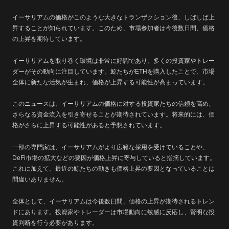
イーサリアムの価格がこのような大きなトランザクション後、しばしば上
昇することが知られています。このため、市場参加者は今後数日間、価格
の上昇を期待しています。
イーサリアムを取り巻く環境は非常に好調であり、多くの投資家やトレー
ダーがその動向に注目しています。鯨たちがETHを購入したことで、市場
全体に新たな活気が生まれ、価格が上昇する可能性が高まっています。
このニュースは、イーサリアムの価格に対する投資家たちの信頼を高め、
さらなる資金流入を引き寄せることが期待されています。将来的には、価
格がさらに上昇する可能性があると予想されています。
一部の専門家は、イーサリアムがより広範な採用を受けていることや、
DeFi市場の拡大などの要因が価格上昇に寄与していると指摘しています。
これに加えて、最近の鯨たちの動きも価格上昇の要因となっていることは
間違いありません。
全体として、イーサリアムは今後数日間、価格の上昇が期待されるトレン
ドにあります。投資家やトレーダーは市場動向に敏感に反応し、賢明な投
資判断を行う必要があります。