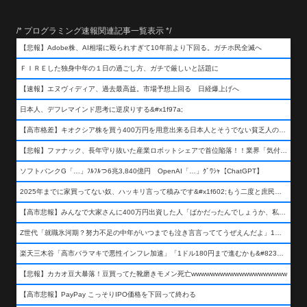
/* プログラミング速報関連記事一覧表示 */
【悲報】Adobe株、AI相場に殴られすぎて10年前より下回る。ガチホ民全滅へ
ＦＩＲＥした独身中年の１日の過ごし方、ガチで厳しいと話題に
【速報】エヌヴィディア、過去最高益。市場予想上回る 日経爆上げへ
日本人、デフレマインド思考に逆戻りする&#x1f97a;
【高市格差】キオクシア株を買う400万円を用意出来る日本人とそうでない貧乏人の差が超広まるって事よ
【悲報】ファナック、長年守り抜いた産業ロボットシェアで首位陥落！！業界「気付いたら一気に抜かれていた…」
ソフトバンクG「…」ﾌﾙﾌﾙつ6兆3,840億円 OpenAI「…」ｸﾞﾜｼｬ【ChatGPT】
2025年までに家買ってない奴、ハッキリ言って積みです&#x1f602;もう二度と庶民が買える値段になりません&#x1f602;&#x1f602;&#x1f602;
【高市悲報】みんなで大家さんに400万円出資した人「ばかだったんでしょうか、私は&#x1f622;」
Z世代「就職氷河期？努力不足の中年がいつまでも泣き言言っててうぜえんだよ」1万いいね
楽天三木谷「高市バラマキで悪性インフレ加速」「1ドル180円まで進むかも&#8230;もう看過できない」
【悲報】カカオ豆大暴落！豆買ってた靴磨きモメン死亡wwwwwwwwwwwwwwwwwwww
【高市悲報】PayPay こっそりIPO価格を下回って終わる