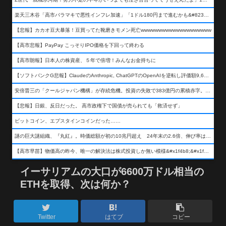
楽天三木谷「高市バラマキで悪性インフレ加速」「1ドル180円まで進むかも&#8230;もう看過できない」
【悲報】カカオ豆大暴落！豆買ってた靴磨きモメン死亡wwwwwwwwwwwwwwwwwwww
【高市悲報】PayPay こっそりIPO価格を下回って終わる
【高市朗報】日本人の株資産、５年で倍増！みんなお金持ちに
【ソフトバンクG悲報】ClaudeのAnthropic, ChatGPTのOpenAIを逆転し評価額9,650億ドル (約154兆円) の世界一価値あるAI企業に……
安倍晋三の「クールジャパン機構」が存続危機。投資の失敗で383億円の累積赤字。2025年度決算も大赤字の可能性。責任の所在はウヤムヤ
【悲報】日銀、反日だった。 高市政権下で国債が売られても「救済せず」
ビットコイン、エプスタインコインだった……
謎の巨大謎組織、『丸紅』。時価総額が初の10兆円超え 24年末の2.6倍、伸び率は謎組織首位
【高市早苗】物価高の昨今、唯一の解決法は株式投資しか無い模様&#x1f4b8;&#x1f4b8;&#x1f4b8;
イーサリアムの大口が6600万ドル相当の
ETHを取得、次は何か？
Twitter
はてブ
コピー