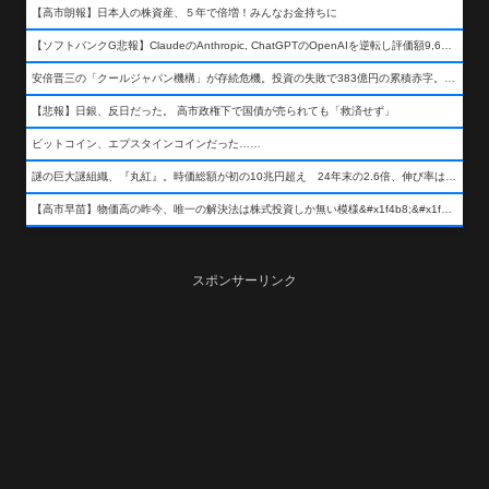
【高市朗報】日本人の株資産、５年で倍増！みんなお金持ちに
【ソフトバンクG悲報】ClaudeのAnthropic, ChatGPTのOpenAIを逆転し評価額9,650億ドル (約154兆円) の世界一価値あるAI企業に……
安倍晋三の「クールジャパン機構」が存続危機。投資の失敗で383億円の累積赤字。2025年度決算も大赤字の可能性。責任の所在はウヤムヤ
【悲報】日銀、反日だった。 高市政権下で国債が売られても「救済せず」
ビットコイン、エプスタインコインだった……
謎の巨大謎組織、『丸紅』。時価総額が初の10兆円超え 24年末の2.6倍、伸び率は謎組織首位
【高市早苗】物価高の昨今、唯一の解決法は株式投資しか無い模様&#x1f4b8;&#x1f4b8;&#x1f4b8;
スポンサーリンク