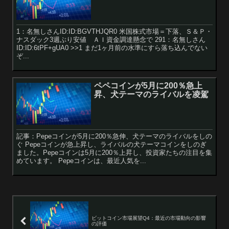
1：名無しさんID:ID:BGVTHJQR0 米国株式市場＝下落、Ｓ＆Ｐ・
ナスダック3週ぶり安値 ＡＩ資金調達懸念で 291：名無しさん
ID:ID:6tPF+gUA0 >>1 まだ1ヶ月前の水準にすら落ち込んでない
ぞ...
ペペコインが5月に200％急上
昇、犬テーマのライバルを凌駕
記事：Pepeコインが5月に200％急伸、犬テーマのライバルをしの
ぐ Pepeコインが急上昇し、ライバルの犬テーマコインをしのぎ
ました。Pepeコインは5月に200％上昇し、投資家たちの注目を集
めています。 Pepeコインは、最近人気を...
ビットコイン市場展望Q4：最近の市場動向の影響
の評価