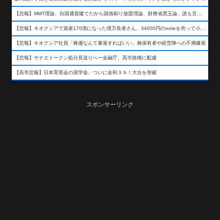
【悲報】MMT理論、自国通貨建てだから国債刷り放題理論、財務省悪玉論、誰も言わなくなるwwwwwwwwwwwwwww
【悲報】キオクシアで資産170億になった億万長者さん、34000円のnoteを売って小銭を稼いでしまうwwwwwwwwwwwwwwwwwwww
【悲報】キオクシア社員「株価なんて暴落すればいい」株保有者や経営陣への不満爆発
【悲報】サナエトークン処分見送りへー金融庁、高市政権に配慮
【高市悲報】日本育英会の奨学金、ついに金利３％！大台を突破
スポンサーリンク