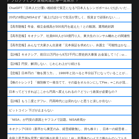
/* プログラミング速報関連記事一覧表示 */
ChatGPT「日本人だけ重い相続税で貧乏になる?日本人もシンガポールいけばいいだけだから相続税で日本人は貧乏にならんだろ呆」
20代の8割はNISAせず「値上げばかりで生活が苦しく、投資まで頑張れない…」
【高市朗報】年金、積立金残高が300兆円を超えた！との観測。運用絶好調
【高市悲報】キオクシア、社員600人が10億円り人、東大生のコンサル離れとの関連性
【高市悲報】みんなで大家さん出資者「元本保証を求めたい」弁護士「可能性はかなり低い」出資者「不誠実！」
【訃報】キオクシア、前日11万円から9万2千円に歴史的大暴落 お金返して！(´；ω；｀)
【訃報】円安、解消しない、じわじわ上がり続ける
【悲報】日本円の「物を買う力」、1986年と比べると半分以下になっていることが判明&#8230;高市さんありがとう！
【株のトレンド】「個別株で一発当てて、その益をオルカンにしてFire」⇐これが流行ってるらしい
日本ってどうすればここから円高へ変えられるの？どういう政策が必要なの？
【訃報】もう二度とデフレ、円高時代には戻れないと思うと涙しか出ない
ビットコイン 下げが止まらない
「NISA」が円安の原因とヤフコメで話題。NISA終焉か
キオクシアCEO（新卒から東芝のみ、経営経験無し、持ち株０）、日本一の経営者になる…
金利上昇予測を背景に銀行株が右肩上がり！AI・半導体のハイテク株からのシフトチェンジも