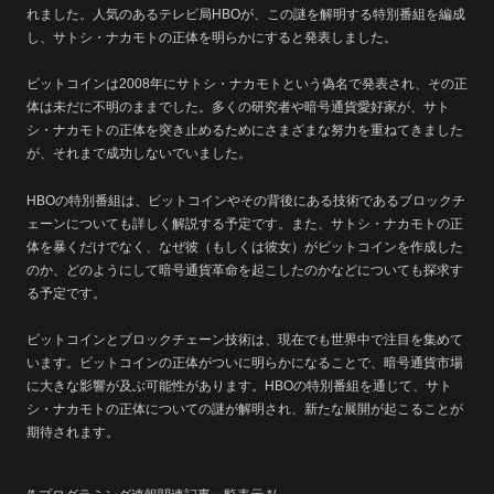
れました。人気のあるテレビ局HBOが、この謎を解明する特別番組を編成
し、サトシ・ナカモトの正体を明らかにすると発表しました。
ビットコインは2008年にサトシ・ナカモトという偽名で発表され、その正
体は未だに不明のままでした。多くの研究者や暗号通貨愛好家が、サト
シ・ナカモトの正体を突き止めるためにさまざまな努力を重ねてきました
が、それまで成功しないでいました。
HBOの特別番組は、ビットコインやその背後にある技術であるブロックチ
ェーンについても詳しく解説する予定です。また、サトシ・ナカモトの正
体を暴くだけでなく、なぜ彼（もしくは彼女）がビットコインを作成した
のか、どのようにして暗号通貨革命を起こしたのかなどについても探求す
る予定です。
ビットコインとブロックチェーン技術は、現在でも世界中で注目を集めて
います。ビットコインの正体がついに明らかになることで、暗号通貨市場
に大きな影響が及ぶ可能性があります。HBOの特別番組を通じて、サト
シ・ナカモトの正体についての謎が解明され、新たな展開が起こることが
期待されます。