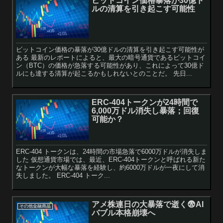
ビットコイン価格暴落が30億ド
ルの清算を引き起こす可能性
ビットコイン価格の暴落が30億ドルの清算を引き起こす可能性が
ある 最新のレポートによると、最大の暗号通貨であるビットコイ
ン（BTC）の価格が急落する可能性があり、これによって30億ド
ルにも達する清算が起こるかもしれないとのことだ。 先日...
ERC-404トークンが24時間で
6,000万ドル消失し暴落；回復
可能か？
ERC-404 トークンは、24時間の市場急落で6000万ドルが消失しま
した 仮想通貨市場では、最近、ERC-404トークンと呼ばれる新た
なトークンが大幅な暴落を経験し、約6000万ドルが一夜にして消
失しました。 ERC-404 トーク...
アメ株連日の大暴落で逝く😨AI
その他金融商品
バブル本格崩壊へ