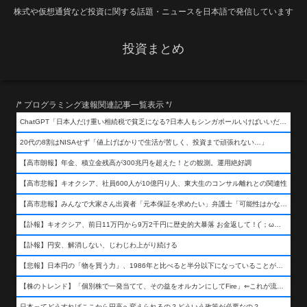
株式や仮想通貨など投資に関する話題・ニュースを日本語で発信しています
投資まとめ
/* プログラミング速報関連記事一覧表示 */
ChatGPT「日本人だけ重い相続税で貧乏になる?日本人もシンガポールいけばいいだけだから相続税で日本人は貧乏にならんだろ呆」
20代の8割はNISAせず「値上げばかりで生活が苦しく、投資まで頑張れない…」
【高市朗報】年金、積立金残高が300兆円を超えた！との観測。運用絶好調
【高市悲報】キオクシア、社員600人が10億円り人、東大生のコンサル離れとの関連性
【高市悲報】みんなで大家さん出資者「元本保証を求めたい」弁護士「可能性はかなり低い」出資者「不誠実！」
【訃報】キオクシア、前日11万円から9万2千円に歴史的大暴落 お金返して！(´；ω；｀)
【訃報】円安、解消しない、じわじわ上がり続ける
【悲報】日本円の「物を買う力」、1986年と比べると半分以下になっていることが判明&#8230;高市さんありがとう！
【株のトレンド】「個別株で一発当てて、その益をオルカンにしてFire」⇐これが流行ってるらしい
日本ってどうすればここから円高へ変えられるの？どういう政策が必要なの？