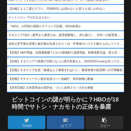
【訃報】もう二度とデフレ、円高時代には戻れないと思うと涙しか出ない
ビットコイン 下げが止まらない
「NISA」が円安の原因とヤフコメで話題。NISA終焉か
キオクシアCEO（新卒から東芝のみ、経営経験無し、持ち株０）、日本一の経営者になる…
金利上昇予測を背景に銀行株が右肩上がり！AI・半導体のハイテク株からのシフトチェンジも
【悲報】MMT理論、自国通貨建てだから国債刷り放題理論、財務省悪玉論、誰も言わなくなるwwwwwwwwwwwwwww
【悲報】キオクシアで資産170億になった億万長者さん、34000円のnoteを売って小銭を稼いでしまうwwwwwwwwwwwwwwwwwwww
【悲報】キオクシア社員「株価なんて暴落すればいい」株保有者や経営陣への不満爆発
【悲報】サナエトークン処分見送りへー金融庁、高市政権に配慮
【高市悲報】日本育英会の奨学金、ついに金利３％！大台を突破
ビットコインの謎が明らかに？HBOが18
時間でサトシ・ナカモトの正体を暴露
Twitter
はてブ
コピー