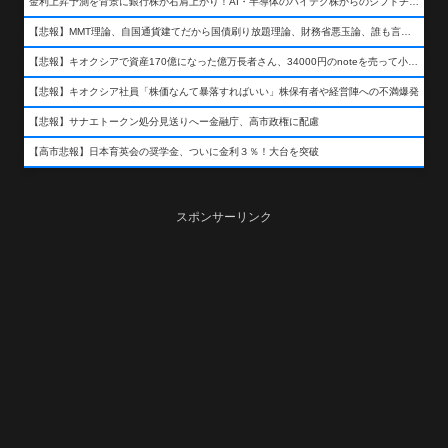
金利上昇予測を背景に銀行株が右肩上がり！AI・半導体のハイテク株からのシフトチェンジも
【悲報】MMT理論、自国通貨建てだから国債刷り放題理論、財務省悪玉論、誰も言わなくなるwwwwwwwwwwwwwww
【悲報】キオクシアで資産170億になった億万長者さん、34000円のnoteを売って小銭を稼いでしまうwwwwwwwwwwwwwwwwwwww
【悲報】キオクシア社員「株価なんて暴落すればいい」株保有者や経営陣への不満爆発
【悲報】サナエトークン処分見送りへー金融庁、高市政権に配慮
【高市悲報】日本育英会の奨学金、ついに金利３％！大台を突破
スポンサーリンク