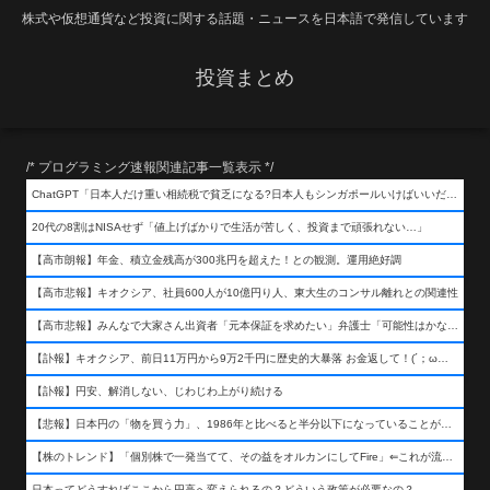
株式や仮想通貨など投資に関する話題・ニュースを日本語で発信しています
投資まとめ
/* プログラミング速報関連記事一覧表示 */
ChatGPT「日本人だけ重い相続税で貧乏になる?日本人もシンガポールいけばいいだけだから相続税で日本人は貧乏にならんだろ呆」
20代の8割はNISAせず「値上げばかりで生活が苦しく、投資まで頑張れない…」
【高市朗報】年金、積立金残高が300兆円を超えた！との観測。運用絶好調
【高市悲報】キオクシア、社員600人が10億円り人、東大生のコンサル離れとの関連性
【高市悲報】みんなで大家さん出資者「元本保証を求めたい」弁護士「可能性はかなり低い」出資者「不誠実！」
【訃報】キオクシア、前日11万円から9万2千円に歴史的大暴落 お金返して！(´；ω；｀)
【訃報】円安、解消しない、じわじわ上がり続ける
【悲報】日本円の「物を買う力」、1986年と比べると半分以下になっていることが判明&#8230;高市さんありがとう！
【株のトレンド】「個別株で一発当てて、その益をオルカンにしてFire」⇐これが流行ってるらしい
日本ってどうすればここから円高へ変えられるの？どういう政策が必要なの？