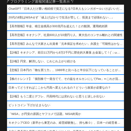
/* プログラミング速報関連記事一覧表示 */
ChatGPT「日本人だけ重い相続税で貧乏になる?日本人もシンガポールいけばいいだけだから相続税で日本人は貧乏にならんだろ呆」
20代の8割はNISAせず「値上げばかりで生活が苦しく、投資まで頑張れない…」
【高市朗報】年金、積立金残高が300兆円を超えた！との観測。運用絶好調
【高市悲報】キオクシア、社員600人が10億円り人、東大生のコンサル離れとの関連性
【高市悲報】みんなで大家さん出資者「元本保証を求めたい」弁護士「可能性はかなり低い」出資者「不誠実！」
【訃報】キオクシア、前日11万円から9万2千円に歴史的大暴落 お金返して！(´；ω；｀)
【訃報】円安、解消しない、じわじわ上がり続ける
【悲報】日本円の「物を買う力」、1986年と比べると半分以下になっていることが判明&#8230;高市さんありがとう！
【株のトレンド】「個別株で一発当てて、その益をオルカンにしてFire」⇐これが流行ってるらしい
日本ってどうすればここから円高へ変えられるの？どういう政策が必要なの？
【訃報】もう二度とデフレ、円高時代には戻れないと思うと涙しか出ない
ビットコイン 下げが止まらない
「NISA」が円安の原因とヤフコメで話題。NISA終焉か
キオクシアCEO（新卒から東芝のみ、経営経験無し、持ち株０）、日本一の経営者になる…