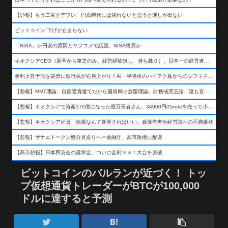
【訃報】もう二度とデフレ、円高時代には戻れないと思うと涙しか出ない
ビットコイン 下げが止まらない
「NISA」が円安の原因とヤフコメで話題。NISA終焉か
キオクシアCEO（新卒から東芝のみ、経営経験無し、持ち株０）、日本一の経営者になる…
金利上昇予測を背景に銀行株が右肩上がり！AI・半導体のハイテク株からのシフトチェンジも
【悲報】MMT理論、自国通貨建てだから国債刷り放題理論、財務省悪玉論、誰も言わなくなるwwwwwwwwwwwwwww
【悲報】キオクシアで資産170億になった億万長者さん、34000円のnoteを売って小銭を稼いでしまうwwwwwwwwwwwwwwwwwwww
【悲報】キオクシア社員「株価なんて暴落すればいい」株保有者や経営陣への不満爆発
【悲報】サナエトークン処分見送りへー金融庁、高市政権に配慮
【高市悲報】日本育英会の奨学金、ついに金利３％！大台を突破
ビットコインのバルランが近づく！ トッ
プ仮想通貨トレーダーがBTCが100,000
ドルに達すると予測