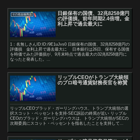
日銀保有の国債、32兆8258億円
その他金融商品
の評価損。前年同期2.4倍増。金
利上昇で過去最大に
1：名無しさんID:ID:/9E1uJvs0 日銀保有の国債、32兆8258億円の
評価損 金利上昇で過去最大に 日本銀行は26日、保有する国債
を時価でみた評価損が、9月末時点で過去最大の32兆8258億円に
なったと発表した。...
リップルCEOがトランプ大統領
のプロ暗号通貨財務長官を称賛
リップルCEOブラッド・ガーリングハウス、トランプ大統領の選
択スコット・ベッセントを支持-SEC訴訟の終焉が近い リップル
CEOのブラッド・ガーリングハウスは、トランプ大統領がSECの
次期委員にスコット・ベッセントを指名したことを支持して...