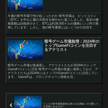
今週の暗号市場で何が起こったのか 暗号市場は、ビットコイン
（BTC）を中心に週の大部分を穏やかに過ごしました。直近の価
格変動は比較的小さく、BTCは約38,000ドルの価格レンジ内で推
移しています。しかし、他の暗号通貨にはいくつかの注目す...
暗号ゲーム市場急増：2024年の
トップGameFiコインを注目す
るアナリスト
暗号ゲーム市場が急成長し、アナリストたちが2024年のトップ
GameFiコインに注目 暗号ゲーム市場が急速に成長しており、ア
ナリストたちは2024年にはトップのGameFiコインに注目してい
ます。 GameFiは、ブロックチェーン技術を活...
インドが暗号通貨規制を遅らせる理由—その驚くべ
き背後にあるもの！