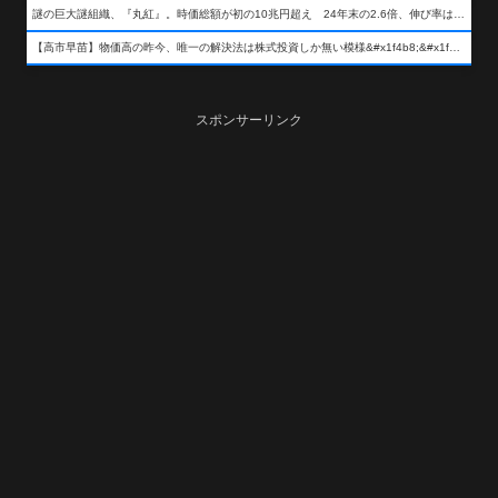
謎の巨大謎組織、『丸紅』。時価総額が初の10兆円超え 24年末の2.6倍、伸び率は謎組織首位
【高市早苗】物価高の昨今、唯一の解決法は株式投資しか無い模様&#x1f4b8;&#x1f4b8;&#x1f4b8;
スポンサーリンク