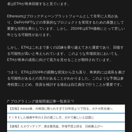
者はETHが将来回復すると見ています。
Ethereumはブロックチェーンプラットフォームとして非常に人気があ
り、DeFiやNFTなどの革新的なプロジェクトを実現するための基盤として
重要な役割を果たしています。しかし、2024年はETH価格にとって苦しい
年となる可能性があります。
しかし、ETHはこれまで多くの試練を乗り越えてきた通貨であり、回復す
る可能性が高いと考えられています。 このような市場状況においても、
ETHが将来の成長に向けて底力を見せることが期待されています。
つまり、ETHは2024年の困難な状況から立ち直り、将来的には成長を遂げ
る可能性があるとの見方があることがわかりました。このような予測は参
考程度にとどめ、投資を検討する場合は自己責任で行うことが重要です。
/* プログラミング速報関連記事一覧表示 */
【悲報】Adobe株、AI相場に殴られすぎて10年前より下回る。ガチホ民全滅へ
ＦＩＲＥした独身中年の１日の過ごし方、ガチで厳しいと話題に
【速報】エヌヴィディア、過去最高益。市場予想上回る 日経爆上げへ