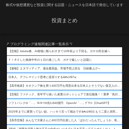
株式や仮想通貨など投資に関する話題・ニュースを日本語で発信しています
投資まとめ
/* プログラミング速報関連記事一覧表示 */
【悲報】Adobe株、AI相場に殴られすぎて10年前より下回る。ガチホ民全滅へ
ＦＩＲＥした独身中年の１日の過ごし方、ガチで厳しいと話題に
【速報】エヌヴィディア、過去最高益。市場予想上回る 日経爆上げへ
日本人、デフレマインド思考に逆戻りする&#x1f97a;
【高市格差】キオクシア株を買う400万円を用意出来る日本人とそうでない貧乏人の差が超広まるって事よ
【悲報】ファナック、長年守り抜いた産業ロボットシェアで首位陥落！！業界「気付いたら一気に抜かれていた…」
ソフトバンクG「…」ﾌﾙﾌﾙつ6兆3,840億円 OpenAI「…」ｸﾞﾜｼｬ【ChatGPT】
2025年までに家買ってない奴、ハッキリ言って積みです&#x1f602;もう二度と庶民が買える値段になりません&#x1f602;&#x1f602;&#x1f602;
【高市悲報】みんなで大家さんに400万円出資した人「ばかだったんでしょうか、私は&#x1f622;」
Z世代「就職氷河期？努力不足の中年がいつまでも泣き言言っててうぜえんだよ」1万いいね