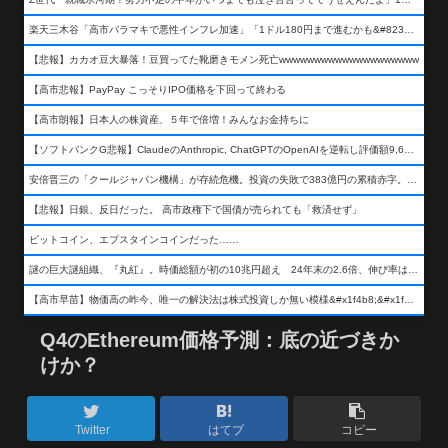
楽天三木谷「高市バラマキで悪性インフレ加速」「1ドル180円まで進むかも&#8230;もう看過できない」
【悲報】カカオ豆大暴落！豆買ってた靴磨きモメン死亡wwwwwwwwwwwwwwwwwwww
【高市悲報】PayPay こっそりIPO価格を下回って終わる
【高市朗報】日本人の株資産、５年で倍増！みんなお金持ちに
【ソフトバンクG悲報】ClaudeのAnthropic, ChatGPTのOpenAIを逆転し評価額9,650億ドル (約154兆円) の世界一価値あるAI企業に……
安倍晋三の「クールジャパン機構」が存続危機。投資の失敗で383億円の累積赤字。2025年度決算も大赤字の可能性。責任の所在はウヤムヤ
【悲報】日銀、反日だった。 高市政権下で国債が売られても「救済せず」
ビットコイン、エプスタインコインだった……
謎の巨大謎組織、『丸紅』。時価総額が初の10兆円超え 24年末の2.6倍、伸び率は謎組織首位
【高市早苗】物価高の昨今、唯一の解決法は株式投資しか無い模様&#x1f4b8;&#x1f4b8;&#x1f4b8;
Q4のEthereum価格予測：底の近づきか
けか？
Twitter
はてブ
コピー