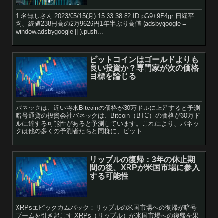
1 名無しさん 2023/05/15(月) 15:33:38.82 ID:pG9+9E4gr 日経平
均、終値238円高の2万9626円1年半ぶり高値 (adsbygoogle =
window.adsbygoogle || ).push...
ビットコインはゴールドよりも
良い投資か？専門家が次の価格
目標を論じる
バネックは、近い将来Bitcoinの価格が30万ドルに上昇すると予測
暗号通貨の投資会社バネックは、Bitcoin（BTC）の価格が30万ド
ルに達する可能性があると予測しています。これにより、バネッ
クは他の多くの予測者たちと同様に、ビット...
リップルの復帰：3年の休止期
間の後、XRPが米国市場に参入
する可能性
XRPsエピックカムバック：リップルの米国市場への復帰が暗号
ブームを引き起こす XRPs（リップル）が米国市場への復帰を果