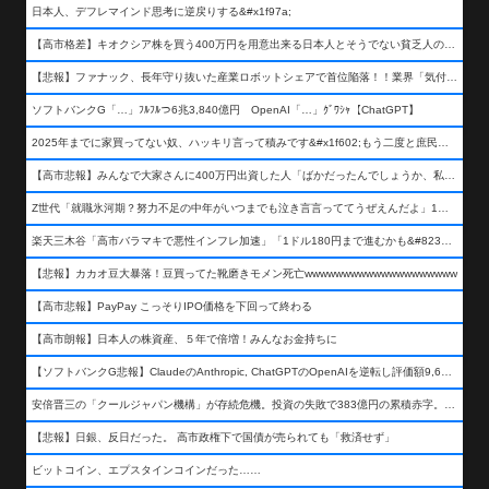
日本人、デフレマインド思考に逆戻りする&#x1f97a;
【高市格差】キオクシア株を買う400万円を用意出来る日本人とそうでない貧乏人の差が超広まるって事よ
【悲報】ファナック、長年守り抜いた産業ロボットシェアで首位陥落！！業界「気付いたら一気に抜かれていた…」
ソフトバンクG「…」ﾌﾙﾌﾙつ6兆3,840億円 OpenAI「…」ｸﾞﾜｼｬ【ChatGPT】
2025年までに家買ってない奴、ハッキリ言って積みです&#x1f602;もう二度と庶民が買える値段になりません&#x1f602;&#x1f602;&#x1f602;
【高市悲報】みんなで大家さんに400万円出資した人「ばかだったんでしょうか、私は&#x1f622;」
Z世代「就職氷河期？努力不足の中年がいつまでも泣き言言っててうぜえんだよ」1万いいね
楽天三木谷「高市バラマキで悪性インフレ加速」「1ドル180円まで進むかも&#8230;もう看過できない」
【悲報】カカオ豆大暴落！豆買ってた靴磨きモメン死亡wwwwwwwwwwwwwwwwwwww
【高市悲報】PayPay こっそりIPO価格を下回って終わる
【高市朗報】日本人の株資産、５年で倍増！みんなお金持ちに
【ソフトバンクG悲報】ClaudeのAnthropic, ChatGPTのOpenAIを逆転し評価額9,650億ドル (約154兆円) の世界一価値あるAI企業に……
安倍晋三の「クールジャパン機構」が存続危機。投資の失敗で383億円の累積赤字。2025年度決算も大赤字の可能性。責任の所在はウヤムヤ
【悲報】日銀、反日だった。 高市政権下で国債が売られても「救済せず」
ビットコイン、エプスタインコインだった……