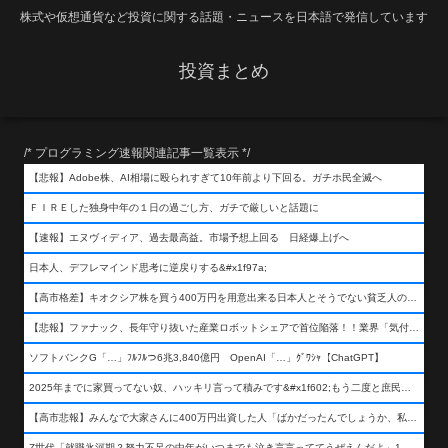
株式や仮想通貨など投資に関する話題・ニュースを日本語で発信しています
投資まとめ
/* プログラミング速報関連記事一覧表示 */
【悲報】Adobe株、AI相場に殴られすぎて10年前より下回る。ガチホ民全滅へ
ＦＩＲＥした独身中年の１日の過ごし方、ガチで厳しいと話題に
【速報】エヌヴィディア、過去最高益。市場予想上回る 日経爆上げへ
日本人、デフレマインド思考に逆戻りする&#x1f97a;
【高市格差】キオクシア株を買う400万円を用意出来る日本人とそうでない貧乏人の差が超広まるって事よ
【悲報】ファナック、長年守り抜いた産業ロボットシェアで首位陥落！！業界「気付いたら一気に抜かれていた…」
ソフトバンクG「…」ﾌﾙﾌﾙつ6兆3,840億円 OpenAI「…」ｸﾞﾜｼｬ【ChatGPT】
2025年までに家買ってない奴、ハッキリ言って積みです&#x1f602;もう二度と庶民が買える値段になりません&#x1f602;&#x1f602;&#x1f602;
【高市悲報】みんなで大家さんに400万円出資した人「ばかだったんでしょうか、私は&#x1f622;」
Z世代「就職氷河期？努力不足の中年がいつまでも泣き言言っててうぜえんだよ」1万いいね