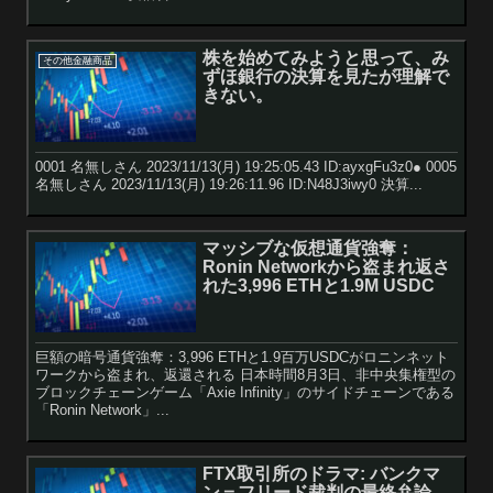
株を始めてみようと思って、み
その他金融商品
ずほ銀行の決算を見たが理解で
きない。
0001 名無しさん 2023/11/13(月) 19:25:05.43 ID:ayxgFu3z0● 0005
名無しさん 2023/11/13(月) 19:26:11.96 ID:N48J3iwy0 決算...
マッシブな仮想通貨強奪：
Ronin Networkから盗まれ返さ
れた3,996 ETHと1.9M USDC
巨額の暗号通貨強奪：3,996 ETHと1.9百万USDCがロニンネット
ワークから盗まれ、返還される 日本時間8月3日、非中央集権型の
ブロックチェーンゲーム「Axie Infinity」のサイドチェーンである
「Ronin Network」...
FTX取引所のドラマ: バンクマ
ン＝フリード裁判の最終弁論