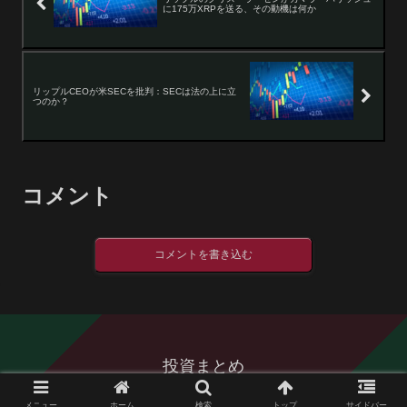
に175万XRPを送る、その動機は何か
リップルCEOが米SECを批判：SECは法の上に立
つのか？
コメント
コメントを書き込む
投資まとめ
© 2016 投資まとめ.
メニュー
ホーム
検索
トップ
サイドバー