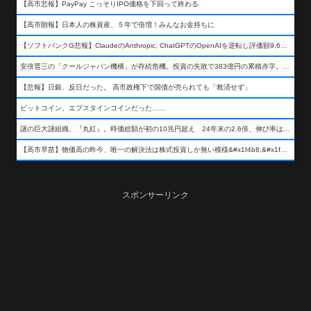
【高市悲報】PayPay こっそりIPO価格を下回って終わる
【高市朗報】日本人の株資産、５年で倍増！みんなお金持ちに
【ソフトバンクG悲報】ClaudeのAnthropic, ChatGPTのOpenAIを逆転し評価額9,650億ドル (約154兆円) の世界一価値あるAI企業に……
安倍晋三の「クールジャパン機構」が存続危機。投資の失敗で383億円の累積赤字。2025年度決算も大赤字の可能性。責任の所在はウヤムヤ
【悲報】日銀、反日だった。 高市政権下で国債が売られても「救済せず」
ビットコイン、エプスタインコインだった……
謎の巨大謎組織、『丸紅』。時価総額が初の10兆円超え 24年末の2.6倍、伸び率は謎組織首位
【高市早苗】物価高の昨今、唯一の解決法は株式投資しか無い模様&#x1f4b8;&#x1f4b8;&#x1f4b8;
スポンサーリンク