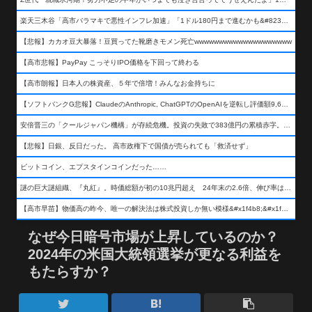
楽天三木谷「高市バラマキで悪性インフレ加速」「1ドル180円まで進むかも&#8230;もう看過できない」
【悲報】カカオ豆大暴落！豆買ってた靴磨きモメン死亡wwwwwwwwwwwwwwwwwwww
【高市悲報】PayPay こっそりIPO価格を下回って終わる
【高市朗報】日本人の株資産、５年で倍増！みんなお金持ちに
【ソフトバンクG悲報】ClaudeのAnthropic, ChatGPTのOpenAIを逆転し評価額9,650億ドル (約154兆円) の世界一価値あるAI企業に……
安倍晋三の「クールジャパン機構」が存続危機。投資の失敗で383億円の累積赤字。2025年度決算も大赤字の可能性。責任の所在はウヤムヤ
【悲報】日銀、反日だった。 高市政権下で国債が売られても「救済せず」
ビットコイン、エプスタインコインだった……
謎の巨大謎組織、『丸紅』。時価総額が初の10兆円超え 24年末の2.6倍、伸び率は謎組織首位
【高市早苗】物価高の昨今、唯一の解決法は株式投資しか無い模様&#x1f4b8;&#x1f4b8;&#x1f4b8;
なぜ今日暗号市場が上昇しているのか？
2024年の米国大統領選挙が更なる利益を
もたらすか？