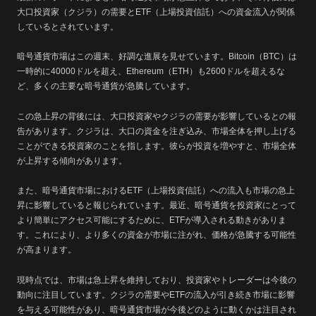
大口投資家（クジラ）の需要とETF（上場投資信託）への資金流入が関係
しているとされています。
暗号通貨市場はこの週末、好調な進展を見せています。Bitcoin（BTC）は
一時的に40000ドルを超え、Ethereum（ETH）も2600ドルを超えるな
ど、多くの主要な暗号通貨が急騰しています。
この急上昇の背後には、大口投資家やクジラの需要が影響しているとの報
告があります。クジラは、大口の資金を注ぎ込み、市場全体を押し上げる
ことができる投資家のことを指します。彼らが投資を増やすと、市場全体
が上昇する傾向があります。
また、暗号通貨市場におけるETF（上場投資信託）への流入も市場の急上
昇に影響していると報じられています。最近、暗号通貨を投資家にとって
より簡単にアクセス可能にするために、ETFが導入される動きがありま
す。これにより、より多くの資金が市場に注がれ、価格が急騰する可能性
が高まります。
現時点では、市場は急上昇を維持しており、投資家やトレーダーは今後の
動向に注目しています。クジラの需要やETFの流入が引き続き市場に影響
を与える可能性があり、暗号通貨市場が今後どのように動くかは注目され