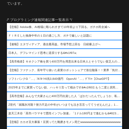
ています。
/* プログラミング速報関連記事一覧表示 */
【悲報】Adobe株、AI相場に殴られすぎて10年前より下回る。ガチホ民全滅へ
ＦＩＲＥした独身中年の１日の過ごし方、ガチで厳しいと話題に
【速報】エヌヴィディア、過去最高益。市場予想上回る 日経爆上げへ
日本人、デフレマインド思考に逆戻りする&#x1f97a;
【高市格差】キオクシア株を買う400万円を用意出来る日本人とそうでない貧乏人の差が超広まるって事よ
【悲報】ファナック、長年守り抜いた産業ロボットシェアで首位陥落！！業界「気付いたら一気に抜かれていた…」
ソフトバンクG「…」ﾌﾙﾌﾙつ6兆3,840億円 OpenAI「…」ｸﾞﾜｼｬ【ChatGPT】
2025年までに家買ってない奴、ハッキリ言って積みです&#x1f602;もう二度と庶民が買える値段になりません&#x1f602;&#x1f602;&#x1f602;
【高市悲報】みんなで大家さんに400万円出資した人「ばかだったんでしょうか、私は&#x1f622;」
Z世代「就職氷河期？努力不足の中年がいつまでも泣き言言っててうぜえんだよ」1万いいね
楽天三木谷「高市バラマキで悪性インフレ加速」「1ドル180円まで進むかも&#8230;もう看過できない」
【悲報】カカオ豆大暴落！豆買ってた靴磨きモメン死亡wwwwwwwwwwwwwwwwwwww