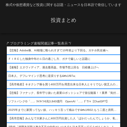
株式や仮想通貨など投資に関する話題・ニュースを日本語で発信しています
投資まとめ
/* プログラミング速報関連記事一覧表示 */
【悲報】Adobe株、AI相場に殴られすぎて10年前より下回る。ガチホ民全滅へ
ＦＩＲＥした独身中年の１日の過ごし方、ガチで厳しいと話題に
【速報】エヌヴィディア、過去最高益。市場予想上回る 日経爆上げへ
日本人、デフレマインド思考に逆戻りする&#x1f97a;
【高市格差】キオクシア株を買う400万円を用意出来る日本人とそうでない貧乏人の差が超広まるって事よ
【悲報】ファナック、長年守り抜いた産業ロボットシェアで首位陥落！！業界「気付いたら一気に抜かれていた…」
ソフトバンクG「…」ﾌﾙﾌﾙつ6兆3,840億円 OpenAI「…」ｸﾞﾜｼｬ【ChatGPT】
2025年までに家買ってない奴、ハッキリ言って積みです&#x1f602;もう二度と庶民が買える値段になりません&#x1f602;&#x1f602;&#x1f602;
【高市悲報】みんなで大家さんに400万円出資した人「ばかだったんでしょうか、私は&#x1f622;」
Z世代「就職氷河期？努力不足の中年がいつまでも泣き言言っててうぜえんだよ」1万いいね