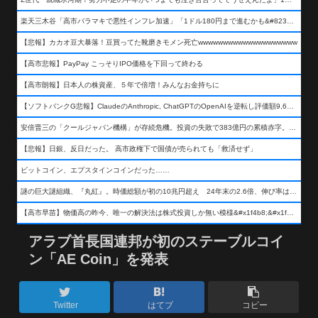
楽天三木谷「高市バラマキで悪性インフレ加速」「1ドル180円まで進むかも&#8230;もう看過できない」
【悲報】カカオ豆大暴落！豆買ってた靴磨きモメン死亡wwwwwwwwwwwwwwwwwwww
【高市悲報】PayPay こっそりIPO価格を下回って終わる
【高市朗報】日本人の株資産、５年で倍増！みんなお金持ちに
【ソフトバンクG悲報】ClaudeのAnthropic, ChatGPTのOpenAIを逆転し評価額9,650億ドル (約154兆円) の世界一価値あるAI企業に……
安倍晋三の「クールジャパン機構」が存続危機。投資の失敗で383億円の累積赤字。2025年度決算も大赤字の可能性。責任の所在はウヤムヤ
【悲報】日銀、反日だった。 高市政権下で国債が売られても「救済せず」
ビットコイン、エプスタインコインだった……
謎の巨大謎組織、『丸紅』。時価総額が初の10兆円超え 24年末の2.6倍、伸び率は謎組織首位
【高市早苗】物価高の昨今、唯一の解決法は株式投資しか無い模様&#x1f4b8;&#x1f4b8;&#x1f4b8;
アラブ首長国連邦が初のステーブルコイ
ン「AE Coin」を発表
Twitter
はてブ
コピー