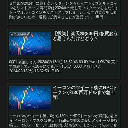
専門家が2024年に最も高いリターンをもたらすトップオルトコイ
ンをリストアップ 専門家は2024年の最も高いリターンをもたらす
トップオルトコインをリストアップしました。仮想通貨市場は変
動が激しいため、適切に投資することが重要です。 専門...
【投資】楽天株(800円)を買おう
その他金融商品
と思うんだけどどう？
0001 名無しさん 2024/02/13(火) 15:52:43.89 ID:Yvo+1YWP0 買っ
て気絶してたら10倍になるかもしれん 0003 名無しさん
2024/02/13(火) 15:52:59.17 ID...
イーロンのツイート後にNPCト
ークンが180百万ドルまで急上
昇!
イーロンのツイート後、0から180mのNPCトークンが猛烈な急上
昇 イーロン・マスクは先日、Twitterで非常に短いメッセージを投
稿し、そのメッセージには何の説明もない。しかし、そのメッセ