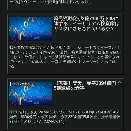
ージはNPCトークンの価値を180億ドルから18...
暗号流動化が2億7100万ドルに
達する：イーサリアム投資家は
リスクにさらされているか？
暗号通貨の清算額が2.71億ドルに達し、ショートスクイーズが目
前に迫っている可能性がある 最近、暗号通貨市場では混乱が続い
ており、数億ドルにも上る清算額が発生していることが報告され
ています。この動きは、一部の投資家やトレーダーにとっては
深...
【悲報】楽天、赤字3394億円で
その他金融商品
5期連続の赤字
0001 名無しさん 2024/02/14(水) 17:41:21.35 ID:qP2zMJFc0St.V
楽天、3394億円の赤字 楽天、赤字3394億円5期連続、携帯事業苦
戦 0002 名無しさん 2024/02/14(...