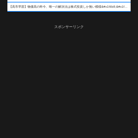
【高市早苗】物価高の昨今、唯一の解決法は株式投資しか無い模様&#x1f4b8;&#x1f4b8;&#x1f4b8;
スポンサーリンク