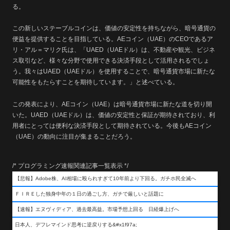
る。
この新しいステーブルコインは、価値の安定性を持ちながら、暗号通貨の
便益を提供することを目指している。AEコイン（UAE）のCEOであるア
リ・アル＝マリク氏は、「UAED（UAEドル）は、不動産や観光、ビジネ
ス取引など、様々な分野で使用できる決済手段として活用されるでしょ
う。我々はUAED（UAEドル）を使用することで、暗号通貨市場に新たな
可能性をもたらすことを期待しています。」と述べている。
この発表により、AEコイン（UAE）は暗号通貨市場に新たな道を切り開
いた。UAED（UAEドル）は、価値の安定性と保証が期待されており、利
用者にとっては便利な決済手段として期待されている。今後もAEコイン
（UAE）の動向に注目が集まることだろう。
/* プログラミング速報関連記事一覧表示 */
【悲報】Adobe株、AI相場に殴られすぎて10年前より下回る。ガチホ民全滅へ
ＦＩＲＥした独身中年の１日の過ごし方、ガチで厳しいと話題に
【速報】エヌヴィディア、過去最高益。市場予想上回る 日経爆上げへ
日本人、デフレマインド思考に逆戻りする&#x1f97a;