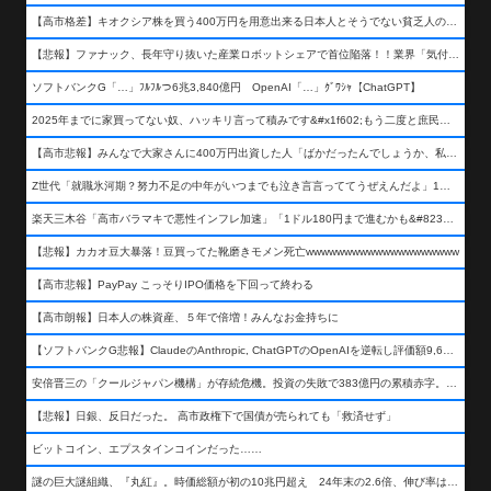
【高市格差】キオクシア株を買う400万円を用意出来る日本人とそうでない貧乏人の差が超広まるって事よ
【悲報】ファナック、長年守り抜いた産業ロボットシェアで首位陥落！！業界「気付いたら一気に抜かれていた…」
ソフトバンクG「…」ﾌﾙﾌﾙつ6兆3,840億円 OpenAI「…」ｸﾞﾜｼｬ【ChatGPT】
2025年までに家買ってない奴、ハッキリ言って積みです&#x1f602;もう二度と庶民が買える値段になりません&#x1f602;&#x1f602;&#x1f602;
【高市悲報】みんなで大家さんに400万円出資した人「ばかだったんでしょうか、私は&#x1f622;」
Z世代「就職氷河期？努力不足の中年がいつまでも泣き言言っててうぜえんだよ」1万いいね
楽天三木谷「高市バラマキで悪性インフレ加速」「1ドル180円まで進むかも&#8230;もう看過できない」
【悲報】カカオ豆大暴落！豆買ってた靴磨きモメン死亡wwwwwwwwwwwwwwwwwwww
【高市悲報】PayPay こっそりIPO価格を下回って終わる
【高市朗報】日本人の株資産、５年で倍増！みんなお金持ちに
【ソフトバンクG悲報】ClaudeのAnthropic, ChatGPTのOpenAIを逆転し評価額9,650億ドル (約154兆円) の世界一価値あるAI企業に……
安倍晋三の「クールジャパン機構」が存続危機。投資の失敗で383億円の累積赤字。2025年度決算も大赤字の可能性。責任の所在はウヤムヤ
【悲報】日銀、反日だった。 高市政権下で国債が売られても「救済せず」
ビットコイン、エプスタインコインだった……
謎の巨大謎組織、『丸紅』。時価総額が初の10兆円超え 24年末の2.6倍、伸び率は謎組織首位