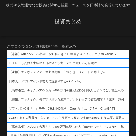
株式や仮想通貨など投資に関する話題・ニュースを日本語で発信しています
投資まとめ
/* プログラミング速報関連記事一覧表示 */
【悲報】Adobe株、AI相場に殴られすぎて10年前より下回る。ガチホ民全滅へ
ＦＩＲＥした独身中年の１日の過ごし方、ガチで厳しいと話題に
【速報】エヌヴィディア、過去最高益。市場予想上回る 日経爆上げへ
日本人、デフレマインド思考に逆戻りする&#x1f97a;
【高市格差】キオクシア株を買う400万円を用意出来る日本人とそうでない貧乏人の差が超広まるって事よ
【悲報】ファナック、長年守り抜いた産業ロボットシェアで首位陥落！！業界「気付いたら一気に抜かれていた…」
ソフトバンクG「…」ﾌﾙﾌﾙつ6兆3,840億円 OpenAI「…」ｸﾞﾜｼｬ【ChatGPT】
2025年までに家買ってない奴、ハッキリ言って積みです&#x1f602;もう二度と庶民が買える値段になりません&#x1f602;&#x1f602;&#x1f602;
【高市悲報】みんなで大家さんに400万円出資した人「ばかだったんでしょうか、私は&#x1f622;」
Z世代「就職氷河期？努力不足の中年がいつまでも泣き言言っててうぜえんだよ」1万いいね