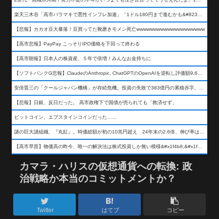
楽天三木谷「高市バラマキで悪性インフレ加速」「1ドル180円まで進むかも&#8230;もう看過できない」
【悲報】カカオ豆大暴落！豆買ってた靴磨きモメン死亡wwwwwwwwwwwwwwwwwwww
【高市悲報】PayPay こっそりIPO価格を下回って終わる
【高市朗報】日本人の株資産、５年で倍増！みんなお金持ちに
【ソフトバンクG悲報】ClaudeのAnthropic, ChatGPTのOpenAIを逆転し評価額9,650億ドル (約154兆円) の世界一価値あるAI企業に……
安倍晋三の「クールジャパン機構」が存続危機。投資の失敗で383億円の累積赤字。2025年度決算も大赤字の可能性。責任の所在はウヤムヤ
【悲報】日銀、反日だった。 高市政権下で国債が売られても「救済せず」
ビットコイン、エプスタインコインだった……
謎の巨大謎組織、『丸紅』。時価総額が初の10兆円超え 24年末の2.6倍、伸び率は謎組織首位
【高市早苗】物価高の昨今、唯一の解決法は株式投資しか無い模様&#x1f4b8;&#x1f4b8;&#x1f4b8;
カマラ・ハリスの仮想通貨への転換: 政
治戦略か本当のコミットメントか？
Twitter
はてブ
コピー