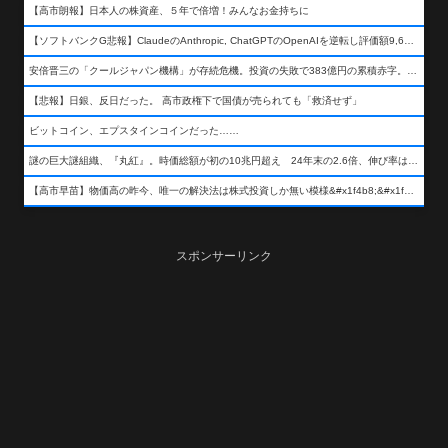
【高市朗報】日本人の株資産、５年で倍増！みんなお金持ちに
【ソフトバンクG悲報】ClaudeのAnthropic, ChatGPTのOpenAIを逆転し評価額9,650億ドル (約154兆円) の世界一価値あるAI企業に……
安倍晋三の「クールジャパン機構」が存続危機。投資の失敗で383億円の累積赤字。2025年度決算も大赤字の可能性。責任の所在はウヤムヤ
【悲報】日銀、反日だった。 高市政権下で国債が売られても「救済せず」
ビットコイン、エプスタインコインだった……
謎の巨大謎組織、『丸紅』。時価総額が初の10兆円超え 24年末の2.6倍、伸び率は謎組織首位
【高市早苗】物価高の昨今、唯一の解決法は株式投資しか無い模様&#x1f4b8;&#x1f4b8;&#x1f4b8;
スポンサーリンク