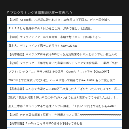
/* プログラミング速報関連記事一覧表示 */
【悲報】Adobe株、AI相場に殴られすぎて10年前より下回る。ガチホ民全滅へ
ＦＩＲＥした独身中年の１日の過ごし方、ガチで厳しいと話題に
【速報】エヌヴィディア、過去最高益。市場予想上回る 日経爆上げへ
日本人、デフレマインド思考に逆戻りする&#x1f97a;
【高市格差】キオクシア株を買う400万円を用意出来る日本人とそうでない貧乏人の差が超広まるって事よ
【悲報】ファナック、長年守り抜いた産業ロボットシェアで首位陥落！！業界「気付いたら一気に抜かれていた…」
ソフトバンクG「…」ﾌﾙﾌﾙつ6兆3,840億円 OpenAI「…」ｸﾞﾜｼｬ【ChatGPT】
2025年までに家買ってない奴、ハッキリ言って積みです&#x1f602;もう二度と庶民が買える値段になりません&#x1f602;&#x1f602;&#x1f602;
【高市悲報】みんなで大家さんに400万円出資した人「ばかだったんでしょうか、私は&#x1f622;」
Z世代「就職氷河期？努力不足の中年がいつまでも泣き言言っててうぜえんだよ」1万いいね
楽天三木谷「高市バラマキで悪性インフレ加速」「1ドル180円まで進むかも&#8230;もう看過できない」
【悲報】カカオ豆大暴落！豆買ってた靴磨きモメン死亡wwwwwwwwwwwwwwwwwwww
【高市悲報】PayPay こっそりIPO価格を下回って終わる