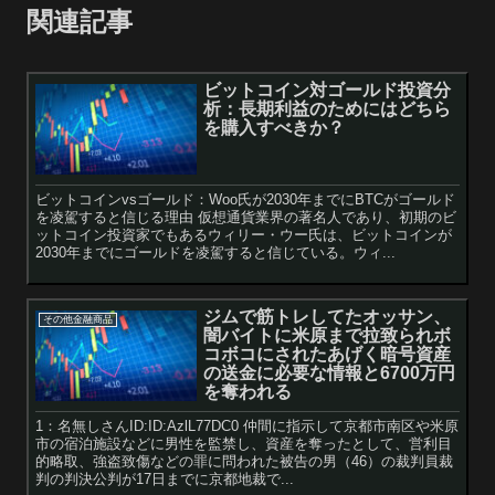
関連記事
ビットコイン対ゴールド投資分
析：長期利益のためにはどちら
を購入すべきか？
ビットコインvsゴールド：Woo氏が2030年までにBTCがゴールド
を凌駕すると信じる理由 仮想通貨業界の著名人であり、初期のビ
ットコイン投資家でもあるウィリー・ウー氏は、ビットコインが
2030年までにゴールドを凌駕すると信じている。ウィ...
ジムで筋トレしてたオッサン、
その他金融商品
闇バイトに米原まで拉致られボ
コボコにされたあげく暗号資産
の送金に必要な情報と6700万円
を奪われる
1：名無しさんID:ID:AzlL77DC0 仲間に指示して京都市南区や米原
市の宿泊施設などに男性を監禁し、資産を奪ったとして、営利目
的略取、強盗致傷などの罪に問われた被告の男（46）の裁判員裁
判の判決公判が17日までに京都地裁で...