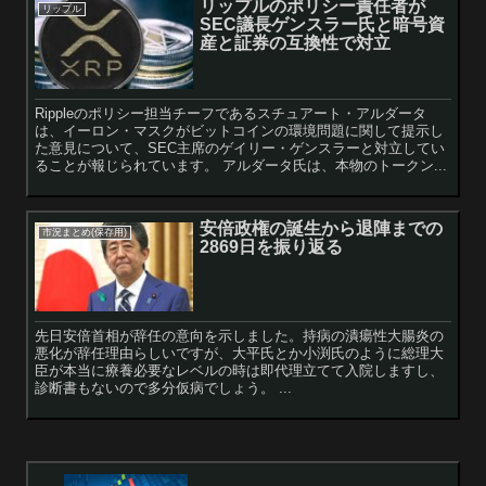
リップルのポリシー責任者が
リップル
SEC議長ゲンスラー氏と暗号資
産と証券の互換性で対立
Rippleのポリシー担当チーフであるスチュアート・アルダータ
は、イーロン・マスクがビットコインの環境問題に関して提示し
た意見について、SEC主席のゲイリー・ゲンスラーと対立してい
ることが報じられています。 アルダータ氏は、本物のトークン...
安倍政権の誕生から退陣までの
市況まとめ(保存用)
2869日を振り返る
先日安倍首相が辞任の意向を示しました。持病の潰瘍性大腸炎の
悪化が辞任理由らしいですが、大平氏とか小渕氏のように総理大
臣が本当に療養必要なレベルの時は即代理立てて入院しますし、
診断書もないので多分仮病でしょう。 ...