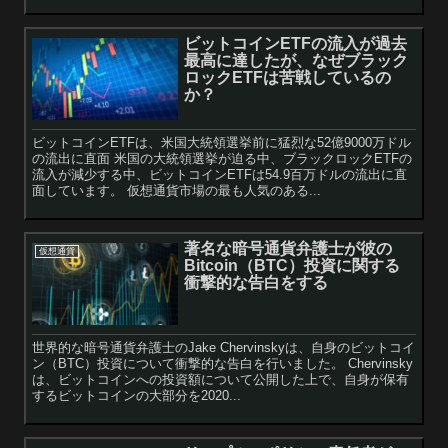
ビットコインETFの流入が過去
最高に達したが、なぜブラック
ロックETFは苦戦しているの
か？
ビットコインETFは、米国大統領選挙前に猛烈な52億9000万ドル
の流出に直面 米国の大統領選挙が迫る中、ブラックロックETFの
流入が減少する中、ビットコインETFは54.9百万ドルの流出に直
面しています。 仮想通貨市場の最も人気のある...
著名な暗号通貨弁護士が彼の
仮想通貨
Bitcoin（BTC）投資に関する
衝撃的な告白をする
世界的な暗号通貨弁護士のJake Chervinskyは、自身のビットコイ
ン（BTC）投資について衝撃的な告白を行いました。 Chervinsky
は、ビットコインへの投資額について公開した上で、自身が保有
するビットコインの大部分を2020...