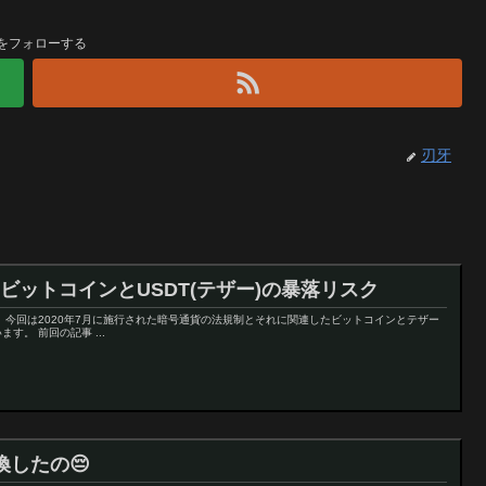
をフォローする
刃牙
のビットコインとUSDT(テザー)の暴落リスク
tk)です。今回は2020年7月に施行された暗号通貨の法規制とそれに関連したビットコインとテザー
。 前回の記事 ...
したの😔