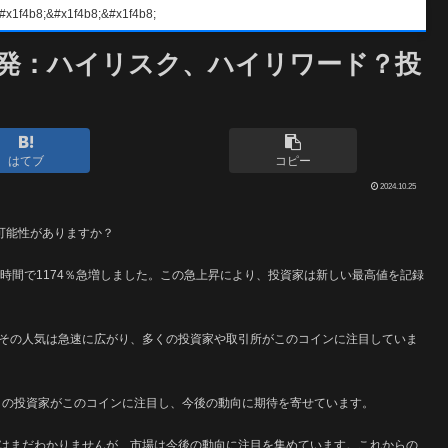
#x1f4b8;&#x1f4b8;
％爆発：ハイリスク、ハイリワード？投
はてブ
コピー
2024.10.25
る可能性がありますか？
時間で1174％急増しました。この急上昇により、投資家は新しい最高値を記録
その人気は急速に広がり、多くの投資家や取引所がこのコインに注目していま
くの投資家がこのコインに注目し、今後の動向に期待を寄せています。
はまだわかりませんが、市場は今後の動向に注目を集めています。これからの