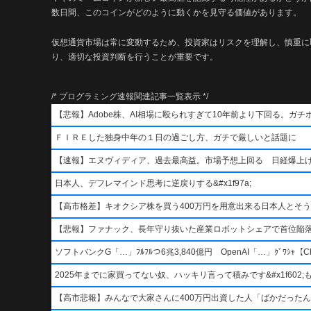
数日間、このコインがどのように動くかを見守る価値があります。
仮想通貨市場は常に変動するため、投資家はリスクを理解し、慎重に
り、適切な投資判断を行うことが重要です。
/* プログラミング速報関連記事一覧表示 */
【悲報】Adobe株、AI相場に殴られすぎて10年前より下回る。ガチ
ＦＩＲＥした独身中年の１日の過ごし方、ガチで厳しいと話題に
【速報】エヌヴィディア、過去最高益。市場予想上回る 日経爆上
日本人、デフレマインド思考に逆戻りする&#x1f97a;
【高市格差】キオクシア株を買う400万円を用意出来る日本人とそ
【悲報】ファナック、長年守り抜いた産業ロボットシェアで首位陥
ソフトバンクG「…」ﾌﾙﾌﾙつ6兆3,840億円 OpenAI「…」ｸﾞﾜｼｬ【Ch
2025年までに家買ってない奴、ハッキリ言って積みです&#x1f602;もう二度
【高市悲報】みんなで大家さんに400万円出資した人「ばかだったんでし