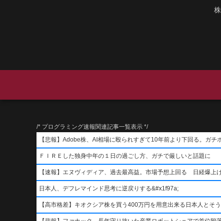
株
/* プログラミング速報関連記事一覧表示 */
【悲報】Adobe株、AI相場に殴られすぎて10年前より下回る。ガチ
ＦＩＲＥした独身中年の１日の過ごし方、ガチで厳しいと話題に
【速報】エヌヴィディア、過去最高益。市場予想上回る 日経爆上
日本人、デフレマインド思考に逆戻りする&#x1f97a;
【高市格差】キオクシア株を買う400万円を用意出来る日本人とそ
【悲報】ファナック、長年守り抜いた産業ロボットシェアで首位陥