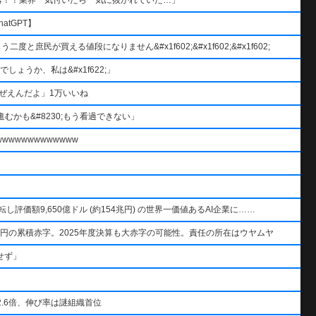
atGPT】
と庶民が買える値段になりません&#x1f602;&#x1f602;&#x1f602;
ょうか、私は&#x1f622;」
ぜえんだよ」1万いいね
むかも&#8230;もう看過できない」
wwwwwwwwwww
AIを逆転し評価額9,650億ドル (約154兆円) の世界一価値あるAI企業に……
円の累積赤字。2025年度決算も大赤字の可能性。責任の所在はウヤムヤ
せず」
.6倍、伸び率は謎組織首位