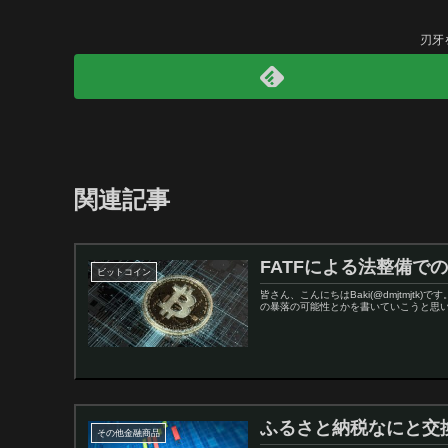
刃牙
関連記事
FATFによる法整備で
ビットコイン
皆さん、こんにちはBaki(@dmjtmj
の暴落の可能性とかを書いていこうと思います
ふるさと納税なにと交換
その他金融商品