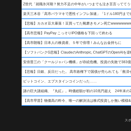
Z世代「就職氷河期？努力不足の中年がいつまでも泣き言言っててう
楽天三木谷「高市バラマキで悪性インフレ加速」「1ドル180円まで進
【悲報】カカオ豆大暴落！豆買ってた靴磨きモメン死亡wwwwwwwww
【高市悲報】PayPay こっそりIPO価格を下回って終わる
【高市朗報】日本人の株資産、５年で倍増！みんなお金持ちに
【ソフトバンクG悲報】ClaudeのAnthropic, ChatGPTのOpen
安倍晋三の「クールジャパン機構」が存続危機。投資の失敗で383億
【悲報】日銀、反日だった。 高市政権下で国債が売られても「救済
ビットコイン、エプスタインコインだった……
謎の巨大謎組織、『丸紅』。時価総額が初の10兆円超え 24年末の2
【高市早苗】物価高の昨今、唯一の解決法は株式投資しか無い模様&#x1f4b8;&
ス