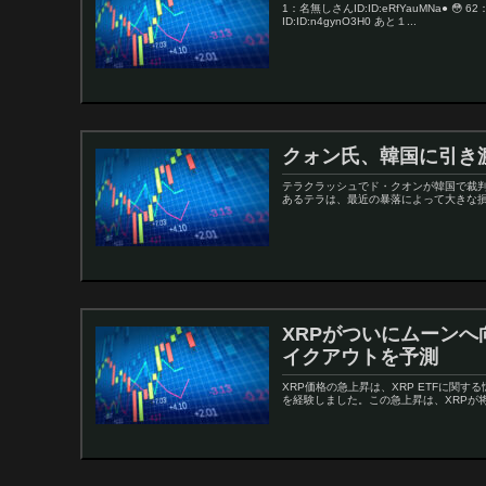
1：名無しさんID:ID:eRfYauMNa● 😳
ID:ID:n4gynO3H0 あと１...
クォン氏、韓国に引き
テラクラッシュでド・クオンが韓国で裁
あるテラは、最近の暴落によって大きな損
XRPがついにムーンへ
イクアウトを予測
XRP価格の急上昇は、XRP ETFに関
を経験しました。この急上昇は、XRPが将