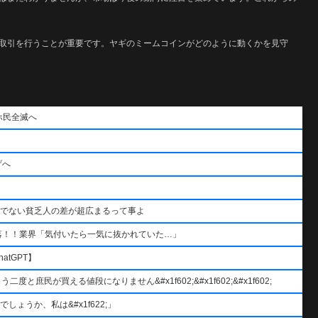
取引を行うことが重要です。ヤギのミームコインがどのように動くかを見守
ホ民全滅へ
げへ
うでない貧乏人の差が超広まるって事よ
落！！業界「気付いたら一気に抜かれていた…」
atGPT】
と庶民が買える値段になりません&#x1f602;&#x1f602;&#x1f602;
ょうか、私は&#x1f622;」