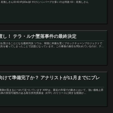
 62：名無しさんID:ID:IPj3DeJj0 やけにハンバーグが多いのは何故 63：名無しさん
渡し！ テラ・ルナ墜落事件の最終決定
判を受けることになる最終判決 ソウル、韓国に本拠を置くブロックチェーンプロジェクトで
失を被ってしまったことで話題になっています。この暴落の責任を問われているのが、テ...
向けて準備完了か？ アナリストが11月までにブレ
する憶測が高まるにつれて近づいています XRPは、最近の市場での動きにおいて、強い価格上昇
来の実現可能性のある取引所売買基金（ETF）のリリースに関する憶測が...