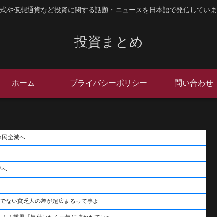
式や仮想通貨など投資に関する話題・ニュースを日本語で発信していま
投資まとめ
ホーム
プライバシーポリシー
問い合わせ
ホ民全滅へ
げへ
うでない貧乏人の差が超広まるって事よ
落！！業界「気付いたら一気に抜かれていた…」