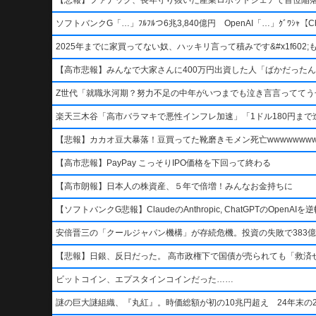
ソフトバンクG「…」ﾌﾙﾌﾙつ6兆3,840億円 OpenAI「…」ｸﾞﾜｼｬ【Ch
2025年までに家買ってない奴、ハッキリ言って積みです&#x1f602;もう二度
【高市悲報】みんなで大家さんに400万円出資した人「ばかだったんでし
Z世代「就職氷河期？努力不足の中年がいつまでも泣き言言っててう
楽天三木谷「高市バラマキで悪性インフレ加速」「1ドル180円まで進
【悲報】カカオ豆大暴落！豆買ってた靴磨きモメン死亡wwwwwwwww
【高市悲報】PayPay こっそりIPO価格を下回って終わる
【高市朗報】日本人の株資産、５年で倍増！みんなお金持ちに
【ソフトバンクG悲報】ClaudeのAnthropic, ChatGPTのOpen
安倍晋三の「クールジャパン機構」が存続危機。投資の失敗で383億
【悲報】日銀、反日だった。 高市政権下で国債が売られても「救済
ビットコイン、エプスタインコインだった……
謎の巨大謎組織、『丸紅』。時価総額が初の10兆円超え 24年末の2