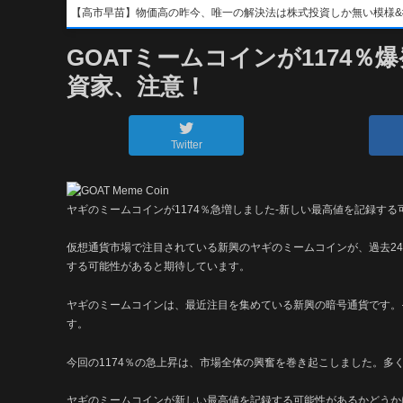
【高市早苗】物価高の昨今、唯一の解決法は株式投資しか無い模様&#x1f4b8;&
GOATミームコインが1174
資家、注意！
Twitter
ヤギのミームコインが1174％急増しました-新しい最高値を記録す
仮想通貨市場で注目されている新興のヤギのミームコインが、過去24
する可能性があると期待しています。
ヤギのミームコインは、最近注目を集めている新興の暗号通貨です。
す。
今回の1174％の急上昇は、市場全体の興奮を巻き起こしました。多
ヤギのミームコインが新しい最高値を記録する可能性があるかどうか