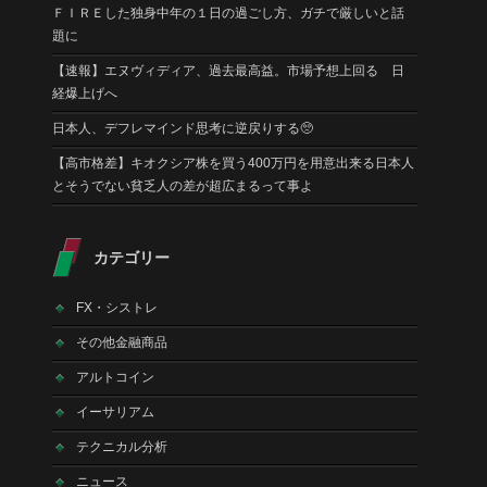
ＦＩＲＥした独身中年の１日の過ごし方、ガチで厳しいと話
題に
【速報】エヌヴィディア、過去最高益。市場予想上回る 日
経爆上げへ
日本人、デフレマインド思考に逆戻りする🥺
【高市格差】キオクシア株を買う400万円を用意出来る日本人
とそうでない貧乏人の差が超広まるって事よ
カテゴリー
FX・シストレ
その他金融商品
アルトコイン
イーサリアム
テクニカル分析
ニュース