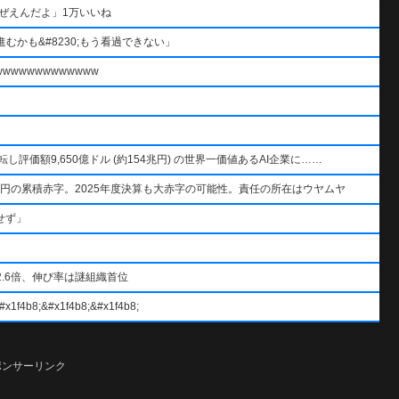
ぜえんだよ」1万いいね
むかも&#8230;もう看過できない」
wwwwwwwwwww
AIを逆転し評価額9,650億ドル (約154兆円) の世界一価値あるAI企業に……
円の累積赤字。2025年度決算も大赤字の可能性。責任の所在はウヤムヤ
せず」
.6倍、伸び率は謎組織首位
#x1f4b8;&#x1f4b8;
ポンサーリンク