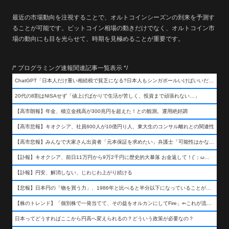
最近の市場動向を注視することで、オルトコインシーズンの到来を予測す
ることが可能です。ビットコイン相場の動きだけでなく、オルトコイン市
場の動向にも目を光らせて、時期を見極めることが重要です。
/* プログラミング速報関連記事一覧表示 */
ChatGPT「日本人だけ重い相続税で貧乏になる?日本人もシンガポールいけばいいだけだから相続税で日本人は貧乏にならんだろ呆」
20代の8割はNISAせず「値上げばかりで生活が苦しく、投資まで頑張れない…」
【高市朗報】年金、積立金残高が300兆円を超えた！との観測。運用絶好調
【高市悲報】キオクシア、社員600人が10億円り人、東大生のコンサル離れとの関連性
【高市悲報】みんなで大家さん出資者「元本保証を求めたい」弁護士「可能性はかなり低い」出資者「不誠実！」
【訃報】キオクシア、前日11万円から9万2千円に歴史的大暴落 お金返して！(´；ω；｀)
【訃報】円安、解消しない、じわじわ上がり続ける
【悲報】日本円の「物を買う力」、1986年と比べると半分以下になっていることが判明&#8230;高市さんありがとう！
【株のトレンド】「個別株で一発当てて、その益をオルカンにしてFire」⇐これが流行ってるらしい
日本ってどうすればここから円高へ変えられるの？どういう政策が必要なの？