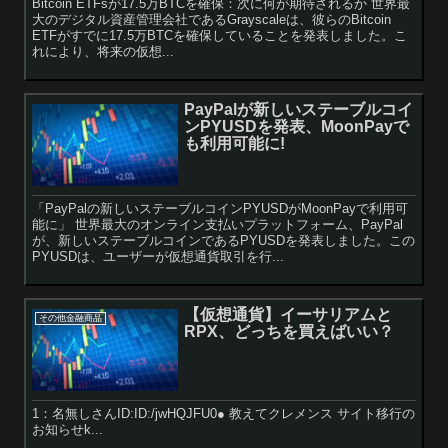
Bitcoin ETFsが17.5万BTCを確保：次に何が期待されるか 世界最
大のデジタル資産管理会社であるGrayscaleは、彼らのBitcoin
ETFがすでに17.5万BTCを確保していることを発表しました。こ
れにより、将来の仮想...
PayPalが新しいステーブルコイ
ンPYUSDを発表、MoonPayで
も利用可能に!
「PayPalの新しいステーブルコインPYUSDがMoonPayで利用可
能に」 世界最大のオンライン支払いプラットフォーム、PayPal
が、新しいステーブルコインであるPYUSDを発表しました。この
PYUSDは、ユーザーが仮想通貨取引を行...
【仮想通貨】イーサリアムと
その他金融商品
RPX、どっちを買えばいい？
1：名無しさんID:ID:/jwHQJFU0● 教えてクレメンス サイト移行の
お知らせk...