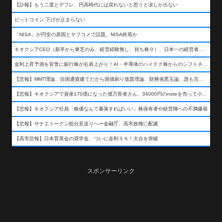
【訃報】もう二度とデフレ、円高時代には戻れないと思うと涙しか出ない
ビットコイン 下げが止まらない
「NISA」が円安の原因とヤフコメで話題。NISA終焉か
キオクシアCEO（新卒から東芝のみ、経営経験無し、持ち株０）、日本一の経営者になる…
金利上昇予測を背景に銀行株が右肩上がり！AI・半導体のハイテク株からのシフトチェンジも
【悲報】MMT理論、自国通貨建てだから国債刷り放題理論、財務省悪玉論、誰も言わなくなるwwwwwwwwwwwwwww
【悲報】キオクシアで資産170億になった億万長者さん、34000円のnoteを売って小銭を稼いでしまうwwwwwwwwwwwwwwwwwwww
【悲報】キオクシア社員「株価なんて暴落すればいい」株保有者や経営陣への不満爆発
【悲報】サナエトークン処分見送りへー金融庁、高市政権に配慮
【高市悲報】日本育英会の奨学金、ついに金利３％！大台を突破
スポンサーリンク