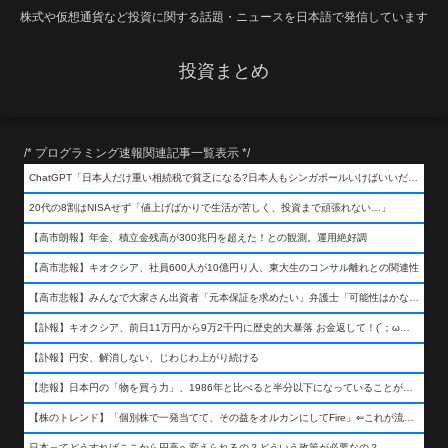
株式や仮想通貨など投資に関する話題・ニュースを日本語で発信しています
投資まとめ
/* プログラミング速報関連記事一覧表示 */
ChatGPT「日本人だけ重い相続税で貧乏になる?日本人もシンガポールいけばいいだけだから相続税で日本人は貧乏にならんだろ呆」
20代の8割はNISAせず「値上げばかりで生活が苦しく、投資まで頑張れない…」
【高市朗報】年金、積立金残高が300兆円を超えた！との観測。運用絶好調
【高市悲報】キオクシア、社員600人が10億円り人、東大生のコンサル離れとの関連性
【高市悲報】みんなで大家さん出資者「元本保証を求めたい」弁護士「可能性はかなり低い」出資者「不誠実！」
【訃報】キオクシア、前日11万円から9万2千円に歴史的大暴落 お金返して！(´；ω；｀)
【訃報】円安、解消しない、じわじわ上がり続ける
【悲報】日本円の「物を買う力」、1986年と比べると半分以下になっていることが判明&#8230;高市さんありがとう！
【株のトレンド】「個別株で一発当てて、その益をオルカンにしてFire」⇐これが流行ってるらしい
日本ってどうすればここから円高へ変えられるの？どういう政策が必要なの？