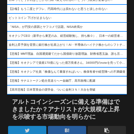
【訃報】もう二度とデフレ、円高時代には戻れないと思うと涙しか出ない
ビットコイン 下げが止まらない
「NISA」が円安の原因とヤフコメで話題。NISA終焉か
キオクシアCEO（新卒から東芝のみ、経営経験無し、持ち株０）、日本一の経営者になる…
金利上昇予測を背景に銀行株が右肩上がり！AI・半導体のハイテク株からのシフトチェンジも
【悲報】MMT理論、自国通貨建てだから国債刷り放題理論、財務省悪玉論、誰も言わなくなるwwwwwwwwwwwwwww
【悲報】キオクシアで資産170億になった億万長者さん、34000円のnoteを売って小銭を稼いでしまうwwwwwwwwwwwwwwwwwwww
【悲報】キオクシア社員「株価なんて暴落すればいい」株保有者や経営陣への不満爆発
【悲報】サナエトークン処分見送りへー金融庁、高市政権に配慮
【高市悲報】日本育英会の奨学金、ついに金利３％！大台を突破
アルトコインシーズンに備える準備はで
きましたか？アナリストが大規模な上昇
を示唆する市場動向を明らかに