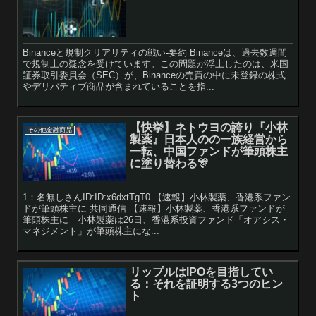
Binanceと規制クリアリティの戦い-要約 Binanceは、過去数週間
で規制上の疑念を受けています。この問題が浮上したのは、米国
証券取引委員会（SEC）が、Binanceの売買の中に未登録の株式
やデリバティブ商品が含まれていることを指...
【快挙】ネトウヨの誇り『小林
その他金融商品
製薬』日本人のの一族経営から
一転、中国ファンドが筆頭株主
に塗り替わる🎊
1：名無しさんID:ID:x6dxtTgT0 【速報】小林製薬、香港系ファン
ドが筆頭株主に 共同通信 【速報】小林製薬、香港系ファンドが
筆頭株主に 小林製薬は26日、香港系投資ファンド「オアシス・
マネジメント」が筆頭株主にな...
リップルはIPOを目指してい
る：それを証明する3つのヒン
ト