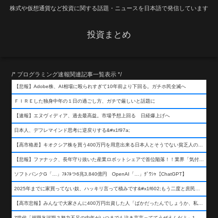
株式や仮想通貨など投資に関する話題・ニュースを日本語で発信しています
投資まとめ
/* プログラミング速報関連記事一覧表示 */
【悲報】Adobe株、AI相場に殴られすぎて10年前より下回る。ガチホ民全滅へ
ＦＩＲＥした独身中年の１日の過ごし方、ガチで厳しいと話題に
【速報】エヌヴィディア、過去最高益。市場予想上回る 日経爆上げへ
日本人、デフレマインド思考に逆戻りする&#x1f97a;
【高市格差】キオクシア株を買う400万円を用意出来る日本人とそうでない貧乏人の差が超広まるって事よ
【悲報】ファナック、長年守り抜いた産業ロボットシェアで首位陥落！！業界「気付いたら一気に抜かれていた…」
ソフトバンクG「…」ﾌﾙﾌﾙつ6兆3,840億円 OpenAI「…」ｸﾞﾜｼｬ【ChatGPT】
2025年までに家買ってない奴、ハッキリ言って積みです&#x1f602;もう二度と庶民が買える値段になりません&#x1f602;&#x1f602;&#x1f602;
【高市悲報】みんなで大家さんに400万円出資した人「ばかだったんでしょうか、私は&#x1f622;」
Z世代「就職氷河期？努力不足の中年がいつまでも泣き言言っててうぜえんだよ」1万いいね