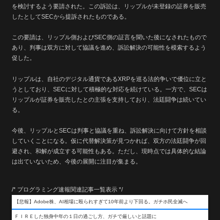
を検討するよう要請された。この訴訟は、リップルが未登録の証券を販売
したとしてSECから提訴されたものである。
この要請は、リップル側およびSEC側の証言を聞いた後になされたもので
あり、判事は双方に対して協議を進め、訴訟解決の可能性を模索するよう
促した。
リップルは、自社のデジタル通貨であるXRPを巡る法的争いで優位に立と
うとしており、SECに対して積極的な対応を続けている。一方で、SECは
リップルが証券を販売したとの主張を支持しており、法廷闘争は続いてい
る。
今後、リップルとSECは判事と協議を重ね、訴訟解決に向けて方針を相談
していくことになる。仮に代替解決策が見つかれば、双方の法廷闘争が回
避され、和解が成立する可能性もある。ただし、現時点では具体的な結論
は出ていないため、今後の展開に注目が集まる。
/* プログラミング速報関連記事一覧表示 */
【悲報】Adobe株、AI相場に殴られすぎて10年前より下回る。ガチホ民全滅へ
ＦＩＲＥした独身中年の１日の過ごし方、ガチで厳しいと話題に