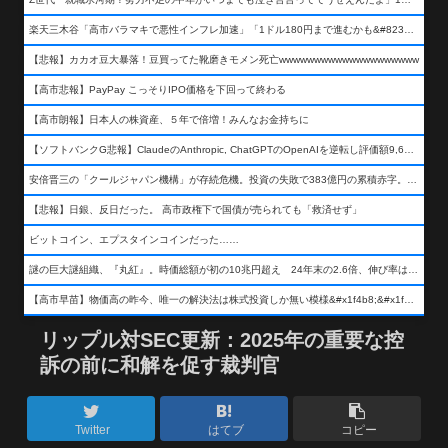
楽天三木谷「高市バラマキで悪性インフレ加速」「1ドル180円まで進むかも&#8230;もう看過できない」
【悲報】カカオ豆大暴落！豆買ってた靴磨きモメン死亡wwwwwwwwwwwwwwwwwwww
【高市悲報】PayPay こっそりIPO価格を下回って終わる
【高市朗報】日本人の株資産、５年で倍増！みんなお金持ちに
【ソフトバンクG悲報】ClaudeのAnthropic, ChatGPTのOpenAIを逆転し評価額9,650億ドル (約154兆円) の世界一価値あるAI企業に……
安倍晋三の「クールジャパン機構」が存続危機。投資の失敗で383億円の累積赤字。2025年度決算も大赤字の可能性。責任の所在はウヤムヤ
【悲報】日銀、反日だった。 高市政権下で国債が売られても「救済せず」
ビットコイン、エプスタインコインだった……
謎の巨大謎組織、『丸紅』。時価総額が初の10兆円超え 24年末の2.6倍、伸び率は謎組織首位
【高市早苗】物価高の昨今、唯一の解決法は株式投資しか無い模様&#x1f4b8;&#x1f4b8;&#x1f4b8;
リップル対SEC更新：2025年の重要な控
訴の前に和解を促す裁判官
Twitter
はてブ
コピー