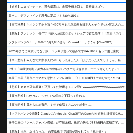
【速報】エヌヴィディア、過去最高益。市場予想上回る 日経爆上げへ
日本人、デフレマインド思考に逆戻りする&#x1f97a;
【高市格差】キオクシア株を買う400万円を用意出来る日本人とそうでない貧乏人の差が超広まるって事よ
【悲報】ファナック、長年守り抜いた産業ロボットシェアで首位陥落！！業界「気付いたら一気に抜かれていた…」
ソフトバンクG「…」ﾌﾙﾌﾙつ6兆3,840億円 OpenAI「…」ｸﾞﾜｼｬ【ChatGPT】
2025年までに家買ってない奴、ハッキリ言って積みです&#x1f602;もう二度と庶民が買える値段になりません&#x1f602;&#x1f602;&#x1f602;
【高市悲報】みんなで大家さんに400万円出資した人「ばかだったんでしょうか、私は&#x1f622;」
Z世代「就職氷河期？努力不足の中年がいつまでも泣き言言っててうぜえんだよ」1万いいね
楽天三木谷「高市バラマキで悪性インフレ加速」「1ドル180円まで進むかも&#8230;もう看過できない」
【悲報】カカオ豆大暴落！豆買ってた靴磨きモメン死亡wwwwwwwwwwwwwwwwwwww
【高市悲報】PayPay こっそりIPO価格を下回って終わる
【高市朗報】日本人の株資産、５年で倍増！みんなお金持ちに
【ソフトバンクG悲報】ClaudeのAnthropic, ChatGPTのOpenAIを逆転し評価額9,650億ドル (約154兆円) の世界一価値あるAI企業に……
安倍晋三の「クールジャパン機構」が存続危機。投資の失敗で383億円の累積赤字。2025年度決算も大赤字の可能性。責任の所在はウヤムヤ
【悲報】日銀、反日だった。 高市政権下で国債が売られても「救済せず」