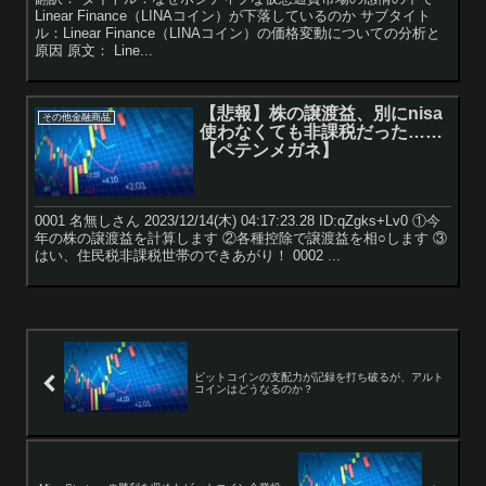
Linear Finance（LINAコイン）が下落しているのか サブタイト
ル：Linear Finance（LINAコイン）の価格変動についての分析と
原因 原文： Line...
【悲報】株の譲渡益、別にnisa
その他金融商品
使わなくても非課税だった……
【ペテンメガネ】
0001 名無しさん 2023/12/14(木) 04:17:23.28 ID:qZgks+Lv0 ①今
年の株の譲渡益を計算します ②各種控除で譲渡益を相○します ③
はい、住民税非課税世帯のできあがり！ 0002 ...
ビットコインの支配力が記録を打ち破るが、アルト
コインはどうなるのか？