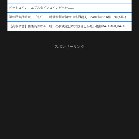
ビットコイン、エプスタインコインだった……
謎の巨大謎組織、『丸紅』。時価総額が初の10兆円超え 24年末の2.6倍、伸び率は謎組織首位
【高市早苗】物価高の昨今、唯一の解決法は株式投資しか無い模様&#x1f4b8;&#x1f4b8;&#x1f4b8;
スポンサーリンク