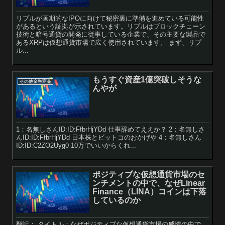
リプルが画期的なIPOに向けて秘密裏に準備を進めている可能性
があるという証拠が示されています。リプルはブロックチェーン
技術と暗号通貨の開発に従事している企業で、その主要な製品で
あるXRPは仮想通貨市場で広く使用されています。 まず、リプ
ル...
もうすぐ資産1億突破しそうな
その他金融商品
んやが
1：名無しさんID:ID:FfbrHjYDd 仕事辞めてええか？ 2：名無しさ
んID:ID:FfbrHjYDd 日本株とビットコのおかげや 4：名無しさん
ID:ID:C2ZO2Uyg0 10万でいいからくれ...
ポジティブな仮想通貨市場のセ
ンチメントの中で、なぜLinear
Finance（LINA）コインは下落
しているのか
翻訳： タイトル：なぜポジティブな仮想通貨市場の感情の中で