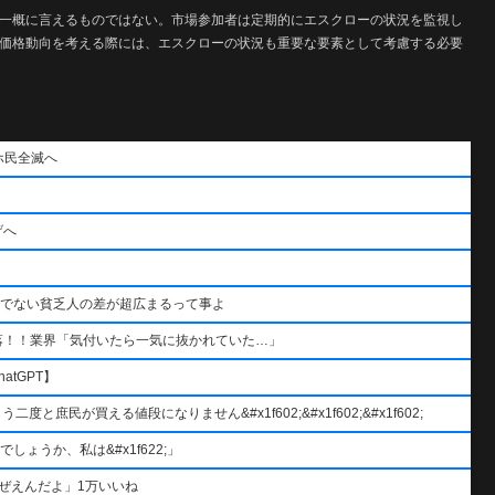
に一概に言えるものではない。市場参加者は定期的にエスクローの状況を監視し
の価格動向を考える際には、エスクローの状況も重要な要素として考慮する必要
ホ民全滅へ
げへ
うでない貧乏人の差が超広まるって事よ
落！！業界「気付いたら一気に抜かれていた…」
atGPT】
と庶民が買える値段になりません&#x1f602;&#x1f602;&#x1f602;
ょうか、私は&#x1f622;」
ぜえんだよ」1万いいね