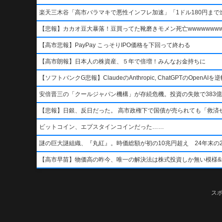
楽天三木谷「高市バラマキで悪性インフレ加速」「1ドル180円まで進
【悲報】カカオ豆大暴落！豆買ってた靴磨きモメン死亡wwwwwwwww
【高市悲報】PayPay こっそりIPO価格を下回って終わる
【高市朗報】日本人の株資産、５年で倍増！みんなお金持ちに
【ソフトバンクG悲報】ClaudeのAnthropic, ChatGPTのOpen
安倍晋三の「クールジャパン機構」が存続危機。投資の失敗で383億
【悲報】日銀、反日だった。 高市政権下で国債が売られても「救済
ビットコイン、エプスタインコインだった……
謎の巨大謎組織、『丸紅』。時価総額が初の10兆円超え 24年末の2
【高市早苗】物価高の昨今、唯一の解決法は株式投資しか無い模様&#x1f4b8;&
ス