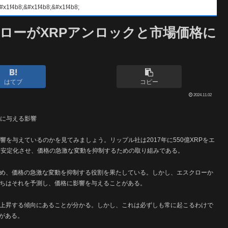
#x1f4b8;&#x1f4b8;
スクローがXRPアンロックと市場価格に
はてブ
コピー
2024.11.02
格に与える影響
響を与えているのかを見てみましょう。リップル社は2017年に550億XRPをエ
を安定化させ、価格の急激な変動を抑制するための取り組みである。
ため、価格の急激な変動を抑制する役割を果たしている。しかし、エスクローか
たちはそれを予測し、価格に影響を与えることがある。
が上昇する傾向にあることが分かる。しかし、これは必ずしも常に起こるわけで
がある。