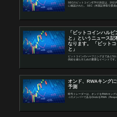
SECのビットコインETFの決定は、20
に確認された。 SEC（米国証券取引委員
「ビットコインハルビ
と」というニュース記
なります。 「ビット
と」
ビットコインのハーフニングまであと5か
供給を減らすための重要なイベントです。2
オンド、RWAキングに
予測
暗号トレーダーは、オンドをRWAキングに
ィのメンバーであるOndoをRWA（Responsib