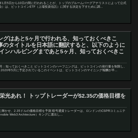
21年1月5日から10日の間に行われることが、トップのブルームバーグアナリストによって公式
会）は、ビットコインETF（上場投資信託）に関する決定を下すために調...
ングはあと5ヶ月で行われる、知っておくべきこ
事のタイトルを日本語に翻訳すると、以下のように
コインハルビングまであと5ヶ月、知っておくべきこ
月：知っておくべきこと ビットコインのハーフニングは、ビットコインの発行量を制限し、
020年5月に予定されているこのイベントは、ビットコインのマイニング報酬が半...
栄光あれ！ トップトレーダーが$2.35の価格目標を
輝かせ、2.35ドルの価格目標を予測 暗号通貨トレーダーは、ロンドンのCSPRコミュニテ
le Web3 Architecture）キングに選出し...