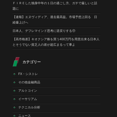
ＦＩＲＥした独身中年の１日の過ごし方、ガチで厳しいと話
題に
【速報】エヌヴィディア、過去最高益。市場予想上回る 日
経爆上げへ
日本人、デフレマインド思考に逆戻りする🥺
【高市格差】キオクシア株を買う400万円を用意出来る日本人
とそうでない貧乏人の差が超広まるって事よ
カテゴリー
FX・シストレ
その他金融商品
アルトコイン
イーサリアム
テクニカル分析
ニュース