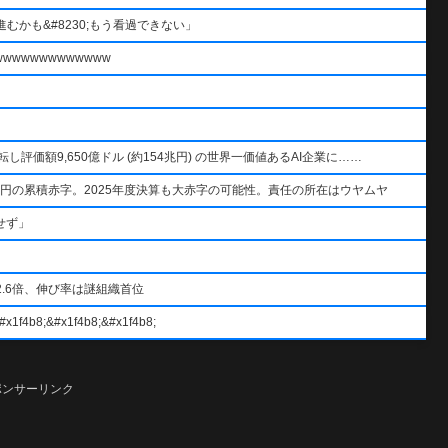
むかも&#8230;もう看過できない」
wwwwwwwwwww
AIを逆転し評価額9,650億ドル (約154兆円) の世界一価値あるAI企業に……
円の累積赤字。2025年度決算も大赤字の可能性。責任の所在はウヤムヤ
せず」
.6倍、伸び率は謎組織首位
#x1f4b8;&#x1f4b8;
ポンサーリンク