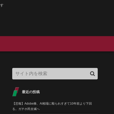
す
最近の投稿
【悲報】Adobe株、AI相場に殴られすぎて10年前より下回
る。ガチホ民全滅へ