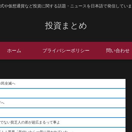
式や仮想通貨など投資に関する話題・ニュースを日本語で発信していま
投資まとめ
ホーム
プライバシーポリシー
問い合わせ
ホ民全滅へ
げへ
うでない貧乏人の差が超広まるって事よ
落！！業界「気付いたら一気に抜かれていた…」