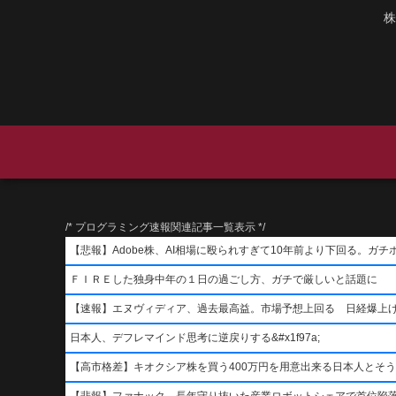
株
/* プログラミング速報関連記事一覧表示 */
【悲報】Adobe株、AI相場に殴られすぎて10年前より下回る。ガチ
ＦＩＲＥした独身中年の１日の過ごし方、ガチで厳しいと話題に
【速報】エヌヴィディア、過去最高益。市場予想上回る 日経爆上
日本人、デフレマインド思考に逆戻りする&#x1f97a;
【高市格差】キオクシア株を買う400万円を用意出来る日本人とそ
【悲報】ファナック、長年守り抜いた産業ロボットシェアで首位陥