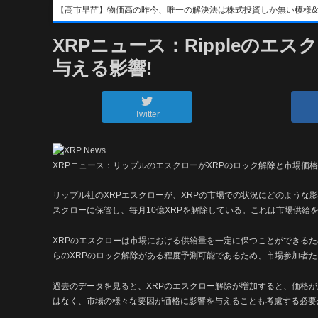
【高市早苗】物価高の昨今、唯一の解決法は株式投資しか無い模様&#x1f4b8;&
XRPニュース：Rippleのエ
与える影響!
Twitter
XRPニュース：リップルのエスクローがXRPのロック解除と市場価
リップル社のXRPエスクローが、XRPの市場での状況にどのような影
スクローに保管し、毎月10億XRPを解除している。これは市場供給
XRPのエスクローは市場における供給量を一定に保つことができる
らのXRPのロック解除がある程度予測可能であるため、市場参加者
過去のデータを見ると、XRPのエスクロー解除が増加すると、価格
はなく、市場の様々な要因が価格に影響を与えることも考慮する必要