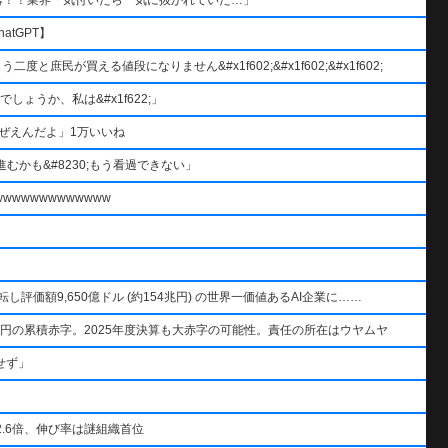
atGPT】
と庶民が買える値段になりません&#x1f602;&#x1f602;&#x1f602;
ょうか、私は&#x1f622;」
ぜえんだよ」1万いいね
むかも&#8230;もう看過できない」
wwwwwwwwwww
AIを逆転し評価額9,650億ドル (約154兆円) の世界一価値あるAI企業に……
円の累積赤字。2025年度決算も大赤字の可能性。責任の所在はウヤムヤ
せず」
.6倍、伸び率は謎組織首位