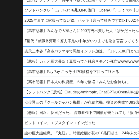
ソフトバンクG「…」ﾌﾙﾌﾙつ6兆3,840億円 OpenAI「…」ｸﾞﾜｼｬ【Ch
2025年までに家買ってない奴、ハッキリ言って積みです&#x1f602;もう二度
【高市悲報】みんなで大家さんに400万円出資した人「ばかだったんでし
Z世代「就職氷河期？努力不足の中年がいつまでも泣き言言っててう
楽天三木谷「高市バラマキで悪性インフレ加速」「1ドル180円まで進
【悲報】カカオ豆大暴落！豆買ってた靴磨きモメン死亡wwwwwwwww
【高市悲報】PayPay こっそりIPO価格を下回って終わる
【高市朗報】日本人の株資産、５年で倍増！みんなお金持ちに
【ソフトバンクG悲報】ClaudeのAnthropic, ChatGPTのOpen
安倍晋三の「クールジャパン機構」が存続危機。投資の失敗で383億
【悲報】日銀、反日だった。 高市政権下で国債が売られても「救済
ビットコイン、エプスタインコインだった……
謎の巨大謎組織、『丸紅』。時価総額が初の10兆円超え 24年末の2