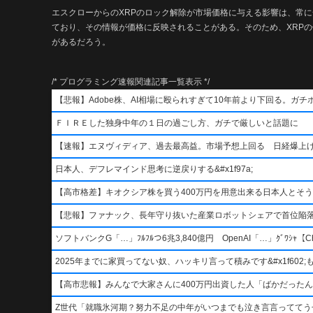
エスクローからのXRPのロック解除が市場価格に与える影響は、常
ており、その情報が価格に反映されることがある。そのため、XRP
があるだろう。
/* プログラミング速報関連記事一覧表示 */
【悲報】Adobe株、AI相場に殴られすぎて10年前より下回る。ガチ
ＦＩＲＥした独身中年の１日の過ごし方、ガチで厳しいと話題に
【速報】エヌヴィディア、過去最高益。市場予想上回る 日経爆上
日本人、デフレマインド思考に逆戻りする&#x1f97a;
【高市格差】キオクシア株を買う400万円を用意出来る日本人とそ
【悲報】ファナック、長年守り抜いた産業ロボットシェアで首位陥
ソフトバンクG「…」ﾌﾙﾌﾙつ6兆3,840億円 OpenAI「…」ｸﾞﾜｼｬ【Ch
2025年までに家買ってない奴、ハッキリ言って積みです&#x1f602;もう二度
【高市悲報】みんなで大家さんに400万円出資した人「ばかだったんでし
Z世代「就職氷河期？努力不足の中年がいつまでも泣き言言っててう