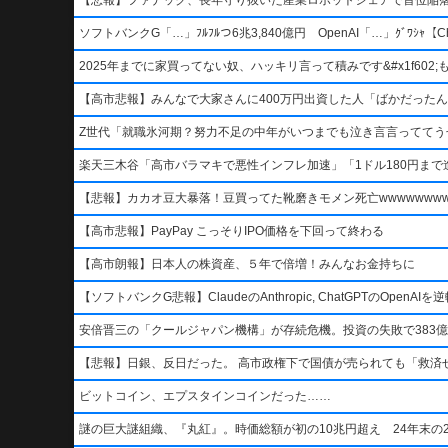
ソフトバンクG「…」ﾌﾙﾌﾙつ6兆3,840億円 OpenAI「…」ｸﾞﾜｼｬ【Ch
2025年までに家買ってない奴、ハッキリ言って積みです&#x1f602;もう二度
【高市悲報】みんなで大家さんに400万円出資した人「ばかだったんでし
Z世代「就職氷河期？努力不足の中年がいつまでも泣き言言っててう
楽天三木谷「高市バラマキで悪性インフレ加速」「1ドル180円まで進
【悲報】カカオ豆大暴落！豆買ってた靴磨きモメン死亡wwwwwwwww
【高市悲報】PayPay こっそりIPO価格を下回って終わる
【高市朗報】日本人の株資産、５年で倍増！みんなお金持ちに
【ソフトバンクG悲報】ClaudeのAnthropic, ChatGPTのOpen
安倍晋三の「クールジャパン機構」が存続危機。投資の失敗で383億
【悲報】日銀、反日だった。 高市政権下で国債が売られても「救済
ビットコイン、エプスタインコインだった……
謎の巨大謎組織、『丸紅』。時価総額が初の10兆円超え 24年末の2