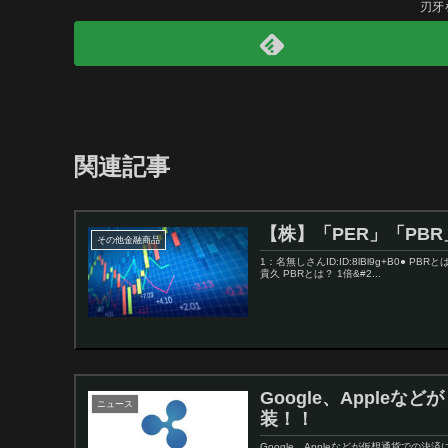
刃牙
関連記事
【株】「PER」「PB
その他金融商品
1：名無しさんID:ID:8lBl9g+B0
貴久 PBRとは？ 1倍&#2...
Google、Apple
ニュース
装！！
Google、Appleなどが仮想通貨での決済に対応した