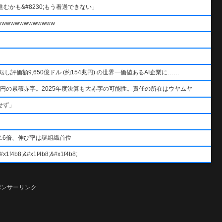
むかも&#8230;もう看過できない」
wwwwwwwwwww
AIを逆転し評価額9,650億ドル (約154兆円) の世界一価値あるAI企業に……
円の累積赤字。2025年度決算も大赤字の可能性。責任の所在はウヤムヤ
せず」
.6倍、伸び率は謎組織首位
#x1f4b8;&#x1f4b8;
ポンサーリンク