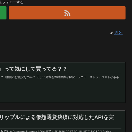
をフォローする
刃牙
R」って気にして買ってる？？
● PBRとは？ 1倍割れは割安なのか？ 正しい見方を野村證券が解説 シニア・ストラテジスト小��
などがリップルによる仮想通貨決済に対応したAPIを実
Payment Request APIを実装へ ￼ ￼￼ 2017-09-18 ￼CC BY-SA 3.0 Nick