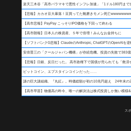
楽天三木谷「高市バラマキで悪性インフレ加速」「1ドル180円まで進
【悲報】カカオ豆大暴落！豆買ってた靴磨きモメン死亡wwwwwwwww
【高市悲報】PayPay こっそりIPO価格を下回って終わる
【高市朗報】日本人の株資産、５年で倍増！みんなお金持ちに
【ソフトバンクG悲報】ClaudeのAnthropic, ChatGPTのOpen
安倍晋三の「クールジャパン機構」が存続危機。投資の失敗で383億
【悲報】日銀、反日だった。 高市政権下で国債が売られても「救済
ビットコイン、エプスタインコインだった……
謎の巨大謎組織、『丸紅』。時価総額が初の10兆円超え 24年末の2
【高市早苗】物価高の昨今、唯一の解決法は株式投資しか無い模様&#x1f4b8;&
ス