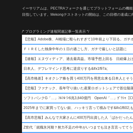
イーサリアムは、PECTRAフォークを通じてプラットフォームの機
目指しています。Mekongテストネットの開始は、この目標の達成
/* プログラミング速報関連記事一覧表示 */
【悲報】Adobe株、AI相場に殴られすぎて10年前より下回る。ガチ
ＦＩＲＥした独身中年の１日の過ごし方、ガチで厳しいと話題に
【速報】エヌヴィディア、過去最高益。市場予想上回る 日経爆上
日本人、デフレマインド思考に逆戻りする&#x1f97a;
【高市格差】キオクシア株を買う400万円を用意出来る日本人とそ
【悲報】ファナック、長年守り抜いた産業ロボットシェアで首位陥
ソフトバンクG「…」ﾌﾙﾌﾙつ6兆3,840億円 OpenAI「…」ｸﾞﾜｼｬ【Ch
2025年までに家買ってない奴、ハッキリ言って積みです&#x1f602;もう二度
【高市悲報】みんなで大家さんに400万円出資した人「ばかだったんでし
Z世代「就職氷河期？努力不足の中年がいつまでも泣き言言っててう