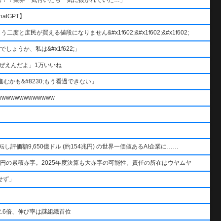
atGPT】
と庶民が買える値段になりません&#x1f602;&#x1f602;&#x1f602;
ょうか、私は&#x1f622;」
ぜえんだよ」1万いいね
むかも&#8230;もう看過できない」
wwwwwwwwwww
AIを逆転し評価額9,650億ドル (約154兆円) の世界一価値あるAI企業に……
円の累積赤字。2025年度決算も大赤字の可能性。責任の所在はウヤムヤ
せず」
.6倍、伸び率は謎組織首位