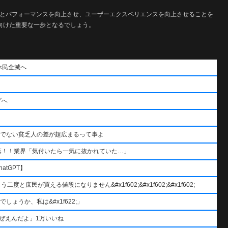
能とパフォーマンスを向上させ、ユーザーエクスペリエンスを向上させることを
に向けた重要な一歩となるでしょう。
ホ民全滅へ
げへ
うでない貧乏人の差が超広まるって事よ
落！！業界「気付いたら一気に抜かれていた…」
atGPT】
と庶民が買える値段になりません&#x1f602;&#x1f602;&#x1f602;
ょうか、私は&#x1f622;」
ぜえんだよ」1万いいね