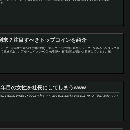
...
到来？注目すべきトップコインを紹介
トレーダーが示す主要指標と潜在的なアルトコインに注目 暗号トレーダーであるペンダックス
て良好であり、アルトコインシーズンが到来する可能性が高いと指摘しています。彼...
3年目の女性を社長にしてしまうwww
8.25 ID:XjC1vKBg0● 0002 名無しさん 2023/11/22(水) 14:31:11.79 ID:PJUzA8f50 今いく