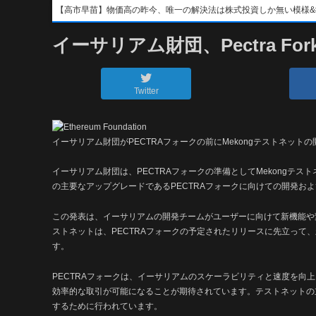
【高市早苗】物価高の昨今、唯一の解決法は株式投資しか無い模様&#x1f4b8;&
イーサリアム財団、Pectra Fork
Twitter
イーサリアム財団がPECTRAフォークの前にMekongテストネット
イーサリアム財団は、PECTRAフォークの準備としてMekongテ
の主要なアップグレードであるPECTRAフォークに向けての開発お
この発表は、イーサリアムの開発チームがユーザーに向けて新機能や変
ストネットは、PECTRAフォークの予定されたリリースに先立って
す。
PECTRAフォークは、イーサリアムのスケーラビリティと速度を向
効率的な取引が可能になることが期待されています。テストネットの
するために行われています。