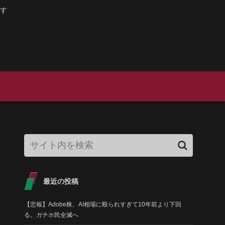
す
最近の投稿
【悲報】Adobe株、AI相場に殴られすぎて10年前より下回
る。ガチホ民全滅へ