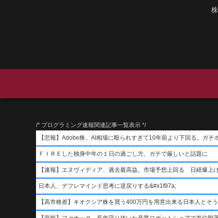
株
/* プログラミング速報関連記事一覧表示 */
【悲報】Adobe株、AI相場に殴られすぎて10年前より下回る。ガチ
ＦＩＲＥした独身中年の１日の過ごし方、ガチで厳しいと話題に
【速報】エヌヴィディア、過去最高益。市場予想上回る 日経爆上
日本人、デフレマインド思考に逆戻りする&#x1f97a;
【高市格差】キオクシア株を買う400万円を用意出来る日本人とそ
【悲報】ファナック、長年守り抜いた産業ロボットシェアで首位陥