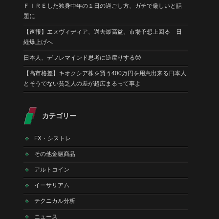
ＦＩＲＥした独身中年の１日の過ごし方、ガチで厳しいと話
題に
【速報】エヌヴィディア、過去最高益。市場予想上回る 日
経爆上げへ
日本人、デフレマインド思考に逆戻りする🥺
【高市格差】キオクシア株を買う400万円を用意出来る日本人
とそうでない貧乏人の差が超広まるって事よ
カテゴリー
FX・シストレ
その他金融商品
アルトコイン
イーサリアム
テクニカル分析
ニュース