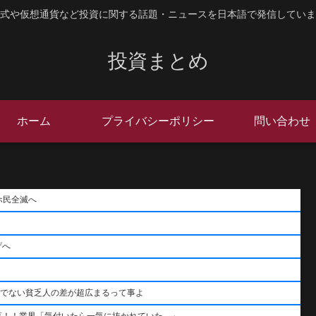
式や仮想通貨など投資に関する話題・ニュースを日本語で発信していま
投資まとめ
ホーム
プライバシーポリシー
問い合わせ
ホ民全滅へ
げへ
うでない貧乏人の差が超広まるって事よ
落！！業界「気付いたら一気に抜かれていた…」