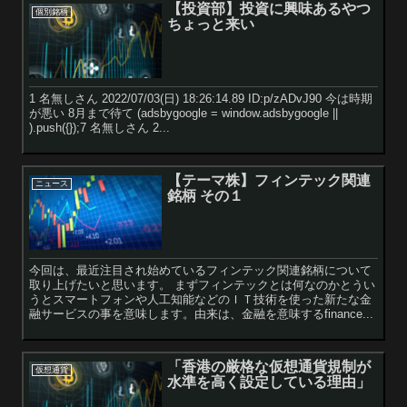
【投資部】投資に興味あるやつ
個別銘柄
ちょっと来い
1 名無しさん 2022/07/03(日) 18:26:14.89 ID:p/zADvJ90 今は時期
が悪い 8月まで待て (adsbygoogle = window.adsbygoogle ||
).push({});7 名無しさん 2...
【テーマ株】フィンテック関連
ニュース
銘柄 その１
今回は、最近注目され始めているフィンテック関連銘柄について
取り上げたいと思います。 まずフィンテックとは何なのかとうい
うとスマートフォンや人工知能などのＩＴ技術を使った新たな金
融サービスの事を意味します。由来は、金融を意味するfinance...
「香港の厳格な仮想通貨規制が
仮想通貨
水準を高く設定している理由」