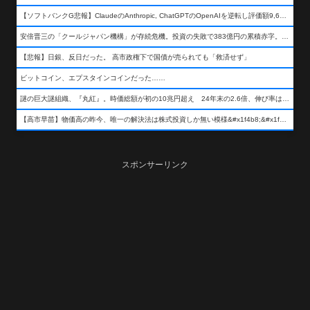
【ソフトバンクG悲報】ClaudeのAnthropic, ChatGPTのOpenAIを逆転し評価額9,650億ドル (約154兆円) の世界一価値あるAI企業に……
安倍晋三の「クールジャパン機構」が存続危機。投資の失敗で383億円の累積赤字。2025年度決算も大赤字の可能性。責任の所在はウヤムヤ
【悲報】日銀、反日だった。 高市政権下で国債が売られても「救済せず」
ビットコイン、エプスタインコインだった……
謎の巨大謎組織、『丸紅』。時価総額が初の10兆円超え 24年末の2.6倍、伸び率は謎組織首位
【高市早苗】物価高の昨今、唯一の解決法は株式投資しか無い模様&#x1f4b8;&#x1f4b8;&#x1f4b8;
スポンサーリンク