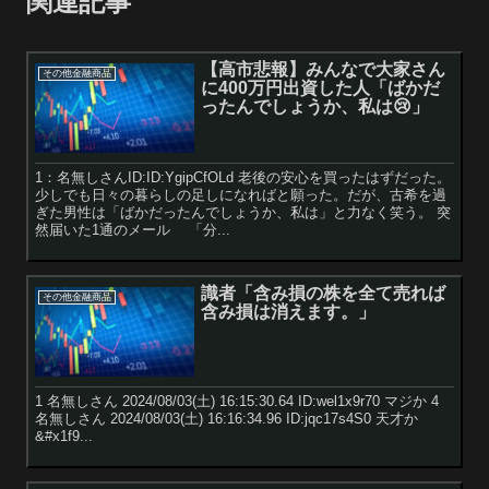
関連記事
【高市悲報】みんなで大家さん
その他金融商品
に400万円出資した人「ばかだ
ったんでしょうか、私は😢」
1：名無しさんID:ID:YgipCfOLd 老後の安心を買ったはずだった。
少しでも日々の暮らしの足しになればと願った。だが、古希を過
ぎた男性は「ばかだったんでしょうか、私は」と力なく笑う。 突
然届いた1通のメール 「分...
識者「含み損の株を全て売れば
その他金融商品
含み損は消えます。」
1 名無しさん 2024/08/03(土) 16:15:30.64 ID:wel1x9r70 マジか 4
名無しさん 2024/08/03(土) 16:16:34.96 ID:jqc17s4S0 天才か
&#x1f9...