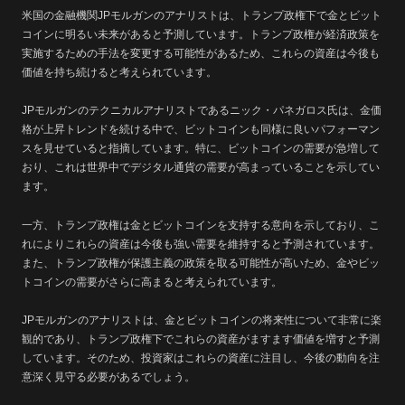
米国の金融機関JPモルガンのアナリストは、トランプ政権下で金とビット
コインに明るい未来があると予測しています。トランプ政権が経済政策を
実施するための手法を変更する可能性があるため、これらの資産は今後も
価値を持ち続けると考えられています。
JPモルガンのテクニカルアナリストであるニック・パネガロス氏は、金価
格が上昇トレンドを続ける中で、ビットコインも同様に良いパフォーマン
スを見せていると指摘しています。特に、ビットコインの需要が急増して
おり、これは世界中でデジタル通貨の需要が高まっていることを示してい
ます。
一方、トランプ政権は金とビットコインを支持する意向を示しており、こ
れによりこれらの資産は今後も強い需要を維持すると予測されています。
また、トランプ政権が保護主義の政策を取る可能性が高いため、金やビッ
トコインの需要がさらに高まると考えられています。
JPモルガンのアナリストは、金とビットコインの将来性について非常に楽
観的であり、トランプ政権下でこれらの資産がますます価値を増すと予測
しています。そのため、投資家はこれらの資産に注目し、今後の動向を注
意深く見守る必要があるでしょう。