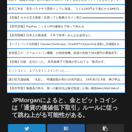
楽天三木谷「高市バラマキで悪性インフレ加速」「1ドル180円まで進むかも&#8230;もう看過できない」
【悲報】カカオ豆大暴落！豆買ってた靴磨きモメン死亡wwwwwwwwwwwwwwwwwwww
【高市悲報】PayPay こっそりIPO価格を下回って終わる
【高市朗報】日本人の株資産、５年で倍増！みんなお金持ちに
【ソフトバンクG悲報】ClaudeのAnthropic, ChatGPTのOpenAIを逆転し評価額9,650億ドル (約154兆円) の世界一価値あるAI企業に……
安倍晋三の「クールジャパン機構」が存続危機。投資の失敗で383億円の累積赤字。2025年度決算も大赤字の可能性。責任の所在はウヤムヤ
【悲報】日銀、反日だった。 高市政権下で国債が売られても「救済せず」
ビットコイン、エプスタインコインだった……
謎の巨大謎組織、『丸紅』。時価総額が初の10兆円超え 24年末の2.6倍、伸び率は謎組織首位
【高市早苗】物価高の昨今、唯一の解決法は株式投資しか無い模様&#x1f4b8;&#x1f4b8;&#x1f4b8;
JPMorganによると、金とビットコイン
は「通貨の価値低下取引」ルールに従っ
て跳ね上がる可能性がある。