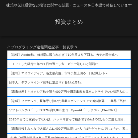
株式や仮想通貨など投資に関する話題・ニュースを日本語で発信しています
投資まとめ
/* プログラミング速報関連記事一覧表示 */
【悲報】Adobe株、AI相場に殴られすぎて10年前より下回る。ガチホ民全滅へ
ＦＩＲＥした独身中年の１日の過ごし方、ガチで厳しいと話題に
【速報】エヌヴィディア、過去最高益。市場予想上回る 日経爆上げへ
日本人、デフレマインド思考に逆戻りする&#x1f97a;
【高市格差】キオクシア株を買う400万円を用意出来る日本人とそうでない貧乏人の差が超広まるって事よ
【悲報】ファナック、長年守り抜いた産業ロボットシェアで首位陥落！！業界「気付いたら一気に抜かれていた…」
ソフトバンクG「…」ﾌﾙﾌﾙつ6兆3,840億円 OpenAI「…」ｸﾞﾜｼｬ【ChatGPT】
2025年までに家買ってない奴、ハッキリ言って積みです&#x1f602;もう二度と庶民が買える値段になりません&#x1f602;&#x1f602;&#x1f602;
【高市悲報】みんなで大家さんに400万円出資した人「ばかだったんでしょうか、私は&#x1f622;」
Z世代「就職氷河期？努力不足の中年がいつまでも泣き言言っててうぜえんだよ」1万いいね