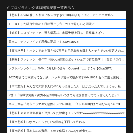
/* プログラミング速報関連記事一覧表示 */
【悲報】Adobe株、AI相場に殴られすぎて10年前より下回る。ガチホ民全滅へ
ＦＩＲＥした独身中年の１日の過ごし方、ガチで厳しいと話題に
【速報】エヌヴィディア、過去最高益。市場予想上回る 日経爆上げへ
日本人、デフレマインド思考に逆戻りする&#x1f97a;
【高市格差】キオクシア株を買う400万円を用意出来る日本人とそうでない貧乏人の差が超広まるって事よ
【悲報】ファナック、長年守り抜いた産業ロボットシェアで首位陥落！！業界「気付いたら一気に抜かれていた…」
ソフトバンクG「…」ﾌﾙﾌﾙつ6兆3,840億円 OpenAI「…」ｸﾞﾜｼｬ【ChatGPT】
2025年までに家買ってない奴、ハッキリ言って積みです&#x1f602;もう二度と庶民が買える値段になりません&#x1f602;&#x1f602;&#x1f602;
【高市悲報】みんなで大家さんに400万円出資した人「ばかだったんでしょうか、私は&#x1f622;」
Z世代「就職氷河期？努力不足の中年がいつまでも泣き言言っててうぜえんだよ」1万いいね
楽天三木谷「高市バラマキで悪性インフレ加速」「1ドル180円まで進むかも&#8230;もう看過できない」
【悲報】カカオ豆大暴落！豆買ってた靴磨きモメン死亡wwwwwwwwwwwwwwwwwwww
【高市悲報】PayPay こっそりIPO価格を下回って終わる
【高市朗報】日本人の株資産、５年で倍増！みんなお金持ちに