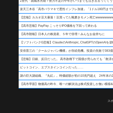
Z世代「就職氷河期？努力不足の中年がいつまでも泣き言言っててう
楽天三木谷「高市バラマキで悪性インフレ加速」「1ドル180円まで進
【悲報】カカオ豆大暴落！豆買ってた靴磨きモメン死亡wwwwwwwww
【高市悲報】PayPay こっそりIPO価格を下回って終わる
【高市朗報】日本人の株資産、５年で倍増！みんなお金持ちに
【ソフトバンクG悲報】ClaudeのAnthropic, ChatGPTのOpen
安倍晋三の「クールジャパン機構」が存続危機。投資の失敗で383億
【悲報】日銀、反日だった。 高市政権下で国債が売られても「救済
ビットコイン、エプスタインコインだった……
謎の巨大謎組織、『丸紅』。時価総額が初の10兆円超え 24年末の2
【高市早苗】物価高の昨今、唯一の解決法は株式投資しか無い模様&#x1f4b8;&
ス