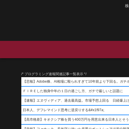
株
/* プログラミング速報関連記事一覧表示 */
【悲報】Adobe株、AI相場に殴られすぎて10年前より下回る。ガチ
ＦＩＲＥした独身中年の１日の過ごし方、ガチで厳しいと話題に
【速報】エヌヴィディア、過去最高益。市場予想上回る 日経爆上
日本人、デフレマインド思考に逆戻りする&#x1f97a;
【高市格差】キオクシア株を買う400万円を用意出来る日本人とそ
【悲報】ファナック、長年守り抜いた産業ロボットシェアで首位陥