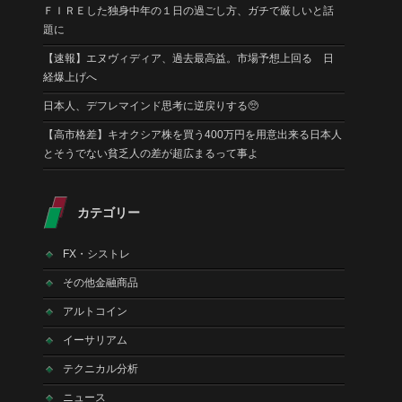
ＦＩＲＥした独身中年の１日の過ごし方、ガチで厳しいと話
題に
【速報】エヌヴィディア、過去最高益。市場予想上回る 日
経爆上げへ
日本人、デフレマインド思考に逆戻りする🥺
【高市格差】キオクシア株を買う400万円を用意出来る日本人
とそうでない貧乏人の差が超広まるって事よ
カテゴリー
FX・シストレ
その他金融商品
アルトコイン
イーサリアム
テクニカル分析
ニュース