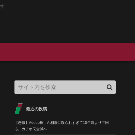
す
最近の投稿
【悲報】Adobe株、AI相場に殴られすぎて10年前より下回
る。ガチホ民全滅へ