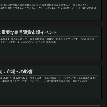
利上げは仮想通貨市場に影響を与えない 仮想通貨市場が下落すると、多くの人々が、
決めたためだと考えることがある。しかし、これはまったくの誤解であり、FRBの決定が仮
べき重要な暗号通貨市場イベント
場の出来事】 桜の花が咲く中、仮想通貨市場も興味深い動きを見せています。この記事では、
します。 1. Bitcoinのハーフィング 2023年4...
制：市場への影響
ML準拠に対処 台湾当局も、詐欺とAML（金融犯罪防止）コンプライアンスの厳格な要件に
い規制を導入しています。 これにより、台湾の暗号通貨取引所は、政府からの法...