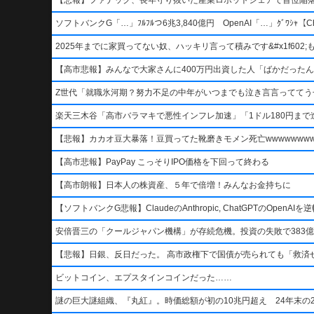
ソフトバンクG「…」ﾌﾙﾌﾙつ6兆3,840億円 OpenAI「…」ｸﾞﾜｼｬ【Ch
2025年までに家買ってない奴、ハッキリ言って積みです&#x1f602;もう二度
【高市悲報】みんなで大家さんに400万円出資した人「ばかだったんでし
Z世代「就職氷河期？努力不足の中年がいつまでも泣き言言っててう
楽天三木谷「高市バラマキで悪性インフレ加速」「1ドル180円まで進
【悲報】カカオ豆大暴落！豆買ってた靴磨きモメン死亡wwwwwwwww
【高市悲報】PayPay こっそりIPO価格を下回って終わる
【高市朗報】日本人の株資産、５年で倍増！みんなお金持ちに
【ソフトバンクG悲報】ClaudeのAnthropic, ChatGPTのOpen
安倍晋三の「クールジャパン機構」が存続危機。投資の失敗で383億
【悲報】日銀、反日だった。 高市政権下で国債が売られても「救済
ビットコイン、エプスタインコインだった……
謎の巨大謎組織、『丸紅』。時価総額が初の10兆円超え 24年末の2