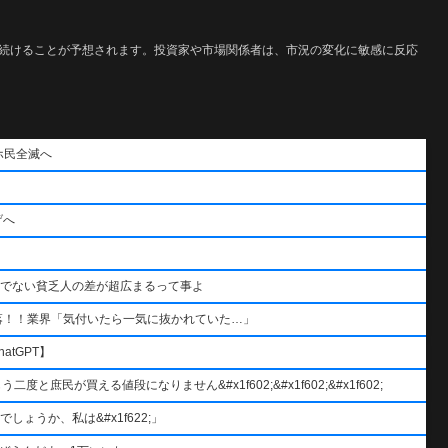
続けることが予想されます。投資家や市場関係者は、市況の変化に敏感に反応
ホ民全滅へ
げへ
うでない貧乏人の差が超広まるって事よ
落！！業界「気付いたら一気に抜かれていた…」
atGPT】
と庶民が買える値段になりません&#x1f602;&#x1f602;&#x1f602;
ょうか、私は&#x1f622;」