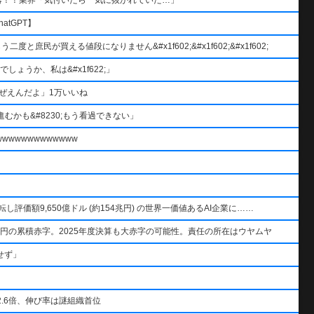
atGPT】
と庶民が買える値段になりません&#x1f602;&#x1f602;&#x1f602;
ょうか、私は&#x1f622;」
ぜえんだよ」1万いいね
むかも&#8230;もう看過できない」
wwwwwwwwwww
AIを逆転し評価額9,650億ドル (約154兆円) の世界一価値あるAI企業に……
円の累積赤字。2025年度決算も大赤字の可能性。責任の所在はウヤムヤ
せず」
.6倍、伸び率は謎組織首位