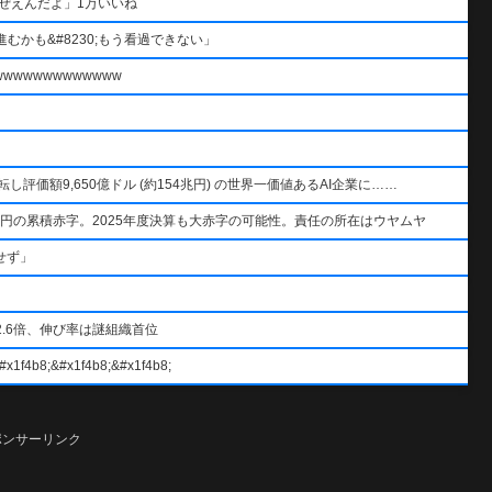
ぜえんだよ」1万いいね
むかも&#8230;もう看過できない」
wwwwwwwwwww
AIを逆転し評価額9,650億ドル (約154兆円) の世界一価値あるAI企業に……
円の累積赤字。2025年度決算も大赤字の可能性。責任の所在はウヤムヤ
せず」
.6倍、伸び率は謎組織首位
#x1f4b8;&#x1f4b8;
ポンサーリンク