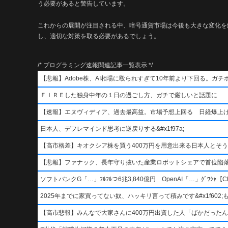
う必要があると警告しています。
これからの展開が注目される中、暗号通貨市場は今後も大きな変化を
し、適切な対策を取る必要があるでしょう。
/* プログラミング速報関連記事一覧表示 */
【悲報】Adobe株、AI相場に殴られすぎて10年前より下回る。ガチ
ＦＩＲＥした独身中年の１日の過ごし方、ガチで厳しいと話題に
【速報】エヌヴィディア、過去最高益。市場予想上回る 日経爆上
日本人、デフレマインド思考に逆戻りする&#x1f97a;
【高市格差】キオクシア株を買う400万円を用意出来る日本人とそ
【悲報】ファナック、長年守り抜いた産業ロボットシェアで首位陥
ソフトバンクG「…」ﾌﾙﾌﾙつ6兆3,840億円 OpenAI「…」ｸﾞﾜｼｬ【Ch
2025年までに家買ってない奴、ハッキリ言って積みです&#x1f602;もう二度
【高市悲報】みんなで大家さんに400万円出資した人「ばかだったんでし