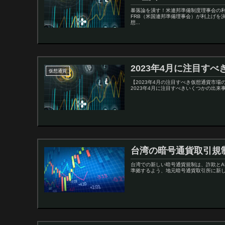
暴落論を潰す！米連邦準備制度理事会の
FRB（米国連邦準備理事会）が利上げを
想...
2023年4月に注目す
仮想通貨
【2023年4月の注目すべき仮想通貨市
2023年4月に注目すべきいくつかの出来事を紹介
台湾の暗号通貨取引規
台湾での新しい暗号通貨規制は、詐欺とA
準拠するよう、地元暗号通貨取引所に新し