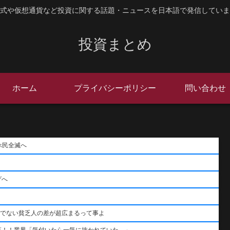
式や仮想通貨など投資に関する話題・ニュースを日本語で発信していま
投資まとめ
ホーム
プライバシーポリシー
問い合わせ
ホ民全滅へ
げへ
うでない貧乏人の差が超広まるって事よ
落！！業界「気付いたら一気に抜かれていた…」