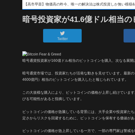
【高市早苗】物価高の昨今、唯一の解決法は株式投資しか無い模様&#x1f4b8;&
暗号投資家が41.6億ドル相当
Twitter
暗号通貨投資家が160億ドル相当のビットコインを購入、次なる展開
暗号通貨市場では、投資家たちが活発な動きを見せています。最新のレ
4600億円）相当のビットコインを購入したと報じられています。
この大規模な購入により、ビットコインの価格が上昇し続けています
びる可能性があると指摘しています。
ビットコインの価格が急騰している背景には、大手企業や投資家たち
定さからリスクを回避するために、ビットコインを保有する価値があ
ビットコインの価格が急上昇している一方で、一部の専門家は警戒を