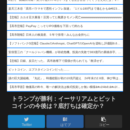
楽天三木谷「高市バラマキで悪性インフレ加速」「1ドル180円まで進むかも&#8230;もう看過できない」
【悲報】カカオ豆大暴落！豆買ってた靴磨きモメン死亡wwwwwwwwwwwwwwwwwwww
【高市悲報】PayPay こっそりIPO価格を下回って終わる
【高市朗報】日本人の株資産、５年で倍増！みんなお金持ちに
【ソフトバンクG悲報】ClaudeのAnthropic, ChatGPTのOpenAIを逆転し評価額9,650億ドル (約154兆円) の世界一価値あるAI企業に……
安倍晋三の「クールジャパン機構」が存続危機。投資の失敗で383億円の累積赤字。2025年度決算も大赤字の可能性。責任の所在はウヤムヤ
【悲報】日銀、反日だった。 高市政権下で国債が売られても「救済せず」
ビットコイン、エプスタインコインだった……
謎の巨大謎組織、『丸紅』。時価総額が初の10兆円超え 24年末の2.6倍、伸び率は謎組織首位
【高市早苗】物価高の昨今、唯一の解決法は株式投資しか無い模様&#x1f4b8;&#x1f4b8;&#x1f4b8;
トランプが勝利：イーサリアムとビット
コインの今後は？底打ちは確定か？
Twitter
はてブ
コピー