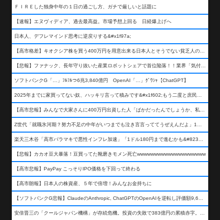
ＦＩＲＥした独身中年の１日の過ごし方、ガチで厳しいと話題に
【速報】エヌヴィディア、過去最高益。市場予想上回る 日経爆上げへ
日本人、デフレマインド思考に逆戻りする&#x1f97a;
【高市格差】キオクシア株を買う400万円を用意出来る日本人とそうでない貧乏人の差が超広まるって事よ
【悲報】ファナック、長年守り抜いた産業ロボットシェアで首位陥落！！業界「気付いたら一気に抜かれていた…」
ソフトバンクG「…」ﾌﾙﾌﾙつ6兆3,840億円 OpenAI「…」ｸﾞﾜｼｬ【ChatGPT】
2025年までに家買ってない奴、ハッキリ言って積みです&#x1f602;もう二度と庶民が買える値段になりません&#x1f602;&#x1f602;&#x1f602;
【高市悲報】みんなで大家さんに400万円出資した人「ばかだったんでしょうか、私は&#x1f622;」
Z世代「就職氷河期？努力不足の中年がいつまでも泣き言言っててうぜえんだよ」1万いいね
楽天三木谷「高市バラマキで悪性インフレ加速」「1ドル180円まで進むかも&#8230;もう看過できない」
【悲報】カカオ豆大暴落！豆買ってた靴磨きモメン死亡wwwwwwwwwwwwwwwwwwww
【高市悲報】PayPay こっそりIPO価格を下回って終わる
【高市朗報】日本人の株資産、５年で倍増！みんなお金持ちに
【ソフトバンクG悲報】ClaudeのAnthropic, ChatGPTのOpenAIを逆転し評価額9,650億ドル (約154兆円) の世界一価値あるAI企業に……
安倍晋三の「クールジャパン機構」が存続危機。投資の失敗で383億円の累積赤字。2025年度決算も大赤字の可能性。責任の所在はウヤムヤ