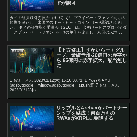
ドが認可
タイの証券取引委員会（SEC）が、プライベートファンド向けの
規則を改正し、米国のスポットビットコインETFが承認されまし
た。 タイの証券取引委員会（SEC）は、金融サービスプロバイダ
ーとプライベートファンド向けの規則を改正し、米国のスポッ...
【下方修正】すかいらーくグル
個別銘柄
ープ、業績予想-20億円の赤字か
ら-85億円に赤字拡大。配当無し
に
1 名無しさん 2023/01/12(木) 15:16:33.71 ID:Yoe7XrAMd
(adsbygoogle = window.adsbygoogle || ).push({});7 名無しさん
2023/01/12(木) ...
リップルとArchaxがパートナー
シップを結成！何百万もの
RWAsがXRPLに到達する