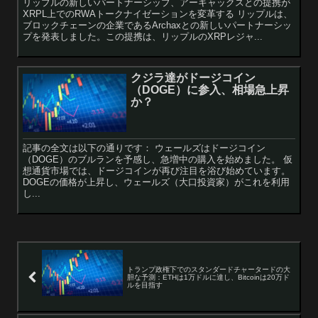
リップルの新しいパートナーシップ、アーキャックスとの提携が
XRPL上でのRWAトークナイゼーションを変革する リップルは、
ブロックチェーンの企業であるArchaxとの新しいパートナーシッ
プを発表しました。この提携は、リップルのXRPレジャ...
クジラ達がドージコイン
（DOGE）に参入、相場急上昇
か？
記事の全文は以下の通りです： ウェールズはドージコイン
（DOGE）のブルランを予感し、急増中の購入を始めました。 仮
想通貨市場では、ドージコインが再び注目を浴び始めています。
DOGEの価格が上昇し、ウェールズ（大口投資家）がこれを利用
し...
トランプ政権下でのスタンダードチャータードの大
胆な予測：ETHは1万ドルに達し、Bitcoinは20万ド
ルを目指す