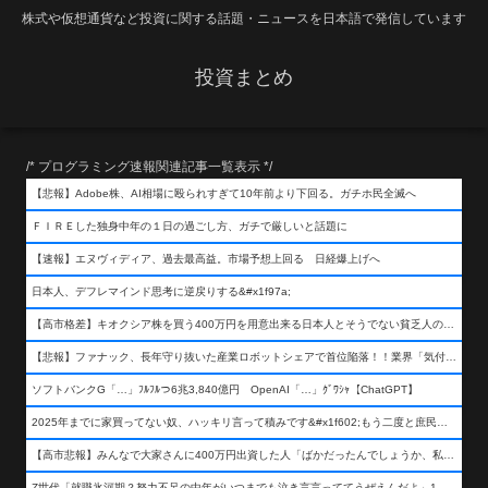
株式や仮想通貨など投資に関する話題・ニュースを日本語で発信しています
投資まとめ
/* プログラミング速報関連記事一覧表示 */
【悲報】Adobe株、AI相場に殴られすぎて10年前より下回る。ガチホ民全滅へ
ＦＩＲＥした独身中年の１日の過ごし方、ガチで厳しいと話題に
【速報】エヌヴィディア、過去最高益。市場予想上回る 日経爆上げへ
日本人、デフレマインド思考に逆戻りする&#x1f97a;
【高市格差】キオクシア株を買う400万円を用意出来る日本人とそうでない貧乏人の差が超広まるって事よ
【悲報】ファナック、長年守り抜いた産業ロボットシェアで首位陥落！！業界「気付いたら一気に抜かれていた…」
ソフトバンクG「…」ﾌﾙﾌﾙつ6兆3,840億円 OpenAI「…」ｸﾞﾜｼｬ【ChatGPT】
2025年までに家買ってない奴、ハッキリ言って積みです&#x1f602;もう二度と庶民が買える値段になりません&#x1f602;&#x1f602;&#x1f602;
【高市悲報】みんなで大家さんに400万円出資した人「ばかだったんでしょうか、私は&#x1f622;」
Z世代「就職氷河期？努力不足の中年がいつまでも泣き言言っててうぜえんだよ」1万いいね