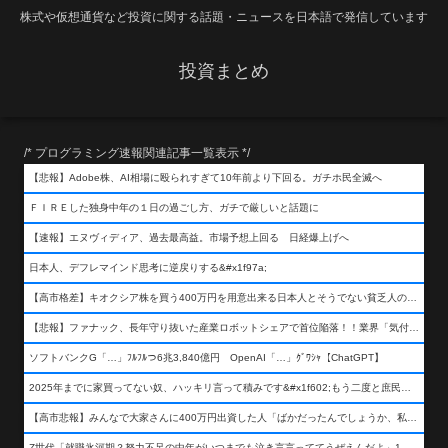
株式や仮想通貨など投資に関する話題・ニュースを日本語で発信しています
投資まとめ
/* プログラミング速報関連記事一覧表示 */
【悲報】Adobe株、AI相場に殴られすぎて10年前より下回る。ガチホ民全滅へ
ＦＩＲＥした独身中年の１日の過ごし方、ガチで厳しいと話題に
【速報】エヌヴィディア、過去最高益。市場予想上回る 日経爆上げへ
日本人、デフレマインド思考に逆戻りする&#x1f97a;
【高市格差】キオクシア株を買う400万円を用意出来る日本人とそうでない貧乏人の差が超広まるって事よ
【悲報】ファナック、長年守り抜いた産業ロボットシェアで首位陥落！！業界「気付いたら一気に抜かれていた…」
ソフトバンクG「…」ﾌﾙﾌﾙつ6兆3,840億円 OpenAI「…」ｸﾞﾜｼｬ【ChatGPT】
2025年までに家買ってない奴、ハッキリ言って積みです&#x1f602;もう二度と庶民が買える値段になりません&#x1f602;&#x1f602;&#x1f602;
【高市悲報】みんなで大家さんに400万円出資した人「ばかだったんでしょうか、私は&#x1f622;」
Z世代「就職氷河期？努力不足の中年がいつまでも泣き言言っててうぜえんだよ」1万いいね