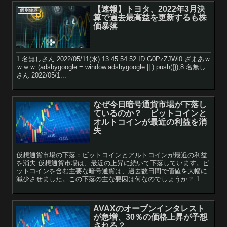
【速報】トヨタ、2022年3月決
個別銘柄
算で過去最高益を更新するも株
価暴落
1 名無しさん 2022/05/11(水) 13:45:54.52 ID:G0PzZJWi0 ざまあｗ
ｗｗｗ (adsbygoogle = window.adsbygoogle || ).push({});8 名無し
さん 2022/05/1...
なぜ今日暗号通貨市場が下落し
ているのか？ ビットコインと
オルトコインが最近の利益を消
失
仮想通貨市場の下落：ビットコインとアルトコインが最近の利益
を消失 仮想通貨市場は、最近の上昇に続いて下落しています。ビ
ットコインを含む主要な暗号通貨は、過去数日間で価値を大幅に
減少させました。この下落の主な要因は何なのでしょうか？ 1....
AVAXのオープンインタレスト
が急増、30％の価格上昇が予想
される？