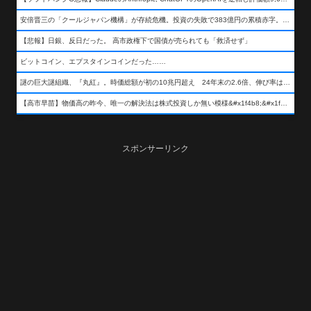
安倍晋三の「クールジャパン機構」が存続危機。投資の失敗で383億円の累積赤字。2025年度決算も大赤字の可能性。責任の所在はウヤムヤ
【悲報】日銀、反日だった。 高市政権下で国債が売られても「救済せず」
ビットコイン、エプスタインコインだった……
謎の巨大謎組織、『丸紅』。時価総額が初の10兆円超え 24年末の2.6倍、伸び率は謎組織首位
【高市早苗】物価高の昨今、唯一の解決法は株式投資しか無い模様&#x1f4b8;&#x1f4b8;&#x1f4b8;
スポンサーリンク