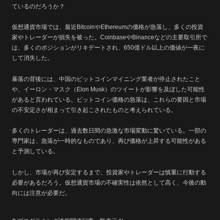
ているのだろうか？
仮想通貨市場では、最近BitcoinやEthereumの価格が急落し、多くの投資
家やトレーダーが損失を被った。CoinbaseやBinanceなどの主要取引所で
は、多くのポジションがリキデートされ、650億ドル以上の価値が一夜に
して消失した。
暴落の背後には、中国のビットコインマイニング業者が停止されたこと
や、イーロン・マスク（Elon Musk）のツイートが影響を及ぼした可能性
があると言われている。ビットコイン価格の急落は、これらの要因と市場
の不安定さが相まって引き起こされたものと考えられている。
多くのトレーダーは、過去数日間の急激な市場変動に驚いている。一部の
専門家は、急落が一時的なものであり、再び価格が上昇する可能性がある
と予測している。
しかし、市場が再び安定するまで、投資家やトレーダーは慎重に行動する
必要があるだろう。仮想通貨市場の不確実性は依然として高く、今後の動
向には注意が必要だ。