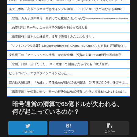
楽天三木谷「高市バラマキで悪性インフレ加速」「1ドル180円まで進むかも&#8230;もう看過できない」
【悲報】カカオ豆大暴落！豆買ってた靴磨きモメン死亡wwwwwwwwwwwwwwwwwwww
【高市悲報】PayPay こっそりIPO価格を下回って終わる
【高市朗報】日本人の株資産、５年で倍増！みんなお金持ちに
【ソフトバンクG悲報】ClaudeのAnthropic, ChatGPTのOpenAIを逆転し評価額9,650億ドル (約154兆円) の世界一価値あるAI企業に……
安倍晋三の「クールジャパン機構」が存続危機。投資の失敗で383億円の累積赤字。2025年度決算も大赤字の可能性。責任の所在はウヤムヤ
【悲報】日銀、反日だった。 高市政権下で国債が売られても「救済せず」
ビットコイン、エプスタインコインだった……
謎の巨大謎組織、『丸紅』。時価総額が初の10兆円超え 24年末の2.6倍、伸び率は謎組織首位
【高市早苗】物価高の昨今、唯一の解決法は株式投資しか無い模様&#x1f4b8;&#x1f4b8;&#x1f4b8;
暗号通貨の清算で65億ドルが失われる、
何が起こっているのか？
Twitter
はてブ
コピー