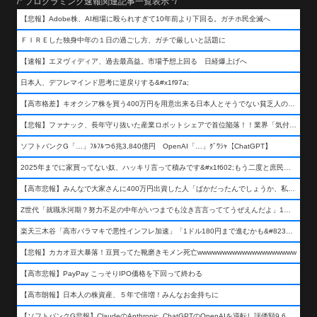
/* プログラミング速報関連記事一覧表示 */
【悲報】Adobe株、AI相場に殴られすぎて10年前より下回る。ガチホ民全滅へ
ＦＩＲＥした独身中年の１日の過ごし方、ガチで厳しいと話題に
【速報】エヌヴィディア、過去最高益。市場予想上回る 日経爆上げへ
日本人、デフレマインド思考に逆戻りする&#x1f97a;
【高市格差】キオクシア株を買う400万円を用意出来る日本人とそうでない貧乏人の差が超広まるって事よ
【悲報】ファナック、長年守り抜いた産業ロボットシェアで首位陥落！！業界「気付いたら一気に抜かれていた…」
ソフトバンクG「…」ﾌﾙﾌﾙつ6兆3,840億円 OpenAI「…」ｸﾞﾜｼｬ【ChatGPT】
2025年までに家買ってない奴、ハッキリ言って積みです&#x1f602;もう二度と庶民が買える値段になりません&#x1f602;&#x1f602;&#x1f602;
【高市悲報】みんなで大家さんに400万円出資した人「ばかだったんでしょうか、私は&#x1f622;」
Z世代「就職氷河期？努力不足の中年がいつまでも泣き言言っててうぜえんだよ」1万いいね
楽天三木谷「高市バラマキで悪性インフレ加速」「1ドル180円まで進むかも&#8230;もう看過できない」
【悲報】カカオ豆大暴落！豆買ってた靴磨きモメン死亡wwwwwwwwwwwwwwwwwwww
【高市悲報】PayPay こっそりIPO価格を下回って終わる
【高市朗報】日本人の株資産、５年で倍増！みんなお金持ちに
【ソフトバンクG悲報】ClaudeのAnthropic, ChatGPTのOpenAIを逆転し評価額9,650億ドル (約154兆円) の世界一価値あるAI企業に……