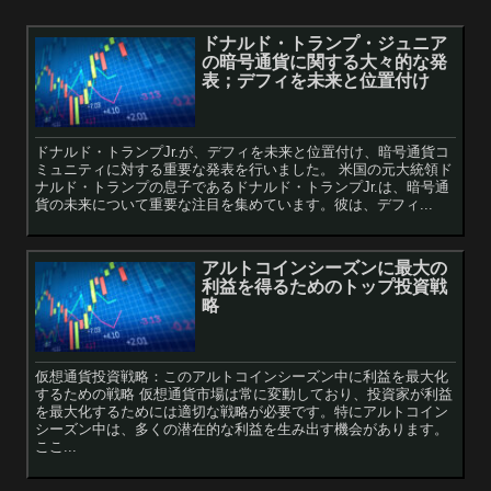
ドナルド・トランプ・ジュニア
の暗号通貨に関する大々的な発
表；デフィを未来と位置付け
ドナルド・トランプJr.が、デフィを未来と位置付け、暗号通貨コ
ミュニティに対する重要な発表を行いました。 米国の元大統領ド
ナルド・トランプの息子であるドナルド・トランプJr.は、暗号通
貨の未来について重要な注目を集めています。彼は、デフィ...
アルトコインシーズンに最大の
利益を得るためのトップ投資戦
略
仮想通貨投資戦略：このアルトコインシーズン中に利益を最大化
するための戦略 仮想通貨市場は常に変動しており、投資家が利益
を最大化するためには適切な戦略が必要です。特にアルトコイン
シーズン中は、多くの潜在的な利益を生み出す機会があります。
ここ...